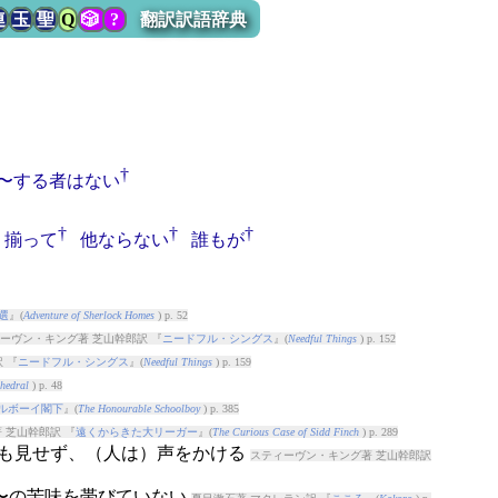
連
玉
聖
Q
🎲
?
翻訳訳語辞典
†
〜する者はない
†
†
†
揃って
他ならない
誰もが
選
』(
Adventure of Sherlock Homes
) p. 52
ーヴン・キング著 芝山幹郎訳 『
ニードフル・シングス
』(
Needful Things
) p. 152
 『
ニードフル・シングス
』(
Needful Things
) p. 159
hedral
) p. 48
ルボーイ閣下
』(
The Honourable Schoolboy
) p. 385
 芝山幹郎訳 『
遠くからきた大リーガー
』(
The Curious Case of Sidd Finch
) p. 289
筋も見せず、（人は）声をかける
スティーヴン・キング著 芝山幹郎訳
葉が〜の苦味を帯びていない