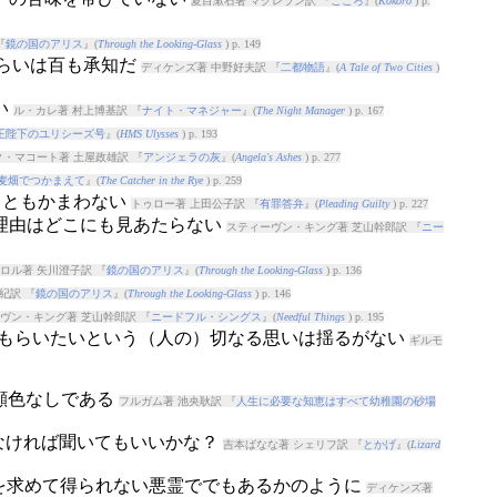
夏目漱石著 マクレラン訳 『
こころ
』(
Kokoro
) p.
『
鏡の国のアリス
』(
Through the Looking-Glass
) p. 149
とくらいは百も承知だ
ディケンズ著 中野好夫訳 『
二都物語
』(
A Tale of Two Cities
)
い
ル・カレ著 村上博基訳 『
ナイト・マネジャー
』(
The Night Manager
) p. 167
王陛下のユリシーズ号
』(
HMS Ulysses
) p. 193
・マコート著 土屋政雄訳 『
アンジェラの灰
』(
Angela's Ashes
) p. 277
麦畑でつかまえて
』(
The Catcher in the Rye
) p. 259
っともかまわない
トゥロー著 上田公子訳 『
有罪答弁
』(
Pleading Guilty
) p. 227
う理由はどこにも見あたらない
スティーヴン・キング著 芝山幹郎訳 『
ニー
ロル著 矢川澄子訳 『
鏡の国のアリス
』(
Through the Looking-Glass
) p. 136
紀訳 『
鏡の国のアリス
』(
Through the Looking-Glass
) p. 146
ヴン・キング著 芝山幹郎訳 『
ニードフル・シングス
』(
Needful Things
) p. 195
てもらいたいという（人の）切なる思いは揺るがない
ギルモ
顔色なしである
フルガム著 池央耿訳 『
人生に必要な知恵はすべて幼稚園の砂場
えなければ聞いてもいいかな？
吉本ばなな著 シェリフ訳 『
とかげ
』(
Lizard
いを求めて得られない悪霊ででもあるかのように
ディケンズ著