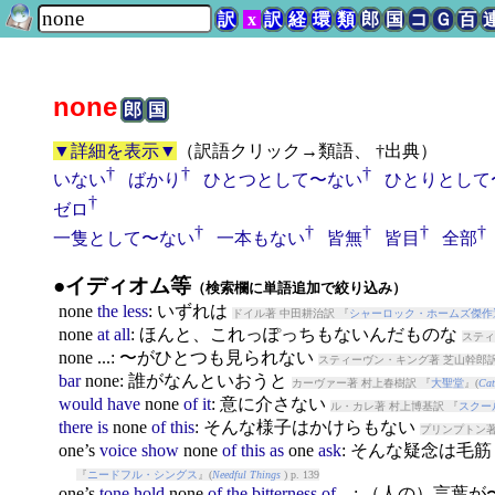
訳
x
訳
経
環
類
郎
国
コ
Ｇ
百
none
郎
国
▼詳細を表示▼
（
訳語クリック→類語、 †出典
）
†
†
†
いない
ばかり
ひとつとして〜ない
ひとりとして
†
ゼロ
†
†
†
†
†
一隻として〜ない
一本もない
皆無
皆目
全部
●イディオム等
（検索欄に単語追加で絞り込み）
none
the
less
: いずれは
ドイル著 中田耕治訳 『
シャーロック・ホームズ傑作
none
at
all
: ほんと、これっぽっちもないんだものな
スティ
none
...: 〜がひとつも見られない
スティーヴン・キング著 芝山幹郎訳
bar
none
: 誰がなんといおうと
カーヴァー著 村上春樹訳 『
大聖堂
』(
Cat
would
have
none
of
it
: 意に介さない
ル・カレ著 村上博基訳 『
スクー
there
is
none
of
this
: そんな様子はかけらもない
プリンプトン著
one’s
voice
show
none
of
this
as
one
ask
: そんな疑念は毛
『
ニードフル・シングス
』(
Needful Things
) p. 139
one’s
tone
hold
none
of
the
bitterness
of
...: （人の）言