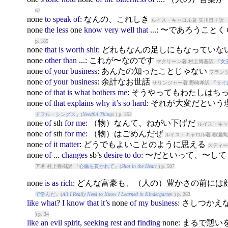
67
none
to
speak
of
: なんの、これしき
ルイス・キャロル著 矢川澄子訳 
none
the
less
one
know
very
well
that
...: 〜であろうこ
p. 185
none
that
is
worth
shit
: どれもなんの足しにもなっていな
none
other
than
...: これが〜なのです
マクリーン著 村上博基訳 『
女
none
of
your
business
: あんたの知ったことじゃない
フランク
none
of
your
business
: 余計なお世話
サリンジャー著 野崎孝訳 『
ライ
none
of
that
is
what
bothers
me
: そうやってもわたしはち
none
of
that
explains
why
it’s
so
hard
: それが大変だとい
ドフル・シングス
』(
Needful Things
) p. 252
none
of
sth
for
me
: （物）なんて、ねがい下げだ
ルイス・キャ
none
of
sth
for
me
: （物）はごめんだぜ
ルイス・キャロル著 柳瀬尚
none
of
it
matter
: どうでもよいことのように思える
スティー
none
of
...
changes
sb’s
desire
to
do
: 〜だといって、〜し
ア著 村上春樹訳 『
心臓を貫かれて
』(
Shot in the Heart
) p. 507
none
is
as
rich
: どんな富豪も、（人の）豊かさの前には
で学んだ
』(
All I Really Need to Know I Learned in Kindergarten
) p. 263
like
what
?
I
know
that
it’s
none
of
my
business
: さしつか
) p. 34
like
an
evil
spirit
,
seeking
rest
and
finding
none
: まるで憩