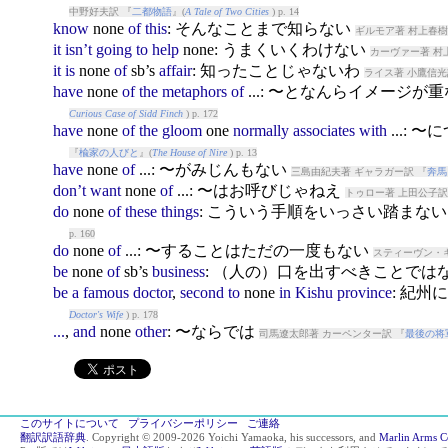
中野好夫訳 『
二都物語
』(
A Tale of Two Cities
) p. 14
know
none
of
this
: そんなことまで知らない
ギルモア著 村上春樹
it
isn’t
going
to
help
none
: うまくいくわけない
カーヴァー著 村
it
is
none
of
sb’s
affair
: 知ったことじゃないわ
ライス著 小鷹信光
have
none
of
the
metaphors
of
...: 〜となんらイメージ
Curious Case of Sidd Finch
) p. 172
have
none
of
the
gloom
one
normally
associates
with
...:
『
楡家の人びと
』(
The House of Nire
) p. 13
have
none
of
...: 〜がみじんもない
三島由紀夫著 ギャラガー訳 『
奔馬
don’t
want
none
of
...: 〜はお呼びじゃねえ
トゥロー著 上田公子訳
do
none
of
these
things
: こういう手順をいっさい踏まな
p. 160
do
none
of
...: 〜することはただの一度もない
スティーヴン・キ
be
none
of
sb’s
business
: （人の）口を出すべきことでは
be
a
famous
doctor
,
second
to
none
in
Kishu
province
: 紀
Doctor's Wife
) p. 178
...
,
and
none
other
: 〜ならでは
司馬遼太郎著 カーペンター訳 『
最後の将
このサイトについて
プライバシーポリシー
ご連絡
翻訳訳語辞典
. Copyright © 2009-2026 Yoichi Yamaoka, his successors, and
Marlin Arms C