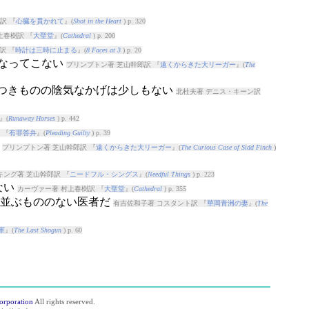
訳 『
心臓を貫かれて
』(
Shot in the Heart
) p. 320
上春樹訳 『
大聖堂
』(
Cathedral
) p. 200
訳 『
時計は三時に止まる
』(
8 Faces at 3
) p. 20
が重なってこない
プリンプトン著 芝山幹郎訳 『
遠くからきた大リーガー
』(
The
 〜につきものの陰気なかげは少しもない
北杜夫著 デニス・キーン訳
』(
Runaway Horses
) p. 442
 『
有罪答弁
』(
Pleading Guilty
) p. 39
い
プリンプトン著 芝山幹郎訳 『
遠くからきた大リーガー
』(
The Curious Case of Sidd Finch
)
ング著 芝山幹郎訳 『
ニードフル・シングス
』(
Needful Things
) p. 223
ない
カーヴァー著 村上春樹訳 『
大聖堂
』(
Cathedral
) p. 355
州に並ぶもののない医者だ
有吉佐和子著 コスタント訳 『
華岡青洲の妻
』(
The
軍
』(
The Last Shogun
) p. 60
orporation
All rights reserved.