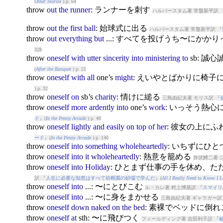
Other Stories
) p. 64
throw
out
the
runner
: ランナーを刺す
ハルバースタム著 常盤新平訳 
throw
out
the
first
ball
: 始球式に出る
ハルバースタム著 常盤新平訳 『
throw
out
everything
but
...: すべてを投げうち〜にかか
328
throw
oneself
with
utter
sincerity
into
ministering
to
sb: 誠
(
After the Banquet
) p. 21
throw
oneself
with
all
one’s
might
: えいやとばかりに椅子
) p. 32
throw
oneself
on
sb’s
charity
: 情けに縋る
三島由紀夫著 モリス訳 『
throw
oneself
more
ardently
into
one’s
work
: いっそう熱
ド
』(
In the Penny Arcade
) p. 40
throw
oneself
lightly
and
easily
on
top
of
her
: 彼女の上に
ード
』(
In the Penny Arcade
) p. 140
throw
oneself
into
something
wholeheartedly
: いちずにひ
throw
oneself
into
it
wholeheartedly
: 熱意を籠める
井伏鱒二著 
throw
oneself
into
Holiday
: ひとまず仕事の手を休め、
訳 『
人生に必要な知恵はすべて幼稚園の砂場で学んだ
』(
All I Really Need to Know I 
throw
oneself
into
...: 〜にとびこむ
ル・カレ著 村上博基訳 『
スマイリ
throw
oneself
into
...: 〜に身をまかせる
三島由紀夫著 ギャラガー訳
throw
oneself
down
naked
on
the
bed
: 素裸でベッドに倒
throw
oneself
at
sth: 〜に飛びつく
フィールディング著 吉田利子訳 『