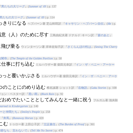
『
男たちの大リーグ
』(
Summer of '49
) p. 137
男たちの大リーグ
』(
Summer of '49
) p. 114
りっきりになる
ヘプバーン著 芝山幹郎訳 『
キャサリン・ヘプバーン自伝
』(
Me
) p.
心誠意（人）のために尽す
三島由紀夫著 ドナルド･キーン訳 『
宴のあと
』
に飛び乗る
ウィンターソン著 岸本佐知子訳 『
さくらんぼの性は
』(
Sexing The Cherry
金閣寺
』(
The Temple of the Golden Pavilion
) p. 58
心に仕事に打ち込む
ミルハウザー著 柴田元幸訳 『
イン・ザ・ペニー・アーケー
ふわっと覆いかぶさる
ミルハウザー著 柴田元幸訳 『
イン・ザ・ペニー・アーケ
とつのことにのめり込む
椎名誠著 ショット訳 『
岳物語
』(
Gaku Stories
) p. 108
ジョン・ベスター訳 『
黒い雨
』(
Black Rain
) p. 92
ただおめでたいこととしてみんなと一緒に祝う
フルガム著 池央耿
Learned in Kindergarten
) p. 140
ーと仲間たち
』(
Smiley's People
) p. 258
 『
奔馬
』(
Runaway Horses
) p. 420
れこむ
トゥロー著 上田公子訳 『
立証責任
』(
The Burden of Proof
) p. 361
秘密なら、言わないで
』(
Tell Me No Secret
) p. 474