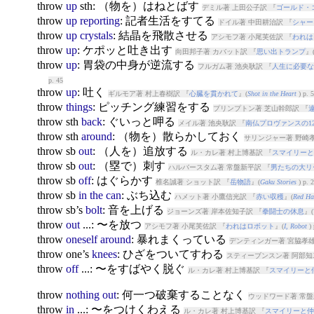
throw
up
sth: （物を）はねとばす
デミル著 上田公子訳 『
ゴールド・
throw
up
reporting
: 記者生活をすてる
ドイル著 中田耕治訳 『
シャー
throw
up
crystals
: 結晶を飛散させる
アシモフ著 小尾芙佐訳 『
われは
throw
up
: ケポッと吐き出す
向田邦子著 カバット訳 『
思い出トランプ
』
throw
up
: 胃袋の中身が逆流する
フルガム著 池央耿訳 『
人生に必要な
p. 45
throw
up
: 吐く
ギルモア著 村上春樹訳 『
心臓を貫かれて
』(
Shot in the Heart
) p. 
throw
things
: ピッチング練習をする
プリンプトン著 芝山幹郎訳 『
throw
sth
back
: ぐいっと呷る
メイル著 池央耿訳 『
南仏プロヴァンスの1
throw
sth
around
: （物を）散らかしておく
サリンジャー著 野崎孝
throw
sb
out
: （人を）追放する
ル・カレ著 村上博基訳 『
スマイリーと
throw
sb
out
: （塁で）刺す
ハルバースタム著 常盤新平訳 『
男たちの大リ
throw
sb
off
: はぐらかす
椎名誠著 ショット訳 『
岳物語
』(
Gaku Stories
) p. 
throw
sb
in
the
can
: ぶち込む
ハメット著 小鷹信光訳 『
赤い収穫
』(
Red Ha
throw
sb’s
bolt
: 音を上げる
ジョーンズ著 岸本佐知子訳 『
拳闘士の休息
』(
throw
out
...: 〜を放つ
アシモフ著 小尾芙佐訳 『
われはロボット
』(
I, Robot
) 
throw
oneself
around
: 暴れまくっている
デンティンガー著 宮脇孝雄
throw
one’s
knees
: ひざをついてすわる
スティーブンスン著 阿部知
throw
off
...: 〜をすばやく脱ぐ
ル・カレ著 村上博基訳 『
スマイリーと
throw
nothing
out
: 何一つ破棄することなく
ウッドワード著 常盤
throw
in
...: 〜をつけくわえる
ル・カレ著 村上博基訳 『
スマイリーと仲