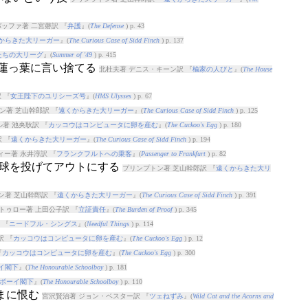
バッファ著 二宮磬訳 『
弁護
』(
The Defense
) p. 43
からきた大リーガー
』(
The Curious Case of Sidd Finch
) p. 137
たちの大リーグ
』(
Summer of '49
) p. 415
く蓮っ葉に言い捨てる
北杜夫著 デニス・キーン訳 『
楡家の人びと
』(
The House
 『
女王陛下のユリシーズ号
』(
HMS Ulysses
) p. 67
ン著 芝山幹郎訳 『
遠くからきた大リーガー
』(
The Curious Case of Sidd Finch
) p. 125
著 池央耿訳 『
カッコウはコンピュータに卵を産む
』(
The Cuckoo's Egg
) p. 180
 『
遠くからきた大リーガー
』(
The Curious Case of Sidd Finch
) p. 194
ー著 永井淳訳 『
フランクフルトへの乗客
』(
Passenger to Frankfurt
) p. 82
な球を投げてアウトにする
プリンプトン著 芝山幹郎訳 『
遠くからきた大リ
ン著 芝山幹郎訳 『
遠くからきた大リーガー
』(
The Curious Case of Sidd Finch
) p. 391
トゥロー著 上田公子訳 『
立証責任
』(
The Burden of Proof
) p. 345
 『
ニードフル・シングス
』(
Needful Things
) p. 114
訳 『
カッコウはコンピュータに卵を産む
』(
The Cuckoo's Egg
) p. 12
『
カッコウはコンピュータに卵を産む
』(
The Cuckoo's Egg
) p. 300
イ閣下
』(
The Honourable Schoolboy
) p. 181
ボーイ閣下
』(
The Honourable Schoolboy
) p. 110
さまに恨む
宮沢賢治著 ジョン・ベスター訳 『
ツェねずみ
』(
Wild Cat and the Acorns and