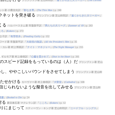
プリンプトン著 芝山幹郎訳 『
遠くからきた大リーガー
』(
The Curious
ット著 小鷹信光訳 『
影なき男
』(
The Thin Man
) p. 240
ックネットを突き破る
プリンプトン著 芝山幹郎訳 『
遠くからきた大リーガー
』
くる
ハルバースタム著 常盤新平訳 『
男たちの大リーグ
』(
Summer of '49
) p. 263
ころ
』(
Kokoro
) p. 272
公子訳 『
有罪答弁
』(
Pleading Guilty
) p. 152
ワード著 常盤新平訳 『
大統領の陰謀
』(
All the President's Men
) p. 35
・カレ著 村上博基訳 『
ナイト・マネジャー
』(
The Night Manager
) p. 215
現
ギルモア著 村上春樹訳 『
心臓を貫かれて
』(
Shot in the Heart
) p. 261
ーグのスピード記録をもっているのは（人）だ
プリンプトン著 芝山
ブルし、ややこしいバウンドをさせてしまう
プリンプトン著 芝山幹
もたせかける
カーヴァー著 村上春樹訳 『
大聖堂
』(
Cathedral
) p. 108
が）信じられないような擬音を出してみせる
プリンプトン著 芝山幹
蔵書
』(
Booked to Die
) p. 24
射る
夏目漱石著 マクレラン訳 『
こころ
』(
Kokoro
) p. 12
かりにまじって
スティーヴン・キング著 芝山幹郎訳 『
ニードフル・シングス
』