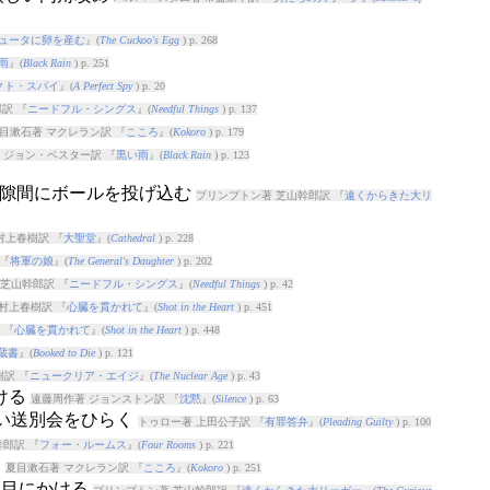
ュータに卵を産む
』(
The Cuckoo's Egg
) p. 268
雨
』(
Black Rain
) p. 251
クト・スパイ
』(
A Perfect Spy
) p. 20
訳 『
ニードフル・シングス
』(
Needful Things
) p. 137
目漱石著 マクレラン訳 『
こころ
』(
Kokoro
) p. 179
 ジョン・ベスター訳 『
黒い雨
』(
Black Rain
) p. 123
い隙間にボールを投げ込む
プリンプトン著 芝山幹郎訳 『
遠くからきた大リ
村上春樹訳 『
大聖堂
』(
Cathedral
) p. 228
『
将軍の娘
』(
The General's Daughter
) p. 202
芝山幹郎訳 『
ニードフル・シングス
』(
Needful Things
) p. 42
村上春樹訳 『
心臓を貫かれて
』(
Shot in the Heart
) p. 451
 『
心臓を貫かれて
』(
Shot in the Heart
) p. 448
蔵書
』(
Booked to Die
) p. 121
訳 『
ニュークリア・エイジ
』(
The Nuclear Age
) p. 43
ける
遠藤周作著 ジョンストン訳 『
沈黙
』(
Silence
) p. 63
しい送別会をひらく
トゥロー著 上田公子訳 『
有罪答弁
』(
Pleading Guilty
) p. 100
郎訳 『
フォー・ルームス
』(
Four Rooms
) p. 221
る
夏目漱石著 マクレラン訳 『
こころ
』(
Kokoro
) p. 251
お目にかける