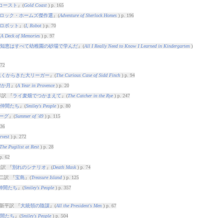
コースト
』(
Gold Coast
) p. 165
ロック・ホームズ傑作選
』(
Adventure of Sherlock Homes
) p. 196
ロボット
』(
I, Robot
) p. 70
(
A Deck of Memories
) p. 97
知恵はすべて幼稚園の砂場で学んだ
』(
All I Really Need to Know I Learned in Kindergarten
)
572
遠くからきた大リーガー
』(
The Curious Case of Sidd Finch
) p. 94
2か月
』(
A Year in Provence
) p. 20
訳 『
ライ麦畑でつかまえて
』(
The Catcher in the Rye
) p. 247
仲間たち
』(
Smiley's People
) p. 80
ーグ
』(
Summer of '49
) p. 115
236
rvest
) p. 272
The Pugilist at Rest
) p. 28
p. 62
訳 『
別れのシナリオ
』(
Death Mask
) p. 74
二訳 『
宝島
』(
Treasure Island
) p. 125
仲間たち
』(
Smiley's People
) p. 357
新平訳 『
大統領の陰謀
』(
All the President's Men
) p. 67
間たち
』(
Smiley's People
) p. 504