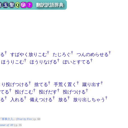
連
玉
聖
Q
🎲
?
翻訳訳語辞典
†
†
†
†
る
すばやく放りこむ
たじろぐ
つんのめらせる
†
†
†
ほうりこむ
ほうりなげる
ぽいとすてる
†
†
†
†
きり投げつける
捨てる
手荒く置く
蹴り出す
†
†
†
†
てる
投げこむ
投げだす
投げつける
†
†
†
†
†
る
入れる
備えつける
放る
放り出しちゃう
『
軍事介入
』(
Trial by Fire
) p. 60
mmer of '49
) p. 35