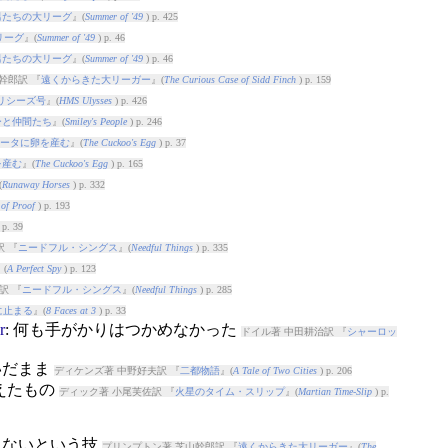
男たちの大リーグ
』(
Summer of '49
) p. 425
リーグ
』(
Summer of '49
) p. 46
男たちの大リーグ
』(
Summer of '49
) p. 46
幹郎訳 『
遠くからきた大リーガー
』(
The Curious Case of Sidd Finch
) p. 159
リシーズ号
』(
HMS Ulysses
) p. 426
ーと仲間たち
』(
Smiley's People
) p. 246
ータに卵を産む
』(
The Cuckoo's Egg
) p. 37
を産む
』(
The Cuckoo's Egg
) p. 165
(
Runaway Horses
) p. 332
of Proof
) p. 193
 p. 39
 『
ニードフル・シングス
』(
Needful Things
) p. 335
』(
A Perfect Spy
) p. 123
訳 『
ニードフル・シングス
』(
Needful Things
) p. 285
に止まる
』(
8 Faces at 3
) p. 33
r
: 何も手がかりはつかめなかった
ドイル著 中田耕治訳 『
シャーロッ
いだまま
ディケンズ著 中野好夫訳 『
二都物語
』(
A Tale of Two Cities
) p. 206
えたもの
ディック著 小尾芙佐訳 『
火星のタイム・スリップ
』(
Martian Time-Slip
) p.
さないという技
プリンプトン著 芝山幹郎訳 『
遠くからきた大リーガー
』(
The