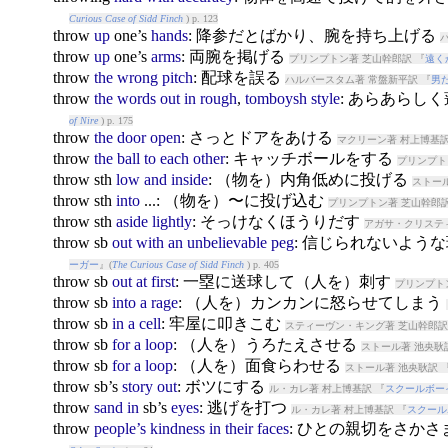
Curious Case of Sidd Finch
) p. 123
throw
up
one’s
hands
: 降参だとばかり、腕を持ち上げる
throw
up
one’s
arms
: 両腕を掲げる
プリンプトン著 芝山幹郎訳 『
遠く
throw
the
wrong
pitch
: 配球を誤る
ハルバースタム著 常盤新平訳 『
男
throw
the
words
out
in
rough
,
tomboysh
style
: あらあらし
of Nire
) p. 175
throw
the
door
open
: さっとドアをあける
マクリーン著 村上博基訳
throw
the
ball
to
each
other
: キャッチボールをする
プリンプト
throw
sth
low
and
inside
: （物を）内角低めに投げる
ストール
throw
sth
into
...: （物を）〜に投げ込む
プリンプトン著 芝山幹郎訳
throw
sth
aside
lightly
: そっけなくほうりだす
アガサ・クリスティ
throw
sb
out
with
an
unbelievable
peg
: 信じられないよう
ーガー
』(
The Curious Case of Sidd Finch
) p. 405
throw
sb
out
at
first
: 一塁に送球して（人を）刺す
プリンプト
throw
sb
into
a
rage
: （人を）カンカンに怒らせてしまう
throw
sb
in
a
cell
: 牢屋に叩きこむ
スティーヴン・キング著 芝山幹郎訳
throw
sb
for
a
loop
: （人を）うろたえさせる
ストール著 池央耿
throw
sb
for
a
loop
: （人を）面食らわせる
ストール著 池央耿訳 
throw
sb’s
story
out
: ボツにする
ル・カレ著 村上博基訳 『
スクールボー
throw
sand
in
sb’s
eyes
: 逃げを打つ
ル・カレ著 村上博基訳 『
スクール
throw
people’s
kindness
in
their
faces
: ひとの親切をさか