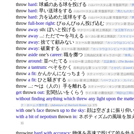
throw
hard
: 球威のある球を投げる
ハルバースタム著 常盤新平訳 『
throw
hard
: 早い送球をする
ハルバースタム著 常盤新平訳 『
男たちの大
throw
hard
: 力を込めた送球をする
ハルバースタム著 常盤新平訳 『
throw
full-bore
right
: びゅんびゅん投げ込む
プリンプトン著 芝山
throw
away
sth: ぽいと投げる
マクリーン著 村上博基訳 『
女王陛下のユ
throw
away
...: ただで〜を与える
ル・カレ著 村上博基訳 『
スマイリ
throw
away
: 捨てて顧みない
ストール著 池央耿訳 『
カッコウはコンピュ
throw
away
: 破棄する
ストール著 池央耿訳 『
カッコウはコンピュータに卵
throw
aside
one’s
career
: 職を擲つ
三島由紀夫著 ギャラガー訳 『
奔馬
』
throw
around
: 並べたてる
トゥロー著 上田公子訳 『
立証責任
』(
The Burden 
throw
a
tantrum
: べそをかく
吉本ばなな著 シェリフ訳 『
とかげ
』(
Lizard
)
throw
a
fit
: かんかんになっちまう
スティーヴン・キング著 芝山幹郎訳
throw
a
fit
: ひと騒ぎする
ル・カレ著 村上博基訳 『
パーフェクト・スパイ
throw
...: 〜は（人の）手を離れる
スティーヴン・キング著 芝山幹郎
get
throw
n
out
: 玄関払いをくらう
ライス著 小鷹信光訳 『
時計は三時
without
finding
anything
which
threw
any
light
upon
the
matte
ク・ホームズ傑作選
』(
Adventure of Sherlock Homes
) p. 175
with
one’s
face
throw
n
up
to
the
sky
: 顔は空ざまに振り仰
with
a
bit
of
nepotism
throw
n
in
: ネポティズムの風味を加
15
throw
ing
hard
with
accuracy
: 物体を高速で投げて的を外