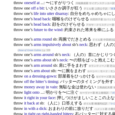
throw
oneself
at
...: 〜にすがりつく
川端康成著 サイデンステッカー訳
throw
one
off
a
bit
: いささか調子が狂う
デミル著 上田公子訳 『
将
throw
one’s
life
into
utter
disarray
: 自分をめちゃめちゃに
throw
one’s
head
back
: 咽喉をのけぞらせる
向田邦子著 カバット
throw
one’s
head
back
: 顔をのけぞらせる
アガサ・クリスティー著 
throw
one’s
future
to
the
wind
: 約束された将来を棒にふる
throw
one’s
arms
round
sb: 両腕でだきとめる
ドイル著 中田耕治
throw
one’s
arms
impulsively
about
sb’s
neck
: 思わず（人
(
Anne of Green Gables
) p. 339
throw
one’s
arms
around
sb’s
neck
: （人の）首にかじりつ
throw
one’s
arms
about
sb’s
neck
: 〜の頸をぱっと抱えこ
throw
one’s
arm
around
sb: 肩に手をまわす
タランティーノ著 芝山
throw
one’s
arm
about
sth: 〜に腕をまわす
ルーシー・モード・モン
throw
on
a
dressing-gown
: 部屋着をひっかける
セイヤーズ著 浅
throw
off
the
hitter’s
timing
: バッターのタイミングを外す
throw
money
away
in
vain
: 無駄な金は使わない
三島由紀夫著 
throw
light
onto
...: 明かりを〜に注ぐ
カーヴァー著 村上春樹訳 『
大
throw
it
right
in
your
face
: 押しつけがましいことこの上
throw
it
back
at
sb: （人に）口答えする
ボイル著 柳瀬尚紀訳 『
ケ
throw
in
with
a
dick
: おまわりの前に放りだす
ハメット著 小鷹
throw
in
tight
on
right-handed
hitters
: 右バッターに対する