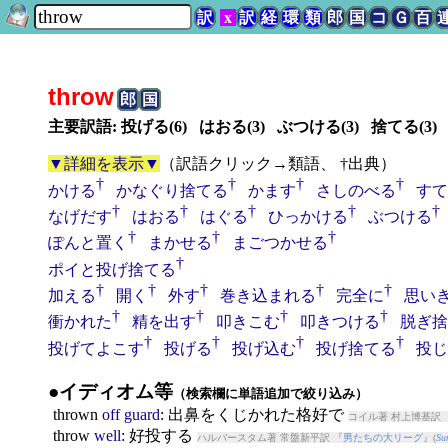
訳
x
訳
経
環
類
郎
国
コ
Ｇ
百
throw
郎
国
主要訳語: 投げる(6) はおる(3) ぶつける(3) 捨てる(3)
▼詳細を表示▼
（
訳語クリック→類語、 †出典
）
†
†
†
†
かける
かなぐり捨てる
かます
さしのべる
すて
†
†
†
†
†
なげだす
はおる
はぐる
ひっかける
ぶつける
†
†
†
ぽんと置く
まかせる
まごつかせる
†
ポイと投げ捨てる
†
†
†
†
†
加える
開く
外す
巻き込まれる
完全に
思い
†
†
†
†
衝かれた
精を出す
叩きこむ
叩きつける
脱ぎ捨
†
†
†
†
投げてよこす
投げる
投げ込む
投げ捨てる
投じ
●イディオム等
（検索欄に単語追加で絞り込み）
throw
n
off
guard
: 出鼻をくじかれた格好で
コイル著 村上博基訳 
throw
well
: 好投する
ハルバースタム著 常盤新平訳 『
男たちの大リーグ
』(
Su