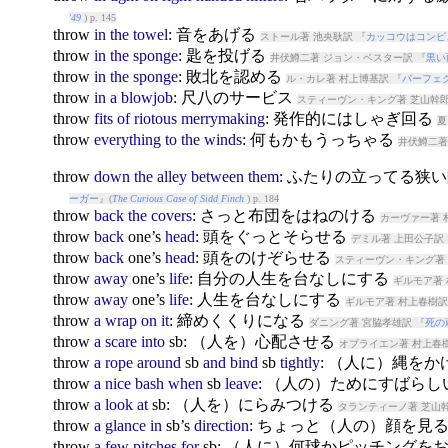
'49
) p. 145
throw
in
the
towel
: 音をあげる
ストール著 池央耿訳 『
カッコウはコンピ
throw
in
the
sponge
: 匙を投げる
井伏鱒二著 ジョン・ベスター訳 『
黒い
throw
in
the
sponge
: 敗北を認める
ル・カレ著 村上博基訳 『
パーフェ
throw
in
a
blowjob
: 尺八のサービス
スティーヴン・キング著 芝山幹郎
throw
fits
of
riotous
merrymaking
: 発作的にはしゃぎ回る
夏
throw
everything
to
the
winds
: 何もかもうっちゃる
井伏鱒二著
throw
down
the
alley
between
them
: ふたりの立ってる狭
ーガー
』(
The Curious Case of Sidd Finch
) p. 184
throw
back
the
covers
: さっと布団をはねのける
カーヴァー著 
throw
back
one’s
head
: 頭をぐっとそらせる
デミル著 上田公子訳 
throw
back
one’s
head
: 頭をのけぞらせる
スティーヴン・キング著 
throw
away
one’s
life
: 自分の人生を台なしにする
ギルモア著 
throw
away
one’s
life
: 人生を台なしにする
ギルモア著 村上春樹訳
throw
a
wrap
on
it
: 締めくくりになる
ダニング著 宮脇孝雄訳 『
死の
throw
a
scare
into
sb: （人を）心配させる
オブライエン著 村上春樹
throw
a
rope
around
sb
and
bind
sb
tightly
: （人に）縄をか
throw
a
nice
bash
when
sb
leave
: （人の）ためにすばら
throw
a
look
at
sb: （人を）にらみつける
タランティーノ著 芝山幹
throw
a
glance
in
sb’s
direction
: ちょっと（人の）顔を見
throw
a
few
pitches
for
sb: （人に）何球かピッチングを