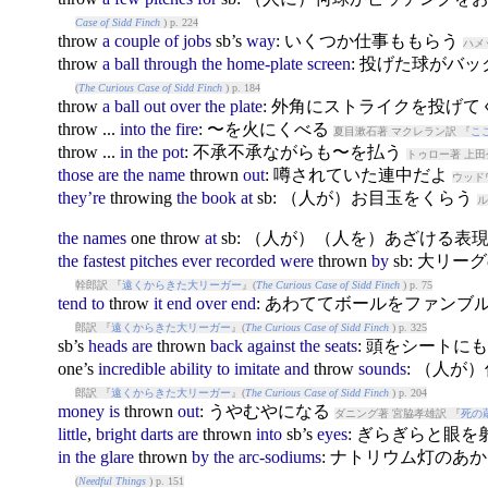
Case of Sidd Finch
) p. 224
throw
a
couple
of
jobs
sb’s
way
: いくつか仕事ももらう
ハメ
throw
a
ball
through
the
home-plate
screen
: 投げた球がバ
(
The Curious Case of Sidd Finch
) p. 184
throw
a
ball
out
over
the
plate
: 外角にストライクを投げて
throw
...
into
the
fire
: 〜を火にくべる
夏目漱石著 マクレラン訳 『
こ
throw
...
in
the
pot
: 不承不承ながらも〜を払う
トゥロー著 上田
those
are
the
name
throw
n
out
: 噂されていた連中だよ
ウッド
they’re
throw
ing
the
book
at
sb: （人が）お目玉をくらう
ル
the
names
one
throw
at
sb: （人が）（人を）あざける表
the
fastest
pitches
ever
recorded
were
throw
n
by
sb: 大リ
幹郎訳 『
遠くからきた大リーガー
』(
The Curious Case of Sidd Finch
) p. 75
tend
to
throw
it
end
over
end
: あわててボールをファン
郎訳 『
遠くからきた大リーガー
』(
The Curious Case of Sidd Finch
) p. 325
sb’s
heads
are
throw
n
back
against
the
seats
: 頭をシートに
one’s
incredible
ability
to
imitate
and
throw
sounds
: （人
郎訳 『
遠くからきた大リーガー
』(
The Curious Case of Sidd Finch
) p. 204
money
is
throw
n
out
: うやむやになる
ダニング著 宮脇孝雄訳 『
死の
little
,
bright
darts
are
throw
n
into
sb’s
eyes
: ぎらぎらと眼を
in
the
glare
throw
n
by
the
arc-sodiums
: ナトリウム灯のあ
(
Needful Things
) p. 151