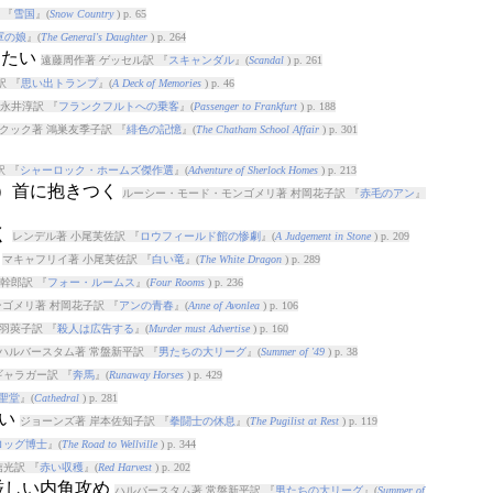
 『
雪国
』(
Snow Country
) p. 65
軍の娘
』(
The General's Daughter
) p. 264
したい
遠藤周作著 ゲッセル訳 『
スキャンダル
』(
Scandal
) p. 261
訳 『
思い出トランプ
』(
A Deck of Memories
) p. 46
永井淳訳 『
フランクフルトへの乗客
』(
Passenger to Frankfurt
) p. 188
クック著 鴻巣友季子訳 『
緋色の記憶
』(
The Chatham School Affair
) p. 301
訳 『
シャーロック・ホームズ傑作選
』(
Adventure of Sherlock Homes
) p. 213
の）首に抱きつく
ルーシー・モード・モンゴメリ著 村岡花子訳 『
赤毛のアン
』
く
レンデル著 小尾芙佐訳 『
ロウフィールド館の惨劇
』(
A Judgement in Stone
) p. 209
む
マキャフリイ著 小尾芙佐訳 『
白い竜
』(
The White Dragon
) p. 289
幹郎訳 『
フォー・ルームス
』(
Four Rooms
) p. 236
ゴメリ著 村岡花子訳 『
アンの青春
』(
Anne of Avonlea
) p. 106
羽莢子訳 『
殺人は広告する
』(
Murder must Advertise
) p. 160
ハルバースタム著 常盤新平訳 『
男たちの大リーグ
』(
Summer of '49
) p. 38
ギャラガー訳 『
奔馬
』(
Runaway Horses
) p. 429
聖堂
』(
Cathedral
) p. 281
ない
ジョーンズ著 岸本佐知子訳 『
拳闘士の休息
』(
The Pugilist at Rest
) p. 119
ロッグ博士
』(
The Road to Wellville
) p. 344
信光訳 『
赤い収穫
』(
Red Harvest
) p. 202
厳しい内角攻め
ハルバースタム著 常盤新平訳 『
男たちの大リーグ
』(
Summer of