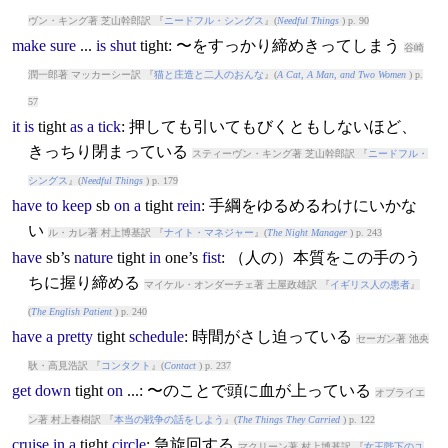
ヴン・キング著 芝山幹郎訳 『
ニードフル・シングス
』(
Needful Things
) p. 90
make
sure
...
is
shut
tight
: 〜をすっかり締めきってしまう
谷崎
潤一郎著 マッカーシー訳 『
猫と庄造と二人のおんな
』(
A Cat, A Man, and Two Women
) p.
57
it
is
tight
as
a
tick
: 押しても引いてもびくともしないほど、
きっちり閉まっている
スティーヴン・キング著 芝山幹郎訳 『
ニードフル・
シングス
』(
Needful Things
) p. 179
have
to
keep
sb
on
a
tight
rein
: 手綱をゆるめるわけにいかな
い
ル・カレ著 村上博基訳 『
ナイト・マネジャー
』(
The Night Manager
) p. 243
have
sb’s
nature
tight
in
one’s
fist
: （人の）本質をこの手のう
ちに握り締める
マイケル・オンダーチェ著 土屋政雄訳 『
イギリス人の患者
』
(
The English Patient
) p. 240
have
a
pretty
tight
schedule
: 時間がさし迫っている
セーガン著 池央
耿・高見浩訳 『
コンタクト
』(
Contact
) p. 237
get
down
tight
on
...: 〜のことで頭に血が上っている
オブライエ
ン著 村上春樹訳 『
本当の戦争の話をしよう
』(
The Things They Carried
) p. 122
cruise
in
a
tight
circle
: 急旋回する
マクリーン著 村上博基訳 『
女王陛下のユ