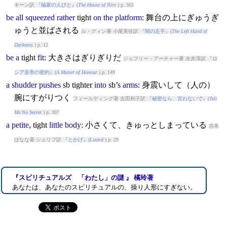
キーン訳 『
楡家の人びと
』(
The House of Nire
) p. 365
be
all
squeezed
rather
tight
on
the
platform
: 舞台の上にぎゅうぎ
ゅうと並ばされる
ル・グィン著 小尾芙佐訳 『
闇の左手
』(
The Left Hand of
Darkness
) p. 12
be
a
tight
fit
: 大きさはぎりぎりだ
ジェフリー・アーチャー著 永井淳訳 『
ロ
シア皇帝の密約
』(
A Matter of Honour
) p. 149
a
shudder
pushes
sb
tight
er
into
sb’s
arms
: 身震いして（人の）
腕にすがりつく
フィールディング著 吉田利子訳 『
秘密なら、言わないで
』(
Tell
Me No Secret
) p. 307
a
petite
,
tight
little
body
: 小さくて、きゅっとしまっている
吉本
ばなな著 シェリフ訳 『
とかげ
』(
Lizard
) p. 29
『スピリチュアルズ 「わたし」の謎 』 橘玲著
あなたは、あなたのスピリチュアルの、操り人形にすぎない。