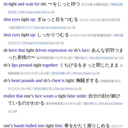
sit
tight
and
wait
for
sth: 〜をじっと待つ
ライス著 小鷹信光訳 『
死体は散
歩する
』(
The Corpse Steps Out
) p. 44
shut
eyes
tight
up
: ぎゅっと目をつむる
ルイス・キャロル著 矢川澄子訳
『
鏡の国のアリス
』(
Through the Looking-Glass
) p. 18
shut
eyes
tight
up
: しっかりつむる
ルイス・キャロル著 柳瀬尚紀訳 『
鏡の国
のアリス
』(
Through the Looking-Glass
) p. 18
sb
have
that
tight
driven
expression
on
sb’s
face
: あんな切羽つま
った表情の〜
瀬戸内晴美著 バイチマン訳 『
夏の終り
』(
The End of Summer
) p. 130
sb’s
lips
pressed
tight
together
: くちびるをきっと閉じたまま
川
端康成著 サイデンステッカー訳 『
伊豆の踊り子
』(
The Izu Dancer
) p. 91
sb’s
heart
pounds
and
sb’s
chest
is
tight
: 胸騒ぎする
川端康成著 サイ
デンステッカー訳 『
伊豆の踊り子
』(
The Izu Dancer
) p. 62
realize
that
one’s
face
wears
a
tight
false
smile
: 自分の顔が媚び
ているのがわかる
瀬戸内晴美著 バイチマン訳 『
夏の終り
』(
The End of Summer
) p. 193
one’s
hands
balled
into
tight
fists
: 拳をかたく握りしめる
スティー