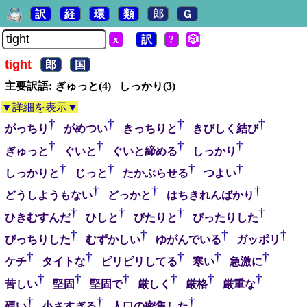
訳
経
環
類
郎
Ｇ
x
訳
?
🎲
tight
郎
国
主要訳語: ぎゅっと(4) しっかり(3)
▼詳細を表示▼
†
†
†
†
がっちり
がめつい
きっちりと
きびしく結び
†
†
†
†
ぎゅっと
ぐいと
ぐいと締める
しっかり
†
†
†
†
しっかりと
じっと
たかぶらせる
つよい
†
†
†
どうしようもない
どっかと
はちきれんばかり
†
†
†
†
ひきむすんだ
ひしと
ぴたりと
ぴったりした
†
†
†
†
ぴっちりした
むずかしい
ゆがんでいる
ガッポリ
†
†
†
†
†
ケチ
タイトな
ピリピリしてる
寒い
急激に
†
†
†
†
†
†
苦しい
堅固
堅固で
厳しく
厳格
厳重な
†
†
†
硬い
小さすぎる
人口の密集した