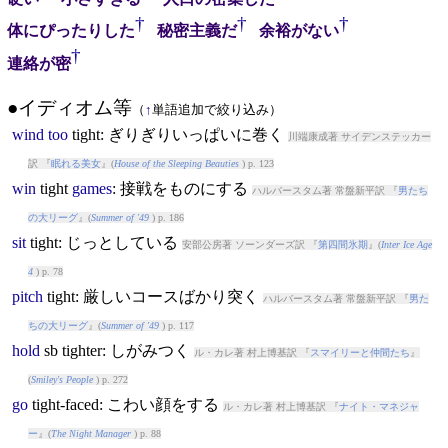
†
†
†
体にぴったりした
秘密主義だ
余裕がない
†
連絡が密
●イディオム等
（
↑
単語追加で絞り込み）
wind
too
tight
: ぎりぎりいっぱいに巻く
川端康成著 サイデンステッカー
訳 『
眠れる美女
』(
House of the Sleeping Beauties
) p. 123
win
tight
games
: 接戦をものにする
ハルバースタム著 常盤新平訳 『
男たち
の大リーグ
』(
Summer of '49
) p. 186
sit
tight
: じっとしている
安部公房著 ソーンダーズ訳 『
第四間氷期
』(
Inter Ice Age
4
) p. 78
pitch
tight
: 厳しいコースばかり突く
ハルバースタム著 常盤新平訳 『
男た
ちの大リーグ
』(
Summer of '49
) p. 117
hold
sb
tight
er: しがみつく
ル・カレ著 村上博基訳 『
スマイリーと仲間たち
』
(
Smiley's People
) p. 272
go
tight
-faced: こわい顔をする
ル・カレ著 村上博基訳 『
ナイト・マネジャ
ー
』(
The Night Manager
) p. 88