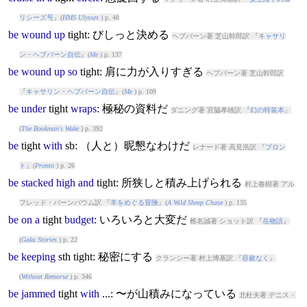
リシーズ号
』(
HMS Ulysses
) p. 48
be
wound
up
tight
: びしっと決める
ヘプバーン著 芝山幹郎訳 『
キャサリ
ン・ヘプバーン自伝
』(
Me
) p. 137
be
wound
up
so
tight
: 肩に力が入りすぎる
ヘプバーン著 芝山幹郎訳
『
キャサリン・ヘプバーン自伝
』(
Me
) p. 109
be
under
tight
wraps
: 極秘の資料だ
ダニング著 宮脇孝雄訳 『
幻の特装本
』
(
The Bookman's Wake
) p. 392
be
tight
with
sb: （人と）昵懇なわけだ
レナード著 高見浩訳 『
プロン
ト
』(
Pronto
) p. 26
be
stacked
high
and
tight
: 所狭しと積み上げられる
村上春樹著 アル
フレッド・バーンバウム訳 『
羊をめぐる冒険
』(
A Wild Sheep Chase
) p. 135
be
on
a
tight
budget
: いろいろと大変だ
椎名誠著 ショット訳 『
岳物語
』
(
Gaku Stories
) p. 22
be
keeping
sth
tight
: 秘密にする
クランシー著 村上博基訳 『
容赦なく
』
(
Without Remorse
) p. 346
be
jammed
tight
with
...: 〜が山積みになっている
北杜夫著 デニス・