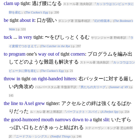
clam
up
tight
: 逃げ腰になる
ストール著 池央耿訳 『
カッコウはコンピュータに
卵を産む
』(
The Cuckoo's Egg
) p. 200
be
tight
about
it
: 口が固い
ダニング著 宮脇孝雄訳 『
幻の特装本
』(
The Bookman's
Wake
) p. 531
tuck
...
in
very
tight
: 〜をぴしっとくるむ
サリンジャー著 野崎孝訳 『
ラ
イ麦畑でつかまえて
』(
The Catcher in the Rye
) p. 297
to
program
one’s
way
out
of
tight
corners
: プログラムを編み出
してどのような難題も解決する
ストール著 池央耿訳 『
カッコウはコン
ピュータに卵を産む
』(
The Cuckoo's Egg
) p. 21
throw
in
tight
on
right-handed
hitters
: 右バッターに対する厳し
い内角攻め
ハルバースタム著 常盤新平訳 『
男たちの大リーグ
』(
Summer of '49
) p.
145
the
line
to
Axel
grew
tight
er: アクセルとの絆は強くなるばか
りだった
ル・カレ著 村上博基訳 『
パーフェクト・スパイ
』(
A Perfect Spy
) p. 254
the
good-humored
mouth
narrows
down
to
a
tight
slit
: いたずら
っぽい口もとがきゅっと結ばれる
スティーヴン・キング著 芝山幹郎
訳 『
ニードフル・シングス
』(
Needful Things
) p. 246