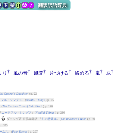
連
玉
聖
Q
🎲
?
翻訳訳語辞典
†
†
†
†
†
†
†
まり
風の音
風聞
片づける
絡める
嵐
屁
he General's Daughter
) p. 22
ドフル・シングス
』(
Needful Things
) p. 75
』(
The Curious Case of Sidd Finch
) p. 176
『
ニードフル・シングス
』(
Needful Things
) p. 286
いる
ダニング著 宮脇孝雄訳 『
幻の特装本
』(
The Bookman's Wake
) p. 90
p. 335
ームス
』(
Four Rooms
) p. 207