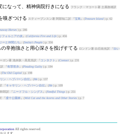
が変になって、精神病院行きになる
フランク・マコート著 土屋政雄訳
のを嗅ぎつける
スティーブンスン著 阿部知二訳 『
宝島
』(
Treasure Island
) p. 62
naway Horses
) p. 286
リフォルニアの炎
』(
California Fire and Life
) p. 456
リーと仲間たち
』(
Smiley's People
) p. 356
つもの辛抱強さと用心深さを投げすてる
ロンドン著 白石佑光訳 『
白い
ーガン著 池央耿・高見浩訳 『
コンタクト
』(
Contact
) p. 231
訳 『
有罪答弁
』(
Pleading Guilty
) p. 194
(
The Old Capital
) p. 198
リン・ヘプバーン自伝
』(
Me
) p. 137
訳 『
キャサリン・ヘプバーン自伝
』(
Me
) p. 109
幹郎訳 『
ニードフル・シングス
』(
Needful Things
) p. 251
訳 『
虔十公園林
』(
Wild Cat and the Acorns and Other Stories
) p. 7
orporation
All rights reserved.
おります。