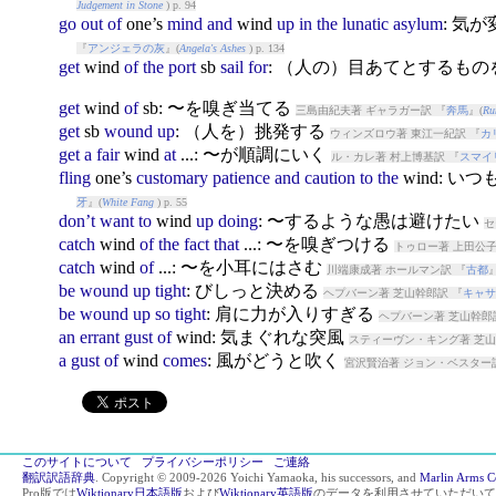
Judgement in Stone
) p. 94
go
out
of
one’s
mind
and
wind
up
in
the
lunatic
asylum
: 気
『
アンジェラの灰
』(
Angela's Ashes
) p. 134
get
wind
of
the
port
sb
sail
for
: （人の）目あてとするも
get
wind
of
sb: 〜を嗅ぎ当てる
三島由紀夫著 ギャラガー訳 『
奔馬
』(
Ru
get
sb
wound
up
: （人を）挑発する
ウィンズロウ著 東江一紀訳 『
カ
get
a
fair
wind
at
...: 〜が順調にいく
ル・カレ著 村上博基訳 『
スマイ
fling
one’s
customary
patience
and
caution
to
the
wind
: い
牙
』(
White Fang
) p. 55
don’t
want
to
wind
up
doing
: 〜するような愚は避けたい
セ
catch
wind
of
the
fact
that
...: 〜を嗅ぎつける
トゥロー著 上田公子
catch
wind
of
...: 〜を小耳にはさむ
川端康成著 ホールマン訳 『
古都
』
be
wound
up
tight
: びしっと決める
ヘプバーン著 芝山幹郎訳 『
キャサ
be
wound
up
so
tight
: 肩に力が入りすぎる
ヘプバーン著 芝山幹郎
an
errant
gust
of
wind
: 気まぐれな突風
スティーヴン・キング著 芝山
a
gust
of
wind
comes
: 風がどうと吹く
宮沢賢治著 ジョン・ベスター
このサイトについて
プライバシーポリシー
ご連絡
翻訳訳語辞典
. Copyright © 2009-2026 Yoichi Yamaoka, his successors, and
Marlin Arms C
Pro版では
Wiktionary日本語版
および
Wiktionary英語版
のデータを利用させていただいて