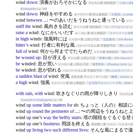
wind
down
: 演奏がおろそかになる
フルガム著 池央耿訳 『
人生に必
Kindergarten
) p. 184
wind
down
: 神経をやすめる
カーヴァー著 村上春樹訳 『
大聖堂
』(
Cathed
wind
between
...: 〜のあいだをうねうねと通っている
レン
sniff
the
wind
: 風向きを読む
ストール著 池央耿訳 『
カッコウはコンピュ
raise
a
wind
: なにかいいだす
ル・カレ著 村上博基訳 『
スマイリーと仲
in
high
wind
s: 強風時には
トゥロー著 上田公子訳 『
立証責任
』(
The Burden
hitter’s
wind
: 打者に有利な風
ハルバースタム著 常盤新平訳 『
男たちの
full
of
wind
: 何から何まででたらめだ
メイル著 池央耿訳 『
南仏プロ
be
wound
up
: 目が冴える
デミル著 上田公子訳 『
将軍の娘
』(
The General's
be
wind
ed: 息が荒い
トゥロー著 上田公子訳 『
有罪答弁
』(
Pleading Guilty
) p.
be
wind
ed: 息が切れる
ハルバースタム著 常盤新平訳 『
男たちの大リーグ
』
a
sudden
blast
of
wind
: 突風
北杜夫著 デニス・キーン訳 『
幽霊
』(
Ghosts
) 
a
high
wind
: 強風
マクリーン著 村上博基訳 『
女王陛下のユリシーズ号
』(
HMS U
with
rain
,
with
wind
: 吹きなぐりの雨が降りしきり
フルガム著
I Learned in Kindergarten
) p. 136
wind
up
some
little
matters
for
sb: ちょっと（人の）相談
wind
up
round
the
perimeter
of
...: 〜の周辺をうねうねと
wind
up
one’s
way
the
belfry
stairs
: 塔の階段をぐるぐる登
wind
up
one’s
business
: 用談を終える
井伏鱒二著 ジョン・ベスター訳
wind
up
living
two
such
different
lives
: そんな風にまる