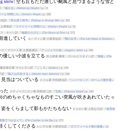
ng
snow
: 空も丘もただ激しい颶風と息づまるような雪と
 『
嵐が丘
』(
Wuthering Heights
) p. 21
リーと仲間たち
』(
Smiley's People
) p. 208
芙佐訳 『
死を誘う暗号
』(
Talking to Strange Men
) p. 263
村上博基訳 『
スマイリーと仲間たち
』(
Smiley's People
) p. 92
ニス・キーン訳 『
楡家の人びと
』(
The House of Nire
) p. 271
に前進していく
ル・グィン著 小尾芙佐訳 『
闇の左手
』(
The Left Hand of Darkness
)
ンク・マコート著 土屋政雄訳 『
アンジェラの灰
』(
Angela's Ashes
) p. 384
数の優しい小波を立てる
井上靖著 横尾・ゴールドスタイン訳 『
猟銃
』(
The
夏目漱石著 マクレラン訳 『
こころ
』(
Kokoro
) p. 104
子訳 『
殺人は広告する
』(
Murder must Advertise
) p. 160
か、見当はついている
ドイル著 中田耕治訳 『
シャーロック・ホームズ傑作選
』
がった
スティーブンスン著 阿部知二訳 『
宝島
』(
Treasure Island
) p. 204
方向のめちゃくちゃなものすごい突風が吹きあれていた
椎
: 姿をくらまして影もかたちもない
トゥロー著 上田公子訳 『
有罪答
麦畑でつかまえて
』(
The Catcher in the Rye
) p. 273
は軽くしてくださる
レンデル著 小尾芙佐訳 『
ロウフィールド館の惨劇
』(
A