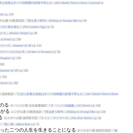
要な知恵はすべて幼稚園の砂場で学んだ
』(
All I Really Need to Know I Learned in
ral
) p. 179
デル著 小尾芙佐訳 『
死を誘う暗号
』(
Talking to Strange Men
) p. 84
ータに卵を産む
』(
The Cuckoo's Egg
) p. 25
間たち
』(
Smiley's People
) p. 86
 of Proof
) p. 209
大リーグ
』(
Summer of '49
) p. 115
ヴァンスの12か月
』(
A Year in Provence
) p. 28
 Daughter
) p. 210
 302
(
Summer of '49
) p. 234
p. 216
lysses
) p. 383
 池央耿訳 『
人生に必要な知恵はすべて幼稚園の砂場で学んだ
』(
All I Really Need to Know
にのる
Ｏ・ヘンリ著 大久保康雄訳 『
Ｏ・ヘンリ短編集
』(
41 Stories
) p. 143
上がる
レンデル著 小尾芙佐訳 『
死を誘う暗号
』(
Talking to Strange Men
) p. 136
る
セイヤーズ著 浅羽莢子訳 『
ナイン・テイラーズ
』(
The Nine Tailors
) p. 56
 『
黒い雨
』(
Black Rain
) p. 75
で違った二つの人生を生きることになる
オースター著 柴田元幸訳 『
鍵