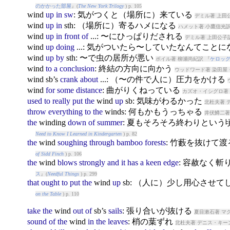
のかかった部屋
』(
The New York Trilogy
) p. 105
wind
up
in
sw
: 気がつくと（場所に）来ている
デミル著 上田
wind
up
in
sth: （場所に）寄るハメになる
ハメット著 小鷹信光訳
wind
up
in
front
of
...: 〜にひっぱりだされる
デミル著 上田公子
wind
up
doing
...: 気がついたら〜していたなんてこと
wind
up
by
sth: 〜で虫の居所が悪い
ボイル著 柳瀬尚紀訳 『
ケロッ
wind
to
a
conclusion
: 終結の方向に向かう
ウッドワード著 染田屋
wind
sb’s
crank
about
...: （〜の件で人に）圧力をかける
wind
for
some
distance
: 曲がりくねっている
カズオ・イシグロ著 
used
to
really
put
the
wind
up
sb: 気味がわるかった
北杜夫著 
throw
everything
to
the
wind
s: 何もかもうっちゃる
井伏鱒二著
the
wind
ing
down
of
summer
: 夏もそろそろ終わりという
Need to Know I Learned in Kindergarten
) p. 82
the
wind
soughing
through
bamboo
forests
: 竹藪を抜けて
of Sidd Finch
) p. 106
the
wind
blows
strongly
and
it
has
a
keen
edge
: 容赦なく
ス
』(
Needful Things
) p. 299
that
ought
to
put
the
wind
up
sb: （人に）少し用心させ
on the Table
) p. 110
take
the
wind
out
of
sb’s
sails
: 張り合いが抜ける
夏目漱石著 マ
sound
of
the
wind
in
the
leaves
: 梢の葉ずれ
北杜夫著 デニス・キー