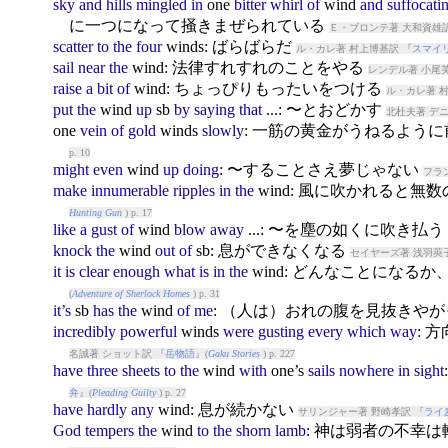
sky
and
hills
mingled
in
one
bitter
whirl
of
wind
and
suffocati
に一つになって掻きまぜられている
Ｅ・ブロンテ著 大和資雄訳
scatter
to
the
four
wind
s: ばらばらだ
ル・カレ著 村上博基訳 『
スマイ
sail
near
the
wind
: 法律すれすれのことをやる
レンデル著 小尾
raise
a
bit
of
wind
: ちょっぴりもったいをつける
ル・カレ著 
put
the
wind
up
sb
by
saying
that
...: 〜とおどかす
北杜夫著 デ
one
vein
of
gold
wind
s
slowly
: 一筋の黄金がうねるよう
p. 10
might
even
wind
up
doing
: 〜することさえ夢じゃない
フラ
make
innumerable
ripples
in
the
wind
: 風に吹かれると無
Hunting Gun
) p. 17
like
a
gust
of
wind
blow
away
...: 〜を塵の如くに吹き払う
knock
the
wind
out
of
sb: 息ができなくなる
セイヤーズ著 浅羽莢
it
is
clear
enough
what
is
in
the
wind
: どんなことになる
(
Adventure of Sherlock Homes
) p. 31
it’s
sb
has
the
wind
of
me
: （人は）おれの腹を見抜きや
incredibly
powerful
wind
s
were
gusting
every
which
way
: 
名誠著 ショット訳 『
岳物語
』(
Gaku Stories
) p. 227
have
three
sheets
to
the
wind
with
one’s
sails
nowhere
in
sight
弁
』(
Pleading Guilty
) p. 27
have
hardly
any
wind
: 息が続かない
サリンジャー著 野崎孝訳 『
ライ
God
tempers
the
wind
to
the
shorn
lamb
: 神は弱者の不幸