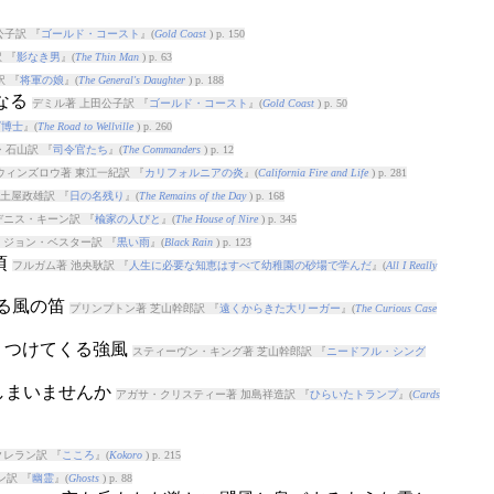
公子訳 『
ゴールド・コースト
』(
Gold Coast
) p. 150
 『
影なき男
』(
The Thin Man
) p. 63
訳 『
将軍の娘
』(
The General's Daughter
) p. 188
になる
デミル著 上田公子訳 『
ゴールド・コースト
』(
Gold Coast
) p. 50
グ博士
』(
The Road to Wellville
) p. 260
・石山訳 『
司令官たち
』(
The Commanders
) p. 12
ウィンズロウ著 東江一紀訳 『
カリフォルニアの炎
』(
California Fire and Life
) p. 281
土屋政雄訳 『
日の名残り
』(
The Remains of the Day
) p. 168
デニス・キーン訳 『
楡家の人びと
』(
The House of Nire
) p. 345
 ジョン・ベスター訳 『
黒い雨
』(
Black Rain
) p. 123
頃
フルガム著 池央耿訳 『
人生に必要な知恵はすべて幼稚園の砂場で学んだ
』(
All I Really
渡る風の笛
プリンプトン著 芝山幹郎訳 『
遠くからきた大リーガー
』(
The Curious Case
斬りつけてくる強風
スティーヴン・キング著 芝山幹郎訳 『
ニードフル・シング
てしまいませんか
アガサ・クリスティー著 加島祥造訳 『
ひらいたトランプ
』(
Cards
クレラン訳 『
こころ
』(
Kokoro
) p. 215
ン訳 『
幽霊
』(
Ghosts
) p. 88