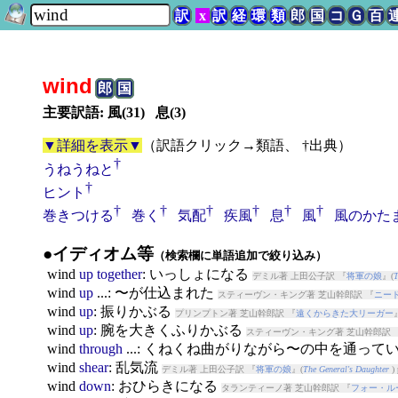
訳
x
訳
経
環
類
郎
国
コ
Ｇ
百
wind
郎
国
主要訳語: 風(31) 息(3)
▼詳細を表示▼
（
訳語クリック→類語、 †出典
）
†
うねうねと
†
ヒント
†
†
†
†
†
†
巻きつける
巻く
気配
疾風
息
風
風のかた
●イディオム等
（検索欄に単語追加で絞り込み）
wind
up
together
: いっしょになる
デミル著 上田公子訳 『
将軍の娘
』(
T
wind
up
...: 〜が仕込まれた
スティーヴン・キング著 芝山幹郎訳 『
ニー
wind
up
: 振りかぶる
プリンプトン著 芝山幹郎訳 『
遠くからきた大リーガー
wind
up
: 腕を大きくふりかぶる
スティーヴン・キング著 芝山幹郎訳 
wind
through
...: くねくね曲がりながら〜の中を通って
wind
shear
: 乱気流
デミル著 上田公子訳 『
将軍の娘
』(
The General's Daughter
) 
wind
down
: おひらきになる
タランティーノ著 芝山幹郎訳 『
フォー・ル