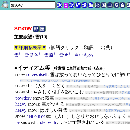
訳
x
訳
経
環
類
郎
国
コ
Ｇ
百
snow
郎
国
主要訳語: 雪(10)
▼詳細を表示▼
（
訳語クリック→類語、 †出典
）
†
†
†
†
†
雪
雪景色
雪原
雪片
白いもの
●イディオム等
（検索欄に単語追加で絞り込み）
snow
solves
itself
: 雪は放っておいたってひとりでに解
だ
』(
All I Really Need to Know I Learned in Kindergarten
) p. 115
snow
sb: （人を）くどく
サリンジャー著 野崎孝訳 『
ライ麦畑でつかまえ
snow
sb: やさしく相手を誘いこむ
サリンジャー著 野崎孝訳 『
ライ
powdery
snow
: 粉雪
マクリーン著 村上博基訳 『
女王陛下のユリシーズ号
』(
H
heavy
snow
s: 雪がつもる
村上春樹著 アルフレッド・バーンバウム訳 『
羊
heavy
snow
: はげしい降雪
マクリーン著 村上博基訳 『
女王陛下のユリシ
snow
hell
out
of
sb: （人に）しきりとおせじをふりまく
be
snow
ed
under
with
...: 〜に忙殺されている
ル・カレ著 村上博