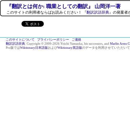
『翻訳とは何か: 職業としての翻訳』 山岡洋一著
このサイトの利用者ならばお読みください！ 『
翻訳訳語辞典
』の発案者
このサイトについて
プライバシーポリシー
ご連絡
翻訳訳語辞典
. Copyright © 2009-2026 Yoichi Yamaoka, his successors, and
Marlin Arms C
Pro版では
Wiktionary日本語版
および
Wiktionary英語版
のデータを利用させていただいて