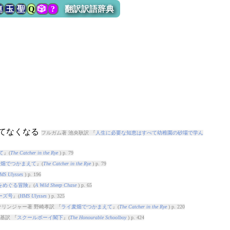
連
玉
聖
Q
🎲
?
翻訳訳語辞典
けてなくなる
フルガム著 池央耿訳 『
人生に必要な知恵はすべて幼稚園の砂場で学ん
て
』(
The Catcher in the Rye
) p. 79
麦畑でつかまえて
』(
The Catcher in the Rye
) p. 79
MS Ulysses
) p. 196
をめぐる冒険
』(
A Wild Sheep Chase
) p. 65
ーズ号
』(
HMS Ulysses
) p. 325
サリンジャー著 野崎孝訳 『
ライ麦畑でつかまえて
』(
The Catcher in the Rye
) p. 220
基訳 『
スクールボーイ閣下
』(
The Honourable Schoolboy
) p. 424