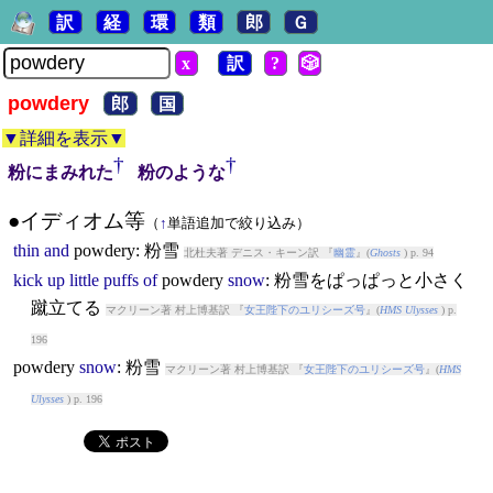
訳
経
環
類
郎
Ｇ
x
訳
?
🎲
powdery
郎
国
▼詳細を表示▼
†
†
粉にまみれた
粉のような
●イディオム等
（
↑
単語追加で絞り込み）
thin
and
powdery
: 粉雪
北杜夫著 デニス・キーン訳 『
幽霊
』(
Ghosts
) p. 94
kick
up
little
puffs
of
powdery
snow
: 粉雪をぱっぱっと小さく
蹴立てる
マクリーン著 村上博基訳 『
女王陛下のユリシーズ号
』(
HMS Ulysses
) p.
196
powdery
snow
: 粉雪
マクリーン著 村上博基訳 『
女王陛下のユリシーズ号
』(
HMS
Ulysses
) p. 196