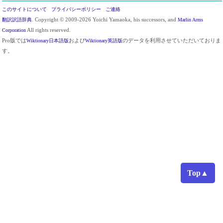
このサイトについて
プライバシーポリシー
ご連絡
翻訳訳語辞典
. Copyright © 2009-2026 Yoichi Yamaoka, his successors, and
Marlin Arms
Corporation
All rights reserved.
Pro版では
Wiktionary日本語版
および
Wiktionary英語版
のデータを利用させていただいておりま
す。
Top▲