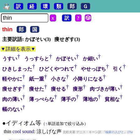
訳
経
環
類
郎
Ｇ
x
訳
?
🎲
thin
郎
国
主要訳語: かぼそい(3) 痩せぎす(3)
▼詳細を表示▼
†
†
†
†
うすい
うっすらと
かぼそい
か細い
†
†
†
†
ひきしまった
ひどくやつれて
やせっぽち
引く
†
†
†
†
軽やかに
紙一重
小さな
小降りになる
†
†
†
†
†
痩せぎす
痩せた
痩せる
痩形
肉づきが薄い
†
†
†
†
†
肉の薄い
薄っぺらな
薄手の
薄地の
貧相な
†
幅のない
●イディオム等
（
↑
単語追加で絞り込み）
thin
cool
sound
: 涼しげな声
北杜夫著 デニス・キーン訳 『
楡家の人びと
』(
The