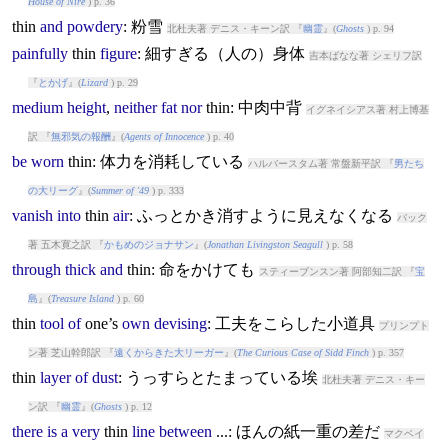
House of Nire
) p. 36
thin
and
powdery
: 粉雪
北杜夫著 デニス・キーン訳 『
幽霊
』(
Ghosts
) p. 94
painfully
thin
figure
: 細すぎる（人の）身体
吉本ばなな著 シェリフ訳
『
とかげ
』(
Lizard
) p. 29
medium
height
,
neither
fat
nor
thin
: 中肉中背
イグネイシアス著 村上博基
訳 『
無邪気の報酬
』(
Agents of Innocence
) p. 40
be
worn
thin
: 体力を消耗している
ハルバースタム著 常盤新平訳 『
男たち
の大リーグ
』(
Summer of '49
) p. 333
vanish
into
thin
air
: ふっとかき消すように見えなくなる
バック
著 五木寛之訳 『
かもめのジョナサン
』(
Jonathan Livingston Seagull
) p. 58
through
thick
and
thin
: 命をかけても
スティーブンスン著 阿部知二訳 『
宝
島
』(
Treasure Island
) p. 60
thin
tool
of
one’s
own
devising
: 工夫をこらした小道具
プリンプト
ン著 芝山幹郎訳 『
遠くからきた大リーガー
』(
The Curious Case of Sidd Finch
) p. 357
thin
layer
of
dust
: うっすらとたまっている埃
北杜夫著 デニス・キー
ン訳 『
幽霊
』(
Ghosts
) p. 12
there
is
a
very
thin
line
between
...: ほんの紙一重の差だ
マクベイ