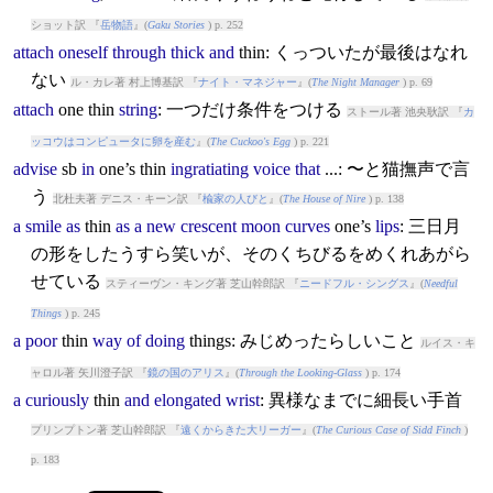
ショット訳 『
岳物語
』(
Gaku Stories
) p. 252
attach
oneself
through
thick
and
thin
: くっついたが最後はなれ
ない
ル・カレ著 村上博基訳 『
ナイト・マネジャー
』(
The Night Manager
) p. 69
attach
one
thin
string
: 一つだけ条件をつける
ストール著 池央耿訳 『
カ
ッコウはコンピュータに卵を産む
』(
The Cuckoo's Egg
) p. 221
advise
sb
in
one’s
thin
ingratiating
voice
that
...: 〜と猫撫声で言
う
北杜夫著 デニス・キーン訳 『
楡家の人びと
』(
The House of Nire
) p. 138
a
smile
as
thin
as
a
new
crescent
moon
curves
one’s
lips
: 三日月
の形をしたうすら笑いが、そのくちびるをめくれあがら
せている
スティーヴン・キング著 芝山幹郎訳 『
ニードフル・シングス
』(
Needful
Things
) p. 245
a
poor
thin
way
of
doing
thin
gs: みじめったらしいこと
ルイス・キ
ャロル著 矢川澄子訳 『
鏡の国のアリス
』(
Through the Looking-Glass
) p. 174
a
curiously
thin
and
elongated
wrist
: 異様なまでに細長い手首
プリンプトン著 芝山幹郎訳 『
遠くからきた大リーガー
』(
The Curious Case of Sidd Finch
)
p. 183