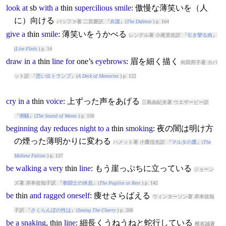
look
at
sb
with
a
thin
supercilious
smile
: 傲慢な薄笑いを（人
に）向ける
バッファ著 二宮磬訳 『
弁護
』(
The Defense
) p. 164
give
a
thin
smile
: 薄笑いをうかべる
レンデル著 小尾芙佐訳 『
引き攣る肉
』
(
Live Flesh
) p. 14
draw
in
a
thin
line
for
one’s
eyebrows
: 眉を細く描く
向田邦子著 カバ
ット訳 『
思い出トランプ
』(
A Deck of Memories
) p. 122
cry
in
a
thin
voice
: 上ずった声をあげる
三島由紀夫著 ウエザービー訳
『
潮騒
』(
The Sound of Waves
) p. 156
beginning
day
reduces
night
to
a
thin
smoking
: 夜の闇は明け方
の煙った薄明かりに変わる
ハメット著 小鷹信光訳 『
マルタの鷹
』(
The
Maltese Falcon
) p. 137
be
walking
a
very
thin
line
: もう崖っぷちに立っている
ジョーン
ズ著 岸本佐知子訳 『
拳闘士の休息
』(
The Pugilist at Rest
) p. 142
be
thin
and
ragged
oneself
: 痩せさらばえる
ウィンターソン著 岸本佐知
子訳 『
さくらんぼの性は
』(
Sexing The Cherry
) p. 206
be
a
snaking
,
thin
line
: 細長くうねうねと蛇行している
椎名誠著