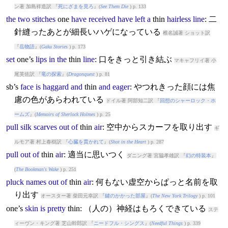
ン著 加島祥造訳 『
死にざまを見ろ
』(
See Them Die
) p. 133
the
two
stitches
one
have
received
have
left
a
thin
hairless
line
: 二
針縫ったあとが細長いハゲになっている
椎名誠著 ショット訳
『
岳物語
』(
Gaku Stories
) p. 173
set
one’s
lips
in
the
thin
line
: 口をきっと引き結ぶ
マキャフリイ著 小
尾芙佐訳 『
竜の探索
』(
Dragonquest
) p. 81
sb’s
face
is
haggard
and
thin
and
eager
: やつれきった顔には焦
慮の色があらわれている
ドイル著 阿部知二訳 『
回想のシャーロック・ホ
ームズ
』(
Memoirs of Sherlock Holmes
) p. 25
pull
silk
scarves
out
of
thin
air
: 空中からスカーフを取り出す
ギ
ルモア著 村上春樹訳 『
心臓を貫かれて
』(
Shot in the Heart
) p. 287
pull
out
of
thin
air
: 適当に思いつく
ダニング著 宮脇孝雄訳 『
幻の特装本
』
(
The Bookman's Wake
) p. 251
pluck
names
out
of
thin
air
: 何もない虚空からぱっと名前を取
り出す
オースター著 柴田元幸訳 『
鍵のかかった部屋
』(
The New York Trilogy
) p. 101
one’s
skin
is
pretty
thin
: （人の）神経はもろくできている
ステ
ィーヴン・キング著 芝山幹郎訳 『
ニードフル・シングス
』(
Needful Things
) p. 339