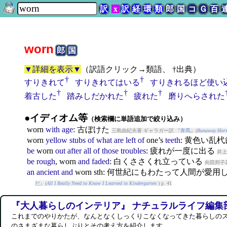
訳
x
訳
経
環
類
郎
国
コ
Ｇ
百
worn
郎
国
▼詳細を表示▼
（
訳語クリック→類語、 †出典
）
†
†
すりきれて
すりきれてはいる
すりきれるほど使い
†
†
†
着古した
踏みしだかれた
疲れた
磨りへらされた
●イディオム等
（検索欄に単語追加で絞り込み）
worn
with
age
: 古ぼけた
三島由紀夫著 ギャラガー訳 『
奔馬
』(
Runaway Hors
worn
yellow
stubs
of
what
are
left
of
one’s
teeth
: 黄色い乱
be
worn
out
after
all
of
those
troubles
: 疲れが一度に出る
井上
be
rough
,
worn
and
faded
: 白くささくれ立っている
向田邦子
an
ancient
and
worn
sth: 何世紀にもわたって人間が愛
だ
』(
All I Really Need to Know I Learned in Kindergarten
) p. 41
『大人暮らしのインテリア』 ナチュラルライフ編集
これまでのやりかたが、なんとなくしっくりこなくなってきた暮らしの
のさまざまな暮らしぶりとその考え方を紹介します