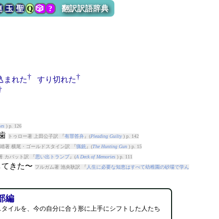
連
玉
聖
Q
🎲
?
翻訳訳語辞典
†
†
込まれた
すり切れた
†
es
) p. 126
杙歯
トゥロー著 上田公子訳 『
有罪答弁
』(
Pleading Guilty
) p. 142
靖著 横尾・ゴールドスタイン訳 『
猟銃
』(
The Hunting Gun
) p. 15
著 カバット訳 『
思い出トランプ
』(
A Deck of Memories
) p. 111
用してきた〜
フルガム著 池央耿訳 『
人生に必要な知恵はすべて幼稚園の砂場で学ん
部編
スタイルを、今の自分に合う形に上手にシフトした人たち