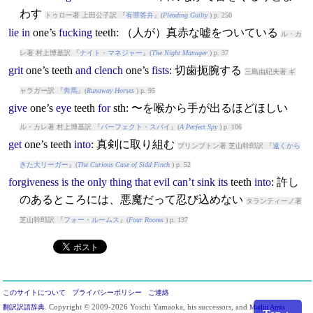
わす
トゥロー著 上田公子訳 『
有罪答弁
』(
Pleading Guilty
) p. 250
lie
in
one’s
fucking
teeth
: （人が）真赤な嘘をついている
ル・カ
レ著 村上博基訳 『
ナイト・マネジャー
』(
The Night Manager
) p. 37
grit
one’s
teeth
and
clench
one’s
fists
: 切歯扼腕する
三島由紀夫著 ギ
ャラガー訳 『
奔馬
』(
Runaway Horses
) p. 95
give
one’s
eye
teeth
for
sth: 〜を喉から手が出るほどほしい
ル・カレ著 村上博基訳 『
パーフェクト・スパイ
』(
A Perfect Spy
) p. 106
get
one’s
teeth
into
: 真剣に取り組む
プリンプトン著 芝山幹郎訳 『
遠くから
きた大リーガー
』(
The Curious Case of Sidd Finch
) p. 52
forgiveness
is
the
only
thing
that
evil
can’t
sink
its
teeth
into
: 許し
のあるところには、悪魔だって忍び込めない
タランティーノ著
芝山幹郎訳 『
フォー・ルームス
』(
Four Rooms
) p. 137
このサイトについて
プライバシーポリシー
ご連絡
翻訳訳語辞典
. Copyright © 2009-2026 Yoichi Yamaoka, his successors, and
Marlin Arms