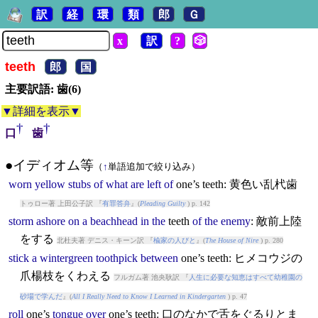
訳
経
環
類
郎
Ｇ
x
訳
?
🎲
teeth
郎
国
主要訳語: 歯(6)
▼詳細を表示▼
†
†
口
歯
●イディオム等
（
↑
単語追加で絞り込み）
worn
yellow
stubs
of
what
are
left
of
one’s
teeth
: 黄色い乱杙歯
トゥロー著 上田公子訳 『
有罪答弁
』(
Pleading Guilty
) p. 142
storm
ashore
on
a
beachhead
in
the
teeth
of
the
enemy
: 敵前上陸
をする
北杜夫著 デニス・キーン訳 『
楡家の人びと
』(
The House of Nire
) p. 280
stick
a
wintergreen
toothpick
between
one’s
teeth
: ヒメコウジの
爪楊枝をくわえる
フルガム著 池央耿訳 『
人生に必要な知恵はすべて幼稚園の
砂場で学んだ
』(
All I Really Need to Know I Learned in Kindergarten
) p. 47
roll
one’s
tongue
over
one’s
teeth
: 口のなかで舌をぐるりとま