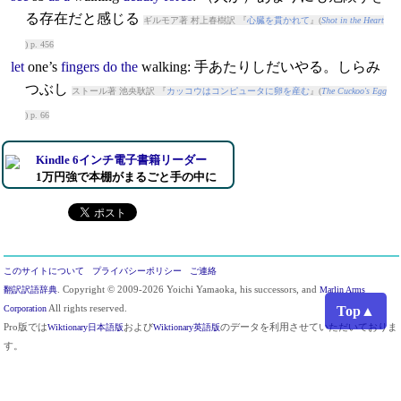
る存在だと感じる
ギルモア著 村上春樹訳 『
心臓を貫かれて
』(
Shot in the Heart
) p. 456
let
one’s
fingers
do
the
walking
: 手あたりしだいやる。しらみ
つぶし
ストール著 池央耿訳 『
カッコウはコンピュータに卵を産む
』(
The Cuckoo's Egg
) p. 66
Kindle 6インチ電子書籍リーダー
1万円強で本棚がまるごと手の中に
このサイトについて
プライバシーポリシー
ご連絡
翻訳訳語辞典
. Copyright © 2009-2026 Yoichi Yamaoka, his successors, and
Marlin Arms
Top▲
Corporation
All rights reserved.
Pro版では
Wiktionary日本語版
および
Wiktionary英語版
のデータを利用させていただいておりま
す。