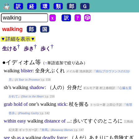
訳
経
環
類
郎
Ｇ
x
訳
?
🎲
walking
郎
国
▼詳細を表示▼
†
†
†
生ける
歩き
歩く
●イディオム等
（
↑
単語追加で絞り込み）
walking
blister
: 全身火ぶくれ
メイル著 池央耿訳 『
南仏プロヴァンスの12か
月
』(
A Year in Provence
) p. 158
sb’s
walking
shadow
: （人の）分身だ
ギルモア著 村上春樹訳 『
心臓を貫
かれて
』(
Shot in the Heart
) p. 216
grab
hold
of
one’s
walking
stick
: 杖を握る
トゥロー著 上田公子訳 『
有罪
答弁
』(
Pleading Guilty
) p. 142
within
easy
walking
distance
of
...: 歩いてすぐのところに
三島由
紀夫著 ギャラガー訳 『
奔馬
』(
Runaway Horses
) p. 147
see
sb
as
a
walking
deadly
force
: （人が）あまりにも危険すぎ