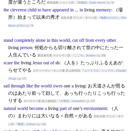
度が違うところだ
椎名誠著 ショット訳 『
岳物語
』(
Gaku Stories
) p. 61
the
cleverest
child
to
have
appeared
in
...
in
living
memory
: （場
所）始まって以来の秀才
北杜夫著 デニス・キーン訳 『
楡家の人びと
』(
The
House of Nire
) p. 76
stand
completely
alone
in
this
world
,
cut
off
from
every
other
living
person
: 何処からも切り離されて世の中にたった一
人住んでいる
夏目漱石著 マクレラン訳 『
こころ
』(
Kokoro
) p. 268
scare
the
living
Jesus
out
of
sb: （人を）たっぷりふるえあが
らせてやる
スティーヴン・キング著 芝山幹郎訳 『
ニードフル・シングス
』(
Needful
Things
) p. 172
sail
through
like
the
world
owes
one
a
living
: お天道さんが照る
のはあたり前って顔して、あっち行ったりこっち行った
りする
カーヴァー著 村上春樹訳 『
大聖堂
』(
Cathedral
) p. 370
natural
world
become
a
living
part
of
one’s
environment
: （人
の）まわりには大いなる＜自然＞がある
北杜夫著 デニス・キー
ン訳 『
幽霊
』(
Ghosts
) p. 160