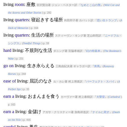
living
room
: 座敷
宮沢賢治著 ジョン・ベスター訳 『
なめとこ山の熊
』(
Wild Cat and
the Acorns and Other Stories
) p. 292
living
quarters
: 寝起きする場所
向田邦子著 カバット訳 『
思い出トランプ
』(
A
Deck of Memories
) p. 164
living
quarters
: 生活の場所
スティーヴン・キング著 芝山幹郎訳 『
ニードフル・
シングス
』(
Needful Things
) p. 59
hard
living
: 不規則な生活
ダニング著 宮脇孝雄訳 『
幻の特装本
』(
The Bookman's
Wake
) p. 251
go
on
living
: 生き永らえる
三島由紀夫著 ギャラガー訳 『
奔馬
』(
Runaway
Horses
) p. 244
ease
of
living
: 屈託のなさ
ル・カレ著 村上博基訳 『
パーフェクト・スパイ
』(
A
Perfect Spy
) p. 33
earn
a
living
: おまんまを食う
カーヴァー著 村上春樹訳 『
大聖堂
』(
Cathedral
)
p. 163
earn
a
living
: 金儲け
アガサ・クリスティー著 加島祥造訳 『
ナイルに死す
』(
Death
on the Nile
) p. 416
careful
living
: 養生