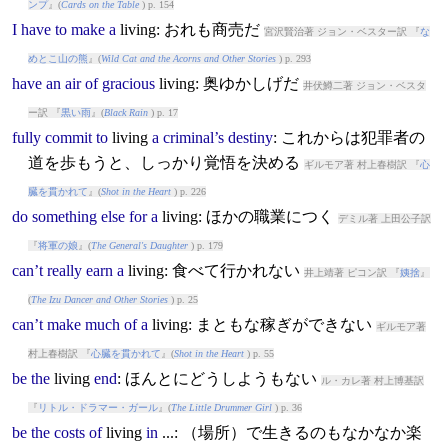
ンプ
』(
Cards on the Table
) p. 154
I
have
to
make
a
living
: おれも商売だ
宮沢賢治著 ジョン・ベスター訳 『
な
めとこ山の熊
』(
Wild Cat and the Acorns and Other Stories
) p. 293
have
an
air
of
gracious
living
: 奥ゆかしげだ
井伏鱒二著 ジョン・ベスタ
ー訳 『
黒い雨
』(
Black Rain
) p. 17
fully
commit
to
living
a
criminal’s
destiny
: これからは犯罪者の
道を歩もうと、しっかり覚悟を決める
ギルモア著 村上春樹訳 『
心
臓を貫かれて
』(
Shot in the Heart
) p. 226
do
something
else
for
a
living
: ほかの職業につく
デミル著 上田公子訳
『
将軍の娘
』(
The General's Daughter
) p. 179
can’t
really
earn
a
living
: 食べて行かれない
井上靖著 ピコン訳 『
姨捨
』
(
The Izu Dancer and Other Stories
) p. 25
can’t
make
much
of
a
living
: まともな稼ぎができない
ギルモア著
村上春樹訳 『
心臓を貫かれて
』(
Shot in the Heart
) p. 55
be
the
living
end
: ほんとにどうしようもない
ル・カレ著 村上博基訳
『
リトル・ドラマー・ガール
』(
The Little Drummer Girl
) p. 36
be
the
costs
of
living
in
...: （場所）で生きるのもなかなか楽