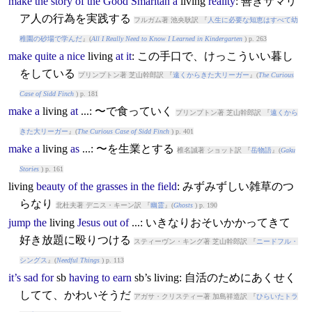
make
the
story
of
the
Good
Smaritan
a
living
reality
: 善きサマリ
ア人の行為を実践する
フルガム著 池央耿訳 『
人生に必要な知恵はすべて幼
稚園の砂場で学んだ
』(
All I Really Need to Know I Learned in Kindergarten
) p. 263
make
quite
a
nice
living
at
it
: この手口で、けっこういい暮し
をしている
プリンプトン著 芝山幹郎訳 『
遠くからきた大リーガー
』(
The Curious
Case of Sidd Finch
) p. 181
make
a
living
at
...: 〜で食っていく
プリンプトン著 芝山幹郎訳 『
遠くから
きた大リーガー
』(
The Curious Case of Sidd Finch
) p. 401
make
a
living
as
...: 〜を生業とする
椎名誠著 ショット訳 『
岳物語
』(
Gaku
Stories
) p. 161
living
beauty
of
the
grasses
in
the
field
: みずみずしい雑草のつ
らなり
北杜夫著 デニス・キーン訳 『
幽霊
』(
Ghosts
) p. 190
jump
the
living
Jesus
out
of
...: いきなりおそいかかってきて
好き放題に殴りつける
スティーヴン・キング著 芝山幹郎訳 『
ニードフル・
シングス
』(
Needful Things
) p. 113
it’s
sad
for
sb
having
to
earn
sb’s
living
: 自活のためにあくせく
してて、かわいそうだ
アガサ・クリスティー著 加島祥造訳 『
ひらいたトラ