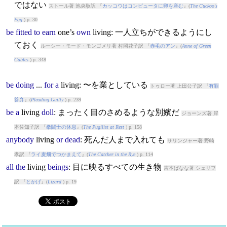
ではない
ストール著 池央耿訳 『
カッコウはコンピュータに卵を産む
』(
The Cuckoo's
Egg
) p. 30
be
fitted
to
earn
one’s
own
living
: 一人立ちができるようにし
ておく
ルーシー・モード・モンゴメリ著 村岡花子訳 『
赤毛のアン
』(
Anne of Green
Gables
) p. 348
be
doing
...
for
a
living
: 〜を業としている
トゥロー著 上田公子訳 『
有罪
答弁
』(
Pleading Guilty
) p. 239
be
a
living
doll
: まったく目のさめるような別嬪だ
ジョーンズ著 岸
本佐知子訳 『
拳闘士の休息
』(
The Pugilist at Rest
) p. 158
anybody
living
or
dead
: 死んだ人まで入れても
サリンジャー著 野崎
孝訳 『
ライ麦畑でつかまえて
』(
The Catcher in the Rye
) p. 114
all
the
living
beings
: 目に映るすべての生き物
吉本ばなな著 シェリフ
訳 『
とかげ
』(
Lizard
) p. 19