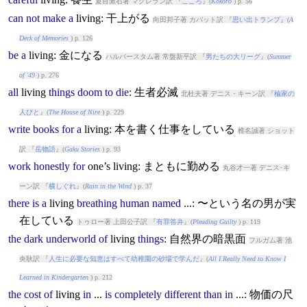
夏目漱石著 マクレラン訳 『
こころ
』(
Kokoro
) p. 56
can
not
make
a
living
: 干上がる
向田邦子著 カバット訳 『
思い出トランプ
』(
A
Deck of Memories
) p. 126
be
a
living
: 金になる
ハルバースタム著 常盤新平訳 『
男たちの大リーグ
』(
Summer
of '49
) p. 276
all
living
things
doom
to
die
: 生者必滅
北杜夫著 デニス・キーン訳 『
楡家の
人びと
』(
The House of Nire
) p. 229
write
books
for
a
living
: 本を書く仕事をしている
椎名誠著 ショット
訳 『
岳物語
』(
Gaku Stories
) p. 93
work
honestly
for
one’s
living
: まともに勤める
丸谷才一著 デニス･キ
ーン訳 『
横しぐれ
』(
Rain in the Wind
) p. 37
there
is
a
living
breathing
human
named
...: 〜という名の男が実
在している
トゥロー著 上田公子訳 『
有罪答弁
』(
Pleading Guilty
) p. 119
the
dark
underworld
of
living
things
: 自然界の暗黒面
フルガム著 池
央耿訳 『
人生に必要な知恵はすべて幼稚園の砂場で学んだ
』(
All I Really Need to Know I
Learned in Kindergarten
) p. 212
the
cost
of
living
in
...
is
completely
different
than
in
...: 物価の尺