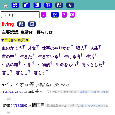
訳
経
環
類
郎
Ｇ
x
訳
?
🎲
living
郎
国
主要訳語: 生活(4) 暮らし(3)
▼詳細を表示▼
†
†
†
†
†
血のかよう
才覚
仕事のやりかた
収入
人生
†
†
†
†
†
世の中
生きた
生きている
生ける者
生活
†
†
†
†
†
生活の糧
生計
生物的
生命をもつ
青々とした
†
†
†
暮し
暮らし
暮らす
●イディオム等
（
↑
単語追加で絞り込み）
standards
of
living
: 暮らし方
サロー著 土屋尚彦訳 『
大接戦
』(
Head to Head
) p.
324
living
treasure
: 人間国宝
川端康成著 ホールマン訳 『
古都
』(
The Old Capital
) p.
46