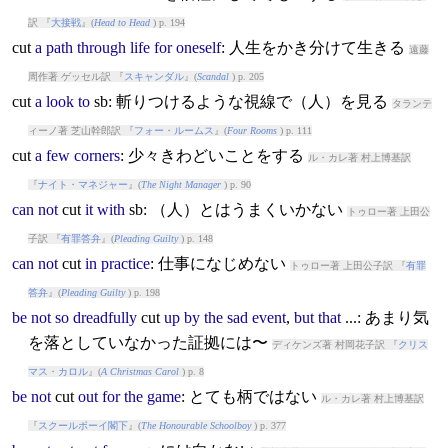
訳 『
大接戦
』(
Head to Head
) p. 194
cut
a
path
through
life
for
oneself
: 人生をかき分けて生きる
遠藤
周作著 ゲッセル訳 『
スキャンダル
』(
Scandal
) p. 205
cut
a
look
to
sb: 斬りつけるような視線で（人）を見る
タランテ
ィーノ著 芝山幹郎訳 『
フォー・ルームス
』(
Four Rooms
) p. 111
cut
a
few
corners
: 少々きわどいことをする
ル・カレ著 村上博基訳
『
ナイト・マネジャー
』(
The Night Manager
) p. 90
can
not
cut
it
with
sb: （人）とはうまくいかない
トゥロー著 上田公
子訳 『
有罪答弁
』(
Pleading Guilty
) p. 148
can
not
cut
in
practice
: 仕事になじめない
トゥロー著 上田公子訳 『
有罪
答弁
』(
Pleading Guilty
) p. 198
be
not
so
dreadfully
cut
up
by
the
sad
event
,
but
that
...: あまり気
を落としていなかった証拠には〜
ディケンズ著 村岡花子訳 『
クリス
マス・カロル
』(
A Christmas Carol
) p. 8
be
not
cut
out
for
the
game
: とても柄ではない
ル・カレ著 村上博基訳
『
スクールボーイ閣下
』(
The Honourable Schoolboy
) p. 377