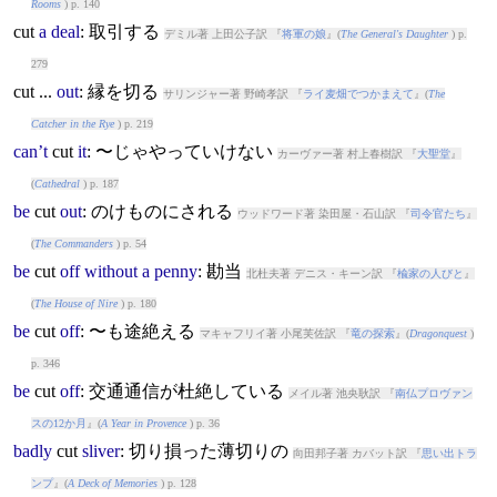
Rooms
) p. 140
cut
a
deal
: 取引する
デミル著 上田公子訳 『
将軍の娘
』(
The General's Daughter
) p.
279
cut
...
out
: 縁を切る
サリンジャー著 野崎孝訳 『
ライ麦畑でつかまえて
』(
The
Catcher in the Rye
) p. 219
can’t
cut
it
: 〜じゃやっていけない
カーヴァー著 村上春樹訳 『
大聖堂
』
(
Cathedral
) p. 187
be
cut
out
: のけものにされる
ウッドワード著 染田屋・石山訳 『
司令官たち
』
(
The Commanders
) p. 54
be
cut
off
without
a
penny
: 勘当
北杜夫著 デニス・キーン訳 『
楡家の人びと
』
(
The House of Nire
) p. 180
be
cut
off
: 〜も途絶える
マキャフリイ著 小尾芙佐訳 『
竜の探索
』(
Dragonquest
)
p. 346
be
cut
off
: 交通通信が杜絶している
メイル著 池央耿訳 『
南仏プロヴァン
スの12か月
』(
A Year in Provence
) p. 36
badly
cut
sliver
: 切り損った薄切りの
向田邦子著 カバット訳 『
思い出トラ
ンプ
』(
A Deck of Memories
) p. 128