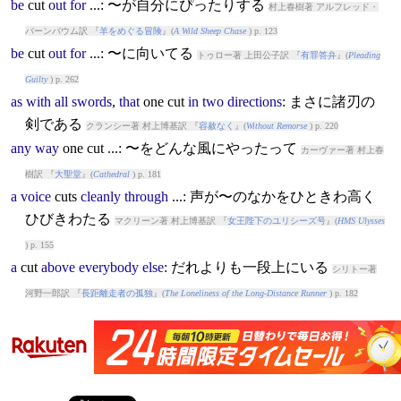
be
cut
out
for
...: 〜が自分にぴったりする
村上春樹著 アルフレッド・
バーンバウム訳 『
羊をめぐる冒険
』(
A Wild Sheep Chase
) p. 123
be
cut
out
for
...: 〜に向いてる
トゥロー著 上田公子訳 『
有罪答弁
』(
Pleading
Guilty
) p. 262
as
with
all
swords
,
that
one
cut
in
two
directions
: まさに諸刃の
剣である
クランシー著 村上博基訳 『
容赦なく
』(
Without Remorse
) p. 220
any
way
one
cut
...: 〜をどんな風にやったって
カーヴァー著 村上春
樹訳 『
大聖堂
』(
Cathedral
) p. 181
a
voice
cut
s
cleanly
through
...: 声が〜のなかをひときわ高く
ひびきわたる
マクリーン著 村上博基訳 『
女王陛下のユリシーズ号
』(
HMS Ulysses
) p. 155
a
cut
above
everybody
else
: だれよりも一段上にいる
シリトー著
河野一郎訳 『
長距離走者の孤独
』(
The Loneliness of the Long-Distance Runner
) p. 182