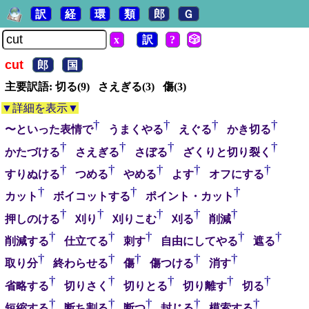
訳
経
環
類
郎
Ｇ
x
訳
?
🎲
cut
郎
国
主要訳語: 切る(9) さえぎる(3) 傷(3)
▼詳細を表示▼
†
†
†
†
〜といった表情で
うまくやる
えぐる
かき切る
†
†
†
†
かたづける
さえぎる
さぼる
ざくりと切り裂く
†
†
†
†
†
すりぬける
つめる
やめる
よす
オフにする
†
†
†
カット
ボイコットする
ポイント・カット
†
†
†
†
†
押しのける
刈り
刈りこむ
刈る
削減
†
†
†
†
†
削減する
仕立てる
刺す
自由にしてやる
遮る
†
†
†
†
†
取り分
終わらせる
傷
傷つける
消す
†
†
†
†
†
省略する
切りさく
切りとる
切り離す
切る
†
†
†
†
†
短縮する
断ち割る
断つ
封じる
模索する