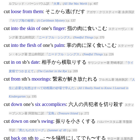
ルフレッド・バーンバウム訳 『
火車
』(
All She Was Worth
) p. 407
cut
loose
from
them
: そこから逃げだす
アガサ・クリスティー著 永井淳訳
『
カリブ海の秘密
』(
A Caribbean Mystery
) p. 137
cut
into
the
skin
of
one’s
finger
: 指の肉に食いこむ
スティーヴン・キ
ング著 芝山幹郎訳 『
ニードフル・シングス
』(
Needful Things
) p. 370
cut
into
the
flesh
of
one’s
palm
: 掌の肉に深く食いこむ
スティーヴ
ン・キング著 芝山幹郎訳 『
ニードフル・シングス
』(
Needful Things
) p. 226
cut
in
on
sb’s
date
: 相手から横取りする
サリンジャー著 野崎孝訳 『
ライ
麦畑でつかまえて
』(
The Catcher in the Rye
) p. 209
cut
from
sth’s
moorings
: 繋索が解き放たれる
フルガム著 池央耿訳 『
人
生に必要な知恵はすべて幼稚園の砂場で学んだ
』(
All I Really Need to Know I Learned in
Kindergarten
) p. 195
cut
down
one’s
six
accomplices
: 六人の共犯者を切り殺す
スティ
ーブンスン著 阿部知二訳 『
宝島
』(
Treasure Island
) p. 272
cut
down
on
one’s
swing
: 振りを小さくする
ハルバースタム著 常盤新
平訳 『
男たちの大リーグ
』(
Summer of '49
) p. 103
cut
back
on
sth
to
...: 〜を犠牲にしてでも〜する
サロー著 土屋尚彦