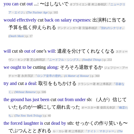
you
can
cut
out
...: 〜はしないで
オブライエン著 村上春樹訳 『
ニュークリ
ア・エイジ
』(
The Nuclear Age
) p. 165
would
effectively
cut
back
on
salary
expenses
: 出演料に当てる
予算を低く抑えられる
デンティンガー著 宮脇孝雄訳 『
別れのシナリオ
』
(
Death Mask
) p. 17
will
cut
sb
out
of
one’s
will
: 遺産を分けてくれなくなる
スティー
ヴン・キング著 芝山幹郎訳 『
ニードフル・シングス
』(
Needful Things
) p. 253
we
ought
to
be
cut
ting
along
: そろそろ退散するか
ジェフリー・アー
チャー著 永井淳訳 『
ロシア皇帝の密約
』(
A Matter of Honour
) p. 360
try
and
cut
a
deal
: 取引をもちかける
クランシー著 村上博基訳 『
容赦な
く
』(
Without Remorse
) p. 506
the
ground
has
just
been
cut
out
from
under
sb: （人が）信じて
いたものが一瞬にして崩れ去った
オースター著 柴田元幸訳 『
幽霊た
ち
』(
The New York Trilogy
) p. 40
the
forced
laughter
is
cut
dead
by
sth: せっかくの作り笑いも〜
でぷつんととぎれる
ル・カレ著 村上博基訳 『
ナイト・マネジャー
』(
The