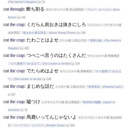
(
The General's Daughter
) p. 11
cut
through
: 断ち割る
タランティーノ著 芝山幹郎訳 『
フォー・ルームス
』(
Four
Rooms
) p. 141
cut
the
crap
: くだらん前おきは抜きにしろ
ジェフリー・アーチャー著
永井淳訳 『
盗まれた独立宣言
』(
Honor Among Thieves
) p. 189
cut
the
crap
: たわごとはよせ
デミル著 上田公子訳 『
将軍の娘
』(
The General's
Daughter
) p. 429
cut
the
crap
: つべこべ言うのはたくさんだ
サリンジャー著 野崎孝訳
『
ライ麦畑でつかまえて
』(
The Catcher in the Rye
) p. 159
cut
the
crap
: でたらめはよせ
サリンジャー著 野崎孝訳 『
ライ麦畑でつかまえ
て
』(
The Catcher in the Rye
) p. 148
cut
the
crap
: まじめな話だ
トゥロー著 上田公子訳 『
有罪答弁
』(
Pleading Guilty
)
p. 167
cut
the
crap
: 嘘つけ
イグネイシアス著 村上博基訳 『
無邪気の報酬
』(
Agents of
Innocence
) p. 31
cut
the
crap
: 馬鹿いってんじゃないよ
スティーヴン・キング著 芝山幹郎
訳 『
ニードフル・シングス
』(
Needful Things
) p. 360