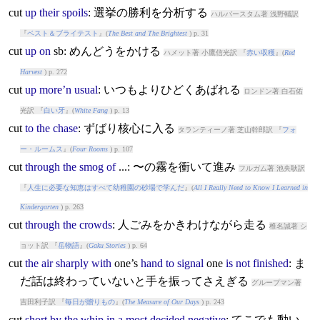
cut
up
their
spoils
: 選挙の勝利を分析する
ハルバースタム著 浅野輔訳
『
ベスト＆ブライテスト
』(
The Best and The Brightest
) p. 31
cut
up
on
sb: めんどうをかける
ハメット著 小鷹信光訳 『
赤い収穫
』(
Red
Harvest
) p. 272
cut
up
more’n
usual
: いつもよりひどくあばれる
ロンドン著 白石佑
光訳 『
白い牙
』(
White Fang
) p. 13
cut
to
the
chase
: ずばり核心に入る
タランティーノ著 芝山幹郎訳 『
フォ
ー・ルームス
』(
Four Rooms
) p. 107
cut
through
the
smog
of
...: 〜の霧を衝いて進み
フルガム著 池央耿訳
『
人生に必要な知恵はすべて幼稚園の砂場で学んだ
』(
All I Really Need to Know I Learned in
Kindergarten
) p. 263
cut
through
the
crowds
: 人ごみをかきわけながら走る
椎名誠著 シ
ョット訳 『
岳物語
』(
Gaku Stories
) p. 64
cut
the
air
sharply
with
one’s
hand
to
signal
one
is
not
finished
: ま
だ話は終わっていないと手を振ってさえぎる
グループマン著
吉田利子訳 『
毎日が贈りもの
』(
The Measure of Our Days
) p. 243
cut
short
by
the
whip
in
a
most
decided
negative
: てこでも動い