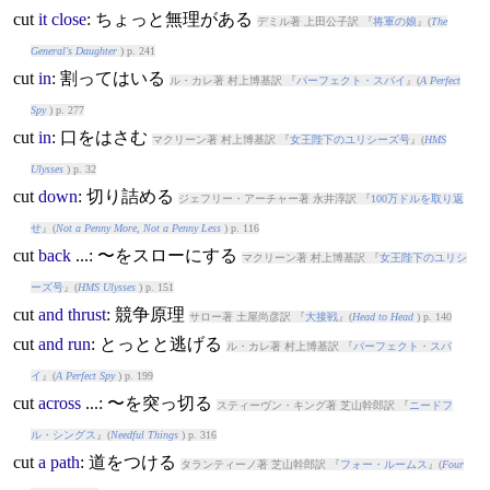
cut
it
close
: ちょっと無理がある
デミル著 上田公子訳 『
将軍の娘
』(
The
General's Daughter
) p. 241
cut
in
: 割ってはいる
ル・カレ著 村上博基訳 『
パーフェクト・スパイ
』(
A Perfect
Spy
) p. 277
cut
in
: 口をはさむ
マクリーン著 村上博基訳 『
女王陛下のユリシーズ号
』(
HMS
Ulysses
) p. 32
cut
down
: 切り詰める
ジェフリー・アーチャー著 永井淳訳 『
100万ドルを取り返
せ
』(
Not a Penny More, Not a Penny Less
) p. 116
cut
back
...: 〜をスローにする
マクリーン著 村上博基訳 『
女王陛下のユリシ
ーズ号
』(
HMS Ulysses
) p. 151
cut
and
thrust
: 競争原理
サロー著 土屋尚彦訳 『
大接戦
』(
Head to Head
) p. 140
cut
and
run
: とっとと逃げる
ル・カレ著 村上博基訳 『
パーフェクト・スパ
イ
』(
A Perfect Spy
) p. 199
cut
across
...: 〜を突っ切る
スティーヴン・キング著 芝山幹郎訳 『
ニードフ
ル・シングス
』(
Needful Things
) p. 316
cut
a
path
: 道をつける
タランティーノ著 芝山幹郎訳 『
フォー・ルームス
』(
Four