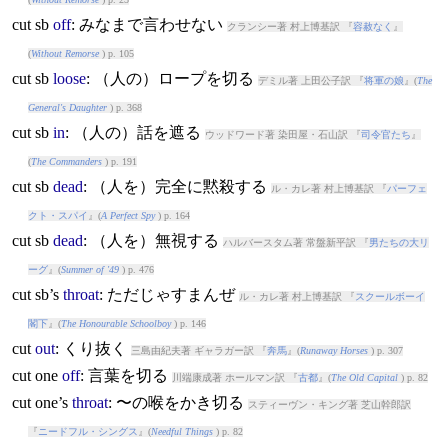
cut
sb
off
: みなまで言わせない
クランシー著 村上博基訳 『
容赦なく
』
(
Without Remorse
) p. 105
cut
sb
loose
: （人の）ロープを切る
デミル著 上田公子訳 『
将軍の娘
』(
The
General's Daughter
) p. 368
cut
sb
in
: （人の）話を遮る
ウッドワード著 染田屋・石山訳 『
司令官たち
』
(
The Commanders
) p. 191
cut
sb
dead
: （人を）完全に黙殺する
ル・カレ著 村上博基訳 『
パーフェ
クト・スパイ
』(
A Perfect Spy
) p. 164
cut
sb
dead
: （人を）無視する
ハルバースタム著 常盤新平訳 『
男たちの大リ
ーグ
』(
Summer of '49
) p. 476
cut
sb’s
throat
: ただじゃすまんぜ
ル・カレ著 村上博基訳 『
スクールボーイ
閣下
』(
The Honourable Schoolboy
) p. 146
cut
out
: くり抜く
三島由紀夫著 ギャラガー訳 『
奔馬
』(
Runaway Horses
) p. 307
cut
one
off
: 言葉を切る
川端康成著 ホールマン訳 『
古都
』(
The Old Capital
) p. 82
cut
one’s
throat
: 〜の喉をかき切る
スティーヴン・キング著 芝山幹郎訳
『
ニードフル・シングス
』(
Needful Things
) p. 82