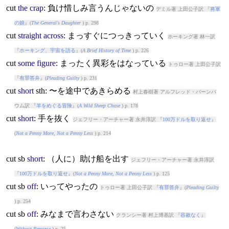
cut
the
crap
: 負け惜しみ言うんじゃないの
デミル著 上田公子訳 『
将軍
の娘
』(
The General's Daughter
) p. 298
cut
straight
across
: まっすぐにつっきっていく
ホーキング著 林一訳
『
ホーキング、宇宙を語る
』(
A Brief History of Time
) p. 226
cut
some
figure
: まったく異彩をはなっている
トゥロー著 上田公子訳
『
有罪答弁
』(
Pleading Guilty
) p. 231
cut
short
sth: 〜を途中であきらめる
村上春樹著 アルフレッド・バーンバ
ウム訳 『
羊をめぐる冒険
』(
A Wild Sheep Chase
) p. 178
cut
short
: 手を抜く
ジェフリー・アーチャー著 永井淳訳 『
100万ドルを取り返せ
』
(
Not a Penny More, Not a Penny Less
) p. 214
cut
sb
short
: （人に）助け船を出す
ジェフリー・アーチャー著 永井淳訳
『
100万ドルを取り返せ
』(
Not a Penny More, Not a Penny Less
) p. 125
cut
sb
off
: いってやったの
トゥロー著 上田公子訳 『
有罪答弁
』(
Pleading Guilty
) p. 254
cut
sb
off
: みなまで言わさない
クランシー著 村上博基訳 『
容赦なく
』
(
Without Remorse
) p. 25