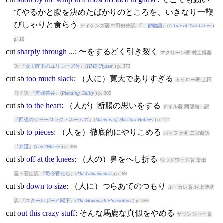
てやるかと腹を決めたばかりのところを、いきなり一鞭
ぴしゃりと食らう
ディケンズ著 中野好夫訳 『
二都物語
』(
A Tale of Two Cities
)
p. 16
cut
sharply
through
...: 〜をするどく引き裂く
マクリーン著 村上博基
訳 『
女王陛下のユリシーズ号
』(
HMS Ulysses
) p. 373
cut
sb
too
much
slack
: （人に）寛大でありすぎる
トゥロー著 上田
公子訳 『
有罪答弁
』(
Pleading Guilty
) p. 305
cut
sb
to
the
heart
: （人が）断腸の思いをする
ドイル著 阿部知二訳
『
回想のシャーロック・ホームズ
』(
Memoirs of Sherlock Holmes
) p. 121
cut
sb
to
pieces
: （人を）徹底的にやりこめる
バッファ著 二宮磬訳
『
弁護
』(
The Defense
) p. 395
cut
sb
off
at
the
knees
: （人の）鼻をへし折る
ウッドワード著 染田
屋・石山訳 『
司令官たち
』(
The Commanders
) p. 69
cut
sb
down
to
size
: （人に）つらあてのつもり
ル・カレ著 村上博基
訳 『
スクールボーイ閣下
』(
The Honourable Schoolboy
) p. 355
cut
out
this
crazy
stuff
: そんな馬鹿な真似をやめる
サリンジャー著