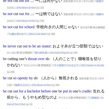
be
not
cut
out
for
...: 〜には向かない
北杜夫著 デニス・キーン訳 『
楡家の
人びと
』(
The House of Nire
) p. 212
be
not
cut
our
for
...: 〜は柄ではない
北杜夫著 デニス・キーン訳 『
楡家の
人びと
』(
The House of Nire
) p. 336
be
not
cut
for
school
: 学校向きの人間じゃない
ギルモア著 村上春樹訳
『
心臓を貫かれて
』(
Shot in the Heart
) p. 448
be
never
cut
out
to
be
an
orator
: およそ弁が立つ部類ではない
ル・カレ著 村上博基訳 『
影の巡礼者
』(
The Secret Pilgrim
) p. 150
be
cut
ting one’s
throat
over
sb: （人のことで）咽喉笛を切り
かねない
サリンジャー著 野崎孝訳 『
ライ麦畑でつかまえて
』(
The Catcher in the Rye
) p. 166
be
cut
so
openly
by
sb: （人から）無視される
北杜夫著 デニス・キー
ン訳 『
楡家の人びと
』(
The House of Nire
) p. 343
be
cut
out
for
a
bachelor
before
one
be
put
in
one’s
cradle
: 生れる
前から、もうやもめ型なのよ
ディケンズ著 中野好夫訳 『
二都物語
』(
A
Tale of Two Cities
) p. 19