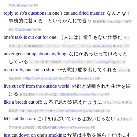
Night Manager
) p. 234
reply
to
sb’s
questions
in
one’s
cut
and
dried
manner
: なんとなく
事務的に答える、というかんじで言う
椎名誠著 ショット訳 『
岳物
語
』(
Gaku Stories
) p. 49
one’s
task
is
cut
out
for
one: （人には）造作もない仕事だ
ホフ
スタッター著 柳瀬尚紀訳 『
ゲーデル、エッシャー、バッハ
』(
Gödel, Escher, Bach
) p. 191
never
gets
cut
up
about
anything
: なにがあったってけろりと
している
ル・カレ著 村上博基訳 『
パーフェクト・スパイ
』(
A Perfect Spy
) p. 74
mercifully
, one
cut
sb
short
: 〜が助け船を出してくれる
メイル著
池央耿訳 『
南仏プロヴァンスの12か月
』(
A Year in Provence
) p. 286
live
cut
off
from
the
outside
world
: 外部と隔離された生活を続
ける
安部公房著 ソーンダーズ訳 『
第四間氷期
』(
Inter Ice Age 4
) p. 135
like
a
breath
cut
off
: まるで息が途絶えたように
プリンプトン著 芝山
幹郎訳 『
遠くからきた大リーガー
』(
The Curious Case of Sidd Finch
) p. 349
let’s
cut
the
crap
: こけをほざいているばあいじゃない
イグネイシ
アス著 村上博基訳 『
無邪気の報酬
』(
Agents of Innocence
) p. 302
just
cut
down
on
one’s
smoking
: 煙草は本数を減らすだけにす