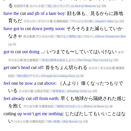
る
向田邦子著 カバット訳 『
思い出トランプ
』(
A Deck of Memories
) p. 156
have
the
cut
and
jib
of
a
lane
boy
: 顔も体も、見るからに路地
育ちだ
フランク・マコート著 土屋政雄訳 『
アンジェラの灰
』(
Angela's Ashes
) p. 524
have
got
to
cut
down
pretty
soon
: そろそろまた減らしていか
なきゃ
村上龍著 アンドルー訳 『
限りなく透明に近いブルー
』(
Almost Transparent Blue
) p. 55
got
to
cut
out
doing
...: いつまでも〜していてはいけない
オブ
ライエン著 村上春樹訳 『
本当の戦争の話をしよう
』(
The Things They Carried
) p. 202
get
one’s
head
cut
off
: 首をちょん切られる
ルイス・キャロル著 柳瀬尚
紀訳 『
鏡の国のアリス
』(
Through the Looking-Glass
) p. 88
feel
one
be
now
a
cut
above
: （人より）偉くなったつもりで
いる
トゥロー著 上田公子訳 『
有罪答弁
』(
Pleading Guilty
) p. 102
feel
already
cut
off
from
earth
: 早くも地球から隔絶された感じ
を抱く
アシモフ著 小尾芙佐訳 『
夜明けのロボット
』(
Robots of Dawn
) p. 46
cut
ting
up
won’t
get
me
nothing
: じたばたしてもいいことはな
い
ハメット著 小鷹信光訳 『
赤い収穫
』(
Red Harvest
) p. 145