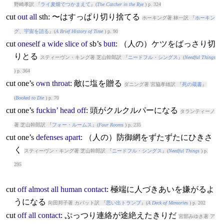
野崎孝訳 『
ライ麦畑でつかまえて
』(
The Catcher in the Rye
) p. 324
cut
out
all
sth: 〜はすっぱり切り捨てる
ホーキング著 林一訳 『
ホーキン
グ、宇宙を語る
』(
A Brief History of Time
) p. 90
cut
oneself
a
wide
slice
of
sb’s
butt
: （人の）ケツをばっさり切
りとる
スティーヴン・キング著 芝山幹郎訳 『
ニードフル・シングス
』(
Needful Things
) p. 364
cut
one’s
own
throat
: 敵に塩を贈る
ダニング著 宮脇孝雄訳 『
死の蔵書
』
(
Booked to Die
) p. 70
cut
one’s
fuckin’
head
off
: 頭がクルクルパーになる
タランティーノ
著 芝山幹郎訳 『
フォー・ルームス
』(
Four Rooms
) p. 235
cut
one’s
defenses
apart
: （人の）防御網をずたずたにひきさ
く
スティーヴン・キング著 芝山幹郎訳 『
ニードフル・シングス
』(
Needful Things
) p.
295
cut
off
almost
all
human
contact
: 極端に人づきあいを嫌がるよ
うになる
向田邦子著 カバット訳 『
思い出トランプ
』(
A Deck of Memories
) p. 202
cut
off
all
contact
: ぷっつり連絡が途絶えたきりだ
宮部みゆき著 ア