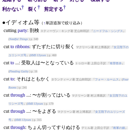
†
†
†
利かない
裂く
剪定する
●イディオム等
（
↑
単語追加で絞り込み）
cut
ting
party
: 剖検
スティーヴン・キング著 芝山幹郎訳 『
ニードフル・シングス
』
(
Needful Things
) p. 349
cut
to
ribbons
: ずたずたに切り裂く
マクリーン著 村上博基訳 『
女王陛下の
ユリシーズ号
』(
HMS Ulysses
) p. 460
cut
to
...: 受取人は〜となっている
トゥロー著 上田公子訳 『
有罪答弁
』
(
Pleading Guilty
) p. 16
cut
to
: それはともかく
タランティーノ著 芝山幹郎訳 『
フォー・ルームス
』(
Four
Rooms
) p. 241
cut
through
...: 〜が割ってはいる
マクリーン著 村上博基訳 『
女王陛下のユ
リシーズ号
』(
HMS Ulysses
) p. 179
cut
through
...: 〜をよぎる
マクリーン著 村上博基訳 『
女王陛下のユリシーズ
号
』(
HMS Ulysses
) p. 315
cut
through
: ちょん切ってすりぬける
デミル著 上田公子訳 『
将軍の娘
』