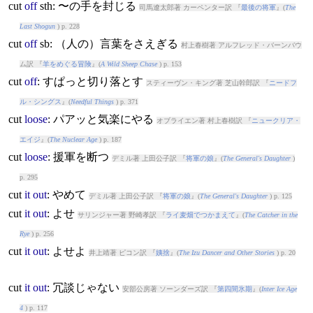
cut
off
sth: 〜の手を封じる
司馬遼太郎著 カーペンター訳 『
最後の将軍
』(
The
Last Shogun
) p. 228
cut
off
sb: （人の）言葉をさえぎる
村上春樹著 アルフレッド・バーンバウ
ム訳 『
羊をめぐる冒険
』(
A Wild Sheep Chase
) p. 153
cut
off
: すぱっと切り落とす
スティーヴン・キング著 芝山幹郎訳 『
ニードフ
ル・シングス
』(
Needful Things
) p. 371
cut
loose
: パアッと気楽にやる
オブライエン著 村上春樹訳 『
ニュークリア・
エイジ
』(
The Nuclear Age
) p. 187
cut
loose
: 援軍を断つ
デミル著 上田公子訳 『
将軍の娘
』(
The General's Daughter
)
p. 295
cut
it
out
: やめて
デミル著 上田公子訳 『
将軍の娘
』(
The General's Daughter
) p. 125
cut
it
out
: よせ
サリンジャー著 野崎孝訳 『
ライ麦畑でつかまえて
』(
The Catcher in the
Rye
) p. 256
cut
it
out
: よせよ
井上靖著 ピコン訳 『
姨捨
』(
The Izu Dancer and Other Stories
) p. 20
cut
it
out
: 冗談じゃない
安部公房著 ソーンダーズ訳 『
第四間氷期
』(
Inter Ice Age
4
) p. 117