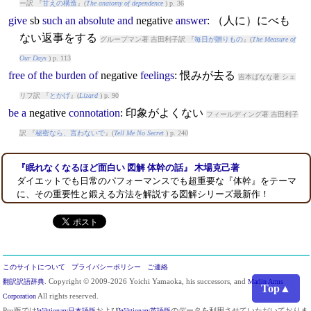
ー訳 『
甘えの構造
』(
The anatomy of dependence
) p. 36
give
sb
such
an
absolute
and
negative
answer
: （人に）にべも
ない返事をする
グループマン著 吉田利子訳 『
毎日が贈りもの
』(
The Measure of
Our Days
) p. 113
free
of
the
burden
of
negative
feelings
: 恨みが去る
吉本ばなな著 シェ
リフ訳 『
とかげ
』(
Lizard
) p. 90
be
a
negative
connotation
: 印象がよくない
フィールディング著 吉田利子
訳 『
秘密なら、言わないで
』(
Tell Me No Secret
) p. 240
『眠れなくなるほど面白い 図解 体幹の話』 木場克己著
ダイエットでも日常のパフォーマンスでも超重要な『体幹』をテーマ
に、その重要性と鍛える方法を解説する図解シリーズ最新作！
このサイトについて
プライバシーポリシー
ご連絡
翻訳訳語辞典
. Copyright © 2009-2026 Yoichi Yamaoka, his successors, and
Marlin Arms
Top▲
Corporation
All rights reserved.
Pro版では
Wiktionary日本語版
および
Wiktionary英語版
のデータを利用させていただいておりま