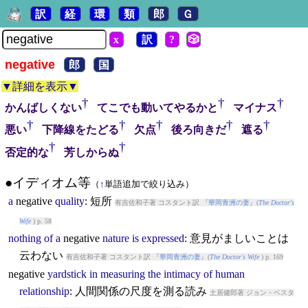
訳
経
環
類
郎
Ｇ
x
訳
?
🎲
negative
郎
国
▼詳細を表示▼
†
†
†
かんばしくない
てこでも動いてやるかと
マイナス
†
†
†
†
†
悪い
下降線をたどる
欠点
後ろ向きだ
遮る
†
†
否定的な
芳しからぬ
●イディオム等
（
↑
単語追加で絞り込み）
a
negative
quality
: 短所
有吉佐和子著 コスタント訳 『
華岡青洲の妻
』(
The Doctor's
Wife
) p. 58
nothing
of
a
negative
nature
is
expressed
: 意見がましいことは
云わない
有吉佐和子著 コスタント訳 『
華岡青洲の妻
』(
The Doctor's Wife
) p. 169
negative
yardstick
in
measuring
the
intimacy
of
human
relationship
: 人間関係の尺度を測る読み
土居健郎著 ジョン・ベスタ