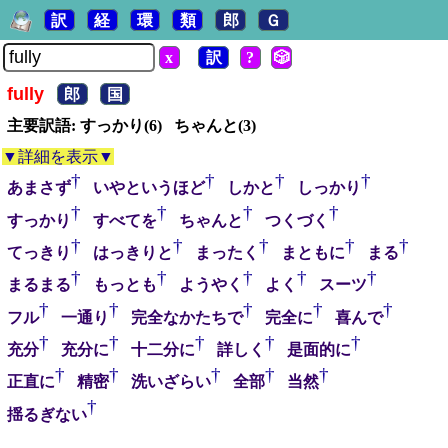
訳
経
環
類
郎
Ｇ
x
訳
?
🎲
fully
郎
国
主要訳語: すっかり(6) ちゃんと(3)
▼詳細を表示▼
†
†
†
†
あまさず
いやというほど
しかと
しっかり
†
†
†
†
すっかり
すべてを
ちゃんと
つくづく
†
†
†
†
†
てっきり
はっきりと
まったく
まともに
まる
†
†
†
†
†
まるまる
もっとも
ようやく
よく
スーツ
†
†
†
†
†
フル
一通り
完全なかたちで
完全に
喜んで
†
†
†
†
†
充分
充分に
十二分に
詳しく
是面的に
†
†
†
†
†
正直に
精密
洗いざらい
全部
当然
†
揺るぎない