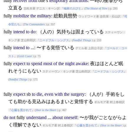
fully
recover
from
one’s
temporary
afflictions
: 一時の衝撃から
立直る
北杜夫著 デニス・キーン訳 『
楡家の人びと
』(
The House of Nire
) p. 295
fully
mobilize
the
military
: 総動員態勢
ウッドワード著 染田屋・石山訳 『
司
令官たち
』(
The Commanders
) p. 357
fully
intend
to
do
: （人の）気持ちは固まっている
スティーヴン・
キング著 芝山幹郎訳 『
ニードフル・シングス
』(
Needful Things
) p. 253
fully
intend
to
...: 〜する覚悟でいる
デミル著 上田公子訳 『
ゴールド・コー
スト
』(
Gold Coast
) p. 75
fully
expect
to
spend
most
of
the
night
awake
: 夜はほとんど眠
れそうにもない
スティーヴン・キング著 芝山幹郎訳 『
ニードフル・シングス
』
(
Needful Things
) p. 171
fully
expect
sb
to
die
,
even
with
the
surgery
: （人が）手術をし
ても助かる見込みはあるまいと覚悟する
ギルモア著 村上春樹訳
『
心臓を貫かれて
』(
Shot in the Heart
) p. 467
do
not
fully
understand
...
about
oneself
: 〜が我がごとながらよ
く理解できない
ギルモア著 村上春樹訳 『
心臓を貫かれて
』(
Shot in the Heart
) p.