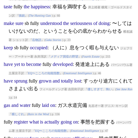
taste
fully
the
happiness
: 幸福を満喫する
井上靖著 横尾・ゴールドスタイ
ン訳 『
猟銃
』(
The Hunting Gun
) p. 66
make
sure
sb
fully
understood
the
seriousness
of
doing
: 〜しては
いけないのだ、ということを心の底からわからせる
椎名誠
著 ショット訳 『
岳物語
』(
Gaku Stories
) p. 23
keep
sb
fully
occupied
: （人に）息をつく暇も与えない
ジェフリ
ー・アーチャー著 永井淳訳 『
メディア買収の野望
』(
Fourth Estate
) p. 215
have
yet
to
become
fully
developed
: 発達途上にある
バーンバウム著
土屋京子訳 『
EQ〜こころの知能指数
』(
Emotional Intelligence
) p. 46
have
sprung
fully
grown
and
totally
lost
: すっかり途方にくれて
さまよい出る
フィールディング著 吉田利子訳 『
優しすぎて、怖い
』(
See Jane Run
) p. 14
gas
and
water
fully
laid
on
: ガス水道完備
丸谷才一著 デニス･キーン訳
『
横しぐれ
』(
Rain in the Wind
) p. 156
fully
register
what
is
actually
going
on
: 事態を把握する
バーンバウ
ム著 土屋京子訳 『
EQ〜こころの知能指数
』(
Emotional Intelligence
) p. 47