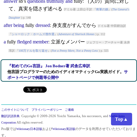
answer
sb’s
questions
truthfully
and
fully
: （人の）質問に対し
て、真実を隠さず述べる
デミル著 上田公子訳 『
将軍の娘
』(
The General's
Daughter
) p. 148
after
being
fully
dressed
: 身支度がすんでから
ドイル著 中田耕治訳
『
シャーロック・ホームズ傑作選
』(
Adventure of Sherlock Homes
) p. 112
a
fully
fledged
member
: 立派なメンバー
ジェフリー・アーチャー著 永井
淳訳 『
100万ドルを取り返せ
』(
Not a Penny More, Not a Penny Less
) p. 325
『初めてのGo言語』 Jon Bodner著 武舎広幸訳
他言語プログラマーのためのイディオマティックGo実践ガイド
。
サ
ポートページで例題等公開中
このサイトについて
プライバシーポリシー
ご連絡
翻訳訳語辞典
. Copyright © 2009-2026 Yoichi Yamaoka, his successors, and
Marlin Arms
Top▲
Corporation
All rights reserved.
Pro版では
Wiktionary日本語版
および
Wiktionary英語版
のデータを利用させていただいておりま
す。