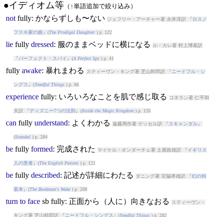
●イディオム等
（
↑
単語追加で絞り込み）
not
fully
: かならずしも〜ない
ジェフリー・アーチャー著 永井淳訳 『
ロスノ
フスキ家の娘
』(
The Prodigal Daughter
) p. 122
lie
fully
dressed
: 服のままベッドに横になる
ル・カレ著 村上博基訳
『
パーフェクト・スパイ
』(
A Perfect Spy
) p. 41
fully
awake
: 暴れまわる
スティーヴン・キング著 芝山幹郎訳 『
ニードフル・シ
ングス
』(
Needful Things
) p. 86
experience
fully
: いろいろなことを肌で感じ取る
コネラン著 仁平和
夫訳 『
ディズニー7つの法則
』(
Inside the Magic Kingdom
) p. 126
can
fully
understand
: よくわかる
遠藤周作著 ゲッセル訳 『
スキャンダル
』
(
Scandal
) p. 284
be
fully
formed
: 完成された
マイケル・オンダーチェ著 土屋政雄訳 『
イギリス
人の患者
』(
The English Patient
) p. 121
be
fully
described
: 記述が詳細にわたる
ダニング著 宮脇孝雄訳 『
幻の特
装本
』(
The Bookman's Wake
) p. 208
turn
to
face
sb
fully
: 正面から（人に）向きなおる
スティーヴン・
キング著 芝山幹郎訳 『
ニードフル・シングス
』(
Needful Things
) p. 282