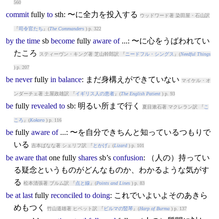
560
commit
fully
to
sth: 〜に全力を投入する
ウッドワード著 染田屋・石山訳
『
司令官たち
』(
The Commanders
) p. 322
by
the
time
sb
become
fully
aware
of
...: 〜に心をうばわれてい
たころ
スティーヴン・キング著 芝山幹郎訳 『
ニードフル・シングス
』(
Needful Things
) p. 207
be
never
fully
in
balance
: まだ身構えができていない
マイケル・オ
ンダーチェ著 土屋政雄訳 『
イギリス人の患者
』(
The English Patient
) p. 93
be
fully
revealed
to
sb: 明るい所まで行く
夏目漱石著 マクレラン訳 『
こ
ころ
』(
Kokoro
) p. 116
be
fully
aware
of
...: 〜を自分できちんと知っているつもりで
いる
吉本ばなな著 シェリフ訳 『
とかげ
』(
Lizard
) p. 101
be
aware
that
one
fully
shares
sb’s
confusion
: （人の）持ってい
る疑念というものがどんなものか、わかるような気がす
る
松本清張著 ブルム訳 『
点と線
』(
Points and Lines
) p. 83
be
at
last
fully
reconciled
to
doing
: これでいよいよそのあきら
めもつく
竹山道雄著 ヒベット訳 『
ビルマの竪琴
』(
Harp of Burma
) p. 137