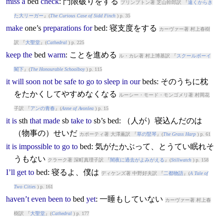
miss
a
bed
check
: 門限破りをする
プリンプトン著 芝山幹郎訳 『
遠くからき
た大リーガー
』(
The Curious Case of Sidd Finch
) p. 35
make
one’s
preparations
for
bed
: 寝支度をする
カーヴァー著 村上春樹
訳 『
大聖堂
』(
Cathedral
) p. 225
keep
the
bed
warm
: ことを進める
ル・カレ著 村上博基訳 『
スクールボーイ
閣下
』(
The Honourable Schoolboy
) p. 115
it
will
soon
not
be
safe
to
go
to
sleep
in
our
bed
s: そのうちに枕
をたかくしてやすめなくなる
ルーシー・モード・モンゴメリ著 村岡花
子訳 『
アンの青春
』(
Anne of Avonlea
) p. 15
it
is
sth
that
made
sb
take
to
sb’s
bed
: （人が）寝込んだのは
（物事の）せいだ
カポーティ著 大澤薫訳 『
草の竪琴
』(
The Grass Harp
) p. 61
it
is
impossible
to
go
to
bed
: 気がたかぶって、とうてい眠れそ
うもない
クラーク著 深町真理子訳 『
闇夜に過去がよみがえる
』(
Stillwatch
) p. 158
I’ll
get
to
bed
: 寝るよ、僕は
ディケンズ著 中野好夫訳 『
二都物語
』(
A Tale of
Two Cities
) p. 161
haven’t
even
been
to
bed
yet
: 一睡もしていない
カーヴァー著 村上春
樹訳 『
大聖堂
』(
Cathedral
) p. 177