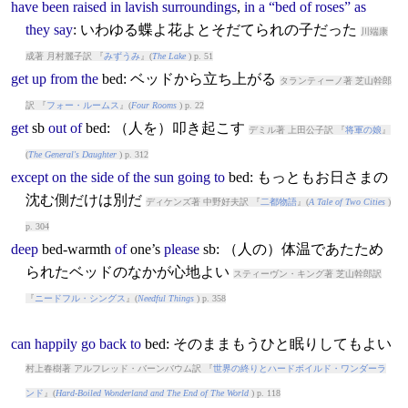
have
been
raised
in
lavish
surroundings
,
in
a
“bed
of
roses”
as
they
say
: いわゆる蝶よ花よとそだてられの子だった
川端康
成著 月村麗子訳 『
みずうみ
』(
The Lake
) p. 51
get
up
from
the
bed
: ベッドから立ち上がる
タランティーノ著 芝山幹郎
訳 『
フォー・ルームス
』(
Four Rooms
) p. 22
get
sb
out
of
bed
: （人を）叩き起こす
デミル著 上田公子訳 『
将軍の娘
』
(
The General's Daughter
) p. 312
except
on
the
side
of
the
sun
going
to
bed
: もっともお日さまの
沈む側だけは別だ
ディケンズ著 中野好夫訳 『
二都物語
』(
A Tale of Two Cities
)
p. 304
deep
bed
-warmth
of
one’s
please
sb: （人の）体温であたため
られたベッドのなかが心地よい
スティーヴン・キング著 芝山幹郎訳
『
ニードフル・シングス
』(
Needful Things
) p. 358
can
happily
go
back
to
bed
: そのままもうひと眠りしてもよい
村上春樹著 アルフレッド・バーンバウム訳 『
世界の終りとハードボイルド・ワンダーラ
ンド
』(
Hard-Boiled Wonderland and The End of The World
) p. 118