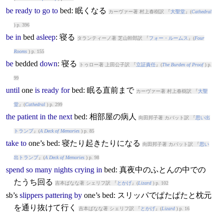
be
ready
to
go
to
bed
: 眠くなる
カーヴァー著 村上春樹訳 『
大聖堂
』(
Cathedral
) p. 396
be
in
bed
asleep
: 寝る
タランティーノ著 芝山幹郎訳 『
フォー・ルームス
』(
Four
Rooms
) p. 155
be
bed
ded
down
: 寝る
トゥロー著 上田公子訳 『
立証責任
』(
The Burden of Proof
) p.
99
until
one
is
ready
for
bed
: 眠る直前まで
カーヴァー著 村上春樹訳 『
大聖
堂
』(
Cathedral
) p. 299
the
patient
in
the
next
bed
: 相部屋の病人
向田邦子著 カバット訳 『
思い出
トランプ
』(
A Deck of Memories
) p. 85
take
to
one’s
bed
: 寝たり起きたりになる
向田邦子著 カバット訳 『
思い
出トランプ
』(
A Deck of Memories
) p. 98
spend
so
many
nights
crying
in
bed
: 真夜中のふとんの中での
たうち回る
吉本ばなな著 シェリフ訳 『
とかげ
』(
Lizard
) p. 102
sb’s
slippers
pattering
by
one’s
bed
: スリッパでぱたぱたと枕元
を通り抜けて行く
吉本ばなな著 シェリフ訳 『
とかげ
』(
Lizard
) p. 16