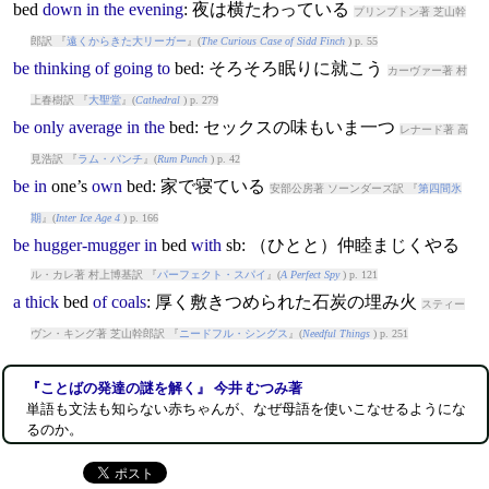
bed
down
in
the
evening
: 夜は横たわっている
プリンプトン著 芝山幹
郎訳 『
遠くからきた大リーガー
』(
The Curious Case of Sidd Finch
) p. 55
be
thinking
of
going
to
bed
: そろそろ眠りに就こう
カーヴァー著 村
上春樹訳 『
大聖堂
』(
Cathedral
) p. 279
be
only
average
in
the
bed
: セックスの味もいま一つ
レナード著 高
見浩訳 『
ラム・パンチ
』(
Rum Punch
) p. 42
be
in
one’s
own
bed
: 家で寝ている
安部公房著 ソーンダーズ訳 『
第四間氷
期
』(
Inter Ice Age 4
) p. 166
be
hugger-mugger
in
bed
with
sb: （ひとと）仲睦まじくやる
ル・カレ著 村上博基訳 『
パーフェクト・スパイ
』(
A Perfect Spy
) p. 121
a
thick
bed
of
coals
: 厚く敷きつめられた石炭の埋み火
スティー
ヴン・キング著 芝山幹郎訳 『
ニードフル・シングス
』(
Needful Things
) p. 251
『ことばの発達の謎を解く』 今井 むつみ著
単語も文法も知らない赤ちゃんが、なぜ母語を使いこなせるようにな
るのか。