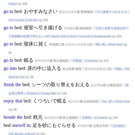
People
) p. 410
go
to
bed
: おやすみなさい
サリンジャー著 野崎孝訳 『
ライ麦畑でつかまえて
』
(
The Catcher in the Rye
) p. 234
go
to
bed
: 寝室へ引き揚げる
フルガム著 池央耿訳 『
人生に必要な知恵はすべ
て幼稚園の砂場で学んだ
』(
All I Really Need to Know I Learned in Kindergarten
) p. 252
go
to
bed
: 寝床に就く
井伏鱒二著 ジョン・ベスター訳 『
黒い雨
』(
Black Rain
) p.
60
go
to
bed
: 眠る
カーヴァー著 村上春樹訳 『
大聖堂
』(
Cathedral
) p. 174
go
into
bed
: 床の中に這入る
井上靖著 横尾・ゴールドスタイン訳 『
猟銃
』(
The
Hunting Gun
) p. 30
finish
the
bed
: シーツの取り替えをおえる
レンデル著 小尾芙佐訳 『
死
を誘う暗号
』(
Talking to Strange Men
) p. 156
enjoy
that
bed
: くつろいで眠る
ロンドン著 白石佑光訳 『
白い牙
』(
White Fang
) p. 40
beside
the
bed
: 枕元
カーヴァー著 村上春樹訳 『
大聖堂
』(
Cathedral
) p. 125
bed
oneself
in
: 足を砂にもぐらせる
トゥロー著 上田公子訳 『
立証責任
』
(
The Burden of Proof
) p. 262