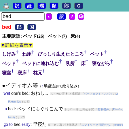
訳
経
環
類
郎
Ｇ
x
訳
?
🎲
bed
郎
国
主要訳語: ベッド(26) ベット(7) 床(4)
▼詳細を表示▼
†
†
†
†
しげみ
ね床
びっしり生えたところ
ベット
†
†
†
†
†
ベッド
ベッドに連れ込む
臥所
床
寝ながら
†
†
†
寝室
寝床
枕元
●イディオム等
（
↑
単語追加で絞り込み）
wet
one’s
bed
: おねしょ
ル・カレ著 村上博基訳 『
パーフェクト・スパイ
』(
A
Perfect Spy
) p. 93
in
bed
: ベッドにもぐりこんで
トゥロー著 上田公子訳 『
有罪答弁
』(
Pleading
Guilty
) p. 224
go
to
bed
early
: 早寝だ
ル・カレ著 村上博基訳 『
スマイリーと仲間たち
』(
Smiley's