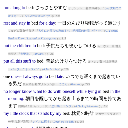
run
along
to
bed
: さっさとやすむ
サリンジャー著 野崎孝訳 『
ライ麦畑でつ
かまえて
』(
The Catcher in the Rye
) p. 289
rest
and
stay
in
bed
for
a
day
: 一日のんびり寝転がって過ごす
フルガム著 池央耿訳 『
人生に必要な知恵はすべて幼稚園の砂場で学んだ
』(
All I Really
Need to Know I Learned in Kindergarten
) p. 115
put
the
children
to
bed
: 子供たちを寝かしつける
カーヴァー著 村上
春樹訳 『
大聖堂
』(
Cathedral
) p. 290
put
all
this
stuff
to
bed
: 問題のけりをつける
ル・カレ著 村上博基訳
『
パーフェクト・スパイ
』(
A Perfect Spy
) p. 268
one
oneself
always
go
to
bed
late
: いつでも遅くまで起きてい
る男だ
夏目漱石著 マクレラン訳 『
こころ
』(
Kokoro
) p. 243
no
longer
know
what
to
do
with
oneself
while
lying
in
bed
in
the
morning
: 朝目を醒してから起き上るまでの時間を持てあ
ます
向田邦子著 カバット訳 『
思い出トランプ
』(
A Deck of Memories
) p. 156
my
little
clock
that
stands
by
my
bed
: 枕元の時計
アガサ・クリスティ
ー著 加島祥造訳 『
ナイルに死す
』(
Death on the Nile
) p. 269