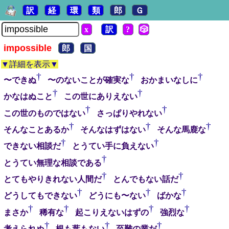
訳
経
環
類
郎
Ｇ
x
訳
?
🎲
impossible
郎
国
▼詳細を表示▼
†
†
†
〜できぬ
〜のないことが確実な
おかまいなしに
†
†
かなはぬこと
この世にありえない
†
†
この世のものではない
さっぱりやれない
†
†
†
そんなことあるか
そんなはずはない
そんな馬鹿な
†
†
できない相談だ
とうてい手に負えない
†
とうてい無理な相談である
†
†
とてもやりきれない人間だ
とんでもない話だ
†
†
†
どうしてもできない
どうにも〜ない
ばかな
†
†
†
†
まさか
稀有な
起こりえないはずの
強烈な
†
†
†
考えられぬ
根も葉もない
至難の業だ