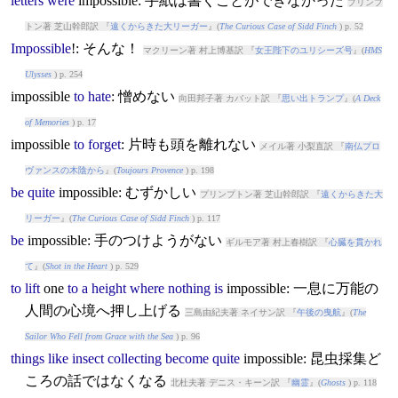
letters
were
impossible
: 手紙は書くことができなかった
プリンプ
トン著 芝山幹郎訳 『
遠くからきた大リーガー
』(
The Curious Case of Sidd Finch
) p. 52
Impossible
!: そんな！
マクリーン著 村上博基訳 『
女王陛下のユリシーズ号
』(
HMS
Ulysses
) p. 254
impossible
to
hate
: 憎めない
向田邦子著 カバット訳 『
思い出トランプ
』(
A Deck
of Memories
) p. 17
impossible
to
forget
: 片時も頭を離れない
メイル著 小梨直訳 『
南仏プロ
ヴァンスの木陰から
』(
Toujours Provence
) p. 198
be
quite
impossible
: むずかしい
プリンプトン著 芝山幹郎訳 『
遠くからきた大
リーガー
』(
The Curious Case of Sidd Finch
) p. 117
be
impossible
: 手のつけようがない
ギルモア著 村上春樹訳 『
心臓を貫かれ
て
』(
Shot in the Heart
) p. 529
to
lift
one
to
a
height
where
nothing
is
impossible
: 一息に万能の
人間の心境へ押し上げる
三島由紀夫著 ネイサン訳 『
午後の曳航
』(
The
Sailor Who Fell from Grace with the Sea
) p. 96
things
like
insect
collecting
become
quite
impossible
: 昆虫採集ど
ころの話ではなくなる
北杜夫著 デニス・キーン訳 『
幽霊
』(
Ghosts
) p. 118