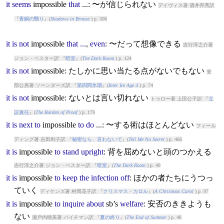
it
seems
impossible
that
...: 〜が信じられない
デイヴィス著 酒井邦秀訳
『
青銅の翳り
』(
Shadows in Bronze
) p. 506
it
is
not
impossible
that
...
,
even
: 〜だって想像できる
吉行淳之介著
ジョン・ベスター訳 『
暗室
』(
The Dark Room
) p. 124
it
is
not
impossible
: たしかに思い当たる点がないでもない
安
部公房著 ソーンダーズ訳 『
第四間氷期
』(
Inter Ice Age 4
) p. 74
it
is
not
impossible
: ないとは言い切れない
トゥロー著 上田公子訳 『
立
証責任
』(
The Burden of Proof
) p. 179
it
is
next
to
impossible
to
do
...: 〜する術はほとんどない
フィール
ディング著 吉田利子訳 『
秘密なら、言わないで
』(
Tell Me No Secret
) p. 466
it
is
impossible
to
stand
upright
: 背を屈めないと頭のつかえる
吉行淳之介著 ジョン・ベスター訳 『
暗室
』(
The Dark Room
) p. 49
it
is
impossible
to
keep
the
infection
off
: ほかの者たちにうつっ
ていく
ディケンズ著 村岡花子訳 『
クリスマス・カロル
』(
A Christmas Carol
) p. 97
it
is
impossible
to
inquire
about
sb’s
welfare
: 安否のききようも
ない
瀬戸内晴美著 バイチマン訳 『
夏の終り
』(
The End of Summer
) p. 48