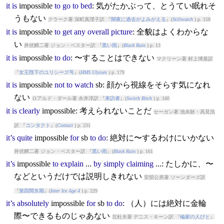
it
is
impossible
to
go
to
bed
: 気がたかぶって、とうてい眠れそ
うもない
クラーク著 深町真理子訳 『
闇夜に過去がよみがえる
』(
Stillwatch
) p. 158
it
is
impossible
to
get
any
overall
picture
: 全貌はよくわからな
い
井伏鱒二著 ジョン・ベスター訳 『
黒い雨
』(
Black Rain
) p. 13
it
is
impossible
to
do
: 〜することはできない
マクリーン著 村上博基訳
『
女王陛下のユリシーズ号
』(
HMS Ulysses
) p. 179
it
is
impossible
not
to
watch
sb: 顔から視線をそらす気になれ
ない
ロアルド・ダール著 永井淳訳 『
来訪者
』(
Switch Bitch
) p. 160
it
is
clearly
impossible
: 考えられないことだ
セーガン著 池央耿・高見浩
訳 『
コンタクト
』(
Contact
) p. 231
it’s
quite
impossible
for
sb
to
do
: 絶対に〜するわけにいかない
井伏鱒二著 ジョン・ベスター訳 『
黒い雨
』(
Black Rain
) p. 161
it’s
impossible
to
explain
...
by
simply
claiming
...: たしかに、〜
などというだけでは説明しきれない
安部公房著 ソーンダーズ訳
『
第四間氷期
』(
Inter Ice Age 4
) p. 229
it’s
absolutely
impossible
for
sb
to
do
: （人）には絶対に金輪
際〜できるものじゃあない
北杜夫著 デニス・キーン訳 『
楡家の人びと
』