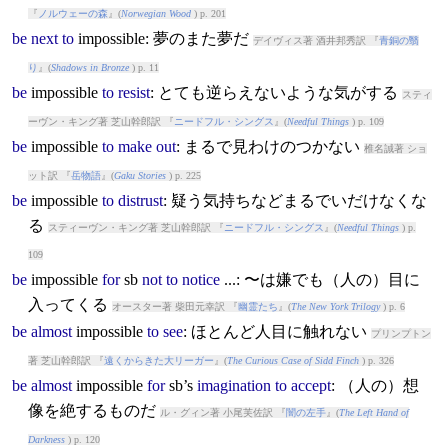
『
ノルウェーの森
』(
Norwegian Wood
) p. 201
be
next
to
impossible
: 夢のまた夢だ
デイヴィス著 酒井邦秀訳 『
青銅の翳
り
』(
Shadows in Bronze
) p. 11
be
impossible
to
resist
: とても逆らえないような気がする
スティ
ーヴン・キング著 芝山幹郎訳 『
ニードフル・シングス
』(
Needful Things
) p. 109
be
impossible
to
make
out
: まるで見わけのつかない
椎名誠著 ショ
ット訳 『
岳物語
』(
Gaku Stories
) p. 225
be
impossible
to
distrust
: 疑う気持ちなどまるでいだけなくな
る
スティーヴン・キング著 芝山幹郎訳 『
ニードフル・シングス
』(
Needful Things
) p.
109
be
impossible
for
sb
not
to
notice
...: 〜は嫌でも（人の）目に
入ってくる
オースター著 柴田元幸訳 『
幽霊たち
』(
The New York Trilogy
) p. 6
be
almost
impossible
to
see
: ほとんど人目に触れない
プリンプトン
著 芝山幹郎訳 『
遠くからきた大リーガー
』(
The Curious Case of Sidd Finch
) p. 326
be
almost
impossible
for
sb’s
imagination
to
accept
: （人の）想
像を絶するものだ
ル・グィン著 小尾芙佐訳 『
闇の左手
』(
The Left Hand of
Darkness
) p. 120