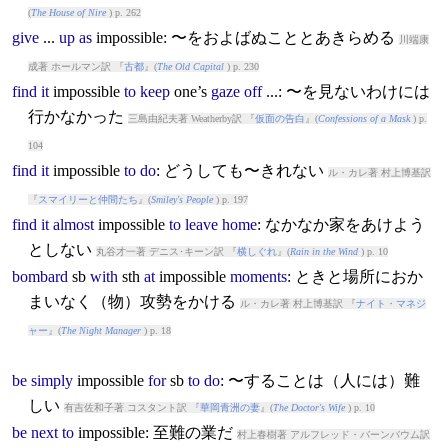
(
The House of Nire
) p. 262
give
...
up
as
impossible
: 〜をおよばぬこととあきらめる
川端康
成著 ホールマン訳 『
古都
』(
The Old Capital
) p. 230
find
it
impossible
to
keep
one’s
gaze
off
...: 〜を見ないわけには
行かなかった
三島由紀夫著 Weatherby訳 『
仮面の告白
』(
Confessions of a Mask
) p.
104
find
it
impossible
to
do
: どうしても〜きれない
ル・カレ著 村上博基訳
『
スマイリーと仲間たち
』(
Smiley's People
) p. 197
find
it
almost
impossible
to
leave
home
: なかなか家をあけよう
としない
丸谷才一著 デニス･キーン訳 『
横しぐれ
』(
Rain in the Wind
) p. 10
bombard
sb
with
sth
at
impossible
moments
: ときと場所におか
まいなく（物）攻勢をかける
ル・カレ著 村上博基訳 『
ナイト・マネジ
ャー
』(
The Night Manager
) p. 18
be
simply
impossible
for
sb
to
do
: 〜することは（人には）難
しい
有吉佐和子著 コスタント訳 『
華岡青洲の妻
』(
The Doctor's Wife
) p. 10
be
next
to
impossible
: 至難の業だ
村上春樹著 アルフレッド・バーンバウム訳