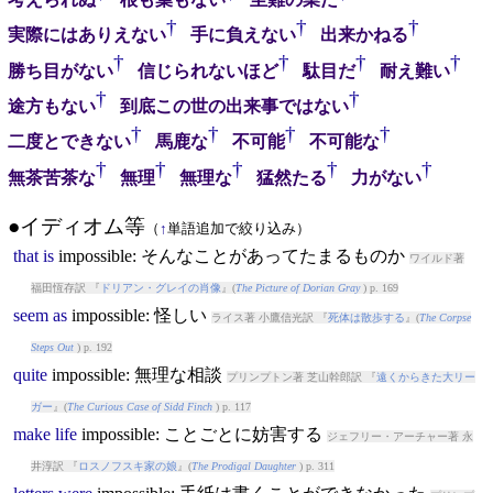
†
†
†
実際にはありえない
手に負えない
出来かねる
†
†
†
†
勝ち目がない
信じられないほど
駄目だ
耐え難い
†
†
途方もない
到底この世の出来事ではない
†
†
†
†
二度とできない
馬鹿な
不可能
不可能な
†
†
†
†
†
無茶苦茶な
無理
無理な
猛然たる
力がない
●イディオム等
（
↑
単語追加で絞り込み）
that
is
impossible
: そんなことがあってたまるものか
ワイルド著
福田恆存訳 『
ドリアン・グレイの肖像
』(
The Picture of Dorian Gray
) p. 169
seem
as
impossible
: 怪しい
ライス著 小鷹信光訳 『
死体は散歩する
』(
The Corpse
Steps Out
) p. 192
quite
impossible
: 無理な相談
プリンプトン著 芝山幹郎訳 『
遠くからきた大リー
ガー
』(
The Curious Case of Sidd Finch
) p. 117
make
life
impossible
: ことごとに妨害する
ジェフリー・アーチャー著 永
井淳訳 『
ロスノフスキ家の娘
』(
The Prodigal Daughter
) p. 311