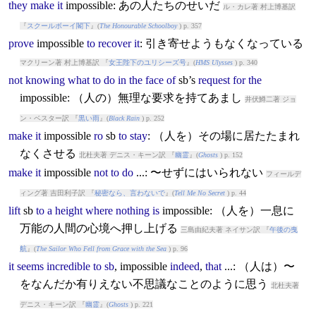
they
make
it
impossible
: あの人たちのせいだ
ル・カレ著 村上博基訳
『
スクールボーイ閣下
』(
The Honourable Schoolboy
) p. 357
prove
impossible
to
recover
it
: 引き寄せようもなくなっている
マクリーン著 村上博基訳 『
女王陛下のユリシーズ号
』(
HMS Ulysses
) p. 340
not
knowing
what
to
do
in
the
face
of
sb’s
request
for
the
impossible
: （人の）無理な要求を持てあまし
井伏鱒二著 ジョ
ン・ベスター訳 『
黒い雨
』(
Black Rain
) p. 252
make
it
impossible
ro
sb
to
stay
: （人を）その場に居たたまれ
なくさせる
北杜夫著 デニス・キーン訳 『
幽霊
』(
Ghosts
) p. 152
make
it
impossible
not
to
do
...: 〜せずにはいられない
フィールデ
ィング著 吉田利子訳 『
秘密なら、言わないで
』(
Tell Me No Secret
) p. 44
lift
sb
to
a
height
where
nothing
is
impossible
: （人を）一息に
万能の人間の心境へ押し上げる
三島由紀夫著 ネイサン訳 『
午後の曳
航
』(
The Sailor Who Fell from Grace with the Sea
) p. 96
it
seems
incredible
to
sb
,
impossible
indeed
,
that
...: （人は）〜
をなんだか有りえない不思議なことのように思う
北杜夫著
デニス・キーン訳 『
幽霊
』(
Ghosts
) p. 221