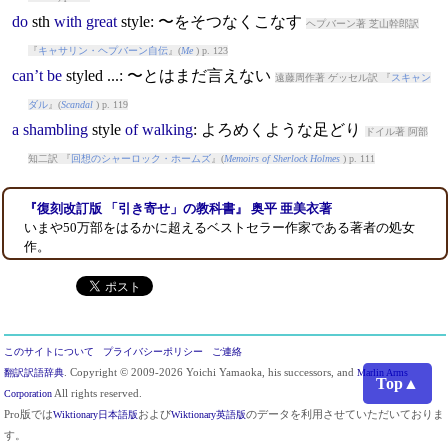
do
sth
with
great
style
: 〜をそつなくこなす
ヘプバーン著 芝山幹郎訳
『
キャサリン・ヘプバーン自伝
』(
Me
) p. 123
can’t
be
style
d ...: 〜とはまだ言えない
遠藤周作著 ゲッセル訳 『
スキャン
ダル
』(
Scandal
) p. 119
a
shambling
style
of
walking
: よろめくような足どり
ドイル著 阿部
知二訳 『
回想のシャーロック・ホームズ
』(
Memoirs of Sherlock Holmes
) p. 111
『復刻改訂版 「引き寄せ」の教科書』 奥平 亜美衣著
いまや50万部をはるかに超えるベストセラー作家である著者の処女
作。
このサイトについて
プライバシーポリシー
ご連絡
翻訳訳語辞典
. Copyright © 2009-2026 Yoichi Yamaoka, his successors, and
Marlin Arms
Top▲
Corporation
All rights reserved.
Pro版では
Wiktionary日本語版
および
Wiktionary英語版
のデータを利用させていただいておりま
す。