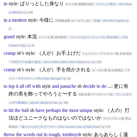
in
style
: ぱりっとした身なり
ボイル著 柳瀬尚紀訳 『
ケロッグ博士
』(
The Road
to Wellville
) p. 648
in
a
modern
style
: 今様に
川端康成著 ホールマン訳 『
古都
』(
The Old Capital
) p.
37
grand
style
: 本流
ストール著 池央耿訳 『
カッコウはコンピュータに卵を産む
』(
The
Cuckoo's Egg
) p. 32
cramp
sb’s
style
: （人が）お手上げだ
ジェフリー・アーチャー著 永井淳訳
『
100万ドルを取り返せ
』(
Not a Penny More, Not a Penny Less
) p. 225
cramp
sb’s
style
: （人が）手を焼かされる
ル・カレ著 村上博基訳 『
ナ
イト・マネジャー
』(
The Night Manager
) p. 94
to
top
it
all
off
with
style
and
panache
sb
decide
to
do
...: 更に有
終の美を飾ってやろうと〜する
北杜夫著 マッカーシー訳 『
どくとるマ
ンボウ航海記
』(
Doctor Manbo at Sea
) p. 106
to
hit
the
ball
sb
have
perhaps
the
most
unique
style
: （人の）打
法ほどユニークなものはないのではないか
プリンプトン著 芝山
幹郎訳 『
遠くからきた大リーガー
』(
The Curious Case of Sidd Finch
) p. 173
throw
the
words
out
in
rough
,
tomboysh
style
: あらあらしく蓮