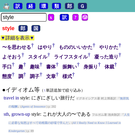
訳
経
環
類
郎
Ｇ
x
訳
?
🎲
style
郎
国
▼詳細を表示▼
†
†
†
†
〜を思わせる
はやり
もののいいかた
やりかた
†
†
†
†
よそおう
スタイル
ライフスタイル
凝った造り
†
†
†
†
†
†
†
手口
趣
趣味
書体
振舞い
身振り
体裁
†
†
†
†
†
態度
調
調子
文章
様式
●イディオム等
（
↑
単語追加で絞り込み）
travel
in
style
: にぎにぎしい旅行だ
イグネイシアス著 村上博基訳 『
無邪気
の報酬
』(
Agents of Innocence
) p. 202
sth
,
grown-up
style
: これが大人の〜である
フルガム著 池央耿訳 『
人生
に必要な知恵はすべて幼稚園の砂場で学んだ
』(
All I Really Need to Know I Learned in
Kindergarten
) p. 89