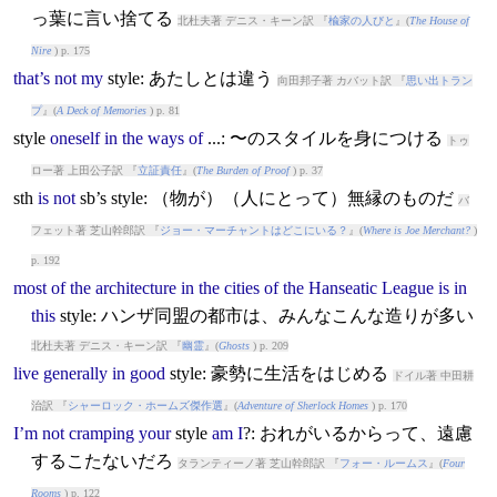
っ葉に言い捨てる
北杜夫著 デニス・キーン訳 『
楡家の人びと
』(
The House of
Nire
) p. 175
that’s
not
my
style
: あたしとは違う
向田邦子著 カバット訳 『
思い出トラン
プ
』(
A Deck of Memories
) p. 81
style
oneself
in
the
ways
of
...: 〜のスタイルを身につける
トゥ
ロー著 上田公子訳 『
立証責任
』(
The Burden of Proof
) p. 37
sth
is
not
sb’s
style
: （物が）（人にとって）無縁のものだ
バ
フェット著 芝山幹郎訳 『
ジョー・マーチャントはどこにいる？
』(
Where is Joe Merchant?
)
p. 192
most
of
the
architecture
in
the
cities
of
the
Hanseatic
League
is
in
this
style
: ハンザ同盟の都市は、みんなこんな造りが多い
北杜夫著 デニス・キーン訳 『
幽霊
』(
Ghosts
) p. 209
live
generally
in
good
style
: 豪勢に生活をはじめる
ドイル著 中田耕
治訳 『
シャーロック・ホームズ傑作選
』(
Adventure of Sherlock Homes
) p. 170
I’m
not
cramping
your
style
am
I
?: おれがいるからって、遠慮
するこたないだろ
タランティーノ著 芝山幹郎訳 『
フォー・ルームス
』(
Four
Rooms
) p. 122