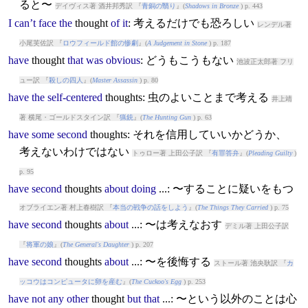
ると〜
デイヴィス著 酒井邦秀訳 『
青銅の翳り
』(
Shadows in Bronze
) p. 443
I
can’t
face
the
thought
of
it
: 考えるだけでも恐ろしい
レンデル著
小尾芙佐訳 『
ロウフィールド館の惨劇
』(
A Judgement in Stone
) p. 187
have
thought
that
was
obvious
: どうもこうもない
池波正太郎著 フリ
ュー訳 『
殺しの四人
』(
Master Assassin
) p. 80
have
the
self-centered
thought
s: 虫のよいことまで考える
井上靖
著 横尾・ゴールドスタイン訳 『
猟銃
』(
The Hunting Gun
) p. 63
have
some
second
thought
s: それを信用していいかどうか、
考えないわけではない
トゥロー著 上田公子訳 『
有罪答弁
』(
Pleading Guilty
)
p. 95
have
second
thought
s
about
doing
...: 〜することに疑いをもつ
オブライエン著 村上春樹訳 『
本当の戦争の話をしよう
』(
The Things They Carried
) p. 75
have
second
thought
s
about
...: 〜は考えなおす
デミル著 上田公子訳
『
将軍の娘
』(
The General's Daughter
) p. 207
have
second
thought
s
about
...: 〜を後悔する
ストール著 池央耿訳 『
カ
ッコウはコンピュータに卵を産む
』(
The Cuckoo's Egg
) p. 253
have
not
any
other
thought
but
that
...: 〜という以外のことは心