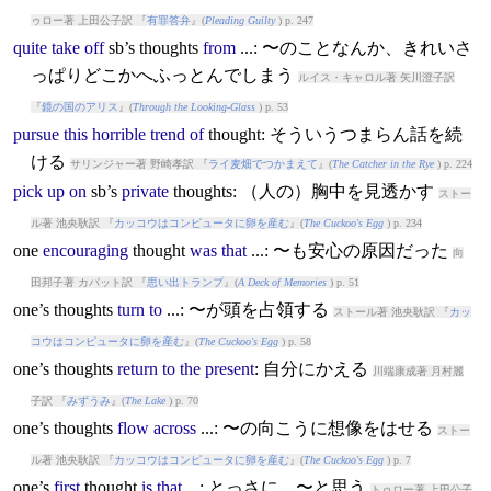
ゥロー著 上田公子訳 『
有罪答弁
』(
Pleading Guilty
) p. 247
quite
take
off
sb’s
thought
s
from
...: 〜のことなんか、きれいさ
っぱりどこかへふっとんでしまう
ルイス・キャロル著 矢川澄子訳
『
鏡の国のアリス
』(
Through the Looking-Glass
) p. 53
pursue
this
horrible
trend
of
thought
: そういうつまらん話を続
ける
サリンジャー著 野崎孝訳 『
ライ麦畑でつかまえて
』(
The Catcher in the Rye
) p. 224
pick
up
on
sb’s
private
thought
s: （人の）胸中を見透かす
ストー
ル著 池央耿訳 『
カッコウはコンピュータに卵を産む
』(
The Cuckoo's Egg
) p. 234
one
encouraging
thought
was
that
...: 〜も安心の原因だった
向
田邦子著 カバット訳 『
思い出トランプ
』(
A Deck of Memories
) p. 51
one’s
thought
s
turn
to
...: 〜が頭を占領する
ストール著 池央耿訳 『
カッ
コウはコンピュータに卵を産む
』(
The Cuckoo's Egg
) p. 58
one’s
thought
s
return
to
the
present
: 自分にかえる
川端康成著 月村麗
子訳 『
みずうみ
』(
The Lake
) p. 70
one’s
thought
s
flow
across
...: 〜の向こうに想像をはせる
ストー
ル著 池央耿訳 『
カッコウはコンピュータに卵を産む
』(
The Cuckoo's Egg
) p. 7
one’s
first
thought
is
that
...: とっさに、〜と思う
トゥロー著 上田公子