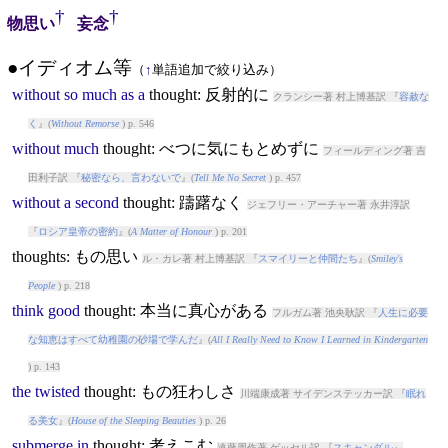
†
†
物思い
妄念
●イディオム等
（
↑
単語追加で絞り込み）
without
so
much
as
a
thought
: 反射的に
クランシー著 村上博基訳 『
容赦な
く
』(
Without Remorse
) p. 546
without
much
thought
: べつに気にもとめずに
フィールディング著 吉
田利子訳 『
秘密なら、言わないで
』(
Tell Me No Secret
) p. 457
without
a
second
thought
: 躊躇なく
ジェフリー・アーチャー著 永井淳訳
『
ロシア皇帝の密約
』(
A Matter of Honour
) p. 201
thought
s: もの思い
ル・カレ著 村上博基訳 『
スマイリーと仲間たち
』(
Smiley's
People
) p. 218
think
good
thought
: 本当に真心がある
フルガム著 池央耿訳 『
人生に必要
な知恵はすべて幼稚園の砂場で学んだ
』(
All I Really Need to Know I Learned in Kindergarten
) p. 143
the
twisted
thought
: もの狂わしさ
川端康成著 サイデンステッカー訳 『
眠れ
る美女
』(
House of the Sleeping Beauties
) p. 26
submerge
in
thought
: 考えこむ
遠藤周作著 ゲッセル訳 『
スキャンダル
』