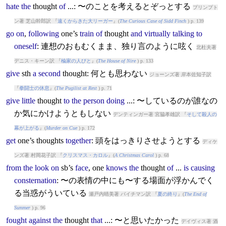
hate
the
thought
of
...: 〜のことを考えるとぞっとする
プリンプト
ン著 芝山幹郎訳 『
遠くからきた大リーガー
』(
The Curious Case of Sidd Finch
) p. 139
go
on
,
following
one’s
train
of
thought
and
virtually
talking
to
oneself
: 連想のおもむくまま、独り言のように呟く
北杜夫著
デニス・キーン訳 『
楡家の人びと
』(
The House of Nire
) p. 133
give
sth
a
second
thought
: 何とも思わない
ジョーンズ著 岸本佐知子訳
『
拳闘士の休息
』(
The Pugilist at Rest
) p. 71
give
little
thought
to
the
person
doing
...: 〜しているのが誰なの
か気にかけようともしない
デンティンガー著 宮脇孝雄訳 『
そして殺人の
幕が上がる
』(
Murder on Cue
) p. 172
get
one’s
thought
s
together
: 頭をはっきりさせようとする
ディケ
ンズ著 村岡花子訳 『
クリスマス・カロル
』(
A Christmas Carol
) p. 68
from
the
look
on
sb’s
face
, one
knows
the
thought
of
...
is
causing
consternation
: 〜の表情の中にも〜する場面が浮かんでく
る当惑がういている
瀬戸内晴美著 バイチマン訳 『
夏の終り
』(
The End of
Summer
) p. 96
fought
against
the
thought
that
...: 〜と思いたかった
デイヴィス著 酒