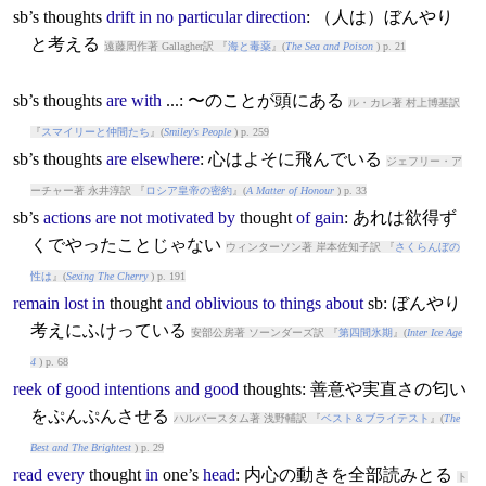
sb’s
thought
s
drift
in
no
particular
direction
: （人は）ぼんやり
と考える
遠藤周作著 Gallagher訳 『
海と毒薬
』(
The Sea and Poison
) p. 21
sb’s
thought
s
are
with
...: 〜のことが頭にある
ル・カレ著 村上博基訳
『
スマイリーと仲間たち
』(
Smiley's People
) p. 259
sb’s
thought
s
are
elsewhere
: 心はよそに飛んでいる
ジェフリー・ア
ーチャー著 永井淳訳 『
ロシア皇帝の密約
』(
A Matter of Honour
) p. 33
sb’s
actions
are
not
motivated
by
thought
of
gain
: あれは欲得ず
くでやったことじゃない
ウィンターソン著 岸本佐知子訳 『
さくらんぼの
性は
』(
Sexing The Cherry
) p. 191
remain
lost
in
thought
and
oblivious
to
things
about
sb: ぼんやり
考えにふけっている
安部公房著 ソーンダーズ訳 『
第四間氷期
』(
Inter Ice Age
4
) p. 68
reek
of
good
intentions
and
good
thought
s: 善意や実直さの匂い
をぷんぷんさせる
ハルバースタム著 浅野輔訳 『
ベスト＆ブライテスト
』(
The
Best and The Brightest
) p. 29
read
every
thought
in
one’s
head
: 内心の動きを全部読みとる
ト