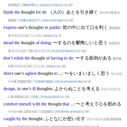
井邦秀訳 『
青銅の翳り
』(
Shadows in Bronze
) p. 497
finish
the
thought
for
sb: （人の）あとを引き継ぐ
ギルモア著 村上
春樹訳 『
心臓を貫かれて
』(
Shot in the Heart
) p. 542
express
one’s
thought
s
in
public
: 世の中に出て口を利く
夏目漱石
著 マクレラン訳 『
こころ
』(
Kokoro
) p. 31
dread
the
thought
of
doing
: 〜するのを鬱陶しいと思う
向田邦子
著 カバット訳 『
思い出トランプ
』(
A Deck of Memories
) p. 136
don’t
relish
the
thought
of
having
to
do
: 〜する面倒がある
夏目漱
石著 マクレラン訳 『
こころ
』(
Kokoro
) p. 164
direct
one’s
ugliest
thought
s
to
...: 〜をいまいましく思う
ウッドワ
ード著 常盤新平訳 『
大統領の陰謀
』(
All the President's Men
) p. 47
design
,
in
one’s
ill
thought
s: よからぬことを考える
スティーブンス
ン著 阿部知二訳 『
宝島
』(
Treasure Island
) p. 210
comfort
oneself
with
the
thought
that
...: 〜と考えて心を慰める
トゥロー著 上田公子訳 『
立証責任
』(
The Burden of Proof
) p. 187
caught
by
the
thought
: ふとなにか想い出す
フリーマントル著 稲葉明雄
訳 『
亡命者はモスクワをめざす
』(
Charlie Muffin and Russian Rose
) p. 49