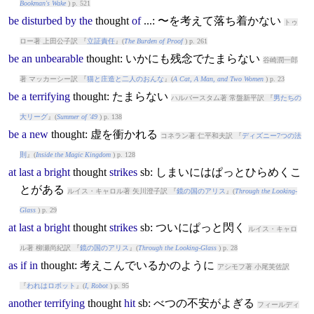
Bookman's Wake
) p. 521
be
disturbed
by
the
thought
of
...: 〜を考えて落ち着かない
トゥ
ロー著 上田公子訳 『
立証責任
』(
The Burden of Proof
) p. 261
be
an
unbearable
thought
: いかにも残念でたまらない
谷崎潤一郎
著 マッカーシー訳 『
猫と庄造と二人のおんな
』(
A Cat, A Man, and Two Women
) p. 23
be
a
terrifying
thought
: たまらない
ハルバースタム著 常盤新平訳 『
男たちの
大リーグ
』(
Summer of '49
) p. 138
be
a
new
thought
: 虚を衝かれる
コネラン著 仁平和夫訳 『
ディズニー7つの法
則
』(
Inside the Magic Kingdom
) p. 128
at
last
a
bright
thought
strikes
sb: しまいにはぱっとひらめくこ
とがある
ルイス・キャロル著 矢川澄子訳 『
鏡の国のアリス
』(
Through the Looking-
Glass
) p. 29
at
last
a
bright
thought
strikes
sb: ついにぱっと閃く
ルイス・キャロ
ル著 柳瀬尚紀訳 『
鏡の国のアリス
』(
Through the Looking-Glass
) p. 28
as
if
in
thought
: 考えこんでいるかのように
アシモフ著 小尾芙佐訳
『
われはロボット
』(
I, Robot
) p. 95
another
terrifying
thought
hit
sb: べつの不安がよぎる
フィールディ