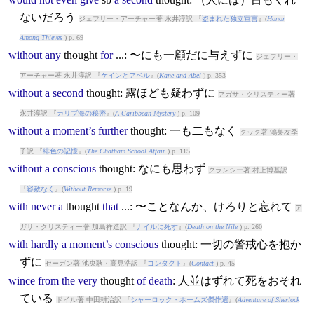
ないだろう
ジェフリー・アーチャー著 永井淳訳 『
盗まれた独立宣言
』(
Honor
Among Thieves
) p. 69
without
any
thought
for
...: 〜にも一顧だに与えずに
ジェフリー・
アーチャー著 永井淳訳 『
ケインとアベル
』(
Kane and Abel
) p. 353
without
a
second
thought
: 露ほども疑わずに
アガサ・クリスティー著
永井淳訳 『
カリブ海の秘密
』(
A Caribbean Mystery
) p. 109
without
a
moment’s
further
thought
: 一も二もなく
クック著 鴻巣友季
子訳 『
緋色の記憶
』(
The Chatham School Affair
) p. 115
without
a
conscious
thought
: なにも思わず
クランシー著 村上博基訳
『
容赦なく
』(
Without Remorse
) p. 19
with
never
a
thought
that
...: 〜ことなんか、けろりと忘れて
ア
ガサ・クリスティー著 加島祥造訳 『
ナイルに死す
』(
Death on the Nile
) p. 260
with
hardly
a
moment’s
conscious
thought
: 一切の警戒心を抱か
ずに
セーガン著 池央耿・高見浩訳 『
コンタクト
』(
Contact
) p. 45
wince
from
the
very
thought
of
death
: 人並はずれて死をおそれ
ている
ドイル著 中田耕治訳 『
シャーロック・ホームズ傑作選
』(
Adventure of Sherlock