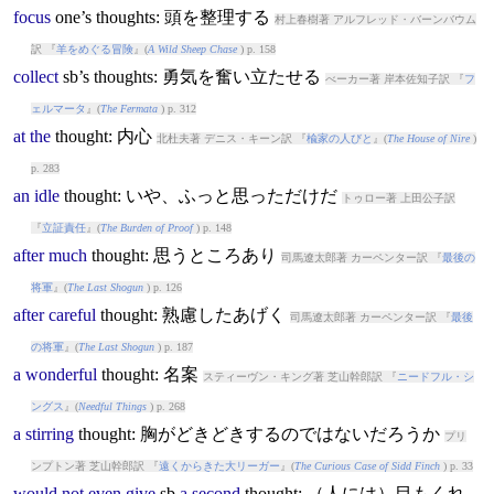
focus
one’s
thought
s: 頭を整理する
村上春樹著 アルフレッド・バーンバウム
訳 『
羊をめぐる冒険
』(
A Wild Sheep Chase
) p. 158
collect
sb’s
thought
s: 勇気を奮い立たせる
べーカー著 岸本佐知子訳 『
フ
ェルマータ
』(
The Fermata
) p. 312
at
the
thought
: 内心
北杜夫著 デニス・キーン訳 『
楡家の人びと
』(
The House of Nire
)
p. 283
an
idle
thought
: いや、ふっと思っただけだ
トゥロー著 上田公子訳
『
立証責任
』(
The Burden of Proof
) p. 148
after
much
thought
: 思うところあり
司馬遼太郎著 カーペンター訳 『
最後の
将軍
』(
The Last Shogun
) p. 126
after
careful
thought
: 熟慮したあげく
司馬遼太郎著 カーペンター訳 『
最後
の将軍
』(
The Last Shogun
) p. 187
a
wonderful
thought
: 名案
スティーヴン・キング著 芝山幹郎訳 『
ニードフル・シ
ングス
』(
Needful Things
) p. 268
a
stirring
thought
: 胸がどきどきするのではないだろうか
プリ
ンプトン著 芝山幹郎訳 『
遠くからきた大リーガー
』(
The Curious Case of Sidd Finch
) p. 33
would
not
even
give
sb
a
second
thought
: （人には）目もくれ