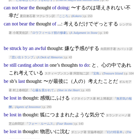
can
not
bear
the
thought
of
doing
: 〜するのは堪えきれない不
幸だ
夏目漱石著 マクレラン訳 『
こころ
』(
Kokoro
) p. 253
can
not
bear
the
thought
of
...: 考えるだけでぞっとする
レンデル
著 小尾芙佐訳 『
ロウフィールド館の惨劇
』(
A Judgement in Stone
) p. 140
be
struck
by
an
awful
thought
: 嫌な予感がする
向田邦子著 カバット訳
『
思い出トランプ
』(
A Deck of Memories
) p. 43
be
still
casting
about
in
one’s
thought
s
to
do
: と、心の中であれ
これ考えている
スティーブンスン著 阿部知二訳 『
宝島
』(
Treasure Island
) p. 104
be
sb’s
last
thought
: 〜が最後に（人の）考えたことだ
ギルモア
著 村上春樹訳 『
心臓を貫かれて
』(
Shot in the Heart
) p. 435
be
lost
in
thought
: 感慨にふける
イグネイシアス著 村上博基訳 『
無邪気の報
酬
』(
Agents of Innocence
) p. 293
be
lost
in
thought
: 狐につままれたような気分で
タランティーノ著
芝山幹郎訳 『
フォー・ルームス
』(
Four Rooms
) p. 143
be
lost
in
thought
: 物思いに沈む
ダニング著 宮脇孝雄訳 『
幻の特装本
』(
The