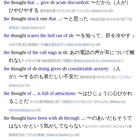
the
thought
that
...
give
sb
acute
discomfort
: 〜だから（人が）
ひやひやする
夏目漱石著 マクレラン訳 『
こころ
』(
Kokoro
) p. 251
the
thought
struck
one
that
...: 〜と思った
小松左京著 ギャラガー訳 『
日
本沈没
』(
Japan Sinks
) p. 9
the
thought
scares
the
hell
out
of
sb: 〜を知って、肝を冷やす
ギ
ルモア著 村上春樹訳 『
心臓を貫かれて
』(
Shot in the Heart
) p. 432
the
thought
of
the
call
nags
at
sb: あの電話の声が耳について離
れない
クラーク著 深町真理子訳 『
闇夜に過去がよみがえる
』(
Stillwatch
) p. 7
the
thought
of
sb
doing
gives
sb
considerable
anxiety
: （人
が）〜するのも甚だしい不安だ
夏目漱石著 マクレラン訳 『
こころ
』
(
Kokoro
) p. 113
the
thought
of
...
is
full
of
attractions
: 〜はひじょうに心ひかれ
ることだ
ドイル著 阿部知二訳 『
回想のシャーロック・ホームズ
』(
Memoirs of
Sherlock Holmes
) p. 164
the
thought
have
been
with
sb
through
...: 〜のあいだもそうで
はないかという気がしてならない
ルーシー・モード・モンゴメリ著
村岡花子訳 『
アンの青春
』(
Anne of Avonlea
) p. 109