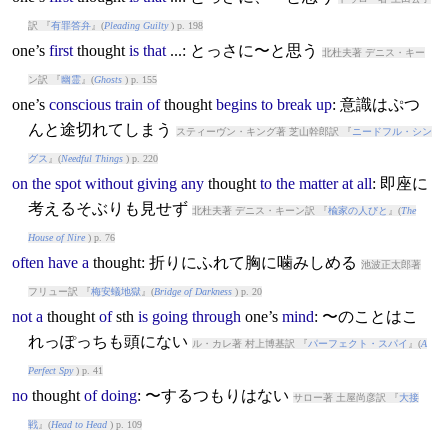
訳 『
有罪答弁
』(
Pleading Guilty
) p. 198
one’s
first
thought
is
that
...: とっさに〜と思う
北杜夫著 デニス・キー
ン訳 『
幽霊
』(
Ghosts
) p. 155
one’s
conscious
train
of
thought
begins
to
break
up
: 意識はぷつ
んと途切れてしまう
スティーヴン・キング著 芝山幹郎訳 『
ニードフル・シン
グス
』(
Needful Things
) p. 220
on
the
spot
without
giving
any
thought
to
the
matter
at
all
: 即座に
考えるそぶりも見せず
北杜夫著 デニス・キーン訳 『
楡家の人びと
』(
The
House of Nire
) p. 76
often
have
a
thought
: 折りにふれて胸に噛みしめる
池波正太郎著
フリュー訳 『
梅安蟻地獄
』(
Bridge of Darkness
) p. 20
not
a
thought
of
sth
is
going
through
one’s
mind
: 〜のことはこ
れっぽっちも頭にない
ル・カレ著 村上博基訳 『
パーフェクト・スパイ
』(
A
Perfect Spy
) p. 41
no
thought
of
doing
: 〜するつもりはない
サロー著 土屋尚彦訳 『
大接
戦
』(
Head to Head
) p. 109