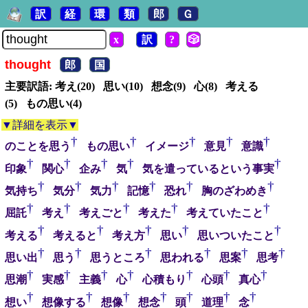
訳
経
環
類
郎
Ｇ
x
訳
?
🎲
thought
郎
国
主要訳語: 考え(20) 思い(10) 想念(9) 心(8) 考える
(5) もの思い(4)
▼詳細を表示▼
†
†
†
†
†
のことを思う
もの思い
イメージ
意見
意識
†
†
†
†
†
印象
関心
企み
気
気を遣っているという事実
†
†
†
†
†
†
気持ち
気分
気力
記憶
恐れ
胸のざわめき
†
†
†
†
†
屈託
考え
考えごと
考えた
考えていたこと
†
†
†
†
†
考える
考えると
考え方
思い
思いついたこと
†
†
†
†
†
†
思い出
思う
思うところ
思われる
思案
思考
†
†
†
†
†
†
†
思潮
実感
主義
心
心積もり
心頭
真心
†
†
†
†
†
†
†
想い
想像する
想像
想念
頭
道理
念