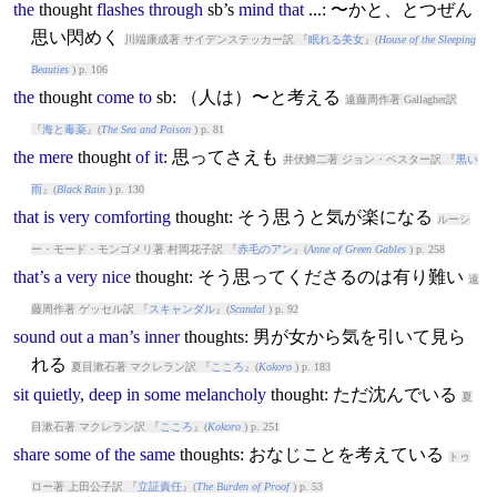
the
thought
flashes
through
sb’s
mind
that
...: 〜かと、とつぜん
思い閃めく
川端康成著 サイデンステッカー訳 『
眠れる美女
』(
House of the Sleeping
Beauties
) p. 106
the
thought
come
to
sb: （人は）〜と考える
遠藤周作著 Gallagher訳
『
海と毒薬
』(
The Sea and Poison
) p. 81
the
mere
thought
of
it
: 思ってさえも
井伏鱒二著 ジョン・ベスター訳 『
黒い
雨
』(
Black Rain
) p. 130
that
is
very
comforting
thought
: そう思うと気が楽になる
ルーシ
ー・モード・モンゴメリ著 村岡花子訳 『
赤毛のアン
』(
Anne of Green Gables
) p. 258
that’s
a
very
nice
thought
: そう思ってくださるのは有り難い
遠
藤周作著 ゲッセル訳 『
スキャンダル
』(
Scandal
) p. 92
sound
out
a
man’s
inner
thought
s: 男が女から気を引いて見ら
れる
夏目漱石著 マクレラン訳 『
こころ
』(
Kokoro
) p. 183
sit
quietly
,
deep
in
some
melancholy
thought
: ただ沈んでいる
夏
目漱石著 マクレラン訳 『
こころ
』(
Kokoro
) p. 251
share
some
of
the
same
thought
s: おなじことを考えている
トゥ
ロー著 上田公子訳 『
立証責任
』(
The Burden of Proof
) p. 53