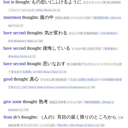
lost
in
thought
: もの思いにふけるように
タランティーノ著 芝山幹郎訳
『
フォー・ルームス
』(
Four Rooms
) p. 21
innermost
thought
s: 腹の中
安部公房著 ソーンダーズ訳 『
第四間氷期
』(
Inter Ice
Age 4
) p. 12
have
second
thought
s: 気が変わる
ダニング著 宮脇孝雄訳 『
幻の特装本
』
(
The Bookman's Wake
) p. 286
have
second
thought
: 後悔している
トゥロー著 上田公子訳 『
有罪答弁
』
(
Pleading Guilty
) p. 21
have
second
thought
: 思いなおす
村上春樹著 アルフレッド・バーンバウム訳
『
羊をめぐる冒険
』(
A Wild Sheep Chase
) p. 20
good
thought
: 真心
フルガム著 池央耿訳 『
人生に必要な知恵はすべて幼稚園の砂場
で学んだ
』(
All I Really Need to Know I Learned in Kindergarten
) p. 143
give
some
thought
: 熟考
池波正太郎著 フリュー訳 『
梅安蟻地獄
』(
Bridge of
Darkness
) p. 276
from
sb’s
thought
s: （人の）耳目の届く限りのところから
三島
由紀夫著 サウンダーズ、シーグル訳 『
暁の寺
』(
The Temple of Dawn
) p. 282