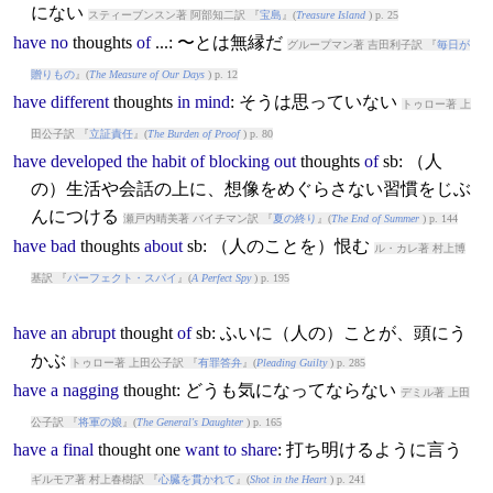
にない
スティーブンスン著 阿部知二訳 『
宝島
』(
Treasure Island
) p. 25
have
no
thought
s
of
...: 〜とは無縁だ
グループマン著 吉田利子訳 『
毎日が
贈りもの
』(
The Measure of Our Days
) p. 12
have
different
thought
s
in
mind
: そうは思っていない
トゥロー著 上
田公子訳 『
立証責任
』(
The Burden of Proof
) p. 80
have
developed
the
habit
of
blocking
out
thought
s
of
sb: （人
の）生活や会話の上に、想像をめぐらさない習慣をじぶ
んにつける
瀬戸内晴美著 バイチマン訳 『
夏の終り
』(
The End of Summer
) p. 144
have
bad
thought
s
about
sb: （人のことを）恨む
ル・カレ著 村上博
基訳 『
パーフェクト・スパイ
』(
A Perfect Spy
) p. 195
have
an
abrupt
thought
of
sb: ふいに（人の）ことが、頭にう
かぶ
トゥロー著 上田公子訳 『
有罪答弁
』(
Pleading Guilty
) p. 285
have
a
nagging
thought
: どうも気になってならない
デミル著 上田
公子訳 『
将軍の娘
』(
The General's Daughter
) p. 165
have
a
final
thought
one
want
to
share
: 打ち明けるように言う
ギルモア著 村上春樹訳 『
心臓を貫かれて
』(
Shot in the Heart
) p. 241