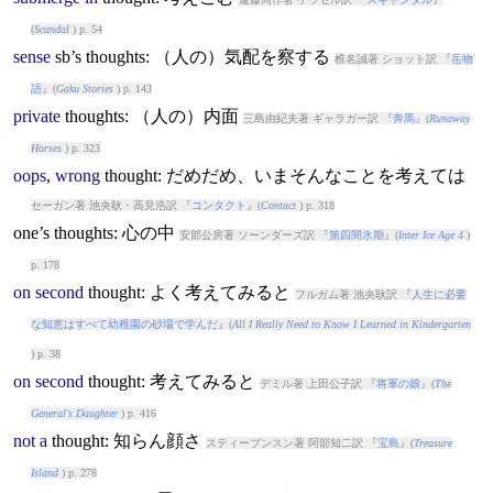
(
Scandal
) p. 54
sense
sb’s
thought
s: （人の）気配を察する
椎名誠著 ショット訳 『
岳物
語
』(
Gaku Stories
) p. 143
private
thought
s: （人の）内面
三島由紀夫著 ギャラガー訳 『
奔馬
』(
Runaway
Horses
) p. 323
oops
,
wrong
thought
: だめだめ、いまそんなことを考えては
セーガン著 池央耿・高見浩訳 『
コンタクト
』(
Contact
) p. 318
one’s
thought
s: 心の中
安部公房著 ソーンダーズ訳 『
第四間氷期
』(
Inter Ice Age 4
)
p. 178
on
second
thought
: よく考えてみると
フルガム著 池央耿訳 『
人生に必要
な知恵はすべて幼稚園の砂場で学んだ
』(
All I Really Need to Know I Learned in Kindergarten
) p. 38
on
second
thought
: 考えてみると
デミル著 上田公子訳 『
将軍の娘
』(
The
General's Daughter
) p. 416
not
a
thought
: 知らん顔さ
スティーブンスン著 阿部知二訳 『
宝島
』(
Treasure
Island
) p. 278