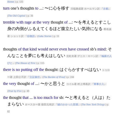
Homes
) p. 135
turn
one’s
thought
s
to
...: 〜に心を移す
川端康成著 ホールマン訳 『
古都
』
(
The Old Capital
) p. 36
tremble
with
rage
at
the
very
thought
of
...: 〜を考えるとすこし
身の内側がふるえてくるほど腹立たしい気持になる
椎名誠
著 ショット訳 『
岳物語
』(
Gaku Stories
) p. 51
thought
s
of
that
kind
would
never
even
have
crossed
sb’s
mind
: そ
んなことを夢にも考えはしない
北杜夫著 デニス・キーン訳 『
楡家の人
びと
』(
The House of Nire
) p. 115
there
is
no
putting
off
the
thought
: はぐらかすすべはない
トゥロ
ー著 上田公子訳 『
立証責任
』(
The Burden of Proof
) p. 244
the
very
thought
of
...: 〜かと思うと
コイル著 村上博基訳 『
軍事介入
』
(
Trial by Fire
) p. 49
the
thought
that
...
is
too
much
for
sb: 〜と考えると（人は）た
まらない
オースター著 柴田元幸訳 『
鍵のかかった部屋
』(
The New York Trilogy
) p.
82