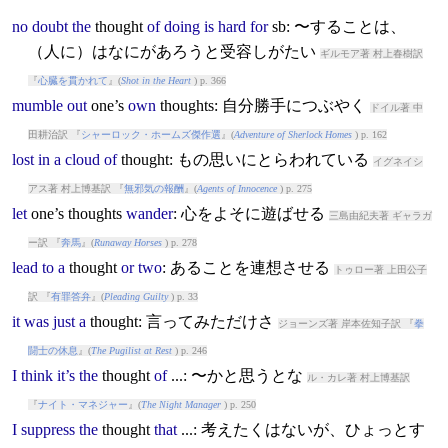
no
doubt
the
thought
of
doing
is
hard
for
sb: 〜することは、
（人に）はなにがあろうと受容しがたい
ギルモア著 村上春樹訳
『
心臓を貫かれて
』(
Shot in the Heart
) p. 366
mumble
out
one’s
own
thought
s: 自分勝手につぶやく
ドイル著 中
田耕治訳 『
シャーロック・ホームズ傑作選
』(
Adventure of Sherlock Homes
) p. 162
lost
in
a
cloud
of
thought
: もの思いにとらわれている
イグネイシ
アス著 村上博基訳 『
無邪気の報酬
』(
Agents of Innocence
) p. 275
let
one’s
thought
s
wander
: 心をよそに遊ばせる
三島由紀夫著 ギャラガ
ー訳 『
奔馬
』(
Runaway Horses
) p. 278
lead
to
a
thought
or
two
: あることを連想させる
トゥロー著 上田公子
訳 『
有罪答弁
』(
Pleading Guilty
) p. 33
it
was
just
a
thought
: 言ってみただけさ
ジョーンズ著 岸本佐知子訳 『
拳
闘士の休息
』(
The Pugilist at Rest
) p. 246
I
think
it’s
the
thought
of
...: 〜かと思うとな
ル・カレ著 村上博基訳
『
ナイト・マネジャー
』(
The Night Manager
) p. 250
I
suppress
the
thought
that
...: 考えたくはないが、ひょっとす