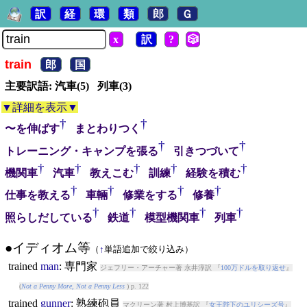
訳
経
環
類
郎
Ｇ
x
訳
?
🎲
train
郎
国
主要訳語: 汽車(5) 列車(3)
▼詳細を表示▼
†
†
〜を伸ばす
まとわりつく
†
†
トレーニング・キャンプを張る
引きつづいて
†
†
†
†
†
機関車
汽車
教えこむ
訓練
経験を積む
†
†
†
†
仕事を教える
車輛
修業をする
修養
†
†
†
†
照らしだしている
鉄道
模型機関車
列車
●イディオム等
（
↑
単語追加で絞り込み）
train
ed
man
: 専門家
ジェフリー・アーチャー著 永井淳訳 『
100万ドルを取り返せ
』
(
Not a Penny More, Not a Penny Less
) p. 122
train
ed
gunner
: 熟練砲員
マクリーン著 村上博基訳 『
女王陛下のユリシーズ号
』