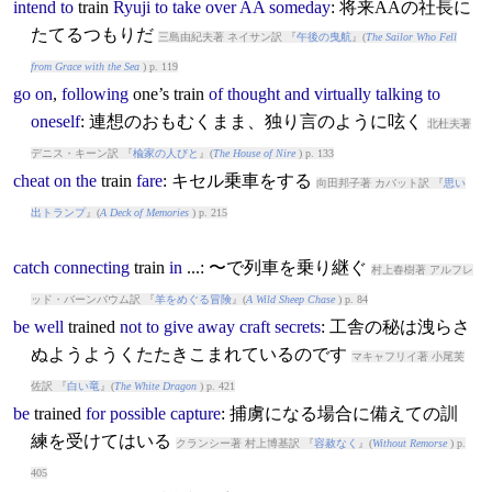
intend
to
train
Ryuji
to
take
over
AA
someday
: 将来AAの社長に
たてるつもりだ
三島由紀夫著 ネイサン訳 『
午後の曳航
』(
The Sailor Who Fell
from Grace with the Sea
) p. 119
go
on
,
following
one’s
train
of
thought
and
virtually
talking
to
oneself
: 連想のおもむくまま、独り言のように呟く
北杜夫著
デニス・キーン訳 『
楡家の人びと
』(
The House of Nire
) p. 133
cheat
on
the
train
fare
: キセル乗車をする
向田邦子著 カバット訳 『
思い
出トランプ
』(
A Deck of Memories
) p. 215
catch
connecting
train
in
...: 〜で列車を乗り継ぐ
村上春樹著 アルフレ
ッド・バーンバウム訳 『
羊をめぐる冒険
』(
A Wild Sheep Chase
) p. 84
be
well
train
ed
not
to
give
away
craft
secrets
: 工舎の秘は洩らさ
ぬようようくたたきこまれているのです
マキャフリイ著 小尾芙
佐訳 『
白い竜
』(
The White Dragon
) p. 421
be
train
ed
for
possible
capture
: 捕虜になる場合に備えての訓
練を受けてはいる
クランシー著 村上博基訳 『
容赦なく
』(
Without Remorse
) p.
405