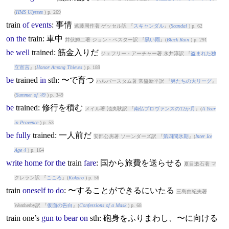
(
HMS Ulysses
) p. 269
train
of
events
: 事情
遠藤周作著 ゲッセル訳 『
スキャンダル
』(
Scandal
) p. 62
on
the
train
: 車中
井伏鱒二著 ジョン・ベスター訳 『
黒い雨
』(
Black Rain
) p. 291
be
well
train
ed: 筋金入りだ
ジェフリー・アーチャー著 永井淳訳 『
盗まれた独
立宣言
』(
Honor Among Thieves
) p. 189
be
train
ed
in
sth: 〜で育つ
ハルバースタム著 常盤新平訳 『
男たちの大リーグ
』
(
Summer of '49
) p. 349
be
train
ed: 修行を積む
メイル著 池央耿訳 『
南仏プロヴァンスの12か月
』(
A Year
in Provence
) p. 53
be
fully
train
ed: 一人前だ
安部公房著 ソーンダーズ訳 『
第四間氷期
』(
Inter Ice
Age 4
) p. 164
write
home
for
the
train
fare
: 国から旅費を送らせる
夏目漱石著 マ
クレラン訳 『
こころ
』(
Kokoro
) p. 56
train
oneself
to
do
: 〜することができるにいたる
三島由紀夫著
Weatherby訳 『
仮面の告白
』(
Confessions of a Mask
) p. 68
train
one’s
gun
to
bear
on
sth: 砲身をふりまわし、〜に向ける