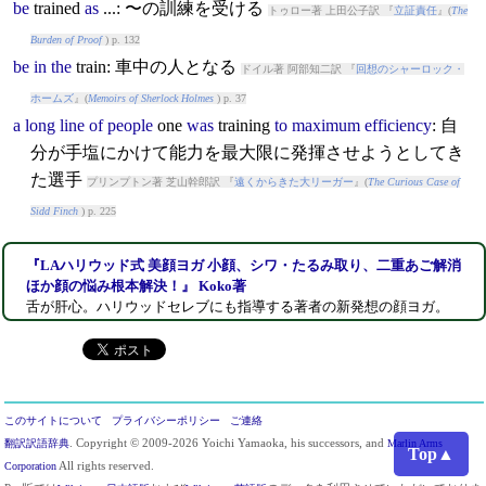
be
train
ed
as
...: 〜の訓練を受ける
トゥロー著 上田公子訳 『
立証責任
』(
The
Burden of Proof
) p. 132
be
in
the
train
: 車中の人となる
ドイル著 阿部知二訳 『
回想のシャーロック・
ホームズ
』(
Memoirs of Sherlock Holmes
) p. 37
a
long
line
of
people
one
was
train
ing
to
maximum
efficiency
: 自
分が手塩にかけて能力を最大限に発揮させようとしてき
た選手
プリンプトン著 芝山幹郎訳 『
遠くからきた大リーガー
』(
The Curious Case of
Sidd Finch
) p. 225
『LAハリウッド式 美顔ヨガ 小顔、シワ・たるみ取り、二重あご解消
ほか顔の悩み根本解決！』 Koko著
舌が肝心。ハリウッドセレブにも指導する著者の新発想の顔ヨガ。
このサイトについて
プライバシーポリシー
ご連絡
翻訳訳語辞典
. Copyright © 2009-2026 Yoichi Yamaoka, his successors, and
Marlin Arms
Top▲
Corporation
All rights reserved.