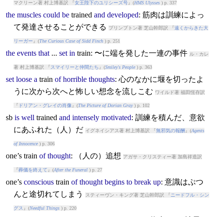
マクリーン著 村上博基訳 『
女王陛下のユリシーズ号
』(
HMS Ulysses
) p. 337
the
muscles
could
be
train
ed
and
developed
: 筋肉は訓練によっ
て発達させることができる
プリンプトン著 芝山幹郎訳 『
遠くからきた大
リーガー
』(
The Curious Case of Sidd Finch
) p. 251
the
events
that
...
set
in
train
: 〜に端を発した一連の事件
ル・カレ
著 村上博基訳 『
スマイリーと仲間たち
』(
Smiley's People
) p. 363
set
loose
a
train
of
horrible
thoughts
: 心のなかに堰を切ったよ
うに次から次へと怖しい想念を流しこむ
ワイルド著 福田恆存訳
『
ドリアン・グレイの肖像
』(
The Picture of Dorian Gray
) p. 102
sb
is
well
train
ed
and
intensely
motivated
: 訓練を積んだ、意欲
にあふれた（人）だ
イグネイシアス著 村上博基訳 『
無邪気の報酬
』(
Agents
of Innocence
) p. 306
one’s
train
of
thought
: （人の）追想
アガサ・クリスティー著 加島祥造訳
『
葬儀を終えて
』(
After the Funeral
) p. 27
one’s
conscious
train
of
thought
begins
to
break
up
: 意識はぷつ
んと途切れてしまう
スティーヴン・キング著 芝山幹郎訳 『
ニードフル・シン
グス
』(
Needful Things
) p. 220