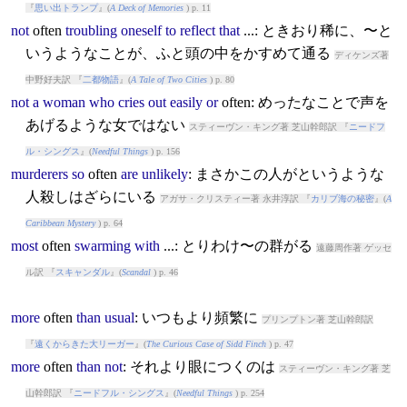
『
思い出トランプ
』(
A Deck of Memories
) p. 11
not
often
troubling
oneself
to
reflect
that
...: ときおり稀に、〜と
いうようなことが、ふと頭の中をかすめて通る
ディケンズ著
中野好夫訳 『
二都物語
』(
A Tale of Two Cities
) p. 80
not
a
woman
who
cries
out
easily
or
often
: めったなことで声を
あげるような女ではない
スティーヴン・キング著 芝山幹郎訳 『
ニードフ
ル・シングス
』(
Needful Things
) p. 156
murderers
so
often
are
unlikely
: まさかこの人がというような
人殺しはざらにいる
アガサ・クリスティー著 永井淳訳 『
カリブ海の秘密
』(
A
Caribbean Mystery
) p. 64
most
often
swarming
with
...: とりわけ〜の群がる
遠藤周作著 ゲッセ
ル訳 『
スキャンダル
』(
Scandal
) p. 46
more
often
than
usual
: いつもより頻繁に
プリンプトン著 芝山幹郎訳
『
遠くからきた大リーガー
』(
The Curious Case of Sidd Finch
) p. 47
more
often
than
not
: それより眼につくのは
スティーヴン・キング著 芝
山幹郎訳 『
ニードフル・シングス
』(
Needful Things
) p. 254