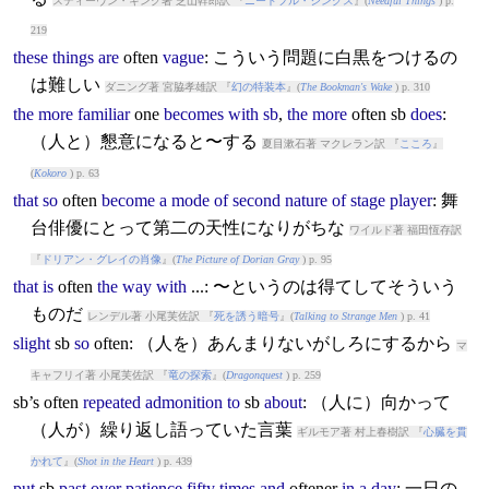
スティーヴン・キング著 芝山幹郎訳 『
ニードフル・シングス
』(
Needful Things
) p.
219
these
things
are
often
vague
: こういう問題に白黒をつけるの
は難しい
ダニング著 宮脇孝雄訳 『
幻の特装本
』(
The Bookman's Wake
) p. 310
the
more
familiar
one
becomes
with
sb
,
the
more
often
sb
does
:
（人と）懇意になると〜する
夏目漱石著 マクレラン訳 『
こころ
』
(
Kokoro
) p. 63
that
so
often
become
a
mode
of
second
nature
of
stage
player
: 舞
台俳優にとって第二の天性になりがちな
ワイルド著 福田恆存訳
『
ドリアン・グレイの肖像
』(
The Picture of Dorian Gray
) p. 95
that
is
often
the
way
with
...: 〜というのは得てしてそういう
ものだ
レンデル著 小尾芙佐訳 『
死を誘う暗号
』(
Talking to Strange Men
) p. 41
slight
sb
so
often
: （人を）あんまりないがしろにするから
マ
キャフリイ著 小尾芙佐訳 『
竜の探索
』(
Dragonquest
) p. 259
sb’s
often
repeated
admonition
to
sb
about
: （人に）向かって
（人が）繰り返し語っていた言葉
ギルモア著 村上春樹訳 『
心臓を貫
かれて
』(
Shot in the Heart
) p. 439
put
sb
past
over
patience
fifty
times
and
often
er
in
a
day
: 一日の