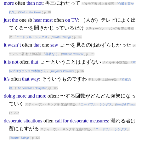
more
often
than
not
: 再三にわたって
ギルモア著 村上春樹訳 『
心臓を貫か
れて
』(
Shot in the Heart
) p. 18
just
the
one sb
hear
most
often
on
TV
: （人が）テレビによく出
てくる〜を聞きかじっているだけ
スティーヴン・キング著 芝山幹郎
訳 『
ニードフル・シングス
』(
Needful Things
) p. 146
it
wasn’t
often
that
one
saw
...: 〜を見るのはめずらしかった
ク
ランシー著 村上博基訳 『
容赦なく
』(
Without Remorse
) p. 579
it
is
not
often
that
...: 〜ということはまずない
メイル著 小梨直訳 『
南
仏プロヴァンスの木陰から
』(
Toujours Provence
) p. 96
it’s
often
that
way
: そういうものですわ
デミル著 上田公子訳 『
将軍の
娘
』(
The General's Daughter
) p. 305
doing
more
and
more
often
: 〜する回数がどんどん頻繁になっ
ていく
スティーヴン・キング著 芝山幹郎訳 『
ニードフル・シングス
』(
Needful Things
) p. 222
desperate
situations
often
call
for
desperate
measures
: 溺れる者は
藁にもすがる
スティーヴン・キング著 芝山幹郎訳 『
ニードフル・シングス
』
(
Needful Things
) p. 326