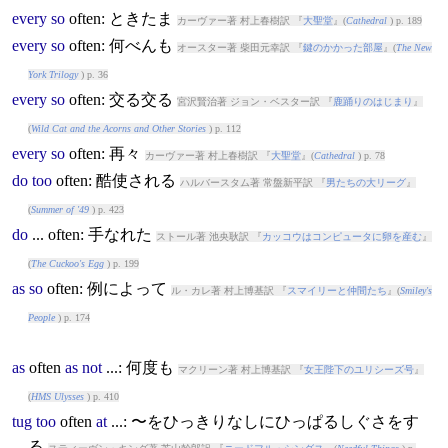
every
so
often
: ときたま
カーヴァー著 村上春樹訳 『
大聖堂
』(
Cathedral
) p. 189
every
so
often
: 何べんも
オースター著 柴田元幸訳 『
鍵のかかった部屋
』(
The New
York Trilogy
) p. 36
every
so
often
: 交る交る
宮沢賢治著 ジョン・ベスター訳 『
鹿踊りのはじまり
』
(
Wild Cat and the Acorns and Other Stories
) p. 112
every
so
often
: 再々
カーヴァー著 村上春樹訳 『
大聖堂
』(
Cathedral
) p. 78
do
too
often
: 酷使される
ハルバースタム著 常盤新平訳 『
男たちの大リーグ
』
(
Summer of '49
) p. 423
do
...
often
: 手なれた
ストール著 池央耿訳 『
カッコウはコンピュータに卵を産む
』
(
The Cuckoo's Egg
) p. 199
as
so
often
: 例によって
ル・カレ著 村上博基訳 『
スマイリーと仲間たち
』(
Smiley's
People
) p. 174
as
often
as
not
...: 何度も
マクリーン著 村上博基訳 『
女王陛下のユリシーズ号
』
(
HMS Ulysses
) p. 410
tug
too
often
at
...: 〜をひっきりなしにひっぱるしぐさをす
る