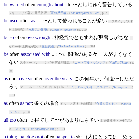
be
warned
often
enough
about
sth: 〜としじゅう警告している
マキャフリイ著 小尾芙佐訳 『
竜の反逆者
』(
The Renegades of Pern
) p. 21
be
used
often
as
...: 〜として使われることが多い
イグネイシアス著
村上博基訳 『
無邪気の報酬
』(
Agents of Innocence
) p. 210
be
so
often
overwrought
: 神経質でともすれば興奮しがちな
ト
ゥロー著 上田公子訳 『
立証責任
』(
The Burden of Proof
) p. 234
be
often
associated
with
...: 〜に関係のあるケースがすくなく
ない
スティーヴン・キング著 芝山幹郎訳 『
ニードフル・シングス
』(
Needful Things
) p.
206
as
one
have
so
often
over
the
years
: この何年か、何度〜しただ
ろう
フィールディング著 吉田利子訳 『
わたしのかけらを、見つけて
』(
Missing Pieces
)
p. 11
as
often
as
not
: 多くの場合
ギルモア著 村上春樹訳 『
心臓を貫かれて
』(
Shot in
the Heart
) p. 98
all
too
often
...: 得てして〜があまりにも多い
土居健郎著 ハービソン
訳 『
表と裏
』(
The anatomy of self
) p. 124
a
thing
that
does
not
often
happen
to
sb: （人にとっては）めっ