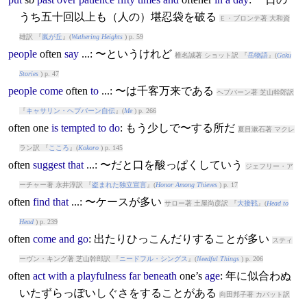
うち五十回以上も（人の）堪忍袋を破る
Ｅ・ブロンテ著 大和資
雄訳 『
嵐が丘
』(
Wuthering Heights
) p. 59
people
often
say
...: 〜というけれど
椎名誠著 ショット訳 『
岳物語
』(
Gaku
Stories
) p. 47
people
come
often
to
...: 〜は千客万来である
ヘプバーン著 芝山幹郎訳
『
キャサリン・ヘプバーン自伝
』(
Me
) p. 266
often
one
is
tempted
to
do
: もう少しで〜する所だ
夏目漱石著 マクレ
ラン訳 『
こころ
』(
Kokoro
) p. 145
often
suggest
that
...: 〜だと口を酸っぱくしていう
ジェフリー・ア
ーチャー著 永井淳訳 『
盗まれた独立宣言
』(
Honor Among Thieves
) p. 17
often
find
that
...: 〜ケースが多い
サロー著 土屋尚彦訳 『
大接戦
』(
Head to
Head
) p. 239
often
come
and
go
: 出たりひっこんだりすることが多い
スティ
ーヴン・キング著 芝山幹郎訳 『
ニードフル・シングス
』(
Needful Things
) p. 206
often
act
with
a
playfulness
far
beneath
one’s
age
: 年に似合わぬ
いたずらっぽいしぐさをすることがある
向田邦子著 カバット訳