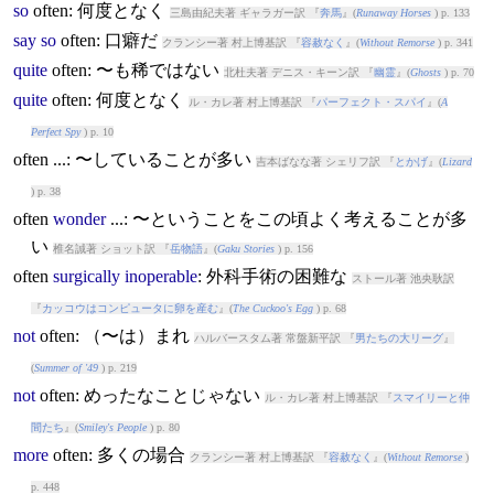
so
often
: 何度となく
三島由紀夫著 ギャラガー訳 『
奔馬
』(
Runaway Horses
) p. 133
say
so
often
: 口癖だ
クランシー著 村上博基訳 『
容赦なく
』(
Without Remorse
) p. 341
quite
often
: 〜も稀ではない
北杜夫著 デニス・キーン訳 『
幽霊
』(
Ghosts
) p. 70
quite
often
: 何度となく
ル・カレ著 村上博基訳 『
パーフェクト・スパイ
』(
A
Perfect Spy
) p. 10
often
...: 〜していることが多い
吉本ばなな著 シェリフ訳 『
とかげ
』(
Lizard
) p. 38
often
wonder
...: 〜ということをこの頃よく考えることが多
い
椎名誠著 ショット訳 『
岳物語
』(
Gaku Stories
) p. 156
often
surgically
inoperable
: 外科手術の困難な
ストール著 池央耿訳
『
カッコウはコンピュータに卵を産む
』(
The Cuckoo's Egg
) p. 68
not
often
: （〜は）まれ
ハルバースタム著 常盤新平訳 『
男たちの大リーグ
』
(
Summer of '49
) p. 219
not
often
: めったなことじゃない
ル・カレ著 村上博基訳 『
スマイリーと仲
間たち
』(
Smiley's People
) p. 80
more
often
: 多くの場合
クランシー著 村上博基訳 『
容赦なく
』(
Without Remorse
)
p. 448