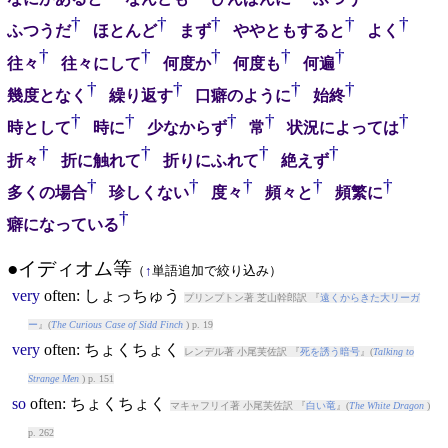
†
†
†
†
†
ふつうだ
ほとんど
まず
ややともすると
よく
†
†
†
†
†
往々
往々にして
何度か
何度も
何遍
†
†
†
†
幾度となく
繰り返す
口癖のように
始終
†
†
†
†
†
時として
時に
少なからず
常
状況によっては
†
†
†
†
折々
折に触れて
折りにふれて
絶えず
†
†
†
†
†
多くの場合
珍しくない
度々
頻々と
頻繁に
†
癖になっている
●イディオム等
（
↑
単語追加で絞り込み）
very
often
: しょっちゅう
プリンプトン著 芝山幹郎訳 『
遠くからきた大リーガ
ー
』(
The Curious Case of Sidd Finch
) p. 19
very
often
: ちょくちょく
レンデル著 小尾芙佐訳 『
死を誘う暗号
』(
Talking to
Strange Men
) p. 151
so
often
: ちょくちょく
マキャフリイ著 小尾芙佐訳 『
白い竜
』(
The White Dragon
)
p. 262