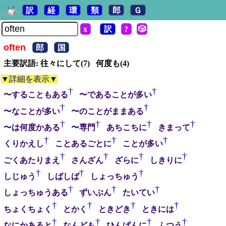
訳
経
環
類
郎
Ｇ
x
訳
?
🎲
often
郎
国
主要訳語: 往々にして(7) 何度も(4)
▼詳細を表示▼
†
†
〜することもある
〜であることが多い
†
†
〜なことが多い
〜のことがままある
†
†
†
†
〜は何度かある
〜専門
あちこちに
きまって
†
†
†
くりかえし
ことあるごとに
ことが多い
†
†
†
†
ごくあたりまえ
さんざん
ざらに
しきりに
†
†
†
しじゅう
しばしば
しょっちゅう
†
†
†
しょっちゅうある
ずいぶん
たいてい
†
†
†
†
ちょくちょく
とかく
ときどき
ときには
†
†
†
†
なにかあると
なんども
ひんぱんに
ふつう