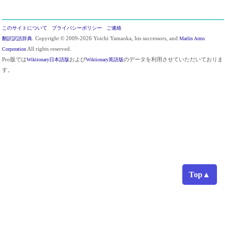
このサイトについて
プライバシーポリシー
ご連絡
翻訳訳語辞典
. Copyright © 2009-2026 Yoichi Yamaoka, his successors, and
Marlin Arms
Corporation
All rights reserved.
Pro版では
Wiktionary日本語版
および
Wiktionary英語版
のデータを利用させていただいておりま
す。
Top▲