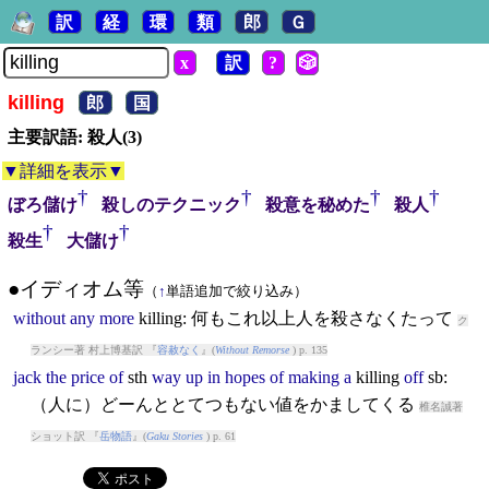
訳
経
環
類
郎
Ｇ
x
訳
?
🎲
killing
郎
国
主要訳語: 殺人(3)
▼詳細を表示▼
†
†
†
†
ぼろ儲け
殺しのテクニック
殺意を秘めた
殺人
†
†
殺生
大儲け
●イディオム等
（
↑
単語追加で絞り込み）
without
any
more
killing
: 何もこれ以上人を殺さなくたって
ク
ランシー著 村上博基訳 『
容赦なく
』(
Without Remorse
) p. 135
jack
the
price
of
sth
way
up
in
hopes
of
making
a
killing
off
sb:
（人に）どーんととてつもない値をかましてくる
椎名誠著
ショット訳 『
岳物語
』(
Gaku Stories
) p. 61