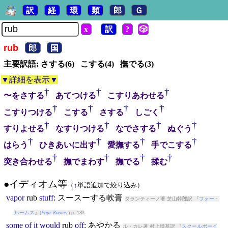
訳
経
環
類
郎
Ｇ
x
訳
?
🎲
rub
郎
国
主要訳語: さする(6) こする(4) 撫でる(3)
▼詳細を表示▼
†
†
†
〜をさする
あてつける
こすりあわせる
†
†
†
†
こすりつける
こする
さする
しごく
†
†
†
†
すりよせる
なすりつける
なでさする
ぬぐう
†
†
†
†
はらう
ひきあいに出す
愛撫する
手でこする
†
†
†
†
突き合わせる
撫でまわす
撫でる
揉む
●イディオム等
（
↑
単語追加で絞り込み）
vapor
rub
stuff
: スースーする軟膏
タランティーノ著 芝山幹郎訳 『
フォー・
ルームス
』(
Four Rooms
) p. 183
some
of
it
would
rub
off
: あやかる
ル・カレ著 村上博基訳 『
スクールボーイ