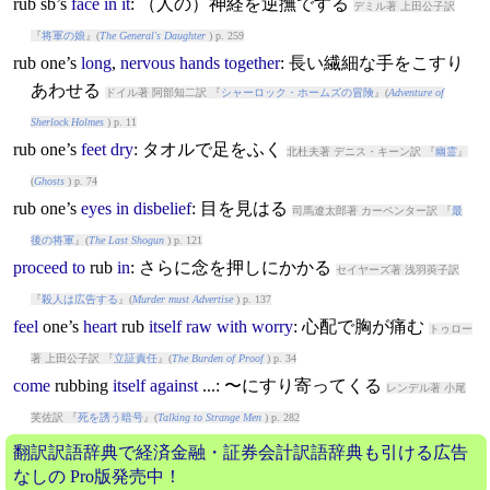
rub
sb’s
face
in
it
: （人の）神経を逆撫でする
デミル著 上田公子訳
『
将軍の娘
』(
The General's Daughter
) p. 259
rub
one’s
long
,
nervous
hands
together
: 長い繊細な手をこすり
あわせる
ドイル著 阿部知二訳 『
シャーロック・ホームズの冒険
』(
Adventure of
Sherlock Holmes
) p. 11
rub
one’s
feet
dry
: タオルで足をふく
北杜夫著 デニス・キーン訳 『
幽霊
』
(
Ghosts
) p. 74
rub
one’s
eyes
in
disbelief
: 目を見はる
司馬遼太郎著 カーペンター訳 『
最
後の将軍
』(
The Last Shogun
) p. 121
proceed
to
rub
in
: さらに念を押しにかかる
セイヤーズ著 浅羽莢子訳
『
殺人は広告する
』(
Murder must Advertise
) p. 137
feel
one’s
heart
rub
itself
raw
with
worry
: 心配で胸が痛む
トゥロー
著 上田公子訳 『
立証責任
』(
The Burden of Proof
) p. 34
come
rub
bing
itself
against
...: 〜にすり寄ってくる
レンデル著 小尾
芙佐訳 『
死を誘う暗号
』(
Talking to Strange Men
) p. 282
翻訳訳語辞典で経済金融・証券会計訳語辞典も引ける広告
なしの Pro版発売中！