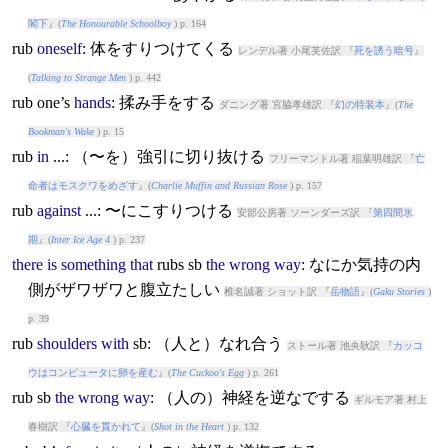
閣下
』(
The Honourable Schoolboy
) p. 164
rub
oneself
: 体をすりつけてくる
レンデル著 小尾芙佐訳 『
死を誘う暗号
』
(
Talking to Strange Men
) p. 442
rub
one’s
hands
: 揉み手をする
ダニング著 宮脇孝雄訳 『
幻の特装本
』(
The
Bookman's Wake
) p. 15
rub
in
...: （〜を）強引に切り抜ける
フリーマントル著 稲葉明雄訳 『
亡
命者はモスクワをめざす
』(
Charlie Muffin and Russian Rose
) p. 157
rub
against
...: 〜にこすりつける
安部公房著 ソーンダーズ訳 『
第四間氷
期
』(
Inter Ice Age 4
) p. 237
there
is
something
that
rub
s sb
the
wrong
way
: なにか気持の内
側がザワザワと腹立たしい
椎名誠著 ショット訳 『
岳物語
』(
Gaku Stories
)
p. 39
rub
shoulders
with
sb: （人と）なれ合う
ストール著 池央耿訳 『
カッコ
ウはコンピュータに卵を産む
』(
The Cuckoo's Egg
) p. 261
rub
sb
the
wrong
way
: （人の）神経を逆なでする
ギルモア著 村上
春樹訳 『
心臓を貫かれて
』(
Shot in the Heart
) p. 132