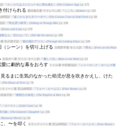
訳 『
カッコウはコンピュータに卵を産む
』(
The Cuckoo's Egg
) p. 172
突き付けられる
夏目漱石著 マクレラン訳 『
こころ
』(
Kokoro
) p. 155
山幹郎訳 『
遠くからきた大リーガー
』(
The Curious Case of Sidd Finch
) p. 89
佐訳 『
死を誘う暗号
』(
Talking to Strange Men
) p. 138
』(
Points and Lines
) p. 179
秘密なら、言わないで
』(
Tell Me No Secret
) p. 390
著 矢川澄子訳 『
鏡の国のアリス
』(
Through the Looking-Glass
) p. 149
場面（シーン）を切り上げる
大岡昇平著 モリス訳 『
野火
』(
Fires on the Plain
る
丸谷才一著 デニス･キーン訳 『
横しぐれ
』(
Rain in the Wind
) p. 24
の恋愛に劇的な幕をおろす
ドイル著 中田耕治訳 『
シャーロック・ホームズ傑
: 見るまに生気のなかった幼児が息を吹きかえし、けた
』(
The House of Nire
) p. 78
ンティーノ著 芝山幹郎訳 『
フォー・ルームス
』(
Four Rooms
) p. 63
本佐知子訳 『
拳闘士の休息
』(
The Pugilist at Rest
) p. 96
ド・コースト
』(
Gold Coast
) p. 46
軍の娘
』(
The General's Daughter
) p. 236
(
Runaway Horses
) p. 63
うに、〜を叩く
タランティーノ著 芝山幹郎訳 『
フォー・ルームス
』(
Four Rooms
)