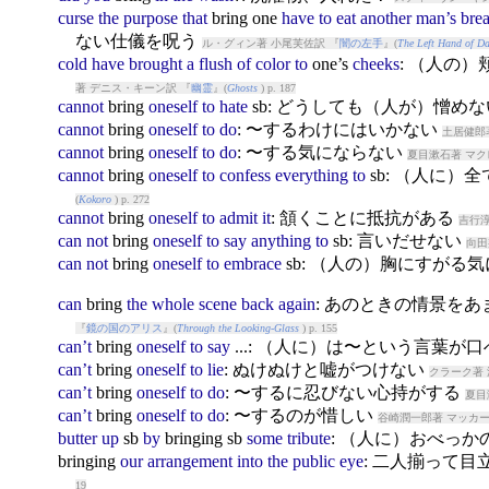
curse
the
purpose
that
bring
one
have
to
eat
another
man’s
bre
ない仕儀を呪う
ル・グィン著 小尾芙佐訳 『
闇の左手
』(
The Left Hand of Da
cold
have
brought
a
flush
of
color
to
one’s
cheeks
: （人の
著 デニス・キーン訳 『
幽霊
』(
Ghosts
) p. 187
cannot
bring
oneself
to
hate
sb: どうしても（人が）憎め
cannot
bring
oneself
to
do
: 〜するわけにはいかない
土居健郎
cannot
bring
oneself
to
do
: 〜する気にならない
夏目漱石著 マク
cannot
bring
oneself
to
confess
everything
to
sb: （人に
(
Kokoro
) p. 272
cannot
bring
oneself
to
admit
it
: 頷くことに抵抗がある
吉行淳
can
not
bring
oneself
to
say
anything
to
sb: 言いだせない
向田
can
not
bring
oneself
to
embrace
sb: （人の）胸にすがる
can
bring
the
whole
scene
back
again
: あのときの情景を
『
鏡の国のアリス
』(
Through the Looking-Glass
) p. 155
can’t
bring
oneself
to
say
...: （人に）は〜という言葉が
can’t
bring
oneself
to
lie
: ぬけぬけと嘘がつけない
クラーク著 
can’t
bring
oneself
to
do
: 〜するに忍びない心持がする
夏目
can’t
bring
oneself
to
do
: 〜するのが惜しい
谷崎潤一郎著 マッカー
butter
up
sb
by
bring
ing sb
some
tribute
: （人に）おべっ
bring
ing
our
arrangement
into
the
public
eye
: 二人揃って
19