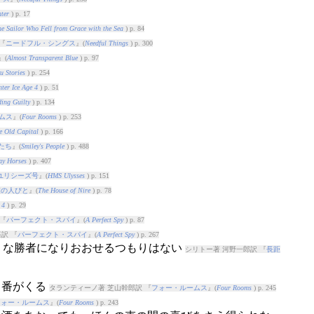
ter
) p. 17
e Sailor Who Fell from Grace with the Sea
) p. 84
『
ニードフル・シングス
』(
Needful Things
) p. 300
』(
Almost Transparent Blue
) p. 97
u Stories
) p. 254
nter Ice Age 4
) p. 51
ding Guilty
) p. 134
ムス
』(
Four Rooms
) p. 253
e Old Capital
) p. 166
たち
』(
Smiley's People
) p. 488
y Horses
) p. 407
ユリシーズ号
』(
HMS Ulysses
) p. 151
家の人びと
』(
The House of Nire
) p. 78
 4
) p. 29
『
パーフェクト・スパイ
』(
A Perfect Spy
) p. 87
訳 『
パーフェクト・スパイ
』(
A Perfect Spy
) p. 267
ような勝者になりおおせるつもりはない
シリトー著 河野一郎訳 『
長距
出番がくる
タランティーノ著 芝山幹郎訳 『
フォー・ルームス
』(
Four Rooms
) p. 245
フォー・ルームス
』(
Four Rooms
) p. 243