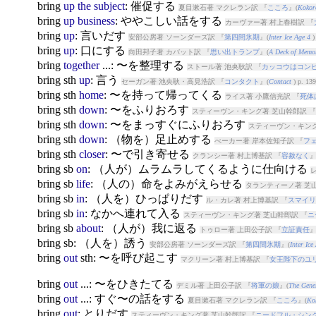
bring
up
the
subject
: 催促する
夏目漱石著 マクレラン訳 『
こころ
』(
Kokor
bring
up
business
: ややこしい話をする
カーヴァー著 村上春樹訳 『
bring
up
: 言いだす
安部公房著 ソーンダーズ訳 『
第四間氷期
』(
Inter Ice Age 4
)
bring
up
: 口にする
向田邦子著 カバット訳 『
思い出トランプ
』(
A Deck of Memo
bring
together
...: 〜を整理する
ストール著 池央耿訳 『
カッコウはコン
bring
sth
up
: 言う
セーガン著 池央耿・高見浩訳 『
コンタクト
』(
Contact
) p. 139
bring
sth
home
: 〜を持って帰ってくる
ライス著 小鷹信光訳 『
死体
bring
sth
down
: 〜をふりおろす
スティーヴン・キング著 芝山幹郎訳 『
bring
sth
down
: 〜をまっすぐにふりおろす
スティーヴン・キング
bring
sth
down
: （物を）足止めする
べーカー著 岸本佐知子訳 『
フ
bring
sth
closer
: 〜で引き寄せる
クランシー著 村上博基訳 『
容赦なく
』
bring
sb
on
: （人が）ムラムラしてくるように仕向ける
bring
sb
life
: （人の）命をよみがえらせる
タランティーノ著 芝
bring
sb
in
: （人を）ひっぱりだす
ル・カレ著 村上博基訳 『
スマイリ
bring
sb
in
: なかへ連れて入る
スティーヴン・キング著 芝山幹郎訳 『
ニ
bring
sb
about
: （人が）我に返る
トゥロー著 上田公子訳 『
立証責任
』
bring
sb: （人を）誘う
安部公房著 ソーンダーズ訳 『
第四間氷期
』(
Inter Ice
bring
out
sth: 〜を呼び起こす
マクリーン著 村上博基訳 『
女王陛下のユ
bring
out
...: 〜をひきたてる
デミル著 上田公子訳 『
将軍の娘
』(
The Gene
bring
out
...: すぐ〜の話をする
夏目漱石著 マクレラン訳 『
こころ
』(
Ko
bring
out
: とりだす
スティーヴン・キング著 芝山幹郎訳 『
ニードフル・シン