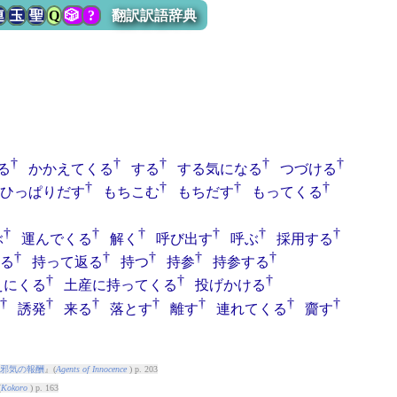
連
玉
聖
Q
🎲
?
翻訳訳語辞典
†
†
†
†
†
る
かかえてくる
する
する気になる
つづける
†
†
†
†
ひっぱりだす
もちこむ
もちだす
もってくる
†
†
†
†
†
†
ぶ
運んでくる
解く
呼び出す
呼ぶ
採用する
†
†
†
†
†
る
持って返る
持つ
持参
持参する
†
†
†
えにくる
土産に持ってくる
投げかける
†
†
†
†
†
†
†
誘発
来る
落とす
離す
連れてくる
齎す
邪気の報酬
』(
Agents of Innocence
) p. 203
(
Kokoro
) p. 163