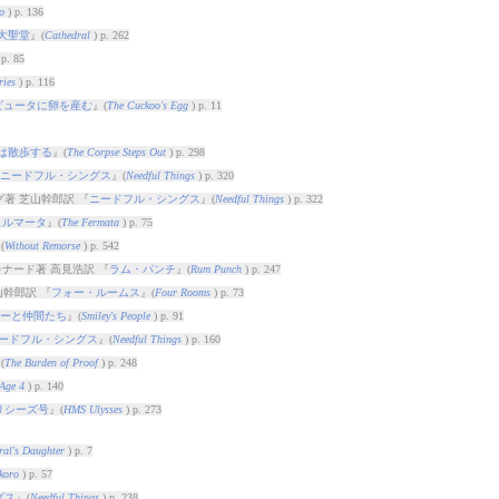
o
) p. 136
大聖堂
』(
Cathedral
) p. 262
 p. 85
ries
) p. 116
ピュータに卵を産む
』(
The Cuckoo's Egg
) p. 11
は散歩する
』(
The Corpse Steps Out
) p. 298
ニードフル・シングス
』(
Needful Things
) p. 320
著 芝山幹郎訳 『
ニードフル・シングス
』(
Needful Things
) p. 322
ェルマータ
』(
The Fermata
) p. 75
(
Without Remorse
) p. 542
レナード著 高見浩訳 『
ラム・パンチ
』(
Rum Punch
) p. 247
山幹郎訳 『
フォー・ルームス
』(
Four Rooms
) p. 73
ーと仲間たち
』(
Smiley's People
) p. 91
ードフル・シングス
』(
Needful Things
) p. 160
(
The Burden of Proof
) p. 248
 Age 4
) p. 140
リシーズ号
』(
HMS Ulysses
) p. 273
ral's Daughter
) p. 7
koro
) p. 57
グス
』(
Needful Things
) p. 238