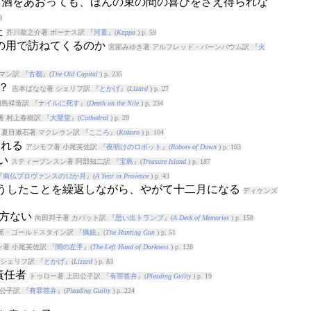
いくら酒をあおっても、ほんの束の間の喜びをさえ得られな
9
た
芥川龍之介著 ボーナス訳 『
河童
』(
Kappa
) p. 59
何の用で訪ねてくるのか
宮部みゆき著 アルフレッド・バーンバウム訳 『
火
マン訳 『
古都
』(
The Old Capital
) p. 235
た？
吉本ばなな著 シェリフ訳 『
とかげ
』(
Lizard
) p. 27
島祥造訳 『
ナイルに死す
』(
Death on the Nile
) p. 234
 村上春樹訳 『
大聖堂
』(
Cathedral
) p. 29
る
夏目漱石著 マクレラン訳 『
こころ
』(
Kokoro
) p. 104
われる
アシモフ著 小尾芙佐訳 『
夜明けのロボット
』(
Robots of Dawn
) p. 103
ない
スティーブンスン著 阿部知二訳 『
宝島
』(
Treasure Island
) p. 187
『
南仏プロヴァンスの12か月
』(
A Year in Provence
) p. 43
 こうしたことを繰返しながら、やがて十二月になる
ディケンズ
仕方ない
向田邦子著 カバット訳 『
思い出トランプ
』(
A Deck of Memories
) p. 158
尾・ゴールドスタイン訳 『
猟銃
』(
The Hunting Gun
) p. 51
著 小尾芙佐訳 『
闇の左手
』(
The Left Hand of Darkness
) p. 128
シェリフ訳 『
とかげ
』(
Lizard
) p. 83
の責任者
トゥロー著 上田公子訳 『
有罪答弁
』(
Pleading Guilty
) p. 19
公子訳 『
有罪答弁
』(
Pleading Guilty
) p. 224