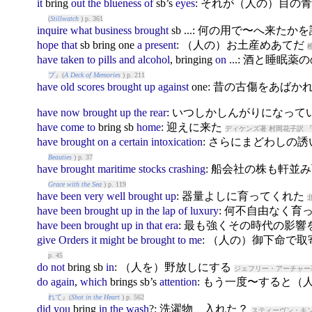
it
bring
out
the
blueness
of
sb’s
eyes
: それが（人の）目の
(
Stillwatch
) p. 361
inquire
what
business
brought
sb ...: 何の用で〜へ来たか
hope
that
sb
bring
one
a
present
: （人の）お土産めあてだ
have
taken
to
pills
and
alcohol
,
bring
ing
on
...: 酒と睡
プ
』(
A Deck of Memories
) p. 211
have
old
scores
brought
up
against
one: 昔の古傷をあばか
have
now
brought
up
the
rear
: いつしかしんがりになって
have
come
to
bring
sb
home
: 迎えに来た
ディケンズ著 村岡花子訳 
have
brought
on
a
certain
intoxication
: さらにまどわしの
Beauties
) p. 37
have
brought
maritime
stocks
crashing
: 船会社の株も軒並
Grace with the Sea
) p. 119
have
been
very
well
brought
up
: 器量よしに育ってくれた
have
been
brought
up
in
the
lap
of
luxury
: 何不自由なく育
have
been
brought
up
in
that
era
: 最も強くその時代の影
give
Orders
it
might
be
brought
to
me
: （人の）御下命で
p. 45
do
not
bring
sb
in
: （人を）野放しにする
ジェフリー・アーチャー著
do
again
,
which
bring
s sb’s
attention
: もう一度〜すると
れて
』(
Shot in the Heart
) p. 562
did
you
bring
in
the
wash
?: 洗濯物、入れた？
スティーヴン・キン