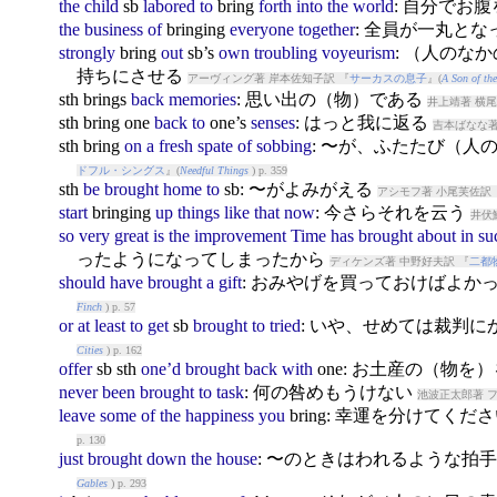
the
child
sb
labored
to
bring
forth
into
the
world
: 自分でお
the
business
of
bring
ing
everyone
together
: 全員が一丸と
strongly
bring
out
sb’s
own
troubling
voyeurism
: （人のな
持ちにさせる
アーヴィング著 岸本佐知子訳 『
サーカスの息子
』(
A Son of th
sth
bring
s
back
memories
: 思い出の（物）である
井上靖著 横
sth
bring
one
back
to
one’s
senses
: はっと我に返る
吉本ばなな著
sth
bring
on
a
fresh
spate
of
sobbing
: 〜が、ふたたび（人
ドフル・シングス
』(
Needful Things
) p. 359
sth
be
brought
home
to
sb: 〜がよみがえる
アシモフ著 小尾芙佐訳 
start
bring
ing
up
things
like
that
now
: 今さらそれを云う
井伏
so
very
great
is
the
improvement
Time
has
brought
about
in
su
ったようになってしまったから
ディケンズ著 中野好夫訳 『
二都
should
have
brought
a
gift
: おみやげを買っておけばよか
Finch
) p. 57
or
at
least
to
get
sb
brought
to
tried
: いや、せめては裁判
Cities
) p. 162
offer
sb sth
one’d
brought
back
with
one: お土産の（物を
never
been
brought
to
task
: 何の咎めもうけない
池波正太郎著 フ
leave
some
of
the
happiness
you
bring
: 幸運を分けてくだ
p. 130
just
brought
down
the
house
: 〜のときはわれるような拍
Gables
) p. 293