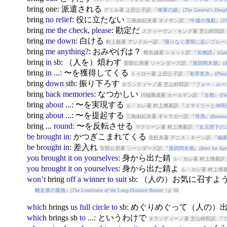
bring
one: 派遣される
デミル著 上田公子訳 『
将軍の娘
』(
The General's Daugh
bring
no
relief
: 役に立たない
三島由紀夫著 ネイサン訳 『
午後の曳航
』(
Th
bring
me
the
check
,
please
: 勘定だ
スティーヴン・キング著 芝山幹郎訳 
bring
me
down
: 白ける
村上龍著 アンドルー訳 『
限りなく透明に近いブルー
bring
me
anything
?: おみやげは？
椎名誠著 ショット訳 『
岳物語
』(
Gak
bring
in
sb: （人を）煩わす
安部公房著 ソーンダーズ訳 『
第四間氷期
』(
I
bring
in
...: 〜を獲得してくる
トゥロー著 上田公子訳 『
有罪答弁
』(
Plea
bring
down
sth: 振り下ろす
タランティーノ著 芝山幹郎訳 『
フォー・ルー
bring
back
memories
: なつかしい
川端康成著 ホールマン訳 『
古都
』(
Th
bring
about
...: 〜を実現する
ル・カレ著 村上博基訳 『
スマイリーと仲間
bring
about
...: 〜を提起する
三島由紀夫著 ギャラガー訳 『
奔馬
』(
Runawa
bring
...
round
: 〜を反転させる
マクリーン著 村上博基訳 『
女王陛下の
be
brought
in
: かつぎこまれてくる
北杜夫著 デニス・キーン訳 『
楡
be
brought
in
: 差入れ
安部公房著 ソーンダーズ訳 『
第四間氷期
』(
Inter Ice Age
you
brought
it
on
yourselves
: 身から出た錆
ル・カレ著 村上博基訳 
you
brought
it
on
yourselves
: 身から出た錆よ
ル・カレ著 村上博基
won’t
bring
off
a
winner
to
suit
sb: （人の）お気に召す
離走者の孤独
』(
The Loneliness of the Long-Distance Runner
) p. 60
which
bring
s
us
full
circle
to
sb: めぐりめぐって（人の）
which
bring
s sb
to
...: というわけで
タランティーノ著 芝山幹郎訳 『