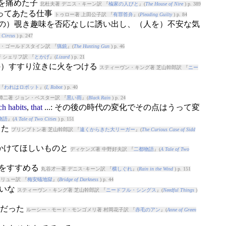
腹を痛めた子
北杜夫著 デニス・キーン訳 『
楡家の人びと
』(
The House of Nire
) p. 389
なってあたる仕事
トゥロー著 上田公子訳 『
有罪答弁
』(
Pleading Guilty
) p. 84
かの）覗き趣味を否応なしに誘い出し、（人を）不安な気
e Circus
) p. 247
尾・ゴールドスタイン訳 『
猟銃
』(
The Hunting Gun
) p. 46
 シェリフ訳 『
とかげ
』(
Lizard
) p. 21
の）すすり泣きに火をつける
スティーヴン・キング著 芝山幹郎訳 『
ニー
『
われはロボット
』(
I, Robot
) p. 40
鱒二著 ジョン・ベスター訳 『
黒い雨
』(
Black Rain
) p. 24
ch
habits
,
that
...: その後の時代の変化でその点はうって変
物語
』(
A Tale of Two Cities
) p. 151
った
プリンプトン著 芝山幹郎訳 『
遠くからきた大リーガー
』(
The Curious Case of Sidd
にかけてほしいものと
ディケンズ著 中野好夫訳 『
二都物語
』(
A Tale of Two
）をすすめる
丸谷才一著 デニス･キーン訳 『
横しぐれ
』(
Rain in the Wind
) p. 151
リュー訳 『
梅安蟻地獄
』(
Bridge of Darkness
) p. 44
さいな
スティーヴン・キング著 芝山幹郎訳 『
ニードフル・シングス
』(
Needful Things
)
手だった
ルーシー・モード・モンゴメリ著 村岡花子訳 『
赤毛のアン
』(
Anne of Green