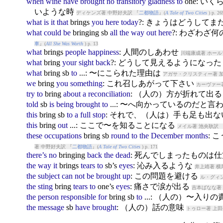
when
wine
have
brought
no
transitory
gladness
to
one: 
いような時
ディケンズ著 中野好夫訳 『
二都物語
』(
A Tale of Two Cities
) p. 26
what
is
it
that
bring
s
you
here
today
?: きょうはどうしてま
what
could
be
bring
ing sb
all
the
way
out
here
?: わざわざ
車
』(
All She Was Worth
) p. 13
what
bring
s
people
happiness
: 人間のしあわせ
川端康成著 ホール
what
bring
your
sight
back
?: どうして見えるようになっ
what
bring
sb
to
...: 〜にこられた理由は
アガサ・クリスティー著 加
we
bring
you
something
: これ召しあがって下さい
カーヴァー著
try
to
bring
about
a
reconciliation
: （人の）方が折れて出
told
sb
is
being
brought
to
...: 〜へ向かっているのだと言
this
bring
sb
to
a
full
stop
: それで、（人は）手も足も出
this
bring
out
...: ここで〜を知ることになる
メイル著 池央耿訳 
these
occupations
bring
sb
round
to
the
December
months
:
著 中野好夫訳 『
二都物語
』(
A Tale of Two Cities
) p. 171
there’s
no
bring
ing
back
the
dead
: 死んでしまったものは
the
way
it
bring
s
tears
to
sb’s
eyes
: 沁み入るような
井上靖著 横
the
subject
can
not
be
brought
up
: この問題を避ける
ル・グィン
the
sting
bring
tears
to
one’s
eyes
: 痛さで涙が出る
吉本ばなな著 
the
person
responsible
for
bring
sb
to
...: （人の）〜入り
the
message
sb
have
brought
: （人の）話の意味
トゥロー著 上田