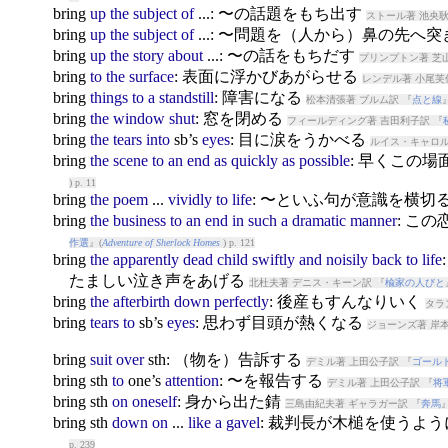
bring
up
the
subject
of
...: 〜の話題をもち出す
ストール著 池央耿
bring
up
the
subject
of
...: 〜問題を（人から）鼻の先へ
bring
up
the
story
about
...: 〜の話をもちだす
プリンプトン著 芝
bring
to
the
surface
: 表面に浮かびあがらせる
レンデル著 小尾芙
bring
things
to
a
standstill
: 障害になる
松本清張著 ブルム訳 『
点と線
bring
the
window
shut
: 窓を閉める
フィールディング著 吉田利子訳 『
bring
the
tears
into
sb’s
eyes
: 目に涙をうかべる
ルイス・キャロル
bring
the
scene
to
an
end
as
quickly
as
possible
: 早くこの
) p. 11
bring
the
poem
...
vividly
to
life
: 〜といふ句が意識を横切
bring
the
business
to
an
end
in
such
a
dramatic
manner
: こ
作選
』(
Adventure of Sherlock Homes
) p. 121
bring
the
apparently
dead
child
swiftly
and
noisily
back
to
life
たましい泣き声をあげる
北杜夫著 デニス・キーン訳 『
楡家の人びと
bring
the
afterbirth
down
perfectly
: 後産もすんなりいく
タラ
bring
tears
to
sb’s
eyes
: 思わず目頭が熱くなる
ジョーンズ著 岸
bring
suit
over
sth: （物を）告訴する
デミル著 上田公子訳 『
ゴール
bring
sth
to
one’s
attention
: 〜を報告する
デミル著 上田公子訳 『
将
bring
sth
on
oneself
: 身から出た錆
三島由紀夫著 ギャラガー訳 『
奔馬
』
bring
sth
down
on
...
like
a
gavel
: 裁判長が木槌を使うよ
p. 239