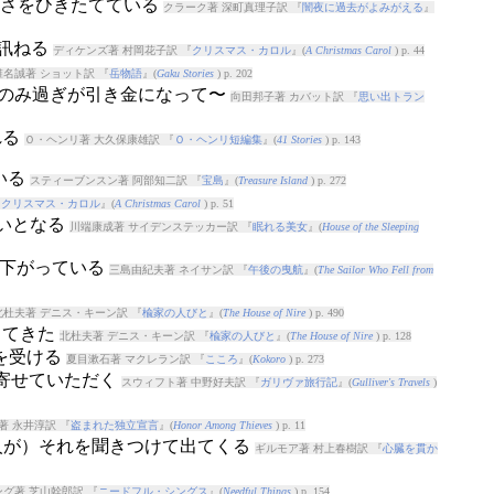
青さをひきたてている
クラーク著 深町真理子訳 『
闇夜に過去がよみがえる
』
を訊ねる
ディケンズ著 村岡花子訳 『
クリスマス・カロル
』(
A Christmas Carol
) p. 44
椎名誠著 ショット訳 『
岳物語
』(
Gaku Stories
) p. 202
眠薬ののみ過ぎが引き金になって〜
向田邦子著 カバット訳 『
思い出トラン
れる
Ｏ・ヘンリ著 大久保康雄訳 『
Ｏ・ヘンリ短編集
』(
41 Stories
) p. 143
いる
スティーブンスン著 阿部知二訳 『
宝島
』(
Treasure Island
) p. 272
『
クリスマス・カロル
』(
A Christmas Carol
) p. 51
誘いとなる
川端康成著 サイデンステッカー訳 『
眠れる美女
』(
House of the Sleeping
み下がっている
三島由紀夫著 ネイサン訳 『
午後の曳航
』(
The Sailor Who Fell from
北杜夫著 デニス・キーン訳 『
楡家の人びと
』(
The House of Nire
) p. 490
ってきた
北杜夫著 デニス・キーン訳 『
楡家の人びと
』(
The House of Nire
) p. 128
響を受ける
夏目漱石著 マクレラン訳 『
こころ
』(
Kokoro
) p. 273
取寄せていただく
スウィフト著 中野好夫訳 『
ガリヴァ旅行記
』(
Gulliver's Travels
)
 永井淳訳 『
盗まれた独立宣言
』(
Honor Among Thieves
) p. 11
（人が）それを聞きつけて出てくる
ギルモア著 村上春樹訳 『
心臓を貫か
グ著 芝山幹郎訳 『
ニードフル・シングス
』(
Needful Things
) p. 154