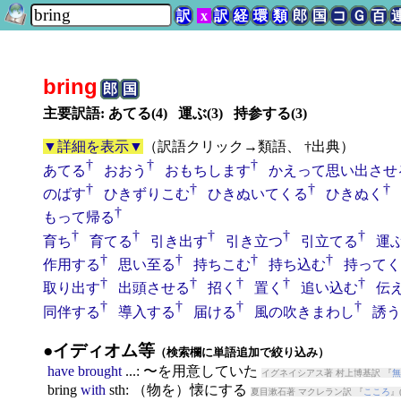
訳
x
訳
経
環
類
郎
国
コ
Ｇ
百
bring
郎
国
主要訳語: あてる(4) 運ぶ(3) 持参する(3)
▼詳細を表示▼
（
訳語クリック→類語、 †出典
）
†
†
†
あてる
おおう
おもちします
かえって思い出させ
†
†
†
†
のばす
ひきずりこむ
ひきぬいてくる
ひきぬく
†
もって帰る
†
†
†
†
†
育ち
育てる
引き出す
引き立つ
引立てる
運
†
†
†
†
作用する
思い至る
持ちこむ
持ち込む
持ってく
†
†
†
†
†
取り出す
出頭させる
招く
置く
追い込む
伝
†
†
†
†
同伴する
導入する
届ける
風の吹きまわし
誘う
●イディオム等
（検索欄に単語追加で絞り込み）
have
brought
...: 〜を用意していた
イグネイシアス著 村上博基訳 『
無
bring
with
sth: （物を）懐にする
夏目漱石著 マクレラン訳 『
こころ
』