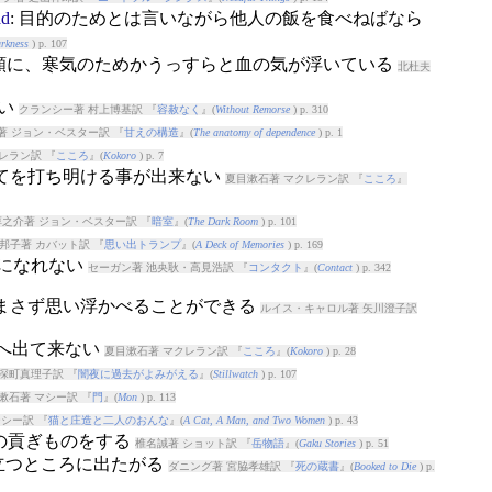
ad
: 目的のためとは言いながら他人の飯を食べねばなら
rkness
) p. 107
）頬に、寒気のためかうっすらと血の気が浮いている
北杜夫
ない
クランシー著 村上博基訳 『
容赦なく
』(
Without Remorse
) p. 310
著 ジョン・ベスター訳 『
甘えの構造
』(
The anatomy of dependence
) p. 1
レラン訳 『
こころ
』(
Kokoro
) p. 7
）全てを打ち明ける事が出来ない
夏目漱石著 マクレラン訳 『
こころ
』
之介著 ジョン・ベスター訳 『
暗室
』(
The Dark Room
) p. 101
邦子著 カバット訳 『
思い出トランプ
』(
A Deck of Memories
) p. 169
気になれない
セーガン著 池央耿・高見浩訳 『
コンタクト
』(
Contact
) p. 342
あまさず思い浮かべることができる
ルイス・キャロル著 矢川澄子訳
口へ出て来ない
夏目漱石著 マクレラン訳 『
こころ
』(
Kokoro
) p. 28
深町真理子訳 『
闇夜に過去がよみがえる
』(
Stillwatch
) p. 107
漱石著 マシー訳 『
門
』(
Mon
) p. 113
シー訳 『
猫と庄造と二人のおんな
』(
A Cat, A Man, and Two Women
) p. 43
かの貢ぎものをする
椎名誠著 ショット訳 『
岳物語
』(
Gaku Stories
) p. 51
目立つところに出たがる
ダニング著 宮脇孝雄訳 『
死の蔵書
』(
Booked to Die
) p.