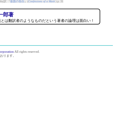
rby訳 『
仮面の告白
』(
Confessions of a Mask
) p. 31
一郎著
員とは翻訳者のようなものだという著者の論理は面白い！
orporation
All rights reserved.
おります。