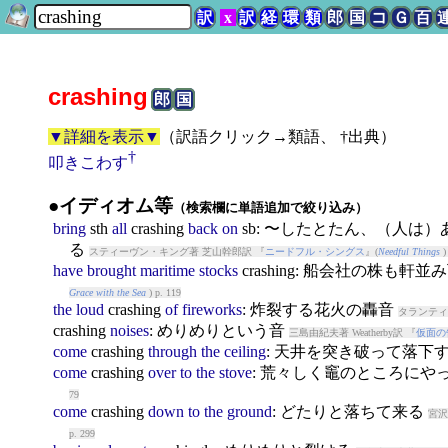
訳
x
訳
経
環
類
郎
国
コ
Ｇ
百
crashing
郎
国
▼詳細を表示▼
（
訳語クリック→類語、 †出典
）
†
叩きこわす
●イディオム等
（検索欄に単語追加で絞り込み）
bring
sth
all
crashing
back
on
sb: 〜したとたん、（人
る
スティーヴン・キング著 芝山幹郎訳 『
ニードフル・シングス
』(
Needful Things
)
have
brought
maritime
stocks
crashing
: 船会社の株も軒並
Grace with the Sea
) p. 119
the
loud
crashing
of
fireworks
: 炸裂する花火の轟音
タランティ
crashing
noises
: めりめりという音
三島由紀夫著 Weatherby訳 『
仮面の
come
crashing
through
the
ceiling
: 天井を突き破って落下
come
crashing
over
to
the
stove
: 荒々しく竈のところにや
79
come
crashing
down
to
the
ground
: どたりと落ちて来る
宮沢
p. 299