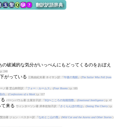
連
玉
聖
Q
🎲
?
翻訳訳語辞典
は）あの破滅的な気分がいっぺんにもどってくるのをおぼえ
 p. 240
み下がっている
三島由紀夫著 ネイサン訳 『
午後の曳航
』(
The Sailor Who Fell from
ーノ著 芝山幹郎訳 『
フォー・ルームス
』(
Four Rooms
) p. 185
告白
』(
Confessions of a Mask
) p. 117
する
バーンバウム著 土屋京子訳 『
EQ〜こころの知能指数
』(
Emotional Intelligence
) p. 47
って来る
ウィンターソン著 岸本佐知子訳 『
さくらんぼの性は
』(
Sexing The Cherry
) p.
賢治著 ジョン・ベスター訳 『
なめとこ山の熊
』(
Wild Cat and the Acorns and Other Stories
)