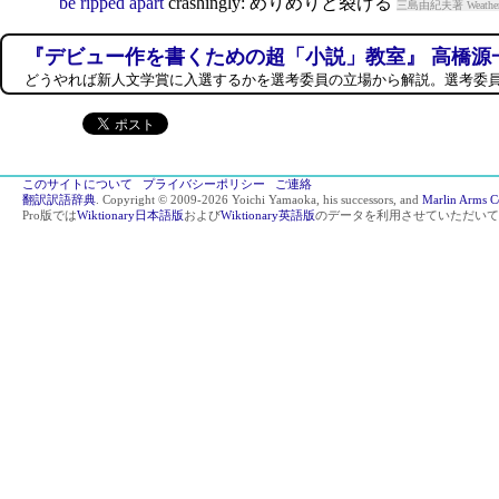
be
ripped
apart
crashing
ly: めりめりと裂ける
三島由紀夫著 Weathe
『デビュー作を書くための超「小説」教室』 高橋源
どうやれば新人文学賞に入選するかを選考委員の立場から解説。選考委
このサイトについて
プライバシーポリシー
ご連絡
翻訳訳語辞典
. Copyright © 2009-2026 Yoichi Yamaoka, his successors, and
Marlin Arms C
Pro版では
Wiktionary日本語版
および
Wiktionary英語版
のデータを利用させていただいて