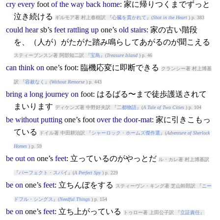
cry
every
foot
of
the
way
back
home
: 家に帰りつくまでずっと
泣き続ける
ギルモア著 村上春樹訳 『
心臓を貫かれて
』(
Shot in the Heart
) p. 383
could
hear
sb’s
feet
rattling
up
one’s
old
stairs
: 家の古い階段
を、（人が）がたがた踏み鳴らしてあがるのが聞こえる
スティーブンスン著 阿部知二訳 『
宝島
』(
Treasure Island
) p. 46
can
think
on
one’s
foot
: 臨機応変に即断できる
クランシー著 村上博基
訳 『
容赦なく
』(
Without Remorse
) p. 443
bring
a
long
journey
on
foot
: はるばる〜まで徒歩護送されて
まいります
ディケンズ著 中野好夫訳 『
二都物語
』(
A Tale of Two Cities
) p. 104
be
without
putting
one’s
foot
over
the
door-mat
: 家に引きこもっ
ている
ドイル著 中田耕治訳 『
シャーロック・ホームズ傑作選
』(
Adventure of Sherlock
Homes
) p. 59
be
out
on
one’s
feet
: 立っているのがやっとだ
ル・カレ著 村上博基訳
『
パーフェクト・スパイ
』(
A Perfect Spy
) p. 229
be
on
one’s
feet
: 立ちんぼをする
スティーヴン・キング著 芝山幹郎訳 『
ニー
ドフル・シングス
』(
Needful Things
) p. 154
be
on
one’s
feet
: 立ち上がっている
トゥロー著 上田公子訳 『
立証責任
』