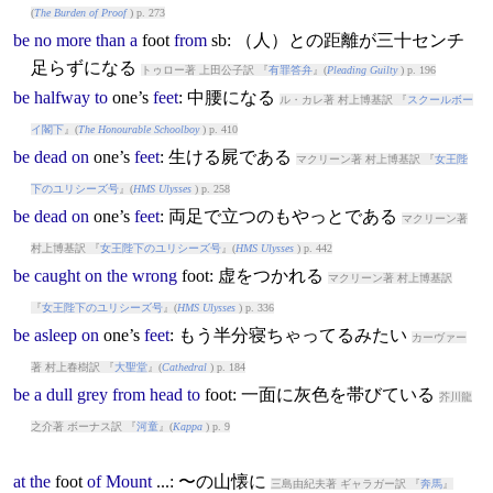
(
The Burden of Proof
) p. 273
be
no
more
than
a
foot
from
sb: （人）との距離が三十センチ
足らずになる
トゥロー著 上田公子訳 『
有罪答弁
』(
Pleading Guilty
) p. 196
be
halfway
to
one’s
feet
: 中腰になる
ル・カレ著 村上博基訳 『
スクールボー
イ閣下
』(
The Honourable Schoolboy
) p. 410
be
dead
on
one’s
feet
: 生ける屍である
マクリーン著 村上博基訳 『
女王陛
下のユリシーズ号
』(
HMS Ulysses
) p. 258
be
dead
on
one’s
feet
: 両足で立つのもやっとである
マクリーン著
村上博基訳 『
女王陛下のユリシーズ号
』(
HMS Ulysses
) p. 442
be
caught
on
the
wrong
foot
: 虚をつかれる
マクリーン著 村上博基訳
『
女王陛下のユリシーズ号
』(
HMS Ulysses
) p. 336
be
asleep
on
one’s
feet
: もう半分寝ちゃってるみたい
カーヴァー
著 村上春樹訳 『
大聖堂
』(
Cathedral
) p. 184
be
a
dull
grey
from
head
to
foot
: 一面に灰色を帯びている
芥川龍
之介著 ボーナス訳 『
河童
』(
Kappa
) p. 9
at
the
foot
of
Mount
...: 〜の山懐に
三島由紀夫著 ギャラガー訳 『
奔馬
』