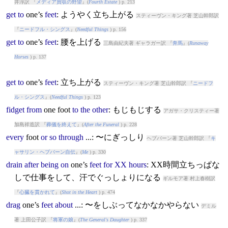
井淳訳 『
メディア買収の野望
』(
Fourth Estate
) p. 213
get
to
one’s
feet
: ようやく立ち上がる
スティーヴン・キング著 芝山幹郎訳
『
ニードフル・シングス
』(
Needful Things
) p. 156
get
to
one’s
feet
: 腰を上げる
三島由紀夫著 ギャラガー訳 『
奔馬
』(
Runaway
Horses
) p. 137
get
to
one’s
feet
: 立ち上がる
スティーヴン・キング著 芝山幹郎訳 『
ニードフ
ル・シングス
』(
Needful Things
) p. 123
fidget
from
one
foot
to
the
other
: もじもじする
アガサ・クリスティー著
加島祥造訳 『
葬儀を終えて
』(
After the Funeral
) p. 228
every
foot
or
so
through
...: 〜にぎっしり
ヘプバーン著 芝山幹郎訳 『
キ
ャサリン・ヘプバーン自伝
』(
Me
) p. 330
drain
after
being
on
one’s
feet
for
XX
hours
: XX時間立ちっぱな
しで仕事をして、汗でぐっしょりになる
ギルモア著 村上春樹訳
『
心臓を貫かれて
』(
Shot in the Heart
) p. 474
drag
one’s
feet
about
...: 〜をしぶってなかなかやらない
デミル
著 上田公子訳 『
将軍の娘
』(
The General's Daughter
) p. 337