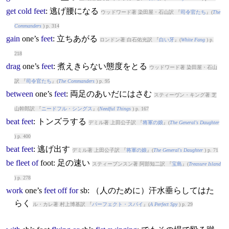
get
cold
feet
: 逃げ腰になる
ウッドワード著 染田屋・石山訳 『
司令官たち
』(
The
Commanders
) p. 314
gain
one’s
feet
: 立ちあがる
ロンドン著 白石佑光訳 『
白い牙
』(
White Fang
) p.
218
drag
one’s
feet
: 煮えきらない態度をとる
ウッドワード著 染田屋・石山
訳 『
司令官たち
』(
The Commanders
) p. 95
between
one’s
feet
: 両足のあいだにはさむ
スティーヴン・キング著 芝
山幹郎訳 『
ニードフル・シングス
』(
Needful Things
) p. 167
beat
feet
: トンズラする
デミル著 上田公子訳 『
将軍の娘
』(
The General's Daughter
) p. 400
beat
feet
: 逃げ出す
デミル著 上田公子訳 『
将軍の娘
』(
The General's Daughter
) p. 71
be
fleet
of
foot
: 足の速い
スティーブンスン著 阿部知二訳 『
宝島
』(
Treasure Island
) p. 278
work
one’s
feet
off
for
sb: （人のために）汗水垂らしてはた
らく
ル・カレ著 村上博基訳 『
パーフェクト・スパイ
』(
A Perfect Spy
) p. 29