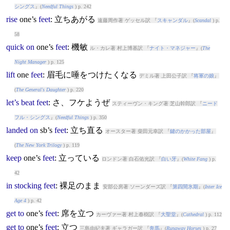
シングス
』(
Needful Things
) p. 242
rise
one’s
feet
: 立ちあがる
遠藤周作著 ゲッセル訳 『
スキャンダル
』(
Scandal
) p.
58
quick
on
one’s
feet
: 機敏
ル・カレ著 村上博基訳 『
ナイト・マネジャー
』(
The
Night Manager
) p. 125
lift
one
feet
: 眉毛に唾をつけたくなる
デミル著 上田公子訳 『
将軍の娘
』
(
The General's Daughter
) p. 220
let’s
beat
feet
: さ、フケようぜ
スティーヴン・キング著 芝山幹郎訳 『
ニード
フル・シングス
』(
Needful Things
) p. 350
landed
on
sb’s
feet
: 立ち直る
オースター著 柴田元幸訳 『
鍵のかかった部屋
』
(
The New York Trilogy
) p. 119
keep
one’s
feet
: 立っている
ロンドン著 白石佑光訳 『
白い牙
』(
White Fang
) p.
42
in
stocking
feet
: 裸足のまま
安部公房著 ソーンダーズ訳 『
第四間氷期
』(
Inter Ice
Age 4
) p. 42
get
to
one’s
feet
: 席を立つ
カーヴァー著 村上春樹訳 『
大聖堂
』(
Cathedral
) p. 112
get
to
one’s
feet
: 立つ
三島由紀夫著 ギャラガー訳 『
奔馬
』(
Runaway Horses
) p. 27