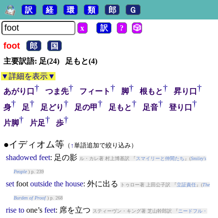
訳
経
環
類
郎
Ｇ
x
訳
?
🎲
foot
郎
国
主要訳語: 足(24) 足もと(4)
▼詳細を表示▼
†
†
†
†
†
†
あがり口
つま先
フィート
脚
根もと
昇り口
†
†
†
†
†
†
†
身
足
足どり
足の甲
足もと
足音
登り口
†
†
†
片脚
片足
歩
●イディオム等
（
↑
単語追加で絞り込み）
shadowed
feet
: 足の影
ル・カレ著 村上博基訳 『
スマイリーと仲間たち
』(
Smiley's
People
) p. 239
set
foot
outside
the
house
: 外に出る
トゥロー著 上田公子訳 『
立証責任
』(
The
Burden of Proof
) p. 268
rise
to
one’s
feet
: 席を立つ
スティーヴン・キング著 芝山幹郎訳 『
ニードフル・