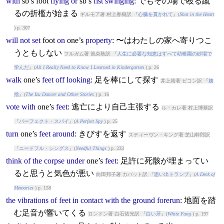
with
sb’s
foot
flying
or
sb’s
fist
swinging
: でもその場で殴る蹴
るの折檻が始まる
ギルモア著 村上春樹訳 『
心臓を貫かれて
』(
Shot in the Heart
) p. 307
will
not
set
foot
on
one’s
property
: 〜はわたしの家へ寄りつこ
うともしない
フルガム著 池央耿訳 『
人生に必要な知恵はすべて幼稚園の砂場で
学んだ
』(
All I Really Need to Know I Learned in Kindergarten
) p. 26
walk
one’s
feet
off
looking
: 足を棒にして探す
井上靖著 ピコン訳 『
姨
捨
』(
The Izu Dancer and Other Stories
) p. 16
vote
with
one’s
feet
: 逃亡により自己主張する
ル・カレ著 村上博基訳
『
パーフェクト・スパイ
』(
A Perfect Spy
) p. 25
turn
one’s
feet
around
: きびすを返す
スティーヴン・キング著 芝山幹郎訳
『
ニードフル・シングス
』(
Needful Things
) p. 233
think
of
the
corpse
under
one’s
feet
: 足許に死骸が埋まってい
ると思うと気色が悪い
向田邦子著 カバット訳 『
思い出トランプ
』(
A Deck of
Memories
) p. 158
the
vibrations
of
feet
in
contact
with
the
ground
forerun
: 地面を踏
む足音が響いてくる
ロンドン著 白石佑光訳 『
白い牙
』(
White Fang
) p. 197