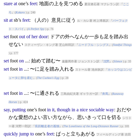
stare
at
one’s
feet
: 地面の上を見つめる
夏目漱石著 マクレラン訳 『
ここ
ろ
』(
Kokoro
) p. 240
sit
at
sb’s
feet
: （人の）意見に従う
ル・カレ著 村上博基訳 『
パーフェク
ト・スパイ
』(
A Perfect Spy
) p. 76
set
foot
out
of
her
door
: ドアの外へなんか一歩も足を踏み出
せない
スティーヴン・キング著 芝山幹郎訳 『
ニードフル・シングス
』(
Needful Things
) p. 177
set
foot
on
...: 始めて踏む〜
遠藤周作著 ジョンストン訳 『
沈黙
』(
Silence
) p. 33
set
foot
in
...: 〜に足を踏み入れる
ストール著 池央耿訳 『
カッコウはコンピ
ュータに卵を産む
』(
The Cuckoo's Egg
) p. 28
set
foot
in
...: 〜に通される
三島由紀夫著 ギャラガー訳 『
奔馬
』(
Runaway
Horses
) p. 424
say
,
putting
one’s
foot
in
it
,
though
in
a
nice
sociable
way
: おだや
かな愛想のよい言い方ながら、思いきって口を切る
シリト
ー著 河野一郎訳 『
長距離走者の孤独
』(
The Loneliness of the Long-Distance Runner
) p. 181
quickly
jump
to
one’s
feet
: ぱっと立ちあがる
フィールディング著 吉田