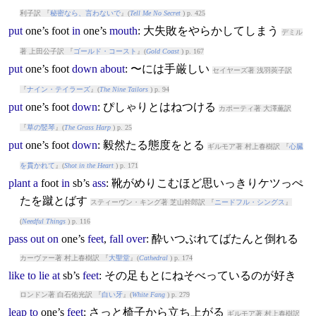
利子訳 『
秘密なら、言わないで
』(
Tell Me No Secret
) p. 425
put
one’s
foot
in
one’s
mouth
: 大失敗をやらかしてしまう
デミル
著 上田公子訳 『
ゴールド・コースト
』(
Gold Coast
) p. 167
put
one’s
foot
down
about
: 〜には手厳しい
セイヤーズ著 浅羽莢子訳
『
ナイン・テイラーズ
』(
The Nine Tailors
) p. 94
put
one’s
foot
down
: ぴしゃりとはねつける
カポーティ著 大澤薫訳
『
草の竪琴
』(
The Grass Harp
) p. 25
put
one’s
foot
down
: 毅然たる態度をとる
ギルモア著 村上春樹訳 『
心臓
を貫かれて
』(
Shot in the Heart
) p. 171
plant
a
foot
in
sb’s
ass
: 靴がめりこむほど思いっきりケツっぺ
たを蹴とばす
スティーヴン・キング著 芝山幹郎訳 『
ニードフル・シングス
』
(
Needful Things
) p. 116
pass
out
on
one’s
feet
,
fall
over
: 酔いつぶれてばたんと倒れる
カーヴァー著 村上春樹訳 『
大聖堂
』(
Cathedral
) p. 174
like
to
lie
at
sb’s
feet
: その足もとにねそべっているのが好き
ロンドン著 白石佑光訳 『
白い牙
』(
White Fang
) p. 279
leap
to
one’s
feet
: さっと椅子から立ち上がる
ギルモア著 村上春樹訳