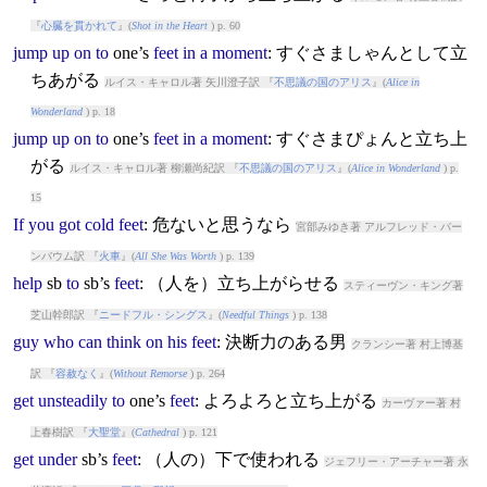
『
心臓を貫かれて
』(
Shot in the Heart
) p. 60
jump
up
on
to
one’s
feet
in
a
moment
: すぐさましゃんとして立
ちあがる
ルイス・キャロル著 矢川澄子訳 『
不思議の国のアリス
』(
Alice in
Wonderland
) p. 18
jump
up
on
to
one’s
feet
in
a
moment
: すぐさまぴょんと立ち上
がる
ルイス・キャロル著 柳瀬尚紀訳 『
不思議の国のアリス
』(
Alice in Wonderland
) p.
15
If
you
got
cold
feet
: 危ないと思うなら
宮部みゆき著 アルフレッド・バー
ンバウム訳 『
火車
』(
All She Was Worth
) p. 139
help
sb
to
sb’s
feet
: （人を）立ち上がらせる
スティーヴン・キング著
芝山幹郎訳 『
ニードフル・シングス
』(
Needful Things
) p. 138
guy
who
can
think
on
his
feet
: 決断力のある男
クランシー著 村上博基
訳 『
容赦なく
』(
Without Remorse
) p. 264
get
unsteadily
to
one’s
feet
: よろよろと立ち上がる
カーヴァー著 村
上春樹訳 『
大聖堂
』(
Cathedral
) p. 121
get
under
sb’s
feet
: （人の）下で使われる
ジェフリー・アーチャー著 永