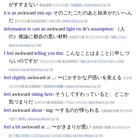
がすすまない
椎名誠著 ショット訳 『
岳物語
』(
Gaku Stories
) p. 43
it
is
an
awkward
mix-up
: そのごたごたのあと始末がたいへん
だ
ロンドン著 白石佑光訳 『
白い牙
』(
White Fang
) p. 36
information
to
cast
an
awkward
light
on
sb’s
assumption
: （人
の）推論に都合の悪い材料
丸谷才一著 デニス･キーン訳 『
横しぐれ
』
(
Rain in the Wind
) p. 108
I
feel
awkward
telling
you
this
: こんなことはまことに申しづ
らいのですが
プリンプトン著 芝山幹郎訳 『
遠くからきた大リーガー
』(
The
Curious Case of Sidd Finch
) p. 30
feel
slightly
awkward
at
...: 〜にかすかな戸惑いを覚える
イグネ
イシアス著 村上博基訳 『
無邪気の報酬
』(
Agents of Innocence
) p. 23
feel
awkward
sitting
here
: そうしてすわっていると、どこか
気づまりだ
レナード著 高見浩訳 『
ラム・パンチ
』(
Rum Punch
) p. 410
feel
awkward
about
~ing: 〜するのが憚られる
三島由紀夫著 ギャラガ
ー訳 『
奔馬
』(
Runaway Horses
) p. 61
feel
a
bit
awkward
at
...: 〜がきまりが悪い
谷崎潤一郎著 マッカーシー
訳 『
猫と庄造と二人のおんな
』(
A Cat, A Man, and Two Women
) p. 42