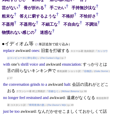
†
†
†
†
芸がない
骨が折れる
手ごわい
手持無沙汰な
†
†
†
†
粗末な
答えに窮するような
不格好
不恰好さ
†
†
†
†
†
不器用
不器用な
不細工な
不自由な
不調法
†
†
物慣れない感じの
迷惑な
●イディオム等
（
↑
単語追加で絞り込み）
replace
awkward
ones
: 旧套を打破する
ストール著 池央耿訳 『
カッコウ
はコンピュータに卵を産む
』(
The Cuckoo's Egg
) p. 7
with
one’s
shrill
voice
and
awkward
enunciation
: すっかりとは
舌の回らないキンキン声で
椎名誠著 ショット訳 『
岳物語
』(
Gaku Stories
)
p. 17
the
conversation
grinds
to
a
awkward
halt
: 会話の流れがとどこ
おる
クランシー著 村上博基訳 『
容赦なく
』(
Without Remorse
) p. 66
no
longer
feel
restrained
and
awkward
: 遠慮がなくなる
有吉佐和子
著 コスタント訳 『
華岡青洲の妻
』(
The Doctor's Wife
) p. 49
just
be
too
awkward
: なんだかせせこましくておかしくて話