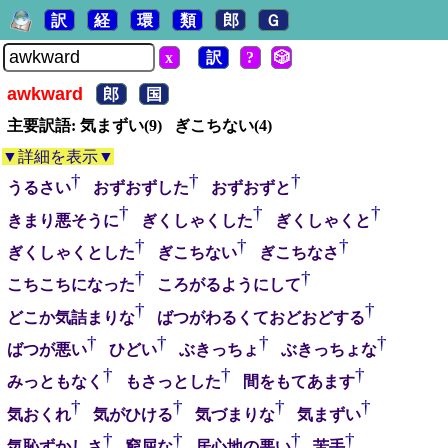
訳
経
環
類
郎
Ｇ
x
訳
?
🎲
awkward
郎
国
主要訳語: 気まずい(9) ぎこちない(4)
▼詳細を表示▼
†
†
†
うるさい
おずおずした
おずおずと
†
†
†
きまり悪そうに
ぎくしゃくした
ぎくしゃくと
†
†
†
ぎくしゃくとした
ぎこちない
ぎこちなさ
†
†
こちこちになった
ころがるようにして
†
†
どこか気詰まりな
ばつがわるくておどおどする
†
†
†
†
ばつが悪い
ひどい
ぶきっちょ
ぶきっちょな
†
†
†
みっともなく
もさっとした
間をもてあます
†
†
†
†
気おくれ
気がひける
気づまりな
気まずい
†
†
†
†
気恥ずかしさ
窮屈な
居心地の悪い
苦手