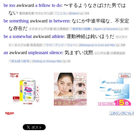
be
too
awkward
a
fellow
to
do
: 〜するようなさばけた男では
ない
夏目漱石著 マクレラン訳 『
こころ
』(
Kokoro
) p. 218
be
something
awkward
in
between
: なにか中途半端な、不安定
な存在だ
イグネイシアス著 村上博基訳 『
無邪気の報酬
』(
Agents of Innocence
) p. 305
be
a
somewhat
awkward
athlete
: 運動神経は鈍いほうだ
ヴィラー
ド、ネイグル著 高見浩訳 『
ラヴ・アンド・ウォー
』(
Hemingway in Love and War
) p. 438
an
awkward
unpleasant
silence
: 気まずい沈黙
レンデル著 小尾芙佐訳
『
死を誘う暗号
』(
Talking to Strange Men
) p. 65