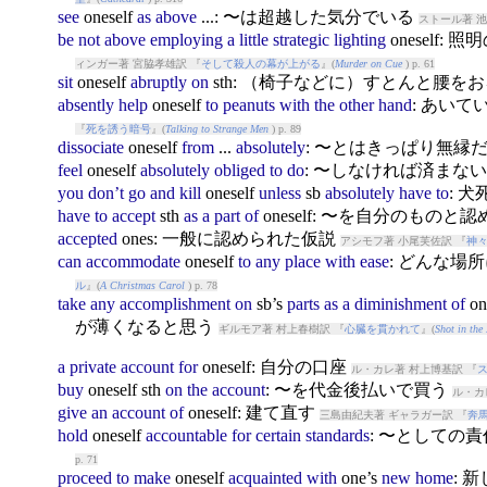
see
ones
elf
as
above
...: 〜は超越した気分でいる
ストール著 池
be
not
above
employing
a
little
strategic
lighting
ones
elf:
ィンガー著 宮脇孝雄訳 『
そして殺人の幕が上がる
』(
Murder on Cue
) p. 61
sit
ones
elf
abruptly
on
sth: （椅子などに）すとんと腰を
absently
help
ones
elf
to
peanuts
with
the
other
hand
: あい
『
死を誘う暗号
』(
Talking to Strange Men
) p. 89
dissociate
ones
elf
from
...
absolutely
: 〜とはきっぱり無縁
feel
ones
elf
absolutely
obliged
to
do
: 〜しなければ済まな
you
don’t
go
and
kill
ones
elf
unless
sb
absolutely
have
to
: 
have
to
accept
sth
as
a
part
of
ones
elf: 〜を自分のものと
accepted
ones
: 一般に認められた仮説
アシモフ著 小尾芙佐訳 『
神
can
accommodate
ones
elf
to
any
place
with
ease
: どんな場
ル
』(
A Christmas Carol
) p. 78
take
any
accomplishment
on
sb’s
parts
as
a
diminishment
of
on
が薄くなると思う
ギルモア著 村上春樹訳 『
心臓を貫かれて
』(
Shot in the
a
private
account
for
ones
elf: 自分の口座
ル・カレ著 村上博基訳 『
buy
ones
elf sth
on
the
account
: 〜を代金後払いで買う
ル・カ
give
an
account
of
ones
elf: 建て直す
三島由紀夫著 ギャラガー訳 『
奔
hold
ones
elf
accountable
for
certain
standards
: 〜としての
p. 71
proceed
to
make
ones
elf
acquainted
with
one’s
new
home
: 