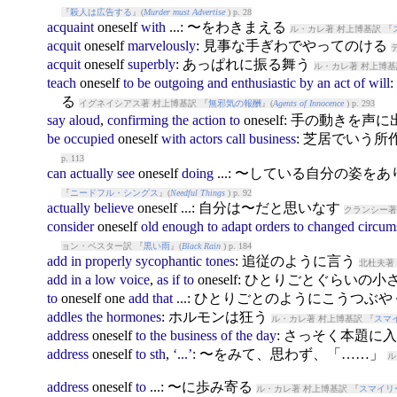
『
殺人は広告する
』(
Murder must Advertise
) p. 28
acquaint
ones
elf
with
...: 〜をわきまえる
ル・カレ著 村上博基訳 『
acquit
ones
elf
marvelously
: 見事な手ぎわでやってのける
acquit
ones
elf
superbly
: あっぱれに振る舞う
ル・カレ著 村上博基
teach
ones
elf
to
be
outgoing
and
enthusiastic
by
an
act
of
will
る
イグネイシアス著 村上博基訳 『
無邪気の報酬
』(
Agents of Innocence
) p. 293
say
aloud
,
confirming
the
action
to
ones
elf: 手の動きを
be
occupied
ones
elf
with
actors
call
business
: 芝居でいう
p. 113
can
actually
see
ones
elf
doing
...: 〜している自分の姿
『
ニードフル・シングス
』(
Needful Things
) p. 92
actually
believe
ones
elf ...: 自分は〜だと思いなす
クランシー著
consider
ones
elf
old
enough
to
adapt
orders
to
changed
circum
ョン・ベスター訳 『
黒い雨
』(
Black Rain
) p. 184
add
in
properly
sycophantic
tones
: 追従のように言う
北杜夫著
add
in
a
low
voice
,
as
if
to
ones
elf: ひとりごとぐらいの
to
ones
elf one
add
that
...: ひとりごとのようにこうつぶ
addles
the
hormones
: ホルモンは狂う
ル・カレ著 村上博基訳 『
スマ
address
ones
elf
to
the
business
of
the
day
: さっそく本題に
address
ones
elf
to
sth
,
‘...’
: 〜をみて、思わず、「……」
ル
address
ones
elf
to
...: 〜に歩み寄る
ル・カレ著 村上博基訳 『
スマイリ