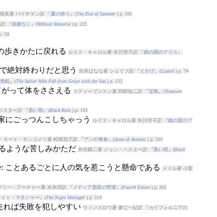
晴美著 バイチマン訳 『
夏の終り
』(
The End of Summer
) p. 191
訳 『
容赦なく
』(
Without Remorse
) p. 221
p. 59
うの歩きかたに戻れる
ルイス・キャロル著 矢川澄子訳 『
鏡の国のアリス
』
これで絶対終わりだと思う
吉本ばなな著 シェリフ訳 『
とかげ
』(
Lizard
) p. 74
曳航
』(
The Sailor Who Fell from Grace with the Sea
) p. 122
当てがって体をささえる
スティーブンスン著 阿部知二訳 『
宝島
』(
Treasure
ベスター訳 『
黒い雨
』(
Black Rain
) p. 193
ねて家にごっつんこしちゃっう
ルイス・キャロル著 矢川澄子訳 『
鏡の国のア
・モード・モンゴメリ著 村岡花子訳 『
アンの青春
』(
Anne of Avonlea
) p. 103
わるような苦しみかただ
井伏鱒二著 ジョン・ベスター訳 『
黒い雨
』(
Black
e
: ことあるごとに人の気を惹こうと懸命である
メイル著 小梨
フリー・アーチャー著 永井淳訳 『
メディア買収の野望
』(
Fourth Estate
) p. 301
ナイト・マネジャー
』(
The Night Manager
) p. 214
が先走れば失敗を犯しやすい
ウィンズロウ著 東江一紀訳 『
カリフォルニアの