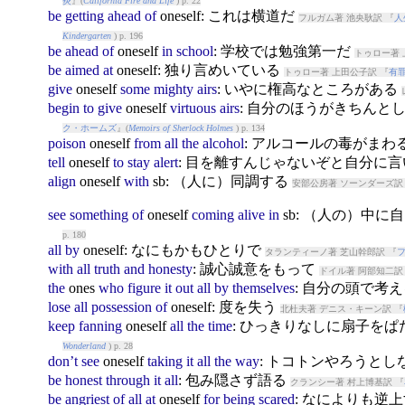
炎
』(
California Fire and Life
) p. 22
be
getting
ahead
of
ones
elf: これは横道だ
フルガム著 池央耿訳 『
人
Kindergarten
) p. 196
be
ahead
of
ones
elf
in
school
: 学校では勉強第一だ
トゥロー著 
be
aimed
at
ones
elf: 独り言めいている
トゥロー著 上田公子訳 『
有
give
ones
elf
some
mighty
airs
: いやに権高なところがある
begin
to
give
ones
elf
virtuous
airs
: 自分のほうがきちんと
ク・ホームズ
』(
Memoirs of Sherlock Holmes
) p. 134
poison
ones
elf
from
all
the
alcohol
: アルコールの毒がまわ
tell
ones
elf
to
stay
alert
: 目を離すんじゃないぞと自分に
align
ones
elf
with
sb: （人に）同調する
安部公房著 ソーンダーズ訳
see
something
of
ones
elf
coming
alive
in
sb: （人の）中
p. 180
all
by
ones
elf: なにもかもひとりで
タランティーノ著 芝山幹郎訳 『
with
all
truth
and
honesty
: 誠心誠意をもって
ドイル著 阿部知二訳
the
ones
who
figure
it
out
all
by
themselves
: 自分の頭で考
lose
all
possession
of
ones
elf: 度を失う
北杜夫著 デニス・キーン訳 『
keep
fanning
ones
elf
all
the
time
: ひっきりなしに扇子を
Wonderland
) p. 28
don’t
see
ones
elf
taking
it
all
the
way
: トコトンやろうとし
be
honest
through
it
all
: 包み隠さず語る
クランシー著 村上博基訳 『
be
angriest
of
all
at
ones
elf
for
being
scared
: なによりも