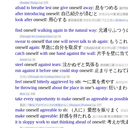
(
Needful Things
) p. 175
afraid
to
breathe
lest
one
give
ones
elf
away
: 息をつめる
瀬戸内
after
introducing
ones
elf: 自己紹介が済むと
クランシー著 村上博基
look
after
ones
elf: 用心する
夏目漱石著 マクレラン訳 『
こころ
』(
Kokoro
) 
find
ones
elf
walking
again
in
the
natural
way
: 元通りふつ
(
Through the Looking-Glass
) p. 31
swear
to
ones
elf
that
one
will
never
talk
to
sb
again
: もう
ones
elf
again
: 早急に自分を取戻す
三島由紀夫著 ネイサン訳 『
午後の
catch
ones
elf
with
one
hand
against
the
wall
: 片手を壁に
Island
) p. 25
steel
ones
elf
against
tears
: 泣かぬぞと気張る
井伏鱒二著 ジョン・
run
against
it
before
one
could
stop
ones
elf: 止まりそこ
リス
』(
Through the Looking-Glass
) p. 32
feel
ones
elf
bitterly
aggrieved
by
sth: 〜に業を煮やす
ルーシー
be
throwing
ones
elf
about
the
place
in
one’s
agony
: 狂いま
Rain
) p. 136
take
every
opportunity
to
make
ones
elf
as
agreeable
as
possibl
直訳 『
南仏プロヴァンスの木陰から
』(
Toujours Provence
) p. 177
make
ones
elf
agreeable
to
sb: （人に）愛想を振りまく
ジェ
make
ones
elf
agreeable
: 好感を持たれる
ル・カレ著 村上博基訳 『
it
is
sloppy
work
to
start
thinking
ahead
of
ones
elf: 考え