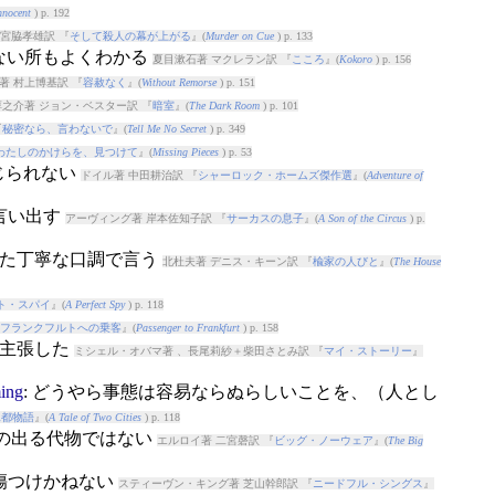
nnocent
) p. 192
宮脇孝雄訳 『
そして殺人の幕が上がる
』(
Murder on Cue
) p. 133
理のない所もよくわかる
夏目漱石著 マクレラン訳 『
こころ
』(
Kokoro
) p. 156
著 村上博基訳 『
容赦なく
』(
Without Remorse
) p. 151
之介著 ジョン・ベスター訳 『
暗室
』(
The Dark Room
) p. 101
『
秘密なら、言わないで
』(
Tell Me No Secret
) p. 349
わたしのかけらを、見つけて
』(
Missing Pieces
) p. 53
信じられない
ドイル著 中田耕治訳 『
シャーロック・ホームズ傑作選
』(
Adventure of
と言い出す
アーヴィング著 岸本佐知子訳 『
サーカスの息子
』(
A Son of the Circus
) p.
びた丁寧な口調で言う
北杜夫著 デニス・キーン訳 『
楡家の人びと
』(
The House
ト・スパイ
』(
A Perfect Spy
) p. 118
フランクフルトへの乗客
』(
Passenger to Frankfurt
) p. 158
己主張した
ミシェル・オバマ著 、長尾莉紗＋柴田さとみ訳 『
マイ・ストーリー
』
ming
: どうやら事態は容易ならぬらしいことを、（人とし
二都物語
』(
A Tale of Two Cities
) p. 118
手の出る代物ではない
エルロイ著 二宮磬訳 『
ビッグ・ノーウェア
』(
The Big
を傷つけかねない
スティーヴン・キング著 芝山幹郎訳 『
ニードフル・シングス
』