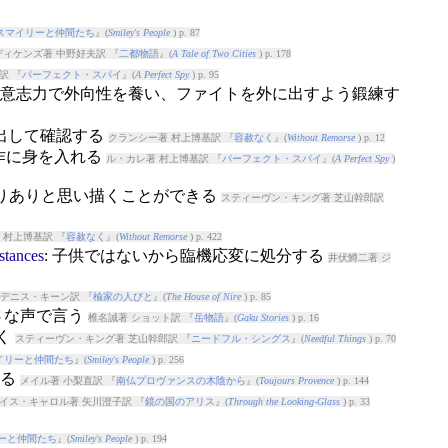
スマイリーと仲間たち
』(
Smiley's People
) p. 87
ディケンズ著 中野好夫訳 『
二都物語
』(
A Tale of Two Cities
) p. 178
訳 『
パーフェクト・スパイ
』(
A Perfect Spy
) p. 95
: 意志力で外向性を養い、ファイトを外に出すよう鍛練す
声に出して確認する
クランシー著 村上博基訳 『
容赦なく
』(
Without Remorse
) p. 12
所作に身を入れる
ル・カレ著 村上博基訳 『
パーフェクト・スパイ
』(
A Perfect Spy
)
をありありと思い描くことができる
スティーヴン・キング著 芝山幹郎訳
 村上博基訳 『
容赦なく
』(
Without Remorse
) p. 422
stances
: 子供ではないから臨機応変に処分する
井伏鱒二著 ジ
 デニス・キーン訳 『
楡家の人びと
』(
The House of Nire
) p. 85
小さな声で言う
椎名誠著 ショット訳 『
岳物語
』(
Gaku Stories
) p. 16
やく
スティーヴン・キング著 芝山幹郎訳 『
ニードフル・シングス
』(
Needful Things
) p. 70
イリーと仲間たち
』(
Smiley's People
) p. 256
入る
メイル著 小梨直訳 『
南仏プロヴァンスの木陰から
』(
Toujours Provence
) p. 144
イス・キャロル著 矢川澄子訳 『
鏡の国のアリス
』(
Through the Looking-Glass
) p. 33
ーと仲間たち
』(
Smiley's People
) p. 194