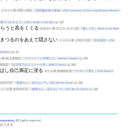
い
シリトー著 河野一郎訳 『
長距離走者の孤独
』(
The Loneliness of the Long-Distance Runner
)
麦畑でつかまえて
』(
The Catcher in the Rye
) p. 135
だらうと高をくくる
丸谷才一著 デニス･キーン訳 『
横しぐれ
』(
Rain in the Wind
にひきつるのをあえて隠さない
トゥロー著 上田公子訳 『
立証責任
』(
The
(
Kokoro
) p. 28
レ著 村上博基訳 『
スマイリーと仲間たち
』(
Smiley's People
) p. 450
博基訳 『
女王陛下のユリシーズ号
』(
HMS Ulysses
) p. 300
 しばし自己満足に浸る
ボイル著 柳瀬尚紀訳 『
ケロッグ博士
』(
The Road to
田利子訳 『
秘密なら、言わないで
』(
Tell Me No Secret
) p. 269
ィング著 吉田利子訳 『
秘密なら、言わないで
』(
Tell Me No Secret
) p. 285
orporation
All rights reserved.
おります。