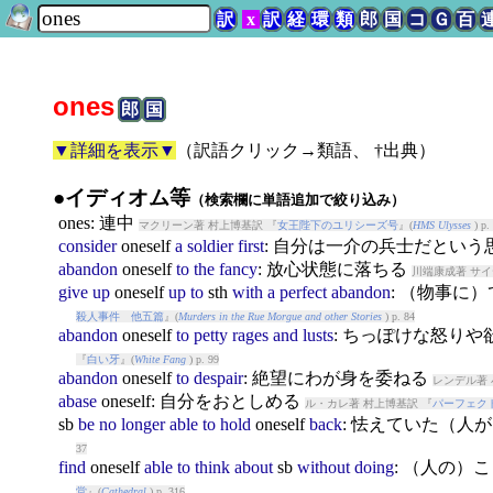
訳
x
訳
経
環
類
郎
国
コ
Ｇ
百
ones
郎
国
▼詳細を表示▼
（
訳語クリック→類語、 †出典
）
●イディオム等
（検索欄に単語追加で絞り込み）
ones
: 連中
マクリーン著 村上博基訳 『
女王陛下のユリシーズ号
』(
HMS Ulysses
) p.
consider
ones
elf
a
soldier
first
: 自分は一介の兵士だとい
abandon
ones
elf
to
the
fancy
: 放心状態に落ちる
川端康成著 サイ
give
up
ones
elf
up
to
sth
with
a
perfect
abandon
: （物事に
殺人事件 他五篇
』(
Murders in the Rue Morgue and other Stories
) p. 84
abandon
ones
elf
to
petty
rages
and
lusts
: ちっぽけな怒り
『
白い牙
』(
White Fang
) p. 99
abandon
ones
elf
to
despair
: 絶望にわが身を委ねる
レンデル著 
abase
ones
elf: 自分をおとしめる
ル・カレ著 村上博基訳 『
パーフェク
sb
be
no
longer
able
to
hold
ones
elf
back
: 怯えていた（人
37
find
ones
elf
able
to
think
about
sb
without
doing
: （人の
堂
』(
Cathedral
) p. 316