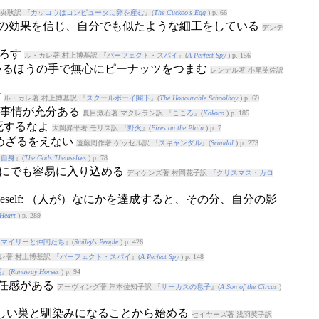
央耿訳 『
カッコウはコンピュータに卵を産む
』(
The Cuckoo's Egg
) p. 66
 照明の効果を信じ、自分でも似たような細工をしている
デンテ
おろす
ル・カレ著 村上博基訳 『
パーフェクト・スパイ
』(
A Perfect Spy
) p. 156
ているほうの手で無心にピーナッツをつまむ
レンデル著 小尾芙佐訳
だ
ル・カレ著 村上博基訳 『
スクールボーイ閣下
』(
The Honourable Schoolboy
) p. 69
い事情が充分ある
夏目漱石著 マクレラン訳 『
こころ
』(
Kokoro
) p. 185
犬死するなよ
大岡昇平著 モリス訳 『
野火
』(
Fires on the Plain
) p. 7
認めざるをえない
遠藤周作著 ゲッセル訳 『
スキャンダル
』(
Scandal
) p. 273
々自身
』(
The Gods Themselves
) p. 78
所にでも容易に入り込める
ディケンズ著 村岡花子訳 『
クリスマス・カロ
es
elf: （人が）なにかを達成すると、その分、自分の影
 Heart
) p. 289
スマイリーと仲間たち
』(
Smiley's People
) p. 426
レ著 村上博基訳 『
パーフェクト・スパイ
』(
A Perfect Spy
) p. 148
馬
』(
Runaway Horses
) p. 94
責任感がある
アーヴィング著 岸本佐知子訳 『
サーカスの息子
』(
A Son of the Circus
)
新しい巣と馴染みになることから始める
セイヤーズ著 浅羽莢子訳