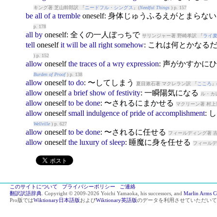
キング著 芝山幹郎訳 『
ニードフル・シングス
』(
Needful Things
) p. 157
be
all
of
a
tremble
ones
elf: 身体じゅうふるえがとまらな
p. 178
all
by
ones
elf: 全くの一人ぼっちで
サリンジャー著 野崎孝訳 『
ライ
tell
ones
elf
it
will
be
all
right
somehow
: これは何とかなる
) p. 152
allow
ones
elf
the
traces
of
a
wry
expression
: 声がかすか
Burden of Proof
) p. 138
allow
ones
elf
to
do
: 〜してしまう
夏目漱石著 マクレラン訳 『
こころ
』
allow
ones
elf
a
brief
show
of
festivity
: 一瞬陽気になる
ル・カ
allow
ones
elf
to
be
done
: 〜されるにまかせる
マクリーン著 村上
allow
ones
elf
small
indulgence
of
pride
of
accomplishment
:
Wellville
) p. 627
allow
ones
elf
to
be
done
: 〜されるに任せる
フィールディング著 吉
allow
ones
elf
the
luxury
of
sleep
: 睡魔に身を任せる
フィールデ
このサイトについて
プライバシーポリシー
ご連絡
翻訳訳語辞典
. Copyright © 2009-2026 Yoichi Yamaoka, his successors, and
Marlin Arms C
Pro版では
Wiktionary日本語版
および
Wiktionary英語版
のデータを利用させていただいて