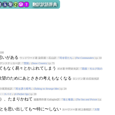
連
玉
聖
Q
🎲
?
翻訳訳語辞典
 180
う思いがある
ウッドワード著 染田屋・石山訳 『
司令官たち
』(
The Commanders
) p. 33
デンステッカー訳 『
雪国
』(
Snow Country
) p. 71
）てもなく易々とかぶれてしまう
ポオ著 中野好夫訳 『
黒猫・モルグ街の
や欲望のためにあとさきの考えもなくなる
ロンドン著 白石佑光訳
小尾芙佐訳 『
死を誘う暗号
』(
Talking to Strange Men
) p. 24
ト・スパイ
』(
A Perfect Spy
) p. 20
が）、たまりかねて
遠藤周作著 Gallagher訳 『
海と毒薬
』(
The Sea and Poison
) p.
）ことを思い出しても〜特に〜しない
カーヴァー著 村上春樹訳 『
大聖