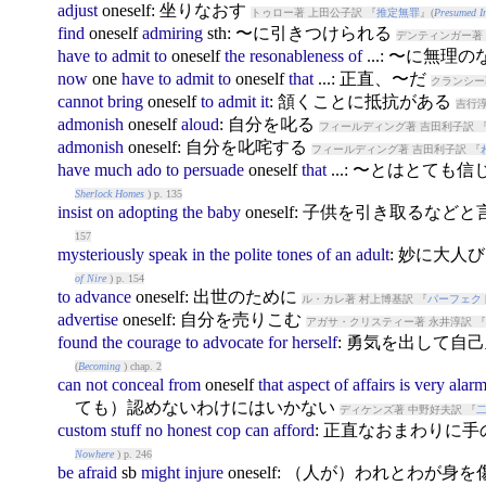
adjust
ones
elf: 坐りなおす
トゥロー著 上田公子訳 『
推定無罪
』(
Presumed I
find
ones
elf
admiring
sth: 〜に引きつけられる
デンティンガー著 
have
to
admit
to
ones
elf
the
resonableness
of
...: 〜に無
now
one
have
to
admit
to
ones
elf
that
...: 正直、〜だ
クランシー
cannot
bring
ones
elf
to
admit
it
: 頷くことに抵抗がある
吉行淳
admonish
ones
elf
aloud
: 自分を叱る
フィールディング著 吉田利子訳 
admonish
ones
elf: 自分を叱咤する
フィールディング著 吉田利子訳 『
have
much
ado
to
persuade
ones
elf
that
...: 〜とはとても
Sherlock Homes
) p. 135
insist
on
adopting
the
baby
ones
elf: 子供を引き取るなど
157
mysteriously
speak
in
the
polite
tones
of
an
adult
: 妙に大人
of Nire
) p. 154
to
advance
ones
elf: 出世のために
ル・カレ著 村上博基訳 『
パーフェク
advertise
ones
elf: 自分を売りこむ
アガサ・クリスティー著 永井淳訳 『
found
the
courage
to
advocate
for
herself
: 勇気を出して自
(
Becoming
) chap. 2
can
not
conceal
from
ones
elf
that
aspect
of
affairs
is
very
alar
ても）認めないわけにはいかない
ディケンズ著 中野好夫訳 『
custom
stuff
no
honest
cop
can
afford
: 正直なおまわりに
Nowhere
) p. 246
be
afraid
sb
might
injure
ones
elf: （人が）われとわが身