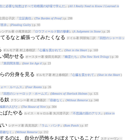
生に必要な知恵はすべて幼稚園の砂場で学んだ
』(
All I Really Need to Know I Learned in
上田公子訳 『
立証責任
』(
The Burden of Proof
) p. 298
罪答弁
』(
Pleading Guilty
) p. 93
レンデル著 小尾芙佐訳 『
ロウフィールド館の惨劇
』(
A Judgement in Stone
) p. 26
してるなと威張ってみたくなる
ドイル著 阿部知二訳 『
回想のシャーロッ
る
ギルモア著 村上春樹訳 『
心臓を貫かれて
』(
Shot in the Heart
) p. 169
言い聞かせる
オースター著 柴田元幸訳 『
幽霊たち
』(
The New York Trilogy
) p. 30
 『
第四間氷期
』(
Inter Ice Age 4
) p. 23
に自らの分身を見る
ギルモア著 村上春樹訳 『
心臓を貫かれて
』(
Shot in the Heart
)
フォー・ルームス
』(
Four Rooms
) p. 26
 『
回想のシャーロック・ホームズ
』(
Memoirs of Sherlock Holmes
) p. 121
える奴
クランシー著 村上博基訳 『
容赦なく
』(
Without Remorse
) p. 348
楡家の人びと
』(
The House of Nire
) p. 304
ぱたぱたやる
ルイス・キャロル著 矢川澄子訳 『
不思議の国のアリス
』(
Alice in
ない
レナード著 高見浩訳 『
ラム・パンチ
』(
Rum Punch
) p. 87
容赦なく
』(
Without Remorse
) p. 212
逆上するのは、自分が恐怖をおぼえていることだ
スティーヴン・