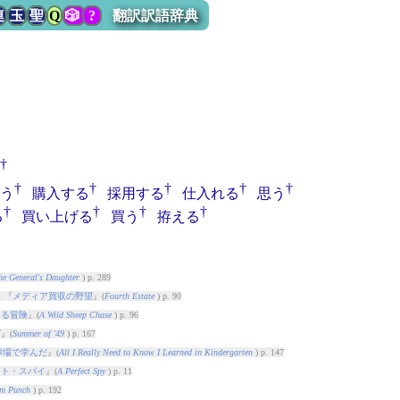
連
玉
聖
Q
🎲
?
翻訳訳語辞典
†
†
†
†
†
†
う
購入する
採用する
仕入れる
思う
†
†
†
†
る
買い上げる
買う
拵える
he General's Daughter
) p. 289
 『
メディア買収の野望
』(
Fourth Estate
) p. 90
ぐる冒険
』(
A Wild Sheep Chase
) p. 96
グ
』(
Summer of '49
) p. 167
砂場で学んだ
』(
All I Really Need to Know I Learned in Kindergarten
) p. 147
クト・スパイ
』(
A Perfect Spy
) p. 11
m Punch
) p. 192