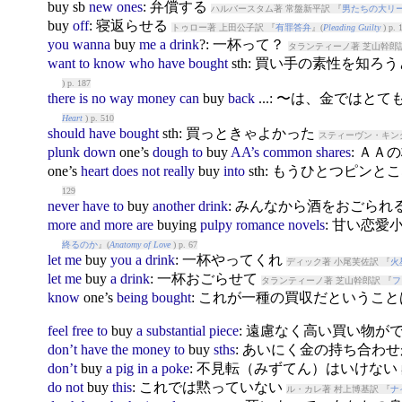
buy
sb
new
ones
: 弁償する
ハルバースタム著 常盤新平訳 『
男たちの大リ
buy
off
: 寝返らせる
トゥロー著 上田公子訳 『
有罪答弁
』(
Pleading Guilty
) p. 
you
wanna
buy
me
a
drink
?: 一杯って？
タランティーノ著 芝山幹郎
want
to
know
who
have
bought
sth: 買い手の素性を知ろ
) p. 187
there
is
no
way
money
can
buy
back
...: 〜は、金では
Heart
) p. 510
should
have
bought
sth: 買っときゃよかった
スティーヴン・キング
plunk
down
one’s
dough
to
buy
AA’s
common
shares
: ＡＡ
one’s
heart
does
not
really
buy
into
sth: もうひとつピンと
129
never
have
to
buy
another
drink
: みんなから酒をおごられ
more
and
more
are
buy
ing
pulpy
romance
novels
: 甘い恋
終るのか
』(
Anatomy of Love
) p. 67
let
me
buy
you
a
drink
: 一杯やってくれ
ディック著 小尾芙佐訳 『
火
let
me
buy
a
drink
: 一杯おごらせて
タランティーノ著 芝山幹郎訳 『
フ
know
one’s
being
bought
: これが一種の買収だというこ
feel
free
to
buy
a
substantial
piece
: 遠慮なく高い買い物が
don’t
have
the
money
to
buy
sths
: あいにく金の持ち合わ
don’t
buy
a
pig
in
a
poke
: 不見転（みずてん）はいけない
do
not
buy
this
: これでは黙っていない
ル・カレ著 村上博基訳 『
ナ