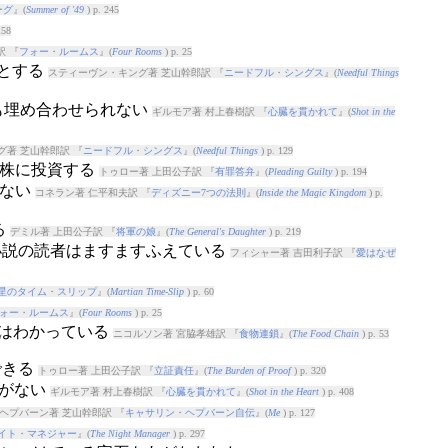
ーグ
』(
Summer of '49
) p. 245
158
訳 『
フォー・ルームス
』(
Four Rooms
) p. 25
うとする
スティーヴン・キング著 芝山幹郎訳 『
ニードフル・シングス
』(
Needful Things
とても埋め合わせられない
ギルモア著 村上春樹訳 『
心臓を貫かれて
』(
Shot in the
著 芝山幹郎訳 『
ニードフル・シングス
』(
Needful Things
) p. 129
の株に投資する
トゥロー著 上田公子訳 『
有罪答弁
』(
Pleading Guilty
) p. 194
こない
コネラン著 仁平和夫訳 『
ディズニー7つの法則
』(
Inside the Magic Kingdom
) p.
る
デミル著 上田公子訳 『
将軍の娘
』(
The General's Daughter
) p. 219
愛小説の読者はますますふえている
フィシャー著 吉田利子訳 『
愛はなぜ
星のタイム・スリップ
』(
Martian Time-Slip
) p. 60
ォー・ルームス
』(
Four Rooms
) p. 25
とはわかっている
ニコルソン著 宮脇孝雄訳 『
食物連鎖
』(
The Food Chain
) p. 53
できる
トゥロー著 上田公子訳 『
立証責任
』(
The Burden of Proof
) p. 320
せがない
ギルモア著 村上春樹訳 『
心臓を貫かれて
』(
Shot in the Heart
) p. 408
ヘプバーン著 芝山幹郎訳 『
キャサリン・ヘプバーン自伝
』(
Me
) p. 127
イト・マネジャー
』(
The Night Manager
) p. 297