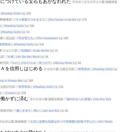
の身につけている宝石もあがなわれた
アガサ・クリスティー著 加島祥造
(
Pleading Guilty
) p. 239
野崎孝訳 『
ライ麦畑でつかまえて
』(
The Catcher in the Rye
) p. 179
弁
』(
Pleading Guilty
) p. 186
(
Pleading Guilty
) p. 53
屋・石山訳 『
司令官たち
』(
The Commanders
) p. 309
有罪答弁
』(
Pleading Guilty
) p. 144
著 ショット訳 『
岳物語
』(
Gaku Stories
) p. 15
訳 『
火車
』(
All She Was Worth
) p. 96
利子訳 『
わたしのかけらを、見つけて
』(
Missing Pieces
) p. 68
りＡを信用しはじめる
トゥロー著 上田公子訳 『
有罪答弁
』(
Pleading Guilty
) p.
ing to Strange Men
) p. 368
 上田公子訳 『
有罪答弁
』(
Pleading Guilty
) p. 216
ト
』(
Contact
) p. 278
は働かずに済む
オースター著 柴田元幸訳 『
鍵のかかった部屋
』(
The New York
田利子訳 『
優しすぎて、怖い
』(
See Jane Run
) p. 40
フルガム著 池央耿訳 『
人生に必要な知恵はすべて幼稚園の砂場で学んだ
』(
All I Really