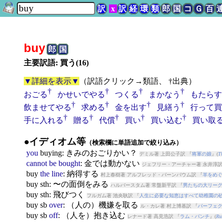
訳
x
訳
経
環
類
郎
国
コ
Ｇ
百
buy
郎
国
主要訳語: 買う(16)
▼詳細を表示▼
（
訳語クリック→類語、 †出典
）
†
†
†
†
おごる
かせいでやる
つくる
まかなう
もたらす
†
†
†
†
飲ませてやる
求める
金を出す
見繕う
行って買
†
†
†
†
†
手に入れる
贈る
代償
買い
買い込む
買い取
●イディオム等
（検索欄に単語追加で絞り込み）
you
buy
ing: きみのおごりかい？
デミル著 上田公子訳 『
将軍の娘
』(
T
cannot
be
bought
: 金では動かない
ジェフリー・アーチャー著 永井淳訳
buy
the
line
: 納得する
村上春樹著 アルフレッド・バーンバウム訳 『
羊をめ
buy
sth: 〜の面倒をみる
ハルバースタム著 常盤新平訳 『
男たちの大リー
buy
sth: 飛びつく
フルガム著 池央耿訳 『
人生に必要な知恵はすべて幼稚園の
buy
sb
over
: （人の）機嫌を取る
ル・カレ著 村上博基訳 『
パーフェ
buy
sb
off
: （人を）抱き込む
レナード著 高見浩訳 『
ラム・パンチ
』(
Ru