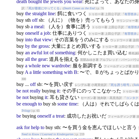
death
bought
the
jewels
you
wear
: 死によって、あなた
訳 『
死が最後にやってくる
』(
Death Comes as the End
) p. 76
buy
the
straight
line
: 餌に食いつく
トゥロー著 上田公子訳 『
有罪答弁
』
buy
sth
off
sb: （人に）（物を）売ってもらう
サリンジャー著 
buy
sb
a
meal
: （人を）食事に誘う
トゥロー著 上田公子訳 『
有罪答
buy
oneself
a
job
: 仕事にありつく
トゥロー著 上田公子訳 『
有罪答弁
』
buy
into
that
view
: その言葉をうのみにする
ウッドワード著 染田
buy
by
the
gross
: 大量にまとめ買いする
トゥロー著 上田公子訳 『
buy
an
awful
lot
of
something
: 何かしこたま買い込む
椎名誠
buy
all
the
gear
: 道具を揃える
宮部みゆき著 アルフレッド・バーンバウム
buy
a
whole
new
wardrobe
: 服を新調する
フィールディング著 吉田
buy
A
a
little
something
with
B
: 〜で、Ｂがちょっとばか
300
buy
...
off
sb: 〜を買い戻す
レンデル著 小尾芙佐訳 『
死を誘う暗号
』(
Talk
be
not
really
buy
ing
it
: その手にのってこなかった
トゥロー著
be
not
buy
ing
it
: 耳も貸さない
セーガン著 池央耿・高見浩訳 『
コンタク
be
enough
to
buy
sb
some
time
: （人は）それでしばらく
Trilogy
) p. 65
be
buy
ing
oneself
a
treat
: 成功したお祝いだ
フィールディング著 吉
ask
for
help
to
buy
sth: 〜を買う金を恵んでほしいと言う
Need to Know I Learned in Kindergarten
) p. 219