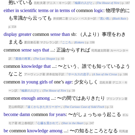
抱いている
北杜夫著 デニス・キーン訳 『
楡家の人びと
』(
The House of Nire
) p. 187
either
in
scientific
terms
or
in
terms
of
common
logic
: 物理学的に
も常識から云っても
井伏鱒二著 ジョン・ベスター訳 『
黒い雨
』(
Black Rain
)
p. 154
display
greater
common
sense
than
sb: （人より）事理をわき
まえる
夏目漱石著 マクレラン訳 『
こころ
』(
Kokoro
) p. 198
common
sense
says
that
...: 正論からすれば
司馬遼太郎著 カーペンター
訳 『
最後の将軍
』(
The Last Shogun
) p. 60
common
knowledge
that
...: 〜という、誰でも知っているよう
なこと
アーヴィング著 岸本佐知子訳 『
サーカスの息子
』(
A Son of the Circus
) p. 186
common
in
young
girls
of
one’s
age
: 少女らしく
北杜夫著 デニス・キ
ーン訳 『
楡家の人びと
』(
The House of Nire
) p. 39
common
enough
among
...: 〜の間ではありきたり
プリンプトン著
芝山幹郎訳 『
遠くからきた大リーガー
』(
The Curious Case of Sidd Finch
) p. 51
become
damn
common
for
years
: 〜がしょっちゅう起こる
ギル
モア著 村上春樹訳 『
心臓を貫かれて
』(
Shot in the Heart
) p. 247
be
common
knowledge
among
...: 〜の知るところとなる
司馬遼