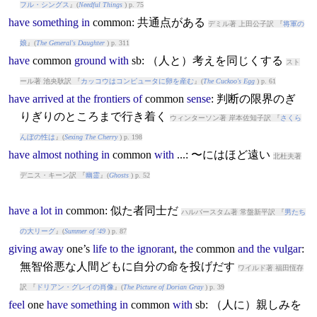
フル・シングス
』(
Needful Things
) p. 75
have
something
in
common
: 共通点がある
デミル著 上田公子訳 『
将軍の
娘
』(
The General's Daughter
) p. 311
have
common
ground
with
sb: （人と）考えを同じくする
スト
ール著 池央耿訳 『
カッコウはコンピュータに卵を産む
』(
The Cuckoo's Egg
) p. 61
have
arrived
at
the
frontiers
of
common
sense
: 判断の限界のぎ
りぎりのところまで行き着く
ウィンターソン著 岸本佐知子訳 『
さくら
んぼの性は
』(
Sexing The Cherry
) p. 198
have
almost
nothing
in
common
with
...: 〜にはほど遠い
北杜夫著
デニス・キーン訳 『
幽霊
』(
Ghosts
) p. 52
have
a
lot
in
common
: 似た者同士だ
ハルバースタム著 常盤新平訳 『
男たち
の大リーグ
』(
Summer of '49
) p. 87
giving
away
one’s
life
to
the
ignorant
,
the
common
and
the
vulgar
:
無智俗悪な人間どもに自分の命を投げだす
ワイルド著 福田恆存
訳 『
ドリアン・グレイの肖像
』(
The Picture of Dorian Gray
) p. 39
feel
one
have
something
in
common
with
sb: （人に）親しみを