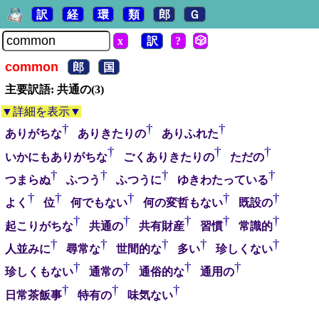
訳
経
環
類
郎
Ｇ
x
訳
?
🎲
common
郎
国
主要訳語: 共通の(3)
▼詳細を表示▼
†
†
†
ありがちな
ありきたりの
ありふれた
†
†
†
いかにもありがちな
ごくありきたりの
ただの
†
†
†
†
つまらぬ
ふつう
ふつうに
ゆきわたっている
†
†
†
†
†
よく
位
何でもない
何の変哲もない
既設の
†
†
†
†
†
起こりがちな
共通の
共有財産
習慣
常識的
†
†
†
†
†
人並みに
尋常な
世間的な
多い
珍しくない
†
†
†
†
珍しくもない
通常の
通俗的な
通用の
†
†
†
日常茶飯事
特有の
味気ない