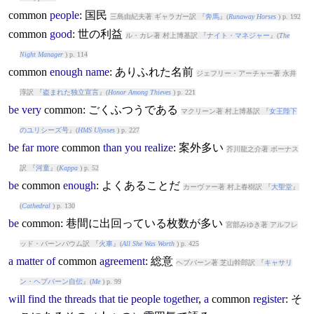
common
people
: 国民
三島由紀夫著 ギャラガー訳 『
奔馬
』(
Runaway Horses
) p. 192
common
good
: 世の利益
ル・カレ著 村上博基訳 『
ナイト・マネジャー
』(
The
Night Manager
) p. 114
common
enough
name
: ありふれた名前
ジェフリー・アーチャー著 永井
淳訳 『
盗まれた独立宣言
』(
Honor Among Thieves
) p. 221
be
very
common
: ごくふつうである
マクリーン著 村上博基訳 『
女王陛下
のユリシーズ号
』(
HMS Ulysses
) p. 227
be
far
more
common
than
you
realize
: 案外多い
芥川龍之介著 ボーナス
訳 『
河童
』(
Kappa
) p. 52
be
common
enough
: よくあることだ
カーヴァー著 村上春樹訳 『
大聖堂
』
(
Cathedral
) p. 130
be
common
: 巷間に出回っている枚数が多い
宮部みゆき著 アルフレ
ッド・バーンバウム訳 『
火車
』(
All She Was Worth
) p. 425
a
matter
of
common
agreement
: 総意
ヘプバーン著 芝山幹郎訳 『
キャサリ
ン・ヘプバーン自伝
』(
Me
) p. 99
will
find
the
threads
that
tie
people
together
,
a
common
register
: そ