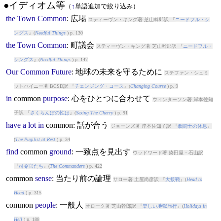
●イディオム等
（
↑
単語追加で絞り込み）
the
Town
Common
: 広場
スティーヴン・キング著 芝山幹郎訳 『
ニードフル・シ
ングス
』(
Needful Things
) p. 130
the
Town
Common
: 町議会
スティーヴン・キング著 芝山幹郎訳 『
ニードフル・
シングス
』(
Needful Things
) p. 147
Our
Common
Future
: 地球の未来を守るために
ステファン・シュミ
ットハイニー著 BCSD訳 『
チェンジング・コース
』(
Changing Course
) p. 9
in
common
purpose
: 心をひとつに合わせて
ウィンターソン著 岸本佐知
子訳 『
さくらんぼの性は
』(
Sexing The Cherry
) p. 91
have
a
lot
in
common
: 話が合う
ジョーンズ著 岸本佐知子訳 『
拳闘士の休息
』
(
The Pugilist at Rest
) p. 34
find
common
ground
: 一致点を見出す
ウッドワード著 染田屋・石山訳
『
司令官たち
』(
The Commanders
) p. 422
common
sense
: 当たり前の論理
サロー著 土屋尚彦訳 『
大接戦
』(
Head to
Head
) p. 315
common
people
: 一般人
オローク著 芝山幹郎訳 『
楽しい地獄旅行
』(
Holidays in
Hell
) p. 188