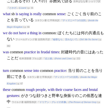
こにあるその（人々の）雰囲気で語る
吉本ばなな著 シェリフ訳
『
とかげ
』(
Lizard
) p. 16
what
sb
is
saying
is
really
common
sense
: ごくごく当り前のこ
とを言っている
コネラン著 仁平和夫訳 『
ディズニー7つの法則
』(
Inside the
Magic Kingdom
) p. 66
we
do
not
have
a
thing
in
common
: ぼくたちには何の共通点も
ない
フィールディング著 吉田利子訳 『
秘密なら、言わないで
』(
Tell Me No Secret
) p.
382
was
common
practice
in
feudal
times
: 封建時代の昔にはあった
ことだ
松本清張著 ブルム訳 『
点と線
』(
Points and Lines
) p. 222
turn
common
sense
into
common
practice
: 当り前のことを当り
前にできる
コネラン著 仁平和夫訳 『
ディズニー7つの法則
』(
Inside the Magic
Kingdom
) p. 67
these
common
rough
people
,
with
their
coarse
faces
and
brutal
gestures
: がさつな顔つきと野卑な身振りのこの俗悪な連
中
ワイルド著 福田恆存訳 『
ドリアン・グレイの肖像
』(
The Picture of Dorian Gray
) p.