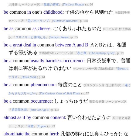
太郎著 カーペンター訳 『
最後の将軍
』(
The Last Shogun
) p. 26
be
common
in
one’s
childhood
: 子供の頃から見馴れた
向田邦子著
カバット訳 『
思い出トランプ
』(
A Deck of Memories
) p. 159
be
as
common
as
cheese
: ごくありふれたものだ
ル・カレ著 村上博基
訳 『
スマイリーと仲間たち
』(
Smiley's People
) p. 95
be
a
great
deal
in
common
between
A
and
B
: AとBとは、相通
ずる節がある
土居健郎著 ハービソン訳 『
表と裏
』(
The anatomy of self
) p. 19
be
a
common
usually
harmless
occurrence
: 日常茶飯事で、普通
は別に害があるわけではない
デンティンガー著 宮脇孝雄訳 『
別れのシ
ナリオ
』(
Death Mask
) p. 61
be
a
common
phenomenon
: 毎度のこと
プリンプトン著 芝山幹郎訳 『
遠く
からきた大リーガー
』(
The Curious Case of Sidd Finch
) p. 57
be
a
common
occurrence
: しょっちゅうだ
安部公房著 ソーンダーズ訳
『
第四間氷期
』(
Inter Ice Age 4
) p. 133
almost
as
if
by
common
consent
: 言い合わせたように
芥川龍之介著
ボーナス訳 『
河童
』(
Kappa
) p. 23
abominate
the
common
herd
: 凡俗の群れには鼻もひっかけな