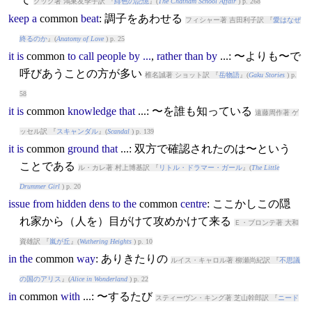
クック著 鴻巣友季子訳 『
緋色の記憶
』(
The Chatham School Affair
) p. 268
keep
a
common
beat
: 調子をあわせる
フィシャー著 吉田利子訳 『
愛はなぜ
終るのか
』(
Anatomy of Love
) p. 25
it
is
common
to
call
people
by
...
,
rather
than
by
...: 〜よりも〜で
呼びあうことの方が多い
椎名誠著 ショット訳 『
岳物語
』(
Gaku Stories
) p.
58
it
is
common
knowledge
that
...: 〜を誰も知っている
遠藤周作著 ゲ
ッセル訳 『
スキャンダル
』(
Scandal
) p. 139
it
is
common
ground
that
...: 双方で確認されたのは〜という
ことである
ル・カレ著 村上博基訳 『
リトル・ドラマー・ガール
』(
The Little
Drummer Girl
) p. 20
issue
from
hidden
dens
to
the
common
centre
: ここかしこの隠
れ家から（人を）目がけて攻めかけて来る
Ｅ・ブロンテ著 大和
資雄訳 『
嵐が丘
』(
Wuthering Heights
) p. 10
in
the
common
way
: ありきたりの
ルイス・キャロル著 柳瀬尚紀訳 『
不思議
の国のアリス
』(
Alice in Wonderland
) p. 22
in
common
with
...: 〜するたび
スティーヴン・キング著 芝山幹郎訳 『
ニード