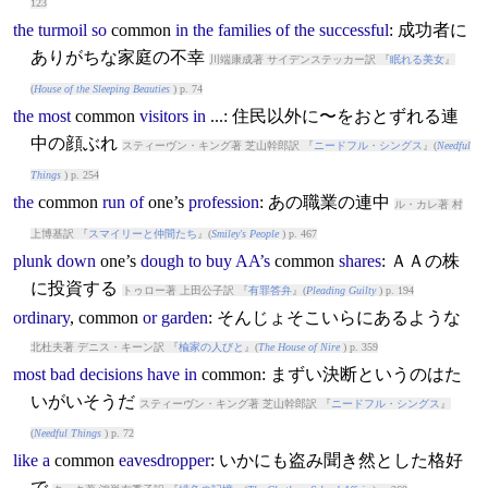
123
the
turmoil
so
common
in
the
families
of
the
successful
: 成功者に
ありがちな家庭の不幸
川端康成著 サイデンステッカー訳 『
眠れる美女
』
(
House of the Sleeping Beauties
) p. 74
the
most
common
visitors
in
...: 住民以外に〜をおとずれる連
中の顔ぶれ
スティーヴン・キング著 芝山幹郎訳 『
ニードフル・シングス
』(
Needful
Things
) p. 254
the
common
run
of
one’s
profession
: あの職業の連中
ル・カレ著 村
上博基訳 『
スマイリーと仲間たち
』(
Smiley's People
) p. 467
plunk
down
one’s
dough
to
buy
AA’s
common
shares
: ＡＡの株
に投資する
トゥロー著 上田公子訳 『
有罪答弁
』(
Pleading Guilty
) p. 194
ordinary
,
common
or
garden
: そんじょそこいらにあるような
北杜夫著 デニス・キーン訳 『
楡家の人びと
』(
The House of Nire
) p. 359
most
bad
decisions
have
in
common
: まずい決断というのはた
いがいそうだ
スティーヴン・キング著 芝山幹郎訳 『
ニードフル・シングス
』
(
Needful Things
) p. 72
like
a
common
eavesdropper
: いかにも盗み聞き然とした格好
で