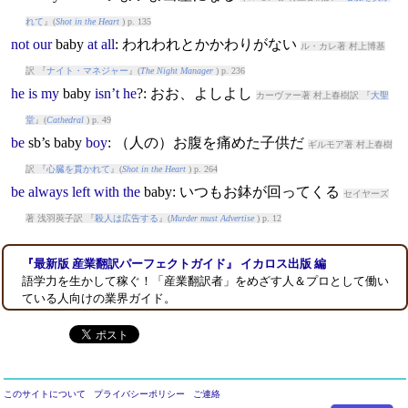
れて
』(
Shot in the Heart
) p. 135
not
our
baby
at
all
: われわれとかかわりがない
ル・カレ著 村上博基
訳 『
ナイト・マネジャー
』(
The Night Manager
) p. 236
he
is
my
baby
isn’t
he
?: おお、よしよし
カーヴァー著 村上春樹訳 『
大聖
堂
』(
Cathedral
) p. 49
be
sb’s
baby
boy
: （人の）お腹を痛めた子供だ
ギルモア著 村上春樹
訳 『
心臓を貫かれて
』(
Shot in the Heart
) p. 264
be
always
left
with
the
baby
: いつもお鉢が回ってくる
セイヤーズ
著 浅羽莢子訳 『
殺人は広告する
』(
Murder must Advertise
) p. 12
『最新版 産業翻訳パーフェクトガイド』 イカロス出版 編
語学力を生かして稼ぐ！「産業翻訳者」をめざす人＆プロとして働い
ている人向けの業界ガイド。
このサイトについて
プライバシーポリシー
ご連絡