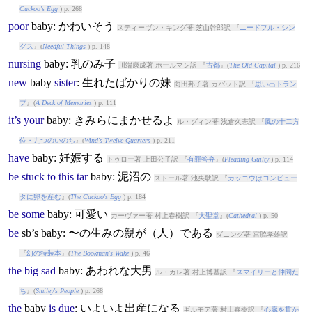
Cuckoo's Egg
) p. 268
poor
baby
: かわいそう
スティーヴン・キング著 芝山幹郎訳 『
ニードフル・シン
グス
』(
Needful Things
) p. 148
nursing
baby
: 乳のみ子
川端康成著 ホールマン訳 『
古都
』(
The Old Capital
) p. 216
new
baby
sister
: 生れたばかりの妹
向田邦子著 カバット訳 『
思い出トラン
プ
』(
A Deck of Memories
) p. 111
it’s
your
baby
: きみらにまかせるよ
ル・グィン著 浅倉久志訳 『
風の十二方
位・九つのいのち
』(
Wind's Twelve Quarters
) p. 211
have
baby
: 妊娠する
トゥロー著 上田公子訳 『
有罪答弁
』(
Pleading Guilty
) p. 114
be
stuck
to
this
tar
baby
: 泥沼の
ストール著 池央耿訳 『
カッコウはコンピュー
タに卵を産む
』(
The Cuckoo's Egg
) p. 184
be
some
baby
: 可愛い
カーヴァー著 村上春樹訳 『
大聖堂
』(
Cathedral
) p. 50
be
sb’s
baby
: 〜の生みの親が（人）である
ダニング著 宮脇孝雄訳
『
幻の特装本
』(
The Bookman's Wake
) p. 46
the
big
sad
baby
: あわれな大男
ル・カレ著 村上博基訳 『
スマイリーと仲間た
ち
』(
Smiley's People
) p. 268
the
baby
is
due
: いよいよ出産になる
ギルモア著 村上春樹訳 『
心臓を貫か