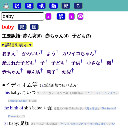
訳
経
環
類
郎
Ｇ
x
訳
?
🎲
baby
郎
国
主要訳語: 赤ん坊(8) 赤ちゃん(4) 子ども(3)
▼詳細を表示▼
†
†
†
†
おまえ
かわいい
よう
カワイコちゃん
†
†
†
†
†
†
産まれた子ども
子
子ども
子供
小さな
雛
†
†
†
†
赤ちゃん
赤ん坊
息子
幼児
●イディオム等
（
↑
単語追加で絞り込み）
this
baby
: こいつ
スティーヴン・キング著 芝山幹郎訳 『
ニードフル・シングス
』
(
Needful Things
) p. 238
the
birth
of
sb’s
baby
: お産
遠藤周作著 Gallagher訳 『
海と毒薬
』(
The Sea and
Poison
) p. 83
tar
baby
: 足枷
ストール著 池央耿訳 『
カッコウはコンピュータに卵を産む
』(
The