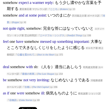
somehow
expect
a
warmer
reply
: もう少し濃やかな言葉を予
期する
夏目漱石著 マクレラン訳 『
こころ
』(
Kokoro
) p. 13
somehow
and
at
some
point
: いつのまにか
芥川龍之介著 ボーナス訳 『
河
童
』(
Kappa
) p. 41
not
quite
right
,
somehow
: 完全な答にはなっていないと
スティー
ヴン・キング著 芝山幹郎訳 『
ニードフル・シングス
』(
Needful Things
) p. 198
feel
one
have
somehow
messed
up
something
important
: 大事な
ところで大きなしくじりをしたように感じる
ギルモア著 村上
春樹訳 『
心臓を貫かれて
』(
Shot in the Heart
) p. 375
deal
somehow
with
sb: （人を）適当にあしらう
司馬遼太郎著 カー
ペンター訳 『
最後の将軍
』(
The Last Shogun
) p. 254
be
somehow
not
very
inviting
: なじめないようである
川端康成著
ホールマン訳 『
古都
』(
The Old Capital
) p. 196
as
if
one
were
somehow
ill
: 病気もちのように
椎名誠著 ショット訳
『
岳物語
』(
Gaku Stories
) p. 69