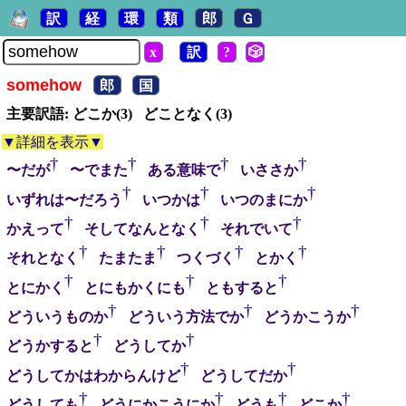
訳
経
環
類
郎
Ｇ
x
訳
?
🎲
somehow
郎
国
主要訳語: どこか(3) どことなく(3)
▼詳細を表示▼
†
†
†
†
〜だが
〜でまた
ある意味で
いささか
†
†
†
いずれは〜だろう
いつかは
いつのまにか
†
†
†
かえって
そしてなんとなく
それでいて
†
†
†
†
それとなく
たまたま
つくづく
とかく
†
†
†
とにかく
とにもかくにも
ともすると
†
†
†
どういうものか
どういう方法でか
どうかこうか
†
†
どうかすると
どうしてか
†
†
どうしてかはわからんけど
どうしてだか
†
†
†
†
どうしても
どうにかこうにか
どうも
どこか