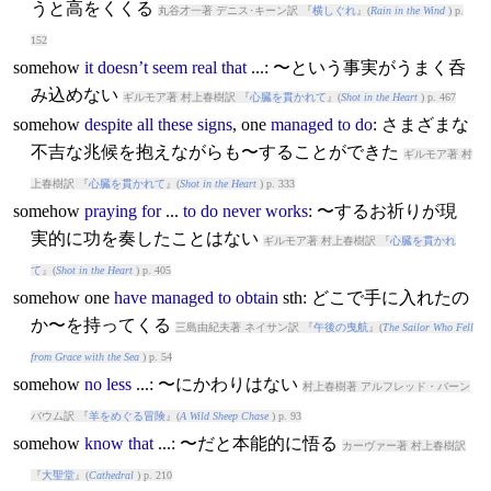
うと高をくくる
丸谷才一著 デニス･キーン訳 『
横しぐれ
』(
Rain in the Wind
) p.
152
somehow
it
doesn’t
seem
real
that
...: 〜という事実がうまく呑
み込めない
ギルモア著 村上春樹訳 『
心臓を貫かれて
』(
Shot in the Heart
) p. 467
somehow
despite
all
these
signs
, one
managed
to
do
: さまざまな
不吉な兆候を抱えながらも〜することができた
ギルモア著 村
上春樹訳 『
心臓を貫かれて
』(
Shot in the Heart
) p. 333
somehow
praying
for
...
to
do
never
works
: 〜するお祈りが現
実的に功を奏したことはない
ギルモア著 村上春樹訳 『
心臓を貫かれ
て
』(
Shot in the Heart
) p. 405
somehow
one
have
managed
to
obtain
sth: どこで手に入れたの
か〜を持ってくる
三島由紀夫著 ネイサン訳 『
午後の曳航
』(
The Sailor Who Fell
from Grace with the Sea
) p. 54
somehow
no
less
...: 〜にかわりはない
村上春樹著 アルフレッド・バーン
バウム訳 『
羊をめぐる冒険
』(
A Wild Sheep Chase
) p. 93
somehow
know
that
...: 〜だと本能的に悟る
カーヴァー著 村上春樹訳
『
大聖堂
』(
Cathedral
) p. 210