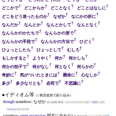
†
†
†
†
どこかで
どこからか
どことなく
どことはなしに
†
†
†
どこをどう迷ったものか
なぜか
なにかの折に
†
†
†
†
なんだか
なんとか
なんとかして
なんとなく
†
†
なんらかのかたちで
なんらかの形で
†
†
†
なんらかの手段で
なんらかの方法で
ひどく
†
†
†
ひょっとしたら
ひょっとして
むしろ
†
†
†
†
もしかすると
ようやく
何か
何かしら
†
†
†
†
何かの拍子で
何がなし
何となく
何らかの
†
†
†
†
奇妙に
気がついたときには
懸命に
心なしか
†
†
†
†
多少
多少なりとも
必死で
不思議に
●イディオム等
（
↑
単語追加で絞り込み）
though
somehow
: なぜか
井上靖著 横尾・ゴールドスタイン訳 『
猟銃
』(
The
Hunting Gun
) p. 66
somehow
seem
excessive
: 間尺に合わない