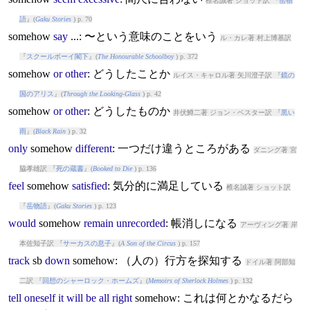
椎名誠著 ショット訳 『
岳物
語
』(
Gaku Stories
) p. 70
somehow
say
...: 〜という意味のことをいう
ル・カレ著 村上博基訳
『
スクールボーイ閣下
』(
The Honourable Schoolboy
) p. 372
somehow
or
other
: どうしたことか
ルイス・キャロル著 矢川澄子訳 『
鏡の
国のアリス
』(
Through the Looking-Glass
) p. 42
somehow
or
other
: どうしたものか
井伏鱒二著 ジョン・ベスター訳 『
黒い
雨
』(
Black Rain
) p. 32
only
somehow
different
: 一つだけ違うところがある
ダニング著 宮
脇孝雄訳 『
死の蔵書
』(
Booked to Die
) p. 136
feel
somehow
satisfied
: 気分的に満足している
椎名誠著 ショット訳
『
岳物語
』(
Gaku Stories
) p. 123
would
somehow
remain
unrecorded
: 帳消しになる
アーヴィング著 岸
本佐知子訳 『
サーカスの息子
』(
A Son of the Circus
) p. 157
track
sb
down
somehow
: （人の）行方を探知する
ドイル著 阿部知
二訳 『
回想のシャーロック・ホームズ
』(
Memoirs of Sherlock Holmes
) p. 132
tell
oneself
it
will
be
all
right
somehow
: これは何とかなるだら