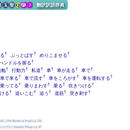
連
玉
聖
Q
🎲
?
翻訳訳語辞典
†
†
†
る
ぶっとばす
めりこませる
†
ハンドルを握る
†
†
†
†
†
†
勤勉
行動力
私道
車
車が走る
車で
†
†
†
†
車で来る
車で流す
車をころがす
車を運転する
†
†
†
†
乗ってる
乗りまわす
乗る
吹きつける
†
†
†
†
†
ける
追いこむ
追う
道筋
突き刺す
責任
』(
The Burden of Proof
) p. 253
シングス
』(
Needful Things
) p. 87