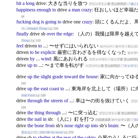
hit
a
long
drive
: 大きな当りを放つ
プリンプトン著 芝山幹郎訳 『
遠く
happiness
enough
to
drive
a
man
crazy
: 狂おしいほど幸福
44
fucking
dog
is
going
to
drive
one
crazy
: 頭にくるんだよ
ス
』(
Needful Things
) p. 159
finally
drive
sb
over
the
edge
: （人の）我慢は限界を越え
Things
) p. 110
feel
drive
n
to
...: 〜せずにはいられない
ルーシー・モード・モンゴメ
drive
n
to
be
explicit
: 厳密に言わざるを得なくなった
セイヤ
drive
n
by
...
wind
: 風にあおられる
スティーヴン・キング著 芝山幹郎訳
drive
up
to
...: 〜まで車を転がす
ヘプバーン著 芝山幹郎訳 『
キャサリ
drive
up
the
slight
grade
toward
the
house
: 家に向かって
141
drive
up
the
east
coast
to
...: 東海岸を北上して（場所）
Sidd Finch
) p. 189
drive
through
the
streets
of
...: 車は〜の街を抜けていく
プリ
134
drive
the
thing
through
...: 〜に突っ込む
プリンプトン著 芝山幹郎訳 
drive
the
nail
in
sb: （人に）釘を打つ
川端康成著 ホールマン訳 『
古
drive
the
bone
from
sb’s
nose
right
up
into
sb’s
brain
: 〜（
言わないで
』(
Tell Me No Secret
) p. 376
drive
sb
to
shelter
at
the
rear
of
the
cabin
: 小屋のうしろに