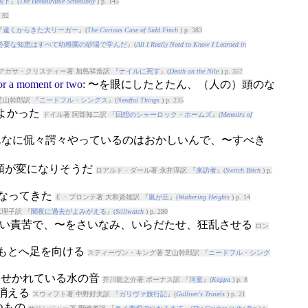
閣下
』(
The Honourable Schoolboy
) p. 145
 92
『
遠くからきた大リーガー
』(
The Curious Case of Sidd Finch
) p. 383
必要な知恵はすべて幼稚園の砂場で学んだ
』(
All I Really Need to Know I Learned in
アガサ・クリスティー著 加島祥造訳 『
ナイルに死す
』(
Death on the Nile
) p. 357
or
a
moment
or
two
: 〜を眼にしたとたん、（人の）頭のな
芝山幹郎訳 『
ニードフル・シングス
』(
Needful Things
) p. 235
もよかった
ドイル著 阿部知二訳 『
回想のシャーロック・ホームズ
』(
Memoirs of
こんなに侃々諤々やっているのはおかしいんで、〜すべき
で頭が変になりそうだ
ロアルド・ダール著 永井淳訳 『
来訪者
』(
Switch Bitch
) p.
になってきた
Ｅ・ブロンテ著 大和資雄訳 『
嵐が丘
』(
Wuthering Heights
) p. 14
理子訳 『
闇夜に過去がよみがえる
』(
Stillwatch
) p. 280
らない責苦で、〜をさいなみ、いらだたせ、狂乱させる
ロン
〜のもとへ足を向ける
スティーヴン・キング著 芝山幹郎訳 『
ニードフル・シング
岩にせかれている水の音
芥川龍之介著 ボーナス訳 『
河童
』(
Kappa
) p. 8
ち消える
スウィフト著 中野好夫訳 『
ガリヴァ旅行記
』(
Gulliver's Travels
) p. 21
つもの