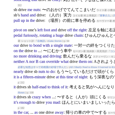
312
sb
drive
me
nuts
: 〜のおかげでてんてこまいだ
ライス著 小鷹信
sb’s
hand
and
drive
: （人の）実力
コイル著 村上博基訳 『
軍事介入
』(
T
pull
up
in
the
drive
: （場所）の前に車を停める
カーヴァー著 村
pivot
on
one’s
left
foot
and
drive
off
the
right
: 左足を軸に
pedal
furiously
,
rotating
a
huge
drive
chain
: ひゅんひゅん
著 ショット訳 『
岳物語
』(
Gaku Stories
) p. 64
our
drive
to
bond
with
a
single
mate
: 一対一の絆をつくり
on
the
drive
to
...: 〜にむかう車中
セーガン著 池央耿・高見浩訳 『
コ
no
more
drinking
and
driving
: 飲んだら乗るな
スティーヴン・キン
neither
A
nor
B
can
override
what
drive
them
on
: Aされよ
必要な知恵はすべて幼稚園の砂場で学んだ
』(
All I Really Need to Know I Learned in Ki
nearly
drive
sb
nuts
to
do
: もう〜しているだけで頭がく
it
is
a
fifteen-minute
drive
at
this
time
of
night
: もう深夜な
p. 212
it
drive
s sb
half-mad
to
think
of
it
: 考えると気がへんにな
Homes
) p. 108
it
drive
s sb
crazy
when
...: 〜すると（人が）頭にくる
サリン
it’s
enough
to
drive
you
mad
: ほんとにいまいましいった
p. 182
in
the
car
, ...
as
one
drive
away
: 帰りの車の中で〜する
カーヴ