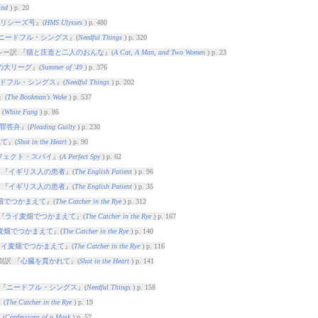
ind
) p. 20
リシーズ号
』(
HMS Ulysses
) p. 480
ニードフル・シングス
』(
Needful Things
) p. 320
シー訳 『
猫と庄造と二人のおんな
』(
A Cat, A Man, and Two Women
) p. 23
の大リーグ
』(
Summer of '49
) p. 376
ドフル・シングス
』(
Needful Things
) p. 202
』(
The Bookman's Wake
) p. 537
(
White Fang
) p. 86
罪答弁
』(
Pleading Guilty
) p. 230
れて
』(
Shot in the Heart
) p. 90
フェクト・スパイ
』(
A Perfect Spy
) p. 62
 『
イギリス人の患者
』(
The English Patient
) p. 96
 『
イギリス人の患者
』(
The English Patient
) p. 35
畑でつかまえて
』(
The Catcher in the Rye
) p. 312
『
ライ麦畑でつかまえて
』(
The Catcher in the Rye
) p. 167
麦畑でつかまえて
』(
The Catcher in the Rye
) p. 140
ライ麦畑でつかまえて
』(
The Catcher in the Rye
) p. 116
樹訳 『
心臓を貫かれて
』(
Shot in the Heart
) p. 141
『
ニードフル・シングス
』(
Needful Things
) p. 158
』(
The Catcher in the Rye
) p. 19
』(
Confessions of a Mask
) p. 57