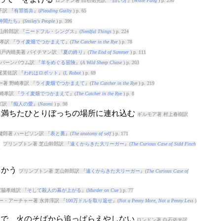
ロンドン著 白石佑光訳 『
白い牙
』(
White Fang
) p. 250
子訳 『
有罪答弁
』(
Pleading Guilty
) p. 65
仲間たち
』(
Smiley's People
) p. 396
山幹郎訳 『
ニードフル・シングス
』(
Needful Things
) p. 224
孝訳 『
ライ麦畑でつかまえて
』(
The Catcher in the Rye
) p. 78
瀬戸内晴美著 バイチマン訳 『
夏の終り
』(
The End of Summer
) p. 111
バーンバウム訳 『
羊をめぐる冒険
』(
A Wild Sheep Chase
) p. 203
尾芙佐訳 『
われはロボット
』(
I, Robot
) p. 69
著 野崎孝訳 『
ライ麦畑でつかまえて
』(
The Catcher in the Rye
) p. 219
崎孝訳 『
ライ麦畑でつかまえて
』(
The Catcher in the Rye
) p. 8
訳 『
痴人の愛
』(
Naomi
) p. 98
怖に満ちたひとりぼっちの場所に連れ込む
ギルモア著 村上春樹訳
健郎著 ハービソン訳 『
表と裏
』(
The anatomy of self
) p. 171
く
プリンプトン著 芝山幹郎訳 『
遠くからきた大リーガー
』(
The Curious Case of Sidd Finch
向かう
プリンプトン著 芝山幹郎訳 『
遠くからきた大リーガー
』(
The Curious Case of
宮脇孝雄訳 『
そして殺人の幕が上がる
』(
Murder on Cue
) p. 77
ー・アーチャー著 永井淳訳 『
100万ドルを取り返せ
』(
Not a Penny More, Not a Penny Less
)
ころで、火のそばから追っぱらえやしない
ロンドン著 白石佑光訳