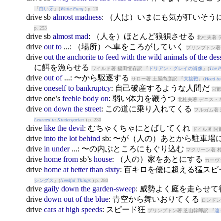
『
白い牙
』(
White Fang
) p. 20
drive
sb
almost
madness
: （人は）いまにも気が狂いそう
p. 253
drive
sb
almost
mad
: （人を）ほとんど狼狽させる
北杜夫著 
drive
out
to
...: （場所）へ車をころがしていく
プリンプトン著
drive
out
the
anchorite
to
feed
with
the
wild
animals
of
the
des
に餌を漁らせる
ワイルド著 福田恆存訳 『
ドリアン・グレイの肖像
』(
The P
drive
out
of
...: 〜から駆逐する
サロー著 土屋尚彦訳 『
大接戦
』(
Head to
drive
oneself
to
bankruptcy
: 自己破産するような人間だ
宮部
drive
one’s
feeble
body
on
: 弱い体力を鞭うつ
北杜夫著 デニス・
drive
on
down
the
street
: この道に乗り入れてくる
フルガム著 
Learned in Kindergarten
) p. 230
drive
like
the
devil
: むちゃくちゃにとばしてくれ
ドイル著 阿
drive
into
the
lot
behind
sb: 〜が（人の）あとから駐車
drive
in
under
...: 〜の内ぶところにもぐり込む
マクリーン著 
drive
home
from
sb’s
house
: （人の）家をあとにする
カーヴ
drive
home
at
better
than
sixty
: 百キロを優に超える猛ス
シングス
』(
Needful Things
) p. 280
drive
gaily
down
the
garden-sweep
: 威勢よく庭を走らせ
drive
down
out
of
the
blue
: 青空から舞いおりてくる
ロンドン
drive
cars
at
high
speeds
: スピード狂
プリンプトン著 芝山幹郎訳 『
遠