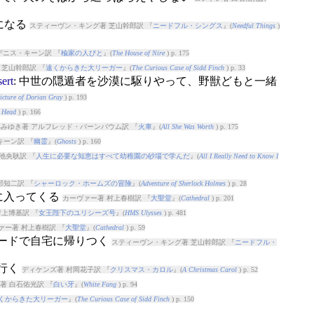
になる
スティーヴン・キング著 芝山幹郎訳 『
ニードフル・シングス
』(
Needful Things
)
デニス・キーン訳 『
楡家の人びと
』(
The House of Nire
) p. 175
 芝山幹郎訳 『
遠くからきた大リーガー
』(
The Curious Case of Sidd Finch
) p. 33
sert
: 中世の隠遁者を沙漠に駆りやって、野獣どもと一緒
icture of Dorian Gray
) p. 193
 Head
) p. 166
みゆき著 アルフレッド・バーンバウム訳 『
火車
』(
All She Was Worth
) p. 175
キーン訳 『
幽霊
』(
Ghosts
) p. 160
池央耿訳 『
人生に必要な知恵はすべて幼稚園の砂場で学んだ
』(
All I Really Need to Know I
部知二訳 『
シャーロック・ホームズの冒険
』(
Adventure of Sherlock Holmes
) p. 28
場に入ってくる
カーヴァー著 村上春樹訳 『
大聖堂
』(
Cathedral
) p. 201
村上博基訳 『
女王陛下のユリシーズ号
』(
HMS Ulysses
) p. 481
ァー著 村上春樹訳 『
大聖堂
』(
Cathedral
) p. 59
ピードで自宅に帰りつく
スティーヴン・キング著 芝山幹郎訳 『
ニードフル・
て行く
ディケンズ著 村岡花子訳 『
クリスマス・カロル
』(
A Christmas Carol
) p. 52
著 白石佑光訳 『
白い牙
』(
White Fang
) p. 94
くからきた大リーガー
』(
The Curious Case of Sidd Finch
) p. 150