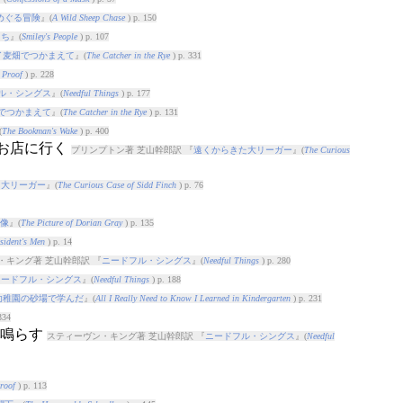
めぐる冒険
』(
A Wild Sheep Chase
) p. 150
たち
』(
Smiley's People
) p. 107
イ麦畑でつかまえて
』(
The Catcher in the Rye
) p. 331
 Proof
) p. 228
ル・シングス
』(
Needful Things
) p. 177
でつかまえて
』(
The Catcher in the Rye
) p. 131
(
The Bookman's Wake
) p. 400
のお店に行く
プリンプトン著 芝山幹郎訳 『
遠くからきた大リーガー
』(
The Curious
た大リーガー
』(
The Curious Case of Sidd Finch
) p. 76
像
』(
The Picture of Dorian Gray
) p. 135
esident's Men
) p. 14
・キング著 芝山幹郎訳 『
ニードフル・シングス
』(
Needful Things
) p. 280
ニードフル・シングス
』(
Needful Things
) p. 188
幼稚園の砂場で学んだ
』(
All I Really Need to Know I Learned in Kindergarten
) p. 231
334
く鳴らす
スティーヴン・キング著 芝山幹郎訳 『
ニードフル・シングス
』(
Needful
roof
) p. 113