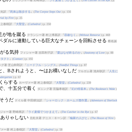
サリンジャー著 野崎孝訳 『
ライ麦畑でつかまえて
』(
The Catcher in the Rye
) p.
光訳 『
死体は散歩する
』(
The Corpse Steps Out
) p. 156
rial by Fire
) p. 25
上春樹訳 『
大聖堂
』(
Cathedral
) p. 250
右足が地を蹴る
クランシー著 村上博基訳 『
容赦なく
』(
Without Remorse
) p. 469
とペダルに連動している巨大なチェーンを回転させる
椎名誠
たがる気持
フィシャー著 吉田利子訳 『
愛はなぜ終るのか
』(
Anatomy of Love
) p. 88
ンタクト
』(
Contact
) p. 192
グ著 芝山幹郎訳 『
ニードフル・シングス
』(
Needful Things
) p. 87
うと、Bされようと、〜はお構いなしだ
フルガム著 池央耿訳 『
人生に
ndergarten
) p. 67
らくらする
カーヴァー著 村上春樹訳 『
大聖堂
』(
Cathedral
) p. 239
ので、十五分で着く
ダニング著 宮脇孝雄訳 『
幻の特装本
』(
The Bookman's Wake
)
りそうだ
ドイル著 中田耕治訳 『
シャーロック・ホームズ傑作選
』(
Adventure of Sherlock
ジャー著 野崎孝訳 『
ライ麦畑でつかまえて
』(
The Catcher in the Rye
) p. 67
らありゃしない
北杜夫著 デニス・キーン訳 『
楡家の人びと
』(
The House of Nire
)
ァー著 村上春樹訳 『
大聖堂
』(
Cathedral
) p. 58