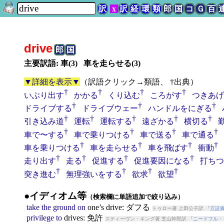
訳
x
訳
経
環
類
郎
国
コ
Ｇ
百
drive
郎
国
主要訳語: 車(3) 車を走らせる(3)
▼詳細を表示▼
（
訳語クリック→類語、 †出典
）
†
†
†
†
いぶり出す
かかる
くり込む
ころがす
つきあげ
†
†
†
ドライブする
ドライブウェー
ハンドルをにぎる
†
†
†
†
†
引き込み道
運転
運転する
遠ざかる
横切る
†
†
†
†
車で〜する
車で乗りつける
車で送る
車で通る
†
†
†
†
車を乗りつける
車を走らせる
車を飛ばす
衝動
†
†
†
†
走り出す
走る
促進する
促進要因になる
打ちつ
†
†
†
†
突き進む
無理強いをする
欲求
欲望
●イディオム等
（検索欄に単語追加で絞り込み）
take
the
ground
on
one’s
drive
: ダフる
トゥロー著 上田公子訳 『
立証
privilege
to
drive
s: 免許
スティーヴン・キング著 芝山幹郎訳 『
ニードフル・