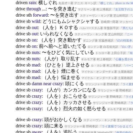
drive
n
rain
: 横しぐれ
丸谷才一著 デニス･キーン訳 『
横しぐれ
』(
Rain in the W
drive
through
...: 〜を突き進む
マクリーン著 村上博基訳 『
女王陛下のユ
drive
sth
forward
: 〜を突き出す
スティーヴン・キング著 芝山幹郎訳 『
drive
sb
wild
: どうにもムシャクシャする
谷崎潤一郎著 マッカー
drive
sb
out
: （人を）ＫＯする
ハルバースタム著 常盤新平訳 『
男たち
drive
sb
out
: いられなくなる
スティーヴン・キング著 芝山幹郎訳 『
ニー
drive
sb
on
: （人を）突き動かす
ダニング著 宮脇孝雄訳 『
幻の特装本
drive
sb
on
: 前へ前へと追いたてる
ロンドン著 白石佑光訳 『
白い牙
』
drive
sb
nuts
: 〜をひどく気にしている
トゥロー著 上田公子訳 『
有
drive
sb
nuts
: （人が）取り乱す
ギルモア著 村上春樹訳 『
心臓を貫か
drive
sb
mad
: （ひとを）逆上させる
ル・カレ著 村上博基訳 『
パー
drive
sb
mad
: （人を）煙に巻く
マイケル・オンダーチェ著 土屋政雄訳
drive
sb
mad
: （人を）悩ませる
マイケル・オンダーチェ著 土屋政雄訳
drive
sb
damn
near
crazy
: 頭にくる
サリンジャー著 野崎孝訳 『
ライ麦
drive
sb
crazy
: （人が）カンカンになる
サリンジャー著 野崎孝訳 
drive
sb
crazy
: （人を）おこらせる
サリンジャー著 野崎孝訳 『
ライ
drive
sb
crazy
: （人を）カッカさせる
サリンジャー著 野崎孝訳 『
drive
sb
crazy
: （人を）烈火の如く怒らせる
ギルモア著 村上春
drive
sb
crazy
: 頭がおかしくなる
スティーヴン・キング著 芝山幹郎訳 
drive
sb
crazy
: 頭に来る
サリンジャー著 野崎孝訳 『
ライ麦畑でつかまえて
drive
sb
away
: （人を）追払う
三島由紀夫著 Weatherby訳 『
仮面の告白