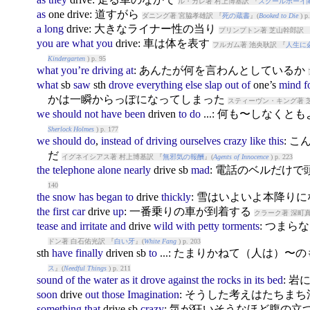
ル・カレ著 村上博基訳 『
スクールボーイ
as
one
drive
: 道すがら
ダニング著 宮脇孝雄訳 『
死の蔵書
』(
Booked to Die
) p.
a
long
drive
: 大きなライナー性の当り
プリンプトン著 芝山幹郎訳 
you
are
what
you
drive
: 車は体を表す
フルガム著 池央耿訳 『
人生に
Kindergarten
) p. 95
what
you’re
driving
at
: あんたが何を言わんとしているか
what
sb
saw
sth
drove
everything
else
slap
out
of
one’s
mind
f
かは一瞬からっぽになってしまった
スティーヴン・キング著 
we
should
not
have
been
drive
n
to
do
...: 何も〜しなくと
Sherlock Holmes
) p. 177
we
should
do
,
instead
of
driving
ourselves
crazy
like
this
: 
だ
イグネイシアス著 村上博基訳 『
無邪気の報酬
』(
Agents of Innocence
) p. 223
the
telephone
alone
nearly
drive
sb
mad
: 電話のベルだけ
140
the
snow
has
began
to
drive
thickly
: 雪はいよいよ本降り
the
first
car
drive
up
: 一番乗りの車が到着する
クラーク著 深町真
tease
and
irritate
and
drive
wild
with
petty
torments
: つま
ドン著 白石佑光訳 『
白い牙
』(
White Fang
) p. 203
sth
have
finally
drive
n sb
to
...: たまりかねて（人は）
ス
』(
Needful Things
) p. 211
sound
of
the
water
as
it
drove
against
the
rocks
in
its
bed
: 
soon
drive
out
those
Imagination
: そうした考えはたちま
something
that
drive
sb
crazy
: 気が狂いそうなほど腹の立