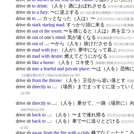
drive
sb
to
drink
: （人を）酒におぼれさせる
トゥロー著 上田公
drive
sb
to
a
fury
: 〜に逆上する
ル・カレ著 村上博基訳 『
スマイリーと
drive
sb
to
...: カッとなった（人は）〜
スティーヴン・キング著 芝
drive
sb
stark
staring
mad
: すっかり頭に来る
サリンジャー著 野崎
drive
sb
out
of
the
room
: 〜を感じると（人は）席を立つ
drive
sb
out
of
one’s
mind
: 気が遠くなる
村上春樹著 アルフレッド・
drive
sb
out
of
...: 〜から（人を）抜けださせる
アシモフ著 小
drive
sb
mad
with
joy
: （人が）夢中になって喜ぶ
サリンジャー
drive
sb
mad
with
desire
: 燃えてどうにかなる
サリンジャー著 野
drive
sb
like
a
horse
: （人を）コキ使う
谷崎潤一郎著 チェインバーズ
drive
sb
into
a
fearful
and
private
place
: 〜は（人を）恐
『
心臓を貫かれて
』(
Shot in the Heart
) p. 571
drive
sb
from
the
throne
: （人を）王位から追い落とす
土居
drive
sb
directly
to
...: （場所）までまっすぐに送ってい
) p. 395
drive
sb
directly
to
...: （人を）乗せて、一路（場所に）
Sidd Finch
) p. 376
drive
sb
back
to
...: （人を）〜まで連れ帰る
デンティンガー著 
drive
sb
back
to
...: （人を）車で〜に送りとどける
ジェフリ
p. 232
drive
sb
away
from
the
fire
with
a
club
: 棒でなぐったと