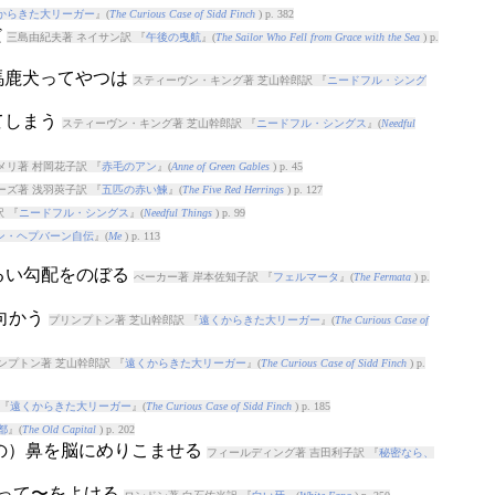
からきた大リーガー
』(
The Curious Case of Sidd Finch
) p. 382
だ
三島由紀夫著 ネイサン訳 『
午後の曳航
』(
The Sailor Who Fell from Grace with the Sea
) p.
、馬鹿犬ってやつは
スティーヴン・キング著 芝山幹郎訳 『
ニードフル・シング
てしまう
スティーヴン・キング著 芝山幹郎訳 『
ニードフル・シングス
』(
Needful
リ著 村岡花子訳 『
赤毛のアン
』(
Anne of Green Gables
) p. 45
ーズ著 浅羽莢子訳 『
五匹の赤い鰊
』(
The Five Red Herrings
) p. 127
 『
ニードフル・シングス
』(
Needful Things
) p. 99
ン・ヘプバーン自伝
』(
Me
) p. 113
ゆるい勾配をのぼる
べーカー著 岸本佐知子訳 『
フェルマータ
』(
The Fermata
) p.
に向かう
プリンプトン著 芝山幹郎訳 『
遠くからきた大リーガー
』(
The Curious Case of
ンプトン著 芝山幹郎訳 『
遠くからきた大リーガー
』(
The Curious Case of Sidd Finch
) p.
『
遠くからきた大リーガー
』(
The Curious Case of Sidd Finch
) p. 185
都
』(
The Old Capital
) p. 202
人の）鼻を脳にめりこませる
フィールディング著 吉田利子訳 『
秘密なら、
行って〜をよける