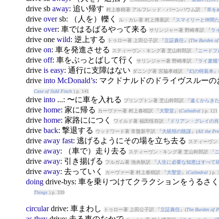
drive
sb
away
: 追い帰す
村上春樹著 アルフレッド・バーンバウム訳 『
羊を
drive
over
sb: （人を）轢く
ル・カレ著 村上博基訳 『
スマイリーと仲間
drive
over
: 車ではるばるやって来る
サリンジャー著 野崎孝訳 『
ラ
drive
one
wild
: 逆上する
トゥロー著 上田公子訳 『
立証責任
』(
The Burden of
drive
on
: 車を発進させる
スティーヴン・キング著 芝山幹郎訳 『
ニードフ
drive
off
: 車をぶっとばして行く
サリンジャー著 野崎孝訳 『
ライ麦畑
drive
is
easy
: 通行に支障はない
ダニング著 宮脇孝雄訳 『
幻の特装本
』
drive
into
McDonald’s
: マクドナルドのドライヴスルー
Case of Sidd Finch
) p. 141
drive
into
...: 〜に車を入れる
プリンプトン著 芝山幹郎訳 『
遠くからき
drive
home
: 家に帰る
カーヴァー著 村上春樹訳 『
大聖堂
』(
Cathedral
) p. 121
drive
home
: 家路ににつく
ワイルド著 福田恆存訳 『
ドリアン・グレイの肖
drive
back
: 撃退する
ウッドワード著 常盤新平訳 『
大統領の陰謀
』(
All the Pr
drive
away
fast
: 逃げるようにその場を立ち去る
スティーヴン
drive
away
: （車で）走り去る
スティーヴン・キング著 芝山幹郎訳 『
drive
away
: 引き揚げる
フルガム著 池央耿訳 『
人生に必要な知恵はすべて
drive
away
: 去っていく
カーヴァー著 村上春樹訳 『
大聖堂
』(
Cathedral
) p. 
doing
drive
-bys: 車を乗りつけてクラクションをうるさ
Things
) p. 339
circular
drive
: 車まわし
トゥロー著 上田公子訳 『
立証責任
』(
The Burden of P
as
they
drive
: 走る車のなかで