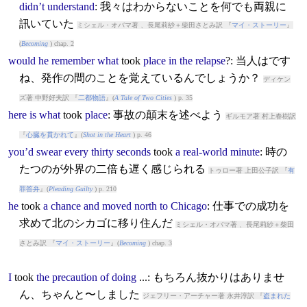
didn’t
understand
: 我々はわからないことを何でも両親に
訊いていた
ミシェル・オバマ著 、長尾莉紗＋柴田さとみ訳 『
マイ・ストーリー
』
(
Becoming
) chap. 2
would
he
remember
what
took
place
in
the
relapse
?: 当人はです
ね、発作の間のことを覚えているんでしょうか？
ディケン
ズ著 中野好夫訳 『
二都物語
』(
A Tale of Two Cities
) p. 35
here
is
what
took
place
: 事故の顛末を述べよう
ギルモア著 村上春樹訳
『
心臓を貫かれて
』(
Shot in the Heart
) p. 46
you’d
swear
every
thirty
seconds
took
a
real-world
minute
: 時の
たつのが外界の二倍も遅く感じられる
トゥロー著 上田公子訳 『
有
罪答弁
』(
Pleading Guilty
) p. 210
he
took
a
chance
and
moved
north
to
Chicago
: 仕事での成功を
求めて北のシカゴに移り住んだ
ミシェル・オバマ著 、長尾莉紗＋柴田
さとみ訳 『
マイ・ストーリー
』(
Becoming
) chap. 3
I
took
the
precaution
of
doing
...: もちろん抜かりはありませ
ん、ちゃんと〜しました
ジェフリー・アーチャー著 永井淳訳 『
盗まれた