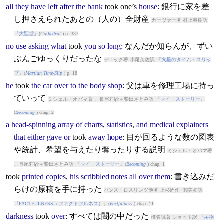
all
they
have
left
after
the
bank
took
one’s
house
: 銀行に家を差
し押さえられたあとの（人の）全財産
カーヴァー著 村上春樹訳
『
大聖堂
』(
Cathedral
) p. 337
no
use
asking
what
took
you
so
long
: なんだか知らんが、ずい
ぶんごゆっくりだったな
ディック著 小尾芙佐訳 『
火星のタイム・スリッ
プ
』(
Martian Time-Slip
) p. 18
he
took
the
car
over
to
the
body
shop
: 父は車を修理工場に持っ
ていって
ミシェル・オバマ著 、長尾莉紗＋柴田さとみ訳 『
マイ・ストーリー
』
(
Becoming
) chap. 2
a
head-spinning
array
of
charts
,
statistics
,
and
medical
explainers
that
either
gave
or
took
away
hope
: 目が回るような数の図表
や統計、希望を与えたり奪ったりする説明
ミシェル・オバマ著
、長尾莉紗＋柴田さとみ訳 『
マイ・ストーリー
』(
Becoming
) chap. 1
took
printed
copies
,
his
scribbled
notes
all
over
them
: 書き込みだ
らけの原稿を手に持った
ハンス・ロスリング他著 上杉周作+関美和訳
『
FACTFULNESS（ファクトフルネス）
』(
Factfulness
) chap. 11
darkness
took
over
: すべては闇の中だった
椎名誠著 ショット訳 『
岳物