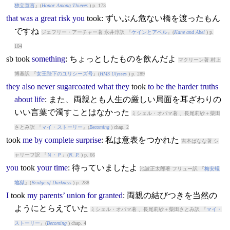
独立宣言
』(
Honor Among Thieves
) p. 173
that
was
a
great
risk
you
took
: ずいぶん危ない橋を渡ったもん
ですね
ジェフリー・アーチャー著 永井淳訳 『
ケインとアベル
』(
Kane and Abel
) p.
104
sb
took
something
: ちょっとしたものを飲んだよ
マクリーン著 村上
博基訳 『
女王陛下のユリシーズ号
』(
HMS Ulysses
) p. 289
they
also
never
sugarcoated
what
they
took
to
be
the
harder
truths
about
life
: また、両親とも人生の厳しい局面を耳ざわりの
いい言葉で濁すことはなかった
ミシェル・オバマ著 、長尾莉紗＋柴田
さとみ訳 『
マイ・ストーリー
』(
Becoming
) chap. 2
took
me
by
complete
surprise
: 私は意表をつかれた
吉本ばなな著 シ
ャリーフ訳 『
Ｎ・Ｐ
』(
N. P.
) p. 66
you
took
your
time
: 待っていましたよ
池波正太郎著 フリュー訳 『
梅安蟻
地獄
』(
Bridge of Darkness
) p. 288
I
took
my
parents’
union
for
granted
: 両親の結びつきを当然の
ようにとらえていた
ミシェル・オバマ著 、長尾莉紗＋柴田さとみ訳 『
マイ・
ストーリー
』(
Becoming
) chap. 4