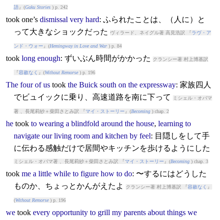
語
』(
Gaku Stories
) p. 242
took
one’s
dismissal
very
hard
: ふられたことは、（人に）と
って大きなショックだった
ヴィラード、ネイグル著 高見浩訳 『
ラヴ・ア
ンド・ウォー
』(
Hemingway in Love and War
) p. 84
took
long
enough
: ずいぶん時間がかかった
クランシー著 村上博基訳
『
容赦なく
』(
Without Remorse
) p. 196
The
four
of
us
took
the
Buick
south
on
the
expressway
: 家族四人
でビュイックに乗り、高速道路を南に下って
ミシェル・オバマ
著 、長尾莉紗＋柴田さとみ訳 『
マイ・ストーリー
』(
Becoming
) chap. 2
he
took
to
wearing
a
blindfold
around
the
house
,
learning
to
navigate
our
living
room
and
kitchen
by
feel
: 目隠しをして手
に伝わる感触だけで居間やキッチンを歩けるようにした
ミシェル・オバマ著 、長尾莉紗＋柴田さとみ訳 『
マイ・ストーリー
』(
Becoming
) chap. 3
took
me
a
little
while
to
figure
how
to
do
: 〜するにはどうした
ものか、ちょっとかんがえたよ
クランシー著 村上博基訳 『
容赦なく
』
(
Without Remorse
) p. 196
we
took
every
opportunity
to
grill
my
parents
about
things
we