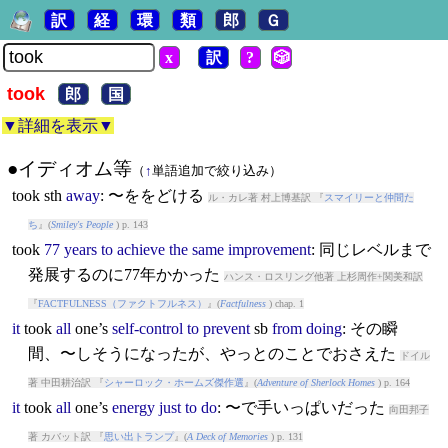
訳
経
環
類
郎
Ｇ
x
訳
?
🎲
took
郎
国
▼詳細を表示▼
●イディオム等
（
↑
単語追加で絞り込み）
took
sth
away
: 〜ををどける
ル・カレ著 村上博基訳 『
スマイリーと仲間た
ち
』(
Smiley's People
) p. 143
took
77
years
to
achieve
the
same
improvement
: 同じレベルまで
発展するのに77年かかった
ハンス・ロスリング他著 上杉周作+関美和訳
『
FACTFULNESS（ファクトフルネス）
』(
Factfulness
) chap. 1
it
took
all
one’s
self-control
to
prevent
sb
from
doing
: その瞬
間、〜しそうになったが、やっとのことでおさえた
ドイル
著 中田耕治訳 『
シャーロック・ホームズ傑作選
』(
Adventure of Sherlock Homes
) p. 164
it
took
all
one’s
energy
just
to
do
: 〜で手いっぱいだった
向田邦子
著 カバット訳 『
思い出トランプ
』(
A Deck of Memories
) p. 131