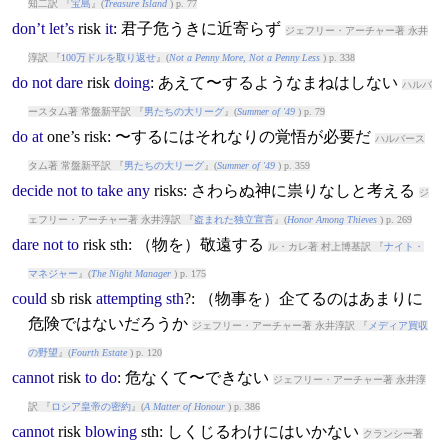
知二訳 『
宝島
』(
Treasure Island
) p. 77
don’t
let’s
risk
it
: 君子危うきに近寄らず
ジェフリー・アーチャー著 永井
淳訳 『
100万ドルを取り返せ
』(
Not a Penny More, Not a Penny Less
) p. 338
do
not
dare
risk
doing
: あえて〜するようなまねはしない
ハルバ
ースタム著 常盤新平訳 『
男たちの大リーグ
』(
Summer of '49
) p. 79
do
at
one’s
risk
: 〜するにはそれなりの覚悟が必要だ
ハルバース
タム著 常盤新平訳 『
男たちの大リーグ
』(
Summer of '49
) p. 359
decide
not
to
take
any
risk
s: さわらぬ神に祟りなしと考える
ジ
ェフリー・アーチャー著 永井淳訳 『
盗まれた独立宣言
』(
Honor Among Thieves
) p. 269
dare
not
to
risk
sth: （物を）敬遠する
ル・カレ著 村上博基訳 『
ナイト・
マネジャー
』(
The Night Manager
) p. 175
could
sb
risk
attempting
sth
?: （物事を）企てるのはあまりに
危険ではないだろうか
ジェフリー・アーチャー著 永井淳訳 『
メディア買収
の野望
』(
Fourth Estate
) p. 120
cannot
risk
to
do
: 危なくて〜できない
ジェフリー・アーチャー著 永井淳
訳 『
ロシア皇帝の密約
』(
A Matter of Honour
) p. 386
cannot
risk
blowing
sth: しくじるわけにはいかない
クランシー著