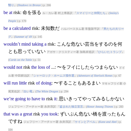
翳り
』(
Shadows in Bronze
) p. 266
be
at
risk
: 命を張る
ル・カレ著 村上博基訳 『
スマイリーと仲間たち
』(
Smiley's
People
) p. 170
be
a
calculated
risk
: 未知数だ
ハルバースタム著 常盤新平訳 『
男たちの大リー
グ
』(
Summer of '49
) p. 145
wouldn’t
mind
taking
a
risk
: こんな危ない芸当をするのを何
とも思っていない
アガサ・クリスティー著 加島祥造訳 『
ひらいたトランプ
』
(
Cards on the Table
) p. 51
would
not
risk
the
loss
of
...: 〜をフイにしたらつまらない
ドイ
ル著 中田耕治訳 『
シャーロック・ホームズ傑作選
』(
Adventure of Sherlock Homes
) p. 67
will
run
little
risk
of
doing
: 〜することもあるまい
マキャフリイ著 小
尾芙佐訳 『
白い竜
』(
The White Dragon
) p. 294
we’re
going
to
have
to
risk
it
: 思いきってやってみるしかない
ジェフリー・アーチャー著 永井淳訳 『
盗まれた独立宣言
』(
Honor Among Thieves
) p. 283
that
was
a
great
risk
you
took
: ずいぶん危ない橋を渡ったもん
ですね
ジェフリー・アーチャー著 永井淳訳 『
ケインとアベル
』(
Kane and Abel
) p.
104