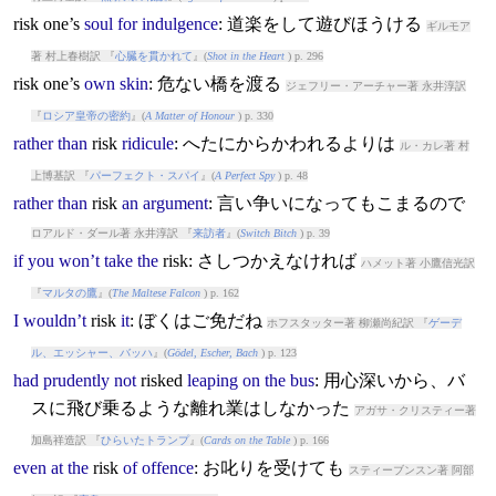
risk
one’s
soul
for
indulgence
: 道楽をして遊びほうける
ギルモア
著 村上春樹訳 『
心臓を貫かれて
』(
Shot in the Heart
) p. 296
risk
one’s
own
skin
: 危ない橋を渡る
ジェフリー・アーチャー著 永井淳訳
『
ロシア皇帝の密約
』(
A Matter of Honour
) p. 330
rather
than
risk
ridicule
: へたにからかわれるよりは
ル・カレ著 村
上博基訳 『
パーフェクト・スパイ
』(
A Perfect Spy
) p. 48
rather
than
risk
an
argument
: 言い争いになってもこまるので
ロアルド・ダール著 永井淳訳 『
来訪者
』(
Switch Bitch
) p. 39
if
you
won’t
take
the
risk
: さしつかえなければ
ハメット著 小鷹信光訳
『
マルタの鷹
』(
The Maltese Falcon
) p. 162
I
wouldn’t
risk
it
: ぼくはご免だね
ホフスタッター著 柳瀬尚紀訳 『
ゲーデ
ル、エッシャー、バッハ
』(
Gödel, Escher, Bach
) p. 123
had
prudently
not
risk
ed
leaping
on
the
bus
: 用心深いから、バ
スに飛び乗るような離れ業はしなかった
アガサ・クリスティー著
加島祥造訳 『
ひらいたトランプ
』(
Cards on the Table
) p. 166
even
at
the
risk
of
offence
: お叱りを受けても
スティーブンスン著 阿部