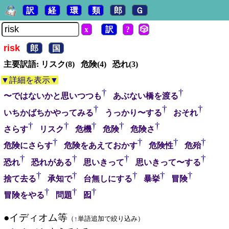
訳
経
環
類
郎
Ｇ
x
訳
?
🎲
risk
郎
国
主要訳語: リスク(8) 危険(4) 恐れ(3)
▼詳細を表示▼
†
†
〜ではないかと思いつつも
あぶない橋を渡る
†
†
†
いちかばちかやってみる
うっかり〜する
おそれ
†
†
†
†
†
さらす
リスク
危機
危険
危険さ
†
†
†
†
危険にさらす
危険をあえておかす
危険性
危殆
†
†
†
†
恐れ
恐れがある
思いきって
思いきって〜する
†
†
†
†
†
捨て去る
承知で
台無しにする
暴挙
冒険
†
†
†
冒険をやる
問題
囮
●イディオム等
（
↑
単語追加で絞り込み）