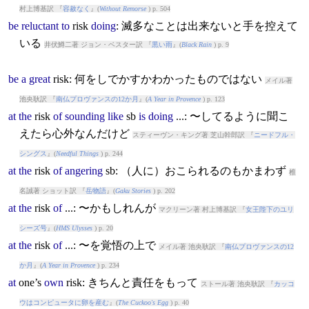
村上博基訳 『
容赦なく
』(
Without Remorse
) p. 504
be
reluctant
to
risk
doing
: 滅多なことは出来ないと手を控えて
いる
井伏鱒二著 ジョン・ベスター訳 『
黒い雨
』(
Black Rain
) p. 9
be
a
great
risk
: 何をしでかすかわかったものではない
メイル著
池央耿訳 『
南仏プロヴァンスの12か月
』(
A Year in Provence
) p. 123
at
the
risk
of
sounding
like
sb
is
doing
...: 〜してるように聞こ
えたら心外なんだけど
スティーヴン・キング著 芝山幹郎訳 『
ニードフル・
シングス
』(
Needful Things
) p. 244
at
the
risk
of
angering
sb: （人に）おこられるのもかまわず
椎
名誠著 ショット訳 『
岳物語
』(
Gaku Stories
) p. 202
at
the
risk
of
...: 〜かもしれんが
マクリーン著 村上博基訳 『
女王陛下のユリ
シーズ号
』(
HMS Ulysses
) p. 20
at
the
risk
of
...: 〜を覚悟の上で
メイル著 池央耿訳 『
南仏プロヴァンスの12
か月
』(
A Year in Provence
) p. 234
at
one’s
own
risk
: きちんと責任をもって
ストール著 池央耿訳 『
カッコ
ウはコンピュータに卵を産む
』(
The Cuckoo's Egg
) p. 40