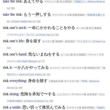
take
the
risk
: あえてやる
クランシー著 村上博基訳 『
容赦なく
』(
Without Remorse
) p. 382
take
the
risk
: もう一押しする
フリーマントル著 稲葉明雄訳 『
暗殺者を愛した
女
』(
Charlie Muffin-San
) p. 106
risk
one’s
neck
: 一命にかかわることをやる
ル・カレ著 村上博基訳
『
パーフェクト・スパイ
』(
A Perfect Spy
) p. 161
risk
one’s
life
: 身を挺す
セーガン著 池央耿・高見浩訳 『
コンタクト
』(
Contact
) p.
319
risk
one’s
hand
: 危ないまねをする
ル・カレ著 村上博基訳 『
ナイト・マネ
ジャー
』(
The Night Manager
) p. 75
risk
it
: 一か八かやってみる
ルーシー・モード・モンゴメリ著 村岡花子訳 『
赤
毛のアン
』(
Anne of Green Gables
) p. 242
risk
everything
: 身命を賭す
三島由紀夫著 ギャラガー訳 『
奔馬
』(
Runaway
Horses
) p. 344
risk
doing
: 危険を承知で〜する
ジェフリー・アーチャー著 永井淳訳 『
ロシ
ア皇帝の密約
』(
A Matter of Honour
) p. 352
risk
a
smile
: 思い切って微笑んでみる
デイヴィス著 酒井邦秀訳 『
青銅の