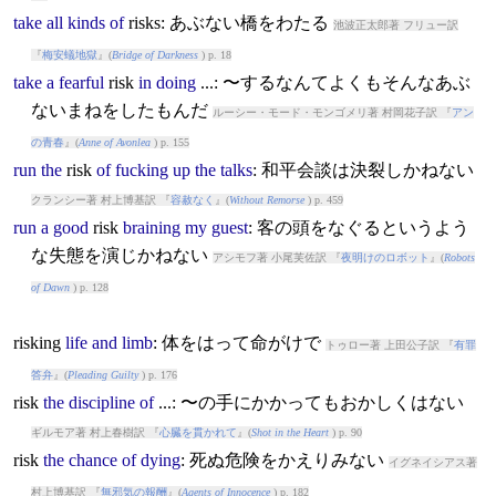
take
all
kinds
of
risk
s: あぶない橋をわたる
池波正太郎著 フリュー訳
『
梅安蟻地獄
』(
Bridge of Darkness
) p. 18
take
a
fearful
risk
in
doing
...: 〜するなんてよくもそんなあぶ
ないまねをしたもんだ
ルーシー・モード・モンゴメリ著 村岡花子訳 『
アン
の青春
』(
Anne of Avonlea
) p. 155
run
the
risk
of
fucking
up
the
talks
: 和平会談は決裂しかねない
クランシー著 村上博基訳 『
容赦なく
』(
Without Remorse
) p. 459
run
a
good
risk
braining
my
guest
: 客の頭をなぐるというよう
な失態を演じかねない
アシモフ著 小尾芙佐訳 『
夜明けのロボット
』(
Robots
of Dawn
) p. 128
risk
ing
life
and
limb
: 体をはって命がけで
トゥロー著 上田公子訳 『
有罪
答弁
』(
Pleading Guilty
) p. 176
risk
the
discipline
of
...: 〜の手にかかってもおかしくはない
ギルモア著 村上春樹訳 『
心臓を貫かれて
』(
Shot in the Heart
) p. 90
risk
the
chance
of
dying
: 死ぬ危険をかえりみない
イグネイシアス著
村上博基訳 『
無邪気の報酬
』(
Agents of Innocence
) p. 182