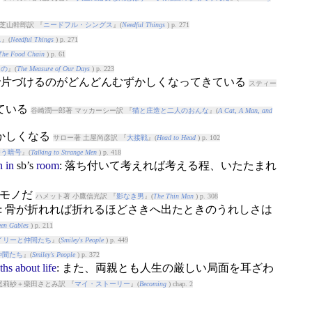
芝山幹郎訳 『
ニードフル・シングス
』(
Needful Things
) p. 271
ス
』(
Needful Things
) p. 271
The Food Chain
) p. 61
もの
』(
The Measure of Our Days
) p. 223
けで片づけるのがどんどんむずかしくなってきている
スティー
している
谷崎潤一郎著 マッカーシー訳 『
猫と庄造と二人のおんな
』(
A Cat, A Man, and
ずかしくなる
サロー著 土屋尚彦訳 『
大接戦
』(
Head to Head
) p. 102
誘う暗号
』(
Talking to Strange Men
) p. 418
n
in
sb’s
room
: 落ち付いて考えれば考える程、いたたまれ
ロモノだ
ハメット著 小鷹信光訳 『
影なき男
』(
The Thin Man
) p. 308
: 骨が折れれば折れるほどさきへ出たときのうれしさは
een Gables
) p. 211
イリーと仲間たち
』(
Smiley's People
) p. 449
仲間たち
』(
Smiley's People
) p. 372
uths
about
life
: また、両親とも人生の厳しい局面を耳ざわ
尾莉紗＋柴田さとみ訳 『
マイ・ストーリー
』(
Becoming
) chap. 2