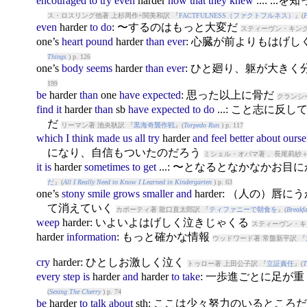
encouraged
to
try
even
harder
now
that
they
knew
...: 
ス・ロスリング他著 上杉周作+関美和訳 『
FACTFULNESS（ファクトフルネス）
』(
F
even
harder
to
do
: 〜するのはもっと大変だ
スティーヴン・キング
one’s
heart
pound
harder
than
ever
: 心臓が前よりもはげし
Things
) p. 126
one’s
body
seems
harder
than
ever
: ひと廻り、躯が大き
199
be
harder
than
one
have
expected
: 思った以上に骨だ
クランシ
find
it
harder
than
sb
have
expected
to
do
...: こと志に
だ
リーマン著 池央耿訳 『
黒海奇襲作戦
』(
Torpedo Run
) p. 117
which
I
think
made
us
all
try
harder
and
feel
better
about
ourse
になり、自信もついたのだろう
ミシェル・オバマ著 、長尾莉紗＋
it
is
harder
sometimes
to
get
...: 〜となるとなかなかお目
だ
』(
All I Really Need to Know I Learned in Kindergarten
) p. 63
one’s
stony
smile
grows
smaller
and
harder
: （人の）唇に
て消えていく
カポーティ著 龍口直太郎訳 『
ティファニーで朝食を
』(
Breakfa
weep
harder
: いよいよはげしく泣きじゃくる
スティーヴン・キ
harder
information
: もっと確かな情報
ウッドワード著 常盤新平訳 『
cry
harder
: ひとしお激しく泣く
トゥロー著 上田公子訳 『
立証責任
』(
T
every
step
is
harder
and
harder
to
take
: 一歩進ごとに足が
(
Sexing The Cherry
) p. 74
be
harder
to
talk
about
sth: ここは少々努力のいるところ