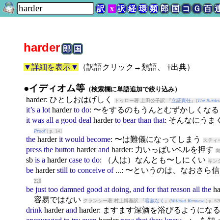
訳
x
訳
経
環
類
郎
国
コ
Ｇ
百
harder
郎
国
▼詳細を表示▼
（
訳語クリック→類語、 †出典
）
●イディオム等
（検索欄に単語追加で絞り込み）
harder
: ひとしおはげしく
トゥロー著 上田公子訳 『
立証責任
』(
The Burden
it’s
a
lot
harder
to
do
: 〜をするのもうんとむずかしくな
it
was
all
a
good
deal
harder
to
bear
than
that
: そんなにう
Proof
) p. 141
the
harder
it
would
become
: 〜は難儀になってしまう
スティ
press
the
button
harder
and
harder
: 力いっぱいベルを押す
向
sb
is
a
harder
case
to
do
: （人は）なんとも〜しにくい
キン
be
harder
still
to
conceive
of
...: 〜というのは、なおさら
220
be
just
too
damned
good
at
doing
,
and
for
that
reason
all
the
ha
容易ではない
クランシー著 村上博基訳 『
容赦なく
』(
Without Remorse
) p. 52
drink
harder
and
harder
: ますます深酒を浴びるようにな