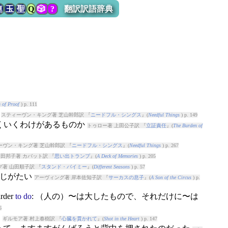
連
玉
聖
Q
🎲
?
翻訳訳語辞典
 of Proof
) p. 111
る
スティーヴン・キング著 芝山幹郎訳 『
ニードフル・シングス
』(
Needful Things
) p. 149
まくいくわけがあるものか
トゥロー著 上田公子訳 『
立証責任
』(
The Burden of
ーヴン・キング著 芝山幹郎訳 『
ニードフル・シングス
』(
Needful Things
) p. 267
田邦子著 カバット訳 『
思い出トランプ
』(
A Deck of Memories
) p. 205
グ著 山田順子訳 『
スタンド・バイミー
』(
Different Seasons
) p. 57
信じがたい
アーヴィング著 岸本佐知子訳 『
サーカスの息子
』(
A Son of the Circus
) p.
rder
to
do
: （人の）〜は大したもので、それだけに〜は
6
る
ギルモア著 村上春樹訳 『
心臓を貫かれて
』(
Shot in the Heart
) p. 147