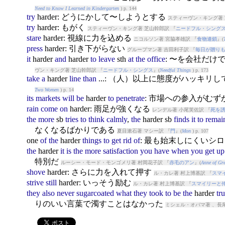
Need to Know I Learned in Kindergarten
) p. 144
try
harder
: どうにかして〜しようとする
スティーヴン・キング著 
try
harder
: もがく
スティーヴン・キング著 芝山幹郎訳 『
ニードフル・シング
stare
harder
: 視線に力を込める
ニコルソン著 宮脇孝雄訳 『
食物連鎖
』(
press
harder
: 引き下がらない
グループマン著 吉田利子訳 『
毎日が贈り
it
harder
and
harder
to
leave
sth
at
the
office
: 〜を会社だ
ヴン・キング著 芝山幹郎訳 『
ニードフル・シングス
』(
Needful Things
) p. 173
take
a
harder
line
than
...: （人）以上に態度がハッキリ
Two Women
) p. 14
its
markets
will
be
harder
to
penetrate
: 市場への参入がむ
rain
come
on
harder
: 雨足が強くなる
レンデル著 小尾芙佐訳 『
死を
the
more
sb
tries
to
think
calmly
,
the
harder
sb
finds
it
to
remai
なくなるばかりである
夏目漱石著 マシー訳 『
門
』(
Mon
) p. 107
one
of
the
harder
things
to
get
rid
of
: 最も始末しにくいシ
the
harder
it
is
the
more
satisfaction
you
have
when
you
get
up
特別だ
ルーシー・モード・モンゴメリ著 村岡花子訳 『
赤毛のアン
』(
Anne of Gr
shove
harder
: さらに力を入れて押す
ル・カレ著 村上博基訳 『
スマ
strive
still
harder
: いっそう励む
ル・カレ著 村上博基訳 『
スマイリーと
they
also
never
sugarcoated
what
they
took
to
be
the
harder
tr
りのいい言葉で濁すことはなかった
ミシェル・オバマ著 、長