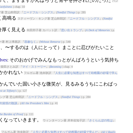
...を知って、ますますがんばろうと背中を押されたのだった
ハン
actfulness
) chap. 10
著 芝山幹郎訳 『
ニードフル・シングス
』(
Needful Things
) p. 285
く高鳴る
スティーヴン・キング著 芝山幹郎訳 『
ニードフル・シングス
』(
Needful
く分厚く見える
向田邦子著 カバット訳 『
思い出トランプ
』(
A Deck of Memories
) p.
ー著 村上博基訳 『
容赦なく
』(
Without Remorse
) p. 548
反して、〜するのは（人にとって）まことに忍びがたいこと
lves
: そのおかげでみんなもっとがんばろうという気持ち
柴田さとみ訳 『
マイ・ストーリー
』(
Becoming
) chap. 4
にかかれない
フルガム著 池央耿訳 『
人生に必要な知恵はすべて幼稚園の砂場で学ん
うかんでいた固い小さな微笑が、見るみるうちにこわばっ
st at Tiffany's
) p. 127
ング著 芝山幹郎訳 『
ニードフル・シングス
』(
Needful Things
) p. 284
大統領の陰謀
』(
All the President's Men
) p. 41
he Burden of Proof
) p. 111
重くなっていきます。
ウィンターソン著 岸本佐知子訳 『
さくらんぼの性は
』
だ
フルガム著 池央耿訳 『
人生に必要な知恵はすべて幼稚園の砂場で学んだ
』(
All I Really