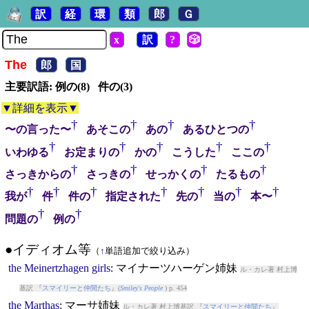
訳
経
環
類
郎
Ｇ
x
訳
?
🎲
The
郎
国
主要訳語: 例の(8) 件の(3)
▼詳細を表示▼
†
†
†
†
〜の言った〜
あそこの
あの
あるひとつの
†
†
†
†
†
いわゆる
お定まりの
かの
こうした
ここの
†
†
†
†
さっきからの
さっきの
せっかくの
たるもの
†
†
†
†
†
†
†
我が
件
件の
指定された
先の
当の
本〜
†
†
問題の
例の
●イディオム等
（
↑
単語追加で絞り込み）
the
Meinertzhagen
girls
: マイナーツハーゲン姉妹
ル・カレ著 村上博
基訳 『
スマイリーと仲間たち
』(
Smiley's People
) p. 454
the
Marthas
: マーサ姉妹
ル・カレ著 村上博基訳 『
スマイリーと仲間たち
』