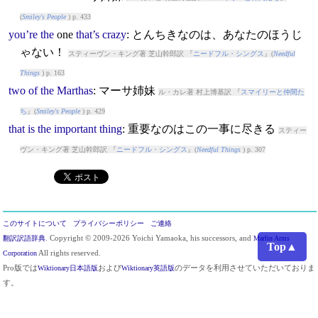
(
Smiley's People
) p. 433
you’re
the
one
that’s
crazy
: とんちきなのは、あなたのほうじ
ゃない！
スティーヴン・キング著 芝山幹郎訳 『
ニードフル・シングス
』(
Needful
Things
) p. 163
two
of
the
Marthas
: マーサ姉妹
ル・カレ著 村上博基訳 『
スマイリーと仲間た
ち
』(
Smiley's People
) p. 429
that
is
the
important
thing
: 重要なのはこの一事に尽きる
スティー
ヴン・キング著 芝山幹郎訳 『
ニードフル・シングス
』(
Needful Things
) p. 307
このサイトについて
プライバシーポリシー
ご連絡
翻訳訳語辞典
. Copyright © 2009-2026 Yoichi Yamaoka, his successors, and
Marlin Arms
Top▲
Corporation
All rights reserved.
Pro版では
Wiktionary日本語版
および
Wiktionary英語版
のデータを利用させていただいておりま
す。