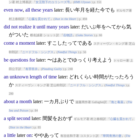
ン著 村上博基訳 『
女王陛下のユリシーズ号
』(
HMS Ulysses
) p. 151
even
now
,
all
these
years
later
: 長い年月を経た今でも
ギルモア著
村上春樹訳 『
心臓を貫かれて
』(
Shot in the Heart
) p. 494
did
not
realize
it
until
many
years
later
: だいぶ年をへてから気
がついた
椎名誠著 ショット訳 『
岳物語
』(
Gaku Stories
) p. 66
come
a
moment
later
: すこしたってである
スティーヴン・キング著 芝山
幹郎訳 『
ニードフル・シングス
』(
Needful Things
) p. 56
be
questions
for
later
: 〜はあとでゆっくり考えよう
トゥロー著 上
田公子訳 『
有罪答弁
』(
Pleading Guilty
) p. 248
an
unknown
length
of
time
later
: どれくらい時間がたったろう
か
スティーヴン・キング著 芝山幹郎訳 『
ニードフル・シングス
』(
Needful Things
) p.
290
about
a
month
later
: 一カ月ぶりで
遠藤周作著 Gallagher訳 『
海と毒薬
』(
The
Sea and Poison
) p. 84
a
split
second
later
: 間髪をおかず
ギルモア著 村上春樹訳 『
心臓を貫かれて
』
(
Shot in the Heart
) p. 85
a
little
later
on
: ややあって
有吉佐和子著 コスタント訳 『
華岡青洲の妻
』(
The