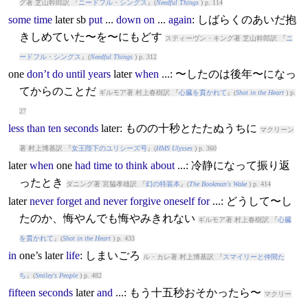
グ著 芝山幹郎訳 『
ニードフル・シングス
』(
Needful Things
) p. 114
some
time
later
sb
put
...
down
on
...
again
: しばらくのあいだ抱
きしめていた〜を〜にもどす
スティーヴン・キング著 芝山幹郎訳 『
ニ
ードフル・シングス
』(
Needful Things
) p. 312
one
don’t
do
until
years
later
when
...: 〜したのは後年〜になっ
てからのことだ
ギルモア著 村上春樹訳 『
心臓を貫かれて
』(
Shot in the Heart
) p.
27
less
than
ten
seconds
later
: ものの十秒とたたぬうちに
マクリーン
著 村上博基訳 『
女王陛下のユリシーズ号
』(
HMS Ulysses
) p. 360
later
when
one
had
time
to
think
about
...: 冷静になって振り返
ったとき
ダニング著 宮脇孝雄訳 『
幻の特装本
』(
The Bookman's Wake
) p. 414
later
never
forget
and
never
forgive
oneself
for
...: どうして〜し
たのか、悔やんでも悔やみきれない
ギルモア著 村上春樹訳 『
心臓
を貫かれて
』(
Shot in the Heart
) p. 433
in
one’s
later
life
: しまいごろ
ル・カレ著 村上博基訳 『
スマイリーと仲間た
ち
』(
Smiley's People
) p. 482
fifteen
seconds
later
and
...: もう十五秒おそかったら〜
マクリー