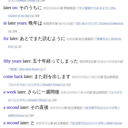
グス
』(
Needful Things
) p. 364
later
on
: そのうちに
サリンジャー著 野崎孝訳 『
ライ麦畑でつかまえて
』(
The
Catcher in the Rye
) p. 309
in
later
years
: 晩年は
向田邦子著 カバット訳 『
思い出トランプ
』(
A Deck of Memories
) p. 204
for
later
: あとでまた読むように
コイル著 村上博基訳 『
軍事介入
』(
Trial by
Fire
) p. 28
fifty
years
later
: 五十年経ってしまった
吉行淳之介著 ジョン・ベスター訳
『
暗室
』(
The Dark Room
) p. 7
come
back
later
: また顔を出します
スティーヴン・キング著 芝山幹郎訳
『
ニードフル・シングス
』(
Needful Things
) p. 126
a
week
later
: さらに一週間後
スティーヴン・キング著 芝山幹郎訳 『
ニードフ
ル・シングス
』(
Needful Things
) p. 159
a
second
later
: その直後
マクリーン著 村上博基訳 『
女王陛下のユリシーズ号
』
(
HMS Ulysses
) p. 387
a
second
later
: と
マクリーン著 村上博基訳 『
女王陛下のユリシーズ号
』(
HMS Ulysses