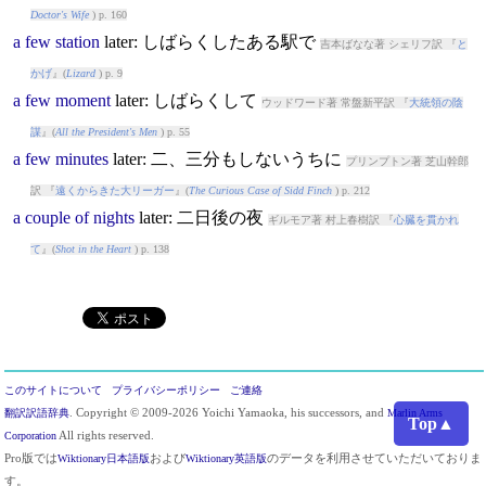
Doctor's Wife
) p. 160
a
few
station
later
: しばらくしたある駅で
吉本ばなな著 シェリフ訳 『
と
かげ
』(
Lizard
) p. 9
a
few
moment
later
: しばらくして
ウッドワード著 常盤新平訳 『
大統領の陰
謀
』(
All the President's Men
) p. 55
a
few
minutes
later
: 二、三分もしないうちに
プリンプトン著 芝山幹郎
訳 『
遠くからきた大リーガー
』(
The Curious Case of Sidd Finch
) p. 212
a
couple
of
nights
later
: 二日後の夜
ギルモア著 村上春樹訳 『
心臓を貫かれ
て
』(
Shot in the Heart
) p. 138
このサイトについて
プライバシーポリシー
ご連絡
翻訳訳語辞典
. Copyright © 2009-2026 Yoichi Yamaoka, his successors, and
Marlin Arms
Top▲
Corporation
All rights reserved.
Pro版では
Wiktionary日本語版
および
Wiktionary英語版
のデータを利用させていただいておりま
す。