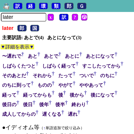
訳
経
環
類
郎
Ｇ
x
訳
?
🎲
later
郎
国
主要訳語: あとで(4) あとになって(3)
▼詳細を表示▼
†
†
†
†
†
〜遅れで
あと
あとで
あとに
あとになって
†
†
†
しばらくたつと
しばらく経って
すこしたってから
†
†
†
†
†
そのあとだ
それから
たって
ついで
のちに
†
†
†
†
のちに到って
ものの
やがて
ややあって
†
†
†
†
†
経って
経ってからも
後
後から
後になって
†
†
†
†
†
後日の
後日
後年
後半
終わり
†
†
†
成人してからの
遅くなる
遅れ
●イディオム等
（
↑
単語追加で絞り込み）