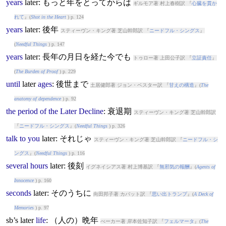
years
later
: もっと年をとってからは
ギルモア著 村上春樹訳 『
心臓を貫か
れて
』(
Shot in the Heart
) p. 124
years
later
: 後年
スティーヴン・キング著 芝山幹郎訳 『
ニードフル・シングス
』
(
Needful Things
) p. 147
years
later
: 長年の月日を経た今でも
トゥロー著 上田公子訳 『
立証責任
』
(
The Burden of Proof
) p. 229
until
later
ages
: 後世まで
土居健郎著 ジョン・ベスター訳 『
甘えの構造
』(
The
anatomy of dependence
) p. 92
the
period
of
the
Later
Decline
: 衰退期
スティーヴン・キング著 芝山幹郎訳
『
ニードフル・シングス
』(
Needful Things
) p. 326
talk
to
you
later
: それじゃ
スティーヴン・キング著 芝山幹郎訳 『
ニードフル・シ
ングス
』(
Needful Things
) p. 116
several
hours
later
: 後刻
イグネイシアス著 村上博基訳 『
無邪気の報酬
』(
Agents of
Innocence
) p. 160
seconds
later
: そのうちに
向田邦子著 カバット訳 『
思い出トランプ
』(
A Deck of
Memories
) p. 97
sb’s
later
life
: （人の）晩年
べーカー著 岸本佐知子訳 『
フェルマータ
』(
The