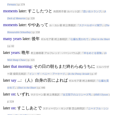
Fermata
) p. 174
moments
later
: すこしたつと
向田邦子著 カバット訳 『
思い出トランプ
』(
A
Deck of Memories
) p. 120
moments
later
: ややあって
ル・カレ著 村上博基訳 『
スクールボーイ閣下
』(
The
Honourable Schoolboy
) p. 158
many
years
later
: 後年
ギルモア著 村上春樹訳 『
心臓を貫かれて
』(
Shot in the Heart
) p. 62
later
years
: 晩年
村上春樹著 アルフレッド・バーンバウム訳 『
羊をめぐる冒険
』(
A
Wild Sheep Chase
) p. 121
later
that
morning
: その日の朝もまだ終わらぬうちに
ミルハウザ
ー著 柴田元幸訳 『
イン・ザ・ペニー・アーケード
』(
In the Penny Arcade
) p. 47
later
say
...: （人）自身の言によれば
ギルモア著 村上春樹訳 『
心臓を貫
かれて
』(
Shot in the Heart
) p. 446
later
on
: いずれ
マクリーン著 村上博基訳 『
女王陛下のユリシーズ号
』(
HMS Ulysses
)
p. 124
later
on
: すこしあとで
スティーヴン・キング著 芝山幹郎訳 『
ニードフル・シン