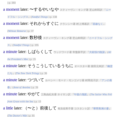
) p. 393
a
moment
later
: 〜するやいなや
スティーヴン・キング著 芝山幹郎訳 『
ニー
ドフル・シングス
』(
Needful Things
) p. 138
a
moment
later
: それからすぐに
クランシー著 村上博基訳 『
容赦なく
』
(
Without Remorse
) p. 37
a
moment
later
: 数秒後
スティーヴン・キング著 芝山幹郎訳 『
ニードフル・シング
ス
』(
Needful Things
) p. 195
a
minute
later
: しばらくして
ウッドワード著 常盤新平訳 『
大統領の陰謀
』(
All
the President's Men
) p. 25
a
minute
later
: そうこうしているうちに
オースター著 柴田元幸訳 『
幽霊
たち
』(
The New York Trilogy
) p. 36
a
minute
later
: つづいて
ルーシー・モード・モンゴメリ著 村岡花子訳 『
アンの青
春
』(
Anne of Avonlea
) p. 26
a
minute
later
: やがて
三島由紀夫著 ネイサン訳 『
午後の曳航
』(
The Sailor Who Fell
from Grace with the Sea
) p. 13
a
little
later
: （〜と）前後して
有吉佐和子著 コスタント訳 『
華岡青洲の妻
』
(
The Doctor's Wife
) p. 81