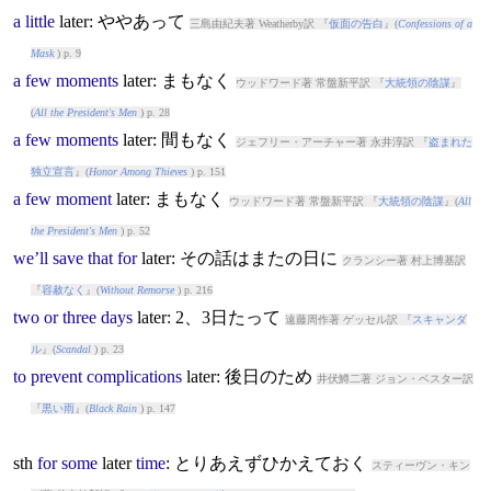
a
little
later
: ややあって
三島由紀夫著 Weatherby訳 『
仮面の告白
』(
Confessions of a
Mask
) p. 9
a
few
moments
later
: まもなく
ウッドワード著 常盤新平訳 『
大統領の陰謀
』
(
All the President's Men
) p. 28
a
few
moments
later
: 間もなく
ジェフリー・アーチャー著 永井淳訳 『
盗まれた
独立宣言
』(
Honor Among Thieves
) p. 151
a
few
moment
later
: まもなく
ウッドワード著 常盤新平訳 『
大統領の陰謀
』(
All
the President's Men
) p. 52
we’ll
save
that
for
later
: その話はまたの日に
クランシー著 村上博基訳
『
容赦なく
』(
Without Remorse
) p. 216
two
or
three
days
later
: 2、3日たって
遠藤周作著 ゲッセル訳 『
スキャンダ
ル
』(
Scandal
) p. 23
to
prevent
complications
later
: 後日のため
井伏鱒二著 ジョン・ベスター訳
『
黒い雨
』(
Black Rain
) p. 147
sth
for
some
later
time
: とりあえずひかえておく
スティーヴン・キン