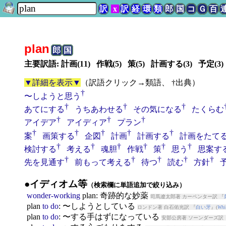
訳
x
訳
経
環
類
郎
国
コ
Ｇ
百
plan
郎
国
主要訳語: 計画(11) 作戦(5) 策(5) 計画する(3) 予定(3)
▼詳細を表示▼
（
訳語クリック→類語、 †出典
）
†
〜しようと思う
†
†
†
あてにする
うちあわせる
その気になる
たくらむ
†
†
†
アイデア
アイディア
プラン
†
†
†
†
†
案
画策する
企図
計画
計画する
計画をたて
†
†
†
†
†
†
検討する
考える
魂胆
作戦
策
思う
思案す
†
†
†
†
†
先を見通す
前もって考える
待つ
読む
方針
●イディオム等
（検索欄に単語追加で絞り込み）
wonder-working
plan
: 奇跡的な妙薬
司馬遼太郎著 カーペンター訳 『
plan
to
do
: 〜しようとしている
ロンドン著 白石佑光訳 『
白い牙
』(
Whi
plan
to
do
: 〜する手はずになっている
安部公房著 ソーンダーズ訳 