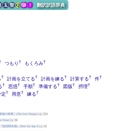
連
玉
聖
Q
🎲
?
翻訳訳語辞典
†
†
†
つもり
もくろみ
†
†
†
†
†
る
計画を立てる
計画を練る
計算する
件
†
†
†
†
†
†
る
思惑
手順
準備する
図版
摂理
†
†
†
予定
用意
練る
最後の将軍
』(
The Last Shogun
) p. 224
te Fang
) p. 38
『
第四間氷期
』(
Inter Ice Age 4
) p. 42