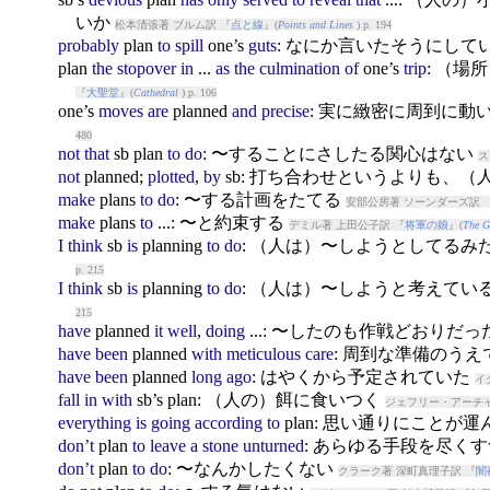
いか
松本清張著 ブルム訳 『
点と線
』(
Points and Lines
) p. 194
probably
plan
to
spill
one’s
guts
: なにか言いたそうにして
plan
the
stopover
in
...
as
the
culmination
of
one’s
trip
: （
『
大聖堂
』(
Cathedral
) p. 106
one’s
moves
are
plan
ned
and
precise
: 実に緻密に周到に動
480
not
that
sb
plan
to
do
: 〜することにさしたる関心はない
ス
not
plan
ned;
plotted
,
by
sb: 打ち合わせというよりも、
make
plan
s
to
do
: 〜する計画をたてる
安部公房著 ソーンダーズ訳 
make
plan
s
to
...: 〜と約束する
デミル著 上田公子訳 『
将軍の娘
』(
The G
I
think
sb
is
plan
ning
to
do
: （人は）〜しようとしてるみ
p. 215
I
think
sb
is
plan
ning
to
do
: （人は）〜しようと考えてい
215
have
plan
ned
it
well
,
doing
...: 〜したのも作戦どおりだっ
have
been
plan
ned
with
meticulous
care
: 周到な準備のう
have
been
plan
ned
long
ago
: はやくから予定されていた
イ
fall
in
with
sb’s
plan
: （人の）餌に食いつく
ジェフリー・アーチャ
everything
is
going
according
to
plan
: 思い通りにことが
don’t
plan
to
leave
a
stone
unturned
: あらゆる手段を尽く
don’t
plan
to
do
: 〜なんかしたくない
クラーク著 深町真理子訳 『
闇