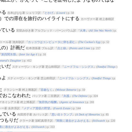
いる
吉本ばなな著 シェリフ訳 『
とかげ
』(
Lizard
) p. 58
場所）での滞在を旅行のハイライトにする
カーヴァー著 村上春樹訳
いている
宮部みゆき著 アルフレッド・バーンバウム訳 『
火車
』(
All She Was Worth
) p.
トール著 池央耿訳 『
カッコウはコンピュータに卵を産む
』(
The Cuckoo's Egg
) p. 52
（人の）計画だ
松本清張著 ブルム訳 『
点と線
』(
Points and Lines
) p. 217
『
第四間氷期
』(
Inter Ice Age 4
) p. 16
eneral's Daughter
) p. 412
たいだ
スティーヴン・キング著 芝山幹郎訳 『
ニードフル・シングス
』(
Needful Things
)
るよ
スティーヴン・キング著 芝山幹郎訳 『
ニードフル・シングス
』(
Needful Things
) p.
た
クランシー著 村上博基訳 『
容赦なく
』(
Without Remorse
) p. 10
えでおこなわれた
バッファ著 二宮磬訳 『
弁護
』(
The Defense
) p. 324
グネイシアス著 村上博基訳 『
無邪気の報酬
』(
Agents of Innocence
) p. 201
ー著 永井淳訳 『
メディア買収の野望
』(
Fourth Estate
) p. 144
運んでいる
向田邦子著 カバット訳 『
思い出トランプ
』(
A Deck of Memories
) p. 85
すつもりだ
クラーク著 深町真理子訳 『
闇夜に過去がよみがえる
』(
Stillwatch
) p. 220
夜に過去がよみがえる
』(
Stillwatch
) p. 222