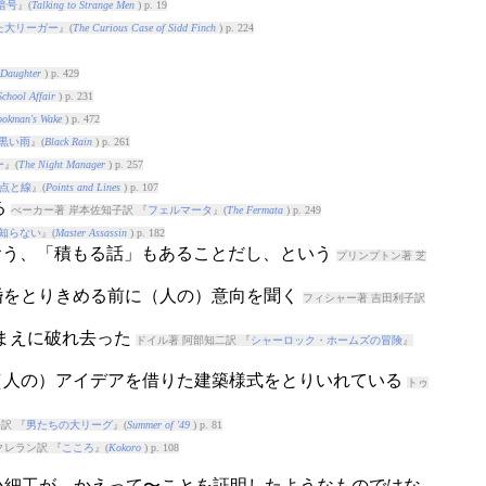
暗号
』(
Talking to Strange Men
) p. 19
た大リーガー
』(
The Curious Case of Sidd Finch
) p. 224
 Daughter
) p. 429
chool Affair
) p. 231
ookman's Wake
) p. 472
黒い雨
』(
Black Rain
) p. 261
ー
』(
The Night Manager
) p. 257
点と線
』(
Points and Lines
) p. 107
る
べーカー著 岸本佐知子訳 『
フェルマータ
』(
The Fermata
) p. 249
知らない
』(
Master Assassin
) p. 182
食おう、「積もる話」もあることだし、という
プリンプトン著 芝
結婚をとりきめる前に（人の）意向を聞く
フィシャー著 吉田利子訳
〜のまえに破れ去った
ドイル著 阿部知二訳 『
シャーロック・ホームズの冒険
』
: （人の）アイデアを借りた建築様式をとりいれている
トゥ
訳 『
男たちの大リーグ
』(
Summer of '49
) p. 81
クレラン訳 『
こころ
』(
Kokoro
) p. 108
人の）小細工が、かえって〜ことを証明したようなものではな