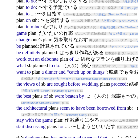
plan
to
do
: 〜する心づもりをする
レンデル著 小尾芙佐訳 『
死を誘う
plan
to
do
: 〜する予定でいる
プリンプトン著 芝山幹郎訳 『
遠くからき
plan
to
...: 〜を目指す
サロー著 土屋尚彦訳 『
大接戦
』(
Head to Head
) p. 186
plan
on
sth: 〜を覚悟する
デミル著 上田公子訳 『
将軍の娘
』(
The General's
plan
in
mind
: 心づもり
クック著 鴻巣友季子訳 『
緋色の記憶
』(
The Chatham S
game
plan
: だいたいの作戦
ダニング著 宮脇孝雄訳 『
幻の特装本
』(
The B
change
one’s
plan
: 気を取りなおす
井伏鱒二著 ジョン・ベスター訳 『
be
plan
ned: 計算されている
ル・カレ著 村上博基訳 『
ナイト・マネジャ
be
definitely
plan
ned: はっきり作為がある
松本清張著 ブルム訳 『
work
out
an
elaborate
plan
of
...: 綿密なプランを練り上げ
what
sb
plan
ned
to
do
: （人の）決心
池波正太郎著 フリュー訳 『
後は
want
to
plan
a
dinner
and
“catch
up
on
things”
: 晩飯でも
山幹郎訳 『
遠くからきた大リーガー
』(
The Curious Case of Sidd Finch
) p. 334
the
views
of
sb
are
sought
before
wedding
plan
s
proceed
: 
『
愛はなぜ終るのか
』(
Anatomy of Love
) p. 66
the
best
plan
s
of
sb
were
beaten
by
...: （人の）深謀も
(
Adventure of Sherlock Holmes
) p. 45
the
architectural
plan
s
seem
to
have
been
borrowed
from
sb
ロー著 上田公子訳 『
有罪答弁
』(
Pleading Guilty
) p. 283
stay
with
the
game
plan
: 作戦通りにやる
ハルバースタム著 常盤新平
start
discussing
plan
s
for
...: 〜しようといいだす
夏目漱石著 マ
sb’s
devious
plan
has
only
served
to
reveal
that
...: （