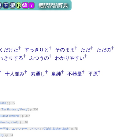
連
玉
聖
Q
🎲
?
翻訳訳語辞典
†
†
†
†
†
くだけた
すっきりと
そのまま
ただ
ただの
†
†
†
っきりする
ふつうの
わかりやすい
†
†
†
†
†
†
十人並み
素通し
単純
不器量
平原
sland
) p. 77
(
The Burden of Proof
) p. 300
ithout Remorse
) p. 357
Pleading Guilty
) p. 62
ーデル、エッシャー、バッハ
』(
Gödel, Escher, Bach
) p. 78
lty
) p. 64