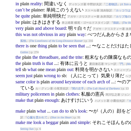
in
plain
reality
: 間違いなく
ディケンズ著 中野好夫訳 『
二都物語
』(
A Tale o
can’t
be
plain
er: 単純このうえない
ストール著 池央耿訳 『
カッコウは
be
quite
plain
: 単純明快だ
アガサ・クリスティー著 永井淳訳 『
カリブ海の
be
plain
: はきはきする
井上靖著 横尾・ゴールドスタイン訳 『
猟銃
』(
The H
very
plain
and
above
board
: 明々白々だ
アガサ・クリスティー著 永井
this
was
not
obvious
in
any
plain
way
: べつだんあからさ
孤独
』(
The Loneliness of the Long-Distance Runner
) p. 216
there
is
one
thing
plain
to
be
seen
that
...: 〜なことだけは
Gables
) p. 274
the
plain
the
threadbare
,
and
the
trite
: 粗末なもの陳腐なも
the
plain
truth
is
that
...: 有体に云うと
夏目漱石著 マシー訳 『
門
』(
Mo
tell
sb
what
one
mean
plain
out
: 料簡を明かさない
スティーブン
seem
just
plain
wrong
to
sb: （人にとって）気乗り薄だ
ヘプ
same
color
is
plain
around
keystone
of
each
arch
of
...: 
ている
ル・グィン著 小尾芙佐訳 『
闇の左手
』(
The Left Hand of Darkness
) p. 13
military
policemen
in
plain
clothes
: 私服の憲兵
阿川弘之著 ジョン
make
that
plain
enough
: あけすけにいう
ハメット著 小鷹信光訳 『
make
plain
what
...
can
do
to
sb’s
look
: 〜が（人の）顔
訳 『
心臓を貫かれて
』(
Shot in the Heart
) p. 91
make
me
look
a
beggar
plain
and
simple
: それこそほんも
Setting Sun
) p. 6