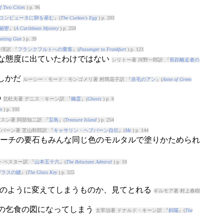
f Two Cities
) p. 96
コンピュータに卵を産む
』(
The Cuckoo's Egg
) p. 203
秘密
』(
A Caribbean Mystery
) p. 259
unting Gun
) p. 39
淳訳 『
フランクフルトへの乗客
』(
Passenger to Frankfurt
) p. 123
まな態度に出ていたわけではない
シリトー著 河野一郎訳 『
長距離走者の
たしかだ
ルーシー・モード・モンゴメリ著 村岡花子訳 『
赤毛のアン
』(
Anne of Green
の
北杜夫著 デニス・キーン訳 『
幽霊
』(
Ghosts
) p. 6
n
) p. 193
スン著 阿部知二訳 『
宝島
』(
Treasure Island
) p. 254
バーン著 芝山幹郎訳 『
キャサリン・ヘプバーン自伝
』(
Me
) p. 144
〜のアーチの要石もみんな同じ色のモルタルで塗りかためられ
・ベスター訳 『
山本五十六
』(
The Reluctant Admiral
) p. 10
ガラスの鍵
』(
The Glass Key
) p. 325
をどのように変えてしまうものか、見てとれる
ギルモア著 村上春樹
のの乞食の図になってしまう
太宰治著 ドナルド・キーン訳 『
斜陽
』(
The