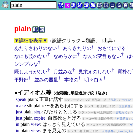
訳
x
訳
経
環
類
郎
国
コ
Ｇ
百
plain
郎
国
▼詳細を表示▼
（
訳語クリック→類語、 †出典
）
†
†
†
あたりさわりのない
ありきたりの
おもてにでる
†
†
†
なにも芸のない
なめらかに
なんの変哲もない
は
†
シンプルな
†
†
†
隠しようがない
月並みな
見栄えのしない
質朴な
†
†
†
†
平野部
並みの器量
本物の
明々白々
●イディオム等
（検索欄に単語追加で絞り込み）
speak
plain
: 正直に話す
スティーブンスン著 阿部知二訳 『
宝島
』(
Treasure I
make
sth
plain
: 〜をあらわにする
トゥロー著 上田公子訳 『
立証責任
』
just
plain
stop
: ぴたりととまる
クランシー著 村上博基訳 『
容赦なく
』(
W
just
plain
expire
: 自然死をとげる
トゥロー著 上田公子訳 『
有罪答弁
』(
in
plain
view
: はっきり見えている
ホフスタッター著 柳瀬尚紀訳 『
ゲ
in
plain
view
: まる見えの
トゥロー著 上田公子訳 『
有罪答弁
』(
Pleading Gui