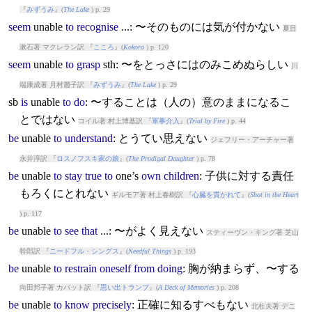
『
みずうみ
』(
The Lake
) p. 29
seem
unable
to
recognise
...: 〜そのものには気が付かない
夏目
漱石著 マクレラン訳 『
こころ
』(
Kokoro
) p. 120
seem
unable
to
grasp
sth: 〜をとっさにはのみこめぬらしい
川
端康成著 月村麗子訳 『
みずうみ
』(
The Lake
) p. 29
sb
is
unable
to
do
: 〜することは（人の）意のままになるこ
とではない
コイル著 村上博基訳 『
軍事介入
』(
Trial by Fire
) p. 44
be
unable
to
understand
: とうてい思えない
ジェフリー・アーチャー著
永井淳訳 『
ロスノフスキ家の娘
』(
The Prodigal Daughter
) p. 78
be
unable
to
stay
true
to
one’s
own
children
: 子供に対する責任
もろくにとれない
ギルモア著 村上春樹訳 『
心臓を貫かれて
』(
Shot in the Heart
) p. 117
be
unable
to
see
that
...: 〜がよく見えない
スティーヴン・キング著 芝山
幹郎訳 『
ニードフル・シングス
』(
Needful Things
) p. 193
be
unable
to
restrain
oneself
from
doing
: 胸が納まらず、〜する
向田邦子著 カバット訳 『
思い出トランプ
』(
A Deck of Memories
) p. 208
be
unable
to
know
precisely
: 正確に知るすべもない
北杜夫著 デニ