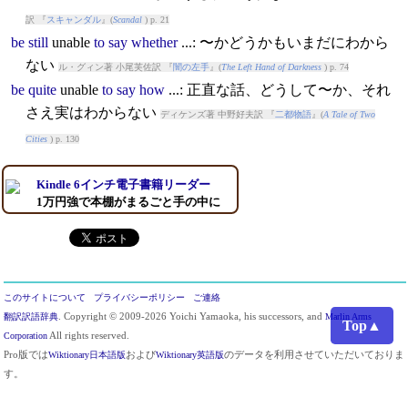
訳 『
スキャンダル
』(
Scandal
) p. 21
be
still
unable
to
say
whether
...: 〜かどうかもいまだにわから
ない
ル・グィン著 小尾芙佐訳 『
闇の左手
』(
The Left Hand of Darkness
) p. 74
be
quite
unable
to
say
how
...: 正直な話、どうして〜か、それ
さえ実はわからない
ディケンズ著 中野好夫訳 『
二都物語
』(
A Tale of Two
Cities
) p. 130
Kindle 6インチ電子書籍リーダー
1万円強で本棚がまるごと手の中に
このサイトについて
プライバシーポリシー
ご連絡
翻訳訳語辞典
. Copyright © 2009-2026 Yoichi Yamaoka, his successors, and
Marlin Arms
Top▲
Corporation
All rights reserved.
Pro版では
Wiktionary日本語版
および
Wiktionary英語版
のデータを利用させていただいておりま
す。