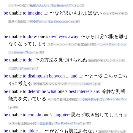
ス・キーン訳 『
楡家の人びと
』(
The House of Nire
) p. 430
be
unable
to
imagine
...: 〜など思いもおよばない
ウッドワード著 染
田屋・石山訳 『
司令官たち
』(
The Commanders
) p. 164
be
unable
to
draw
one’s
own
eyes
away
: 〜から自分の眼を離せ
なくなってしまう
スティーヴン・キング著 芝山幹郎訳 『
ニードフル・シング
ス
』(
Needful Things
) p. 238
be
unable
to
do
: その方法を見つけられぬ
遠藤周作著 ジョンストン訳
『
沈黙
』(
Silence
) p. 17
be
unable
to
distinguish
between
...
and
...: 〜と〜をごちゃごち
ゃに考える
夏目漱石著 マクレラン訳 『
こころ
』(
Kokoro
) p. 82
be
unable
to
determine
what
one’s
best
interests
are
: 冷静な判断
能力を欠いている
ギルモア著 村上春樹訳 『
心臓を貫かれて
』(
Shot in the Heart
) p. 460
be
unable
to
contain
one’s
laughter
: 思わず吹き出してしまう
ト
ゥロー著 上田公子訳 『
立証責任
』(
The Burden of Proof
) p. 352
be
unable
to
abide
...: 〜がどうも肌にあわない
遠藤周作著 ゲッセル