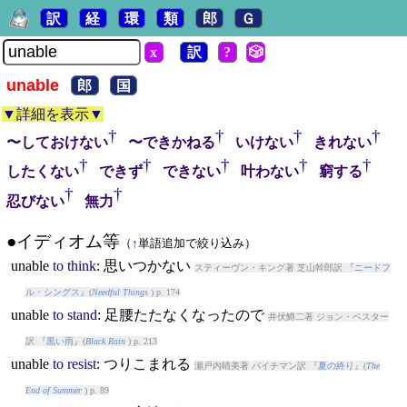
訳
経
環
類
郎
Ｇ
x
訳
?
🎲
unable
郎
国
▼詳細を表示▼
†
†
†
†
〜しておけない
〜できかねる
いけない
きれない
†
†
†
†
†
したくない
できず
できない
叶わない
窮する
†
†
忍びない
無力
●イディオム等
（
↑
単語追加で絞り込み）
unable
to
think
: 思いつかない
スティーヴン・キング著 芝山幹郎訳 『
ニードフ
ル・シングス
』(
Needful Things
) p. 174
unable
to
stand
: 足腰たたなくなったので
井伏鱒二著 ジョン・ベスター
訳 『
黒い雨
』(
Black Rain
) p. 213
unable
to
resist
: つりこまれる
瀬戸内晴美著 バイチマン訳 『
夏の終り
』(
The
End of Summer
) p. 89