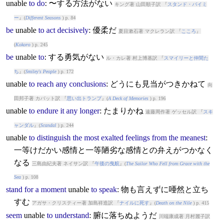
unable
to
do
: 〜する方法がない
キング著 山田順子訳 『
スタンド・バイミ
ー
』(
Different Seasons
) p. 84
be
unable
to
act
decisively
: 優柔だ
夏目漱石著 マクレラン訳 『
こころ
』
(
Kokoro
) p. 245
be
unable
to
: する勇気がない
ル・カレ著 村上博基訳 『
スマイリーと仲間た
ち
』(
Smiley's People
) p. 172
unable
to
reach
any
conclusions
: どうにも見当がつきかねて
向
田邦子著 カバット訳 『
思い出トランプ
』(
A Deck of Memories
) p. 196
unable
to
endure
it
any
longer
: たまりかね
遠藤周作著 ゲッセル訳 『
スキ
ャンダル
』(
Scandal
) p. 244
unable
to
distinguish
the
most
exalted
feelings
from
the
meanest
:
一等けだかい感情と一等陋劣な感情との弁えがつかなく
なる
三島由紀夫著 ネイサン訳 『
午後の曳航
』(
The Sailor Who Fell from Grace with the
Sea
) p. 108
stand
for
a
moment
unable
to
speak
: 物も言えずに唖然と立ち
すむ
アガサ・クリスティー著 加島祥造訳 『
ナイルに死す
』(
Death on the Nile
) p. 415
seem
unable
to
understand
: 腑に落ちぬようだ
川端康成著 月村麗子訳