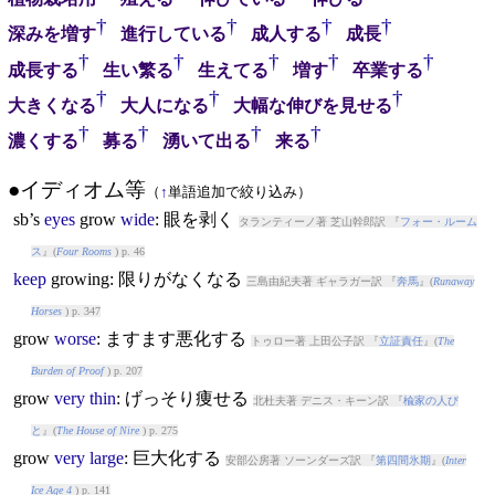
†
†
†
†
深みを増す
進行している
成人する
成長
†
†
†
†
†
成長する
生い繁る
生えてる
増す
卒業する
†
†
†
大きくなる
大人になる
大幅な伸びを見せる
†
†
†
†
濃くする
募る
湧いて出る
来る
●イディオム等
（
↑
単語追加で絞り込み）
sb’s
eyes
grow
wide
: 眼を剥く
タランティーノ著 芝山幹郎訳 『
フォー・ルーム
ス
』(
Four Rooms
) p. 46
keep
grow
ing: 限りがなくなる
三島由紀夫著 ギャラガー訳 『
奔馬
』(
Runaway
Horses
) p. 347
grow
worse
: ますます悪化する
トゥロー著 上田公子訳 『
立証責任
』(
The
Burden of Proof
) p. 207
grow
very
thin
: げっそり痩せる
北杜夫著 デニス・キーン訳 『
楡家の人び
と
』(
The House of Nire
) p. 275
grow
very
large
: 巨大化する
安部公房著 ソーンダーズ訳 『
第四間氷期
』(
Inter
Ice Age 4
) p. 141