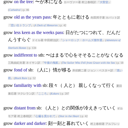
grow
on
the
tree
: 〜が木になる
カーヴァー著 村上春樹訳 『
大聖堂
』
(
Cathedral
) p. 86
grow
old
as
the
years
pass
: 年とともに老ける
向田邦子著 カバット訳
『
思い出トランプ
』(
A Deck of Memories
) p. 42
grow
less
keen
as
the
weeks
pass
: 日がたつにつれて、だんだ
んうすらぐ
ドイル著 中田耕治訳 『
シャーロック・ホームズ傑作選
』(
Adventure of
Sherlock Homes
) p. 134
grow
indifferent
to
sth: 〜はまるで心をそそることがなくなる
三島由紀夫著 ネイサン訳 『
午後の曳航
』(
The Sailor Who Fell from Grace with the Sea
) p. 18
grow
fond
of
sb: （人に）情が移る
井伏鱒二著 ジョン・ベスター訳 『
黒い
雨
』(
Black Rain
) p. 52
grow
familiarity
with
sb: 段々（ 人と） 親しくなって行く
夏目
漱石著 マクレラン訳 『
こころ
』(
Kokoro
) p. 207
grow
distant
from
sb: （人と）との関係が冷えきっていく
ギル
モア著 村上春樹訳 『
心臓を貫かれて
』(
Shot in the Heart
) p. 42
grow
darker
and
darker
: 刻一刻と暮れていく
村上春樹著 アルフレッ