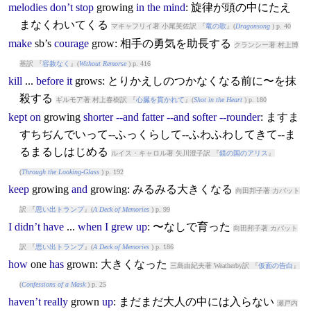
melodies
don’t
stop
grow
ing
in
the
mind
: 旋律が頭の中にたえ
まなくわいてくる
マキャフリイ著 小尾芙佐訳 『
竜の歌
』(
Dragonsong
) p. 40
make
sb’s
courage
grow
: 相手の勇気を助長する
クランシー著 村上博
基訳 『
容赦なく
』(
Without Remorse
) p. 416
kill
...
before
it
grow
s: とりかえしのつかなくなる前に〜を抹
殺する
ギルモア著 村上春樹訳 『
心臓を貫かれて
』(
Shot in the Heart
) p. 180
kept
on
grow
ing
shorter
--and
fatter
--and
softer
--rounder
: ますま
すちぢんでいって--ふっくらして--ふわふわしてきて--ま
るまるしはじめる
ルイス・キャロル著 矢川澄子訳 『
鏡の国のアリス
』
(
Through the Looking-Glass
) p. 192
keep
grow
ing
and
grow
ing: みるみる大きくなる
向田邦子著 カバット
訳 『
思い出トランプ
』(
A Deck of Memories
) p. 99
I
didn’t
have
...
when
I
grew
up
: 〜なしで育った
向田邦子著 カバット
訳 『
思い出トランプ
』(
A Deck of Memories
) p. 186
how
one
has
grow
n: 大きくなった
三島由紀夫著 Weatherby訳 『
仮面の告白
』
(
Confessions of a Mask
) p. 25
haven’t
really
grow
n
up
: まだまだ大人の中には入らない
瀬戸内