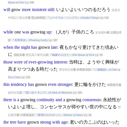
House of Nire
) p. 348
will
grow
more
insistent
still
: いよいよいいつのるだろう
スティ
ーヴン・キング著 芝山幹郎訳 『
ニードフル・シングス
』(
Needful Things
) p. 192
while
one
was
grow
ing
up
: （人が）子供のころ
トゥロー著 上田公子
訳 『
有罪答弁
』(
Pleading Guilty
) p. 187
when
the
night
has
grow
n
late
: 夜もかなり更けてきた頃あい
に
北杜夫著 デニス・キーン訳 『
楡家の人びと
』(
The House of Nire
) p. 44
those
were
of
ever-growing
interest
: 当時は、ようやく興味が
高まりつつある時だった
ディケンズ著 中野好夫訳 『
二都物語
』(
A Tale of
Two Cities
) p. 232
this
tendency
has
grow
n
even
stronger
: 更に輪をかけた
向田邦子著
カバット訳 『
思い出トランプ
』(
A Deck of Memories
) p. 202
there
is
a
grow
ing
continuity
and
a
grow
ing
consensus
: 永続性が
いよいよ増し、コンセンサスが得やすい世の中になる
ア
シモフ著 小尾芙佐訳 『
夜明けのロボット
』(
Robots of Dawn
) p. 84
the
tree
have
grow
n
strong
with
age
: 老いの力こぶのはいった