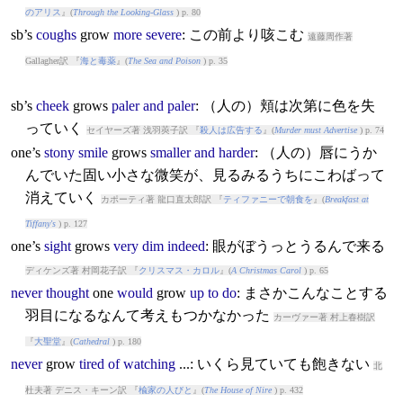
のアリス
』(
Through the Looking-Glass
) p. 80
sb’s
coughs
grow
more
severe
: この前より咳こむ
遠藤周作著
Gallagher訳 『
海と毒薬
』(
The Sea and Poison
) p. 35
sb’s
cheek
grow
s
paler
and
paler
: （人の）頬は次第に色を失
っていく
セイヤーズ著 浅羽莢子訳 『
殺人は広告する
』(
Murder must Advertise
) p. 74
one’s
stony
smile
grow
s
smaller
and
harder
: （人の）唇にうか
んでいた固い小さな微笑が、見るみるうちにこわばって
消えていく
カポーティ著 龍口直太郎訳 『
ティファニーで朝食を
』(
Breakfast at
Tiffany's
) p. 127
one’s
sight
grow
s
very
dim
indeed
: 眼がぼうっとうるんで来る
ディケンズ著 村岡花子訳 『
クリスマス・カロル
』(
A Christmas Carol
) p. 65
never
thought
one
would
grow
up
to
do
: まさかこんなことする
羽目になるなんて考えもつかなかった
カーヴァー著 村上春樹訳
『
大聖堂
』(
Cathedral
) p. 180
never
grow
tired
of
watching
...: いくら見ていても飽きない
北
杜夫著 デニス・キーン訳 『
楡家の人びと
』(
The House of Nire
) p. 432