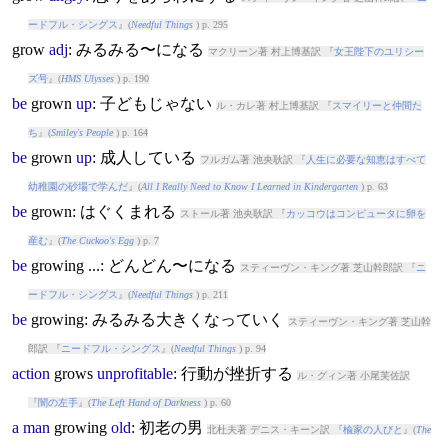
ードフル・シングス
』(
Needful Things
) p. 295
grow
adj
: みるみる〜になる
マクリーン著 村上博基訳 『
女王陛下のユリシー
ズ号
』(
HMS Ulysses
) p. 190
be
grow
n
up
: 子どもじゃない
ル・カレ著 村上博基訳 『
スマイリーと仲間た
ち
』(
Smiley's People
) p. 164
be
grow
n
up
: 成人している
フルガム著 池央耿訳 『
人生に必要な知恵はすべて
幼稚園の砂場で学んだ
』(
All I Really Need to Know I Learned in Kindergarten
) p. 63
be
grow
n: はぐくまれる
ストール著 池央耿訳 『
カッコウはコンピュータに卵を
産む
』(
The Cuckoo's Egg
) p. 7
be
grow
ing ...: どんどん〜になる
スティーヴン・キング著 芝山幹郎訳 『
ニ
ードフル・シングス
』(
Needful Things
) p. 211
be
grow
ing: みるみる大きくなっていく
スティーヴン・キング著 芝山幹
郎訳 『
ニードフル・シングス
』(
Needful Things
) p. 94
action
grow
s
unprofitable
: 行動が挫折する
ル・グィン著 小尾芙佐訳
『
闇の左手
』(
The Left Hand of Darkness
) p. 60
a
man
grow
ing
old
: 初老の男
北杜夫著 デニス・キーン訳 『
楡家の人びと
』(
The