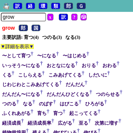
訳
経
環
類
郎
Ｇ
x
訳
?
🎲
grow
郎
国
主要訳語: 育つ(4) つのる(3) なる(3)
▼詳細を表示▼
†
†
†
〜として育つ
〜になる
〜はじめる
†
†
†
†
いっそう〜になる
おとなになる
おりる
おわる
†
†
†
†
くる
こしらえる
こみあげてくる
しだいに
†
†
じわじわとこみあげてくる
だんだん
†
†
†
だんだん〜になる
だんだんひどくなる
つのらせる
†
†
†
†
†
つのる
なる
のばす
はびこる
ひろがる
†
†
†
†
ふくれあがる
育ち
育つ
起こってくる
†
†
†
†
†
経済成長
経済成長率
広がる
至る
次第に増す
†
†
†
†
植物栽培用
殖える
伸びている
伸びる