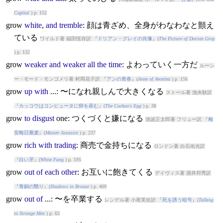
Capital
) p. 152
grow
white
,
and
tremble
: 顔は青ざめ、全身がわなわなと顫え
ている
ワイルド著 福田恆存訳 『
ドリアン・グレイの肖像
』(
The Picture of Dorian Gray
) p. 132
grow
weaker
and
weaker
all
the
time
: よわっていく一方だ
ルーシ
ー・モード・モンゴメリ著 村岡花子訳 『
アンの青春
』(
Anne of Avonlea
) p. 156
grow
up
with
...: 〜になれ親しんで大きくなる
ストール著 池央耿訳
『
カッコウはコンピュータに卵を産む
』(
The Cuckoo's Egg
) p. 38
grow
to
disgust
one: つくづくと嫌になる
池波正太郎著 フリュー訳 『
梅
安晦日蕎麦
』(
Master Assassin
) p. 237
grow
rich
with
trading
: 商売で金持ちになる
ロンドン著 白石佑光訳
『
白い牙
』(
White Fang
) p. 195
grow
out
of
each
other
: お互いに飽きてくる
デイヴィス著 酒井邦秀訳
『
青銅の翳り
』(
Shadows in Bronze
) p. 409
grow
out
of
...: 〜を卒業する
レンデル著 小尾芙佐訳 『
死を誘う暗号
』(
Talking
to Strange Men
) p. 63