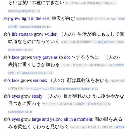
らいは笑いの種にすぎない
Ｅ・ブロンテ著 大和資雄訳 『
嵐が丘
』
(
Wuthering Heights
) p. 65
sky
grew
light
in
the
east
: 東天が白む
司馬遼太郎著 カーペンター訳 『
最後
の将軍
』(
The Last Shogun
) p. 137
sb’s
life
starts
to
grow
wilder
: （人の）生活が前にもまして無
軌道なものになっていく
ギルモア著 村上春樹訳 『
心臓を貫かれて
』(
Shot
in the Heart
) p. 367
sb’s
face
grow
s
very
grave
as
sb
do
: 〜するうちに、（人の）
表情に重々しさが加わる
アガサ・クリスティー著 永井淳訳 『
カリブ海の
秘密
』(
A Caribbean Mystery
) p. 248
sb’s
face
grow
s
serious
: （人の）顔は真剣味をおびる
コネラン著
仁平和夫訳 『
ディズニー7つの法則
』(
Inside the Magic Kingdom
) p. 58
sb’s
eyes
grow
steely
: （人の）目が鋼鉄のように冷ややかな
目つきに変わる
ウッドワード著 染田屋・石山訳 『
司令官たち
』(
The
Commanders
) p. 41
sb’s
eyes
grow
large
and
yellow
all
in
a
moment
: 両の眼をみる
みる黄色くくわっと見ひらく
ルイス・キャロル著 矢川澄子訳 『
鏡の国