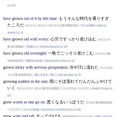
) p. 192
have
grow
n
out
of
it
by
this
time
: もうそんな時代を通りすぎ
たころだ
ルーシー・モード・モンゴメリ著 村岡花子訳 『
アンの青春
』(
Anne of
Avonlea
) p. 32
have
grow
n
old
with
worry
: 心労ですっかり老け込む
クランシー
著 村上博基訳 『
容赦なく
』(
Without Remorse
) p. 537
have
grow
n
old
overnight
: 一晩でごっそり老けこむ
ジョーンズ著
岸本佐知子訳 『
拳闘士の休息
』(
The Pugilist at Rest
) p. 29
grow
n
sticky
with
nervous
perspiration
: 冷や汗に濡れた
フィールデ
ィング著 吉田利子訳 『
優しすぎて、怖い
』(
See Jane Run
) p. 30
grow
ing
sodden
in
the
rain
: 雨にそぼ濡れてだんだんふやけて
いく
スティーヴン・キング著 芝山幹郎訳 『
ニードフル・シングス
』(
Needful Things
) p.
152
grow
worse
as
one
go
on
: 悪くなるいっぽうだ
ワイルド著 福田恆存訳
『
ドリアン・グレイの肖像
』(
The Picture of Dorian Gray
) p. 126
grow
wide
and
tall
: 太ってのびる
川端康成著 ホールマン訳 『
古都
』(
The Old