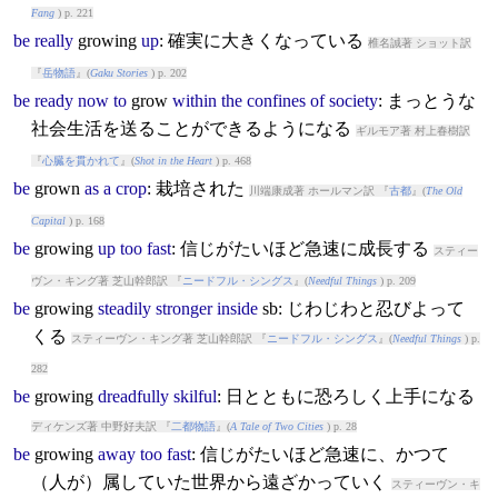
Fang
) p. 221
be
really
grow
ing
up
: 確実に大きくなっている
椎名誠著 ショット訳
『
岳物語
』(
Gaku Stories
) p. 202
be
ready
now
to
grow
within
the
confines
of
society
: まっとうな
社会生活を送ることができるようになる
ギルモア著 村上春樹訳
『
心臓を貫かれて
』(
Shot in the Heart
) p. 468
be
grow
n
as
a
crop
: 栽培された
川端康成著 ホールマン訳 『
古都
』(
The Old
Capital
) p. 168
be
grow
ing
up
too
fast
: 信じがたいほど急速に成長する
スティー
ヴン・キング著 芝山幹郎訳 『
ニードフル・シングス
』(
Needful Things
) p. 209
be
grow
ing
steadily
stronger
inside
sb: じわじわと忍びよって
くる
スティーヴン・キング著 芝山幹郎訳 『
ニードフル・シングス
』(
Needful Things
) p.
282
be
grow
ing
dreadfully
skilful
: 日とともに恐ろしく上手になる
ディケンズ著 中野好夫訳 『
二都物語
』(
A Tale of Two Cities
) p. 28
be
grow
ing
away
too
fast
: 信じがたいほど急速に、かつて
（人が）属していた世界から遠ざかっていく
スティーヴン・キ