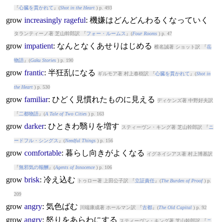
『
心臓を貫かれて
』(
Shot in the Heart
) p. 493
grow
increasingly
rageful
: 機嫌はどんどんわるくなっていく
タランティーノ著 芝山幹郎訳 『
フォー・ルームス
』(
Four Rooms
) p. 47
grow
impatient
: なんとなくあせりはじめる
椎名誠著 ショット訳 『
岳
物語
』(
Gaku Stories
) p. 190
grow
frantic
: 半狂乱になる
ギルモア著 村上春樹訳 『
心臓を貫かれて
』(
Shot in
the Heart
) p. 530
grow
familiar
: ひどく見慣れたものに見える
ディケンズ著 中野好夫訳
『
二都物語
』(
A Tale of Two Cities
) p. 163
grow
darker
: ひときわ翳りを増す
スティーヴン・キング著 芝山幹郎訳 『
ニ
ードフル・シングス
』(
Needful Things
) p. 156
grow
comfortable
: 暮らし向きがよくなる
イグネイシアス著 村上博基訳
『
無邪気の報酬
』(
Agents of Innocence
) p. 106
grow
brisk
: 冷え込む
トゥロー著 上田公子訳 『
立証責任
』(
The Burden of Proof
) p.
209
grow
angry
: 気色ばむ
川端康成著 ホールマン訳 『
古都
』(
The Old Capital
) p. 92
grow
angry
: 怒りをあらわにする
スティーヴン・キング著 芝山幹郎訳 『
ニ