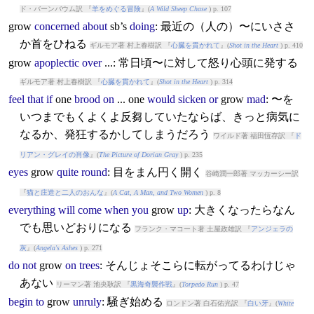
ド・バーンバウム訳 『
羊をめぐる冒険
』(
A Wild Sheep Chase
) p. 107
grow
concerned
about
sb’s
doing
: 最近の（人の）〜にいささ
か首をひねる
ギルモア著 村上春樹訳 『
心臓を貫かれて
』(
Shot in the Heart
) p. 410
grow
apoplectic
over
...: 常日頃〜に対して怒り心頭に発する
ギルモア著 村上春樹訳 『
心臓を貫かれて
』(
Shot in the Heart
) p. 314
feel
that
if
one
brood
on
... one
would
sicken
or
grow
mad
: 〜を
いつまでもくよくよ反芻していたならば、きっと病気に
なるか、発狂するかしてしまうだろう
ワイルド著 福田恆存訳 『
ド
リアン・グレイの肖像
』(
The Picture of Dorian Gray
) p. 235
eyes
grow
quite
round
: 目をまん円く開く
谷崎潤一郎著 マッカーシー訳
『
猫と庄造と二人のおんな
』(
A Cat, A Man, and Two Women
) p. 8
everything
will
come
when
you
grow
up
: 大きくなったらなん
でも思いどおりになる
フランク・マコート著 土屋政雄訳 『
アンジェラの
灰
』(
Angela's Ashes
) p. 271
do
not
grow
on
trees
: そんじょそこらに転がってるわけじゃ
あない
リーマン著 池央耿訳 『
黒海奇襲作戦
』(
Torpedo Run
) p. 47
begin
to
grow
unruly
: 騒ぎ始める
ロンドン著 白石佑光訳 『
白い牙
』(
White