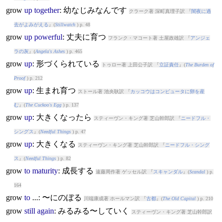
grow
up
together
: 幼なじみなんです
クラーク著 深町真理子訳 『
闇夜に過
去がよみがえる
』(
Stillwatch
) p. 48
grow
up
powerful
: 丈夫に育つ
フランク・マコート著 土屋政雄訳 『
アンジェ
ラの灰
』(
Angela's Ashes
) p. 465
grow
up
: 形づくられている
トゥロー著 上田公子訳 『
立証責任
』(
The Burden of
Proof
) p. 212
grow
up
: 生まれ育つ
ストール著 池央耿訳 『
カッコウはコンピュータに卵を産
む
』(
The Cuckoo's Egg
) p. 137
grow
up
: 大きくなったら
スティーヴン・キング著 芝山幹郎訳 『
ニードフル・
シングス
』(
Needful Things
) p. 47
grow
up
: 大きくなる
スティーヴン・キング著 芝山幹郎訳 『
ニードフル・シング
ス
』(
Needful Things
) p. 82
grow
to
maturity
: 成長する
遠藤周作著 ゲッセル訳 『
スキャンダル
』(
Scandal
) p.
164
grow
to
...: 〜にのぼる
川端康成著 ホールマン訳 『
古都
』(
The Old Capital
) p. 210
grow
still
again
: みるみる〜していく
スティーヴン・キング著 芝山幹郎訳