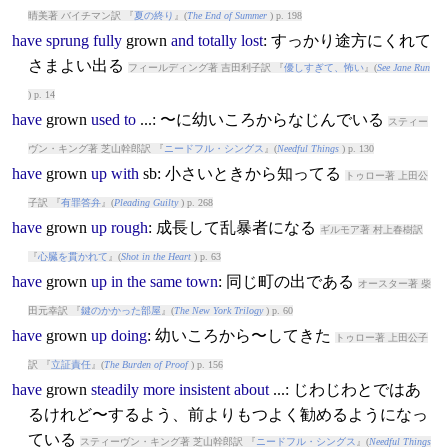
晴美著 バイチマン訳 『
夏の終り
』(
The End of Summer
) p. 198
have
sprung
fully
grow
n
and
totally
lost
: すっかり途方にくれて
さまよい出る
フィールディング著 吉田利子訳 『
優しすぎて、怖い
』(
See Jane Run
) p. 14
have
grow
n
used
to
...: 〜に幼いころからなじんでいる
スティー
ヴン・キング著 芝山幹郎訳 『
ニードフル・シングス
』(
Needful Things
) p. 130
have
grow
n
up
with
sb: 小さいときから知ってる
トゥロー著 上田公
子訳 『
有罪答弁
』(
Pleading Guilty
) p. 268
have
grow
n
up
rough
: 成長して乱暴者になる
ギルモア著 村上春樹訳
『
心臓を貫かれて
』(
Shot in the Heart
) p. 63
have
grow
n
up
in
the
same
town
: 同じ町の出である
オースター著 柴
田元幸訳 『
鍵のかかった部屋
』(
The New York Trilogy
) p. 60
have
grow
n
up
doing
: 幼いころから〜してきた
トゥロー著 上田公子
訳 『
立証責任
』(
The Burden of Proof
) p. 156
have
grow
n
steadily
more
insistent
about
...: じわじわとではあ
るけれど〜するよう、前よりもつよく勧めるようになっ
ている
スティーヴン・キング著 芝山幹郎訳 『
ニードフル・シングス
』(
Needful Things