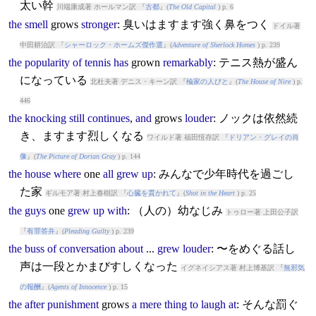
太い幹
川端康成著 ホールマン訳 『
古都
』(
The Old Capital
) p. 6
the
smell
grow
s
stronger
: 臭いはますます強く鼻をつく
ドイル著
中田耕治訳 『
シャーロック・ホームズ傑作選
』(
Adventure of Sherlock Homes
) p. 239
the
popularity
of
tennis
has
grow
n
remarkably
: テニス熱が盛ん
になっている
北杜夫著 デニス・キーン訳 『
楡家の人びと
』(
The House of Nire
) p.
446
the
knocking
still
continues
,
and
grow
s
louder
: ノックは依然続
き、ますます烈しくなる
ワイルド著 福田恆存訳 『
ドリアン・グレイの肖
像
』(
The Picture of Dorian Gray
) p. 144
the
house
where
one
all
grew
up
: みんなで少年時代を過ごし
た家
ギルモア著 村上春樹訳 『
心臓を貫かれて
』(
Shot in the Heart
) p. 25
the
guys
one
grew
up
with
: （人の）幼なじみ
トゥロー著 上田公子訳
『
有罪答弁
』(
Pleading Guilty
) p. 239
the
buss
of
conversation
about
...
grew
louder
: 〜をめぐる話し
声は一段とかまびすしくなった
イグネイシアス著 村上博基訳 『
無邪気
の報酬
』(
Agents of Innocence
) p. 15
the
after
punishment
grow
s
a
mere
thing
to
laugh
at
: そんな罰ぐ