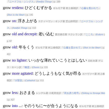
『
ニードフル・シングス
』(
Needful Things
) p. 289
grow
restless
: ひどくむずかる
ギルモア著 村上春樹訳 『
心臓を貫かれて
』
(
Shot in the Heart
) p. 145
grow
on
: 浮き上がる
スティーヴン・キング著 芝山幹郎訳 『
ニードフル・シング
ス
』(
Needful Things
) p. 113
grow
old
and
decrepit
: 老い込む
夏目漱石著 マクレラン訳 『
こころ
』(
Kokoro
)
p. 67
grow
old
: 年をくう
ギルモア著 村上春樹訳 『
心臓を貫かれて
』(
Shot in the Heart
) p.
412
grow
no
lighter
: いっかな薄れていこうとはしない
北杜夫著 デニ
ス・キーン訳 『
幽霊
』(
Ghosts
) p. 131
grow
more
agitated
: どうしようもなく気が昂る
カーヴァー著 村上春
樹訳 『
大聖堂
』(
Cathedral
) p. 111
grow
less
: おさまる
レンデル著 小尾芙佐訳 『
死を誘う暗号
』(
Talking to Strange Men
) p. 427
grow
into
...: そのうちに〜が合うようになる
ギルモア著 村上春樹訳