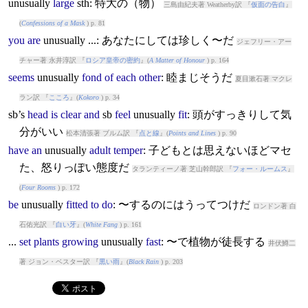
unusually
large
sth: 特大の（物）
三島由紀夫著 Weatherby訳 『
仮面の告白
』
(
Confessions of a Mask
) p. 81
you
are
unusually
...: あなたにしては珍しく〜だ
ジェフリー・アー
チャー著 永井淳訳 『
ロシア皇帝の密約
』(
A Matter of Honour
) p. 164
seems
unusually
fond
of
each
other
: 睦まじそうだ
夏目漱石著 マクレ
ラン訳 『
こころ
』(
Kokoro
) p. 34
sb’s
head
is
clear
and
sb
feel
unusually
fit
: 頭がすっきりして気
分がいい
松本清張著 ブルム訳 『
点と線
』(
Points and Lines
) p. 90
have
an
unusually
adult
temper
: 子どもとは思えないほどマセ
た、怒りっぽい態度だ
タランティーノ著 芝山幹郎訳 『
フォー・ルームス
』
(
Four Rooms
) p. 172
be
unusually
fitted
to
do
: 〜するのにはうってつけだ
ロンドン著 白
石佑光訳 『
白い牙
』(
White Fang
) p. 161
...
set
plants
growing
unusually
fast
: 〜で植物が徒長する
井伏鱒二
著 ジョン・ベスター訳 『
黒い雨
』(
Black Rain
) p. 203