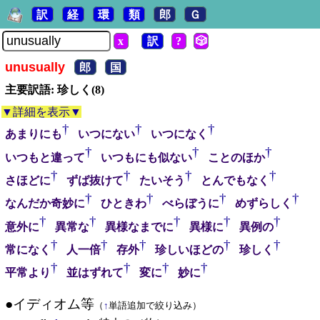
訳
経
環
類
郎
Ｇ
x
訳
?
🎲
unusually
郎
国
主要訳語: 珍しく(8)
▼詳細を表示▼
†
†
†
あまりにも
いつにない
いつになく
†
†
†
いつもと違って
いつもにも似ない
ことのほか
†
†
†
†
さほどに
ずば抜けて
たいそう
とんでもなく
†
†
†
†
なんだか奇妙に
ひときわ
べらぼうに
めずらしく
†
†
†
†
†
意外に
異常な
異様なまでに
異様に
異例の
†
†
†
†
†
常になく
人一倍
存外
珍しいほどの
珍しく
†
†
†
†
平常より
並はずれて
変に
妙に
●イディオム等
（
↑
単語追加で絞り込み）