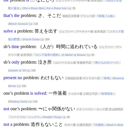
ジェフリー・アーチャー著 永井淳訳 『
100万ドルを
取り返せ
』(
Not a Penny More, Not a Penny Less
) p. 38
that’s
the
problem
: さ、そこだ
池波正太郎著 フリュー訳 『
秋風二人旅
』
(
Master Assassin
) p. 126
solve
a
problem
: 答えを出す
ジェフリー・アーチャー著 永井淳訳 『
メディア買
収の野望
』(
Fourth Estate
) p. 304
sb’s
time
problem
: （人が）時間に追われている
ジェフリー・アー
チャー著 永井淳訳 『
ロシア皇帝の密約
』(
A Matter of Honour
) p. 83
sb’s
only
problem
: 泣き所
ハルバースタム著 常盤新平訳 『
男たちの大リーグ
』
(
Summer of '49
) p. 200
present
no
problem
: わけもない
三島由紀夫著 ギャラガー訳 『
奔馬
』(
Runaway
Horses
) p. 439
one’s
problem
is
solved
: 一件落着
トゥロー著 上田公子訳 『
有罪答弁
』
(
Pleading Guilty
) p. 140
not
one’s
problem
: 〜にゃ関係がない
スティーヴン・キング著 芝山幹郎訳
『
ニードフル・シングス
』(
Needful Things
) p. 89
not
a
problem
: 造作もないこと
サロー著 土屋尚彦訳 『
大接戦
』(
Head to Head