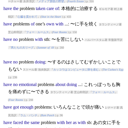
ーチャー著 永井淳訳 『
メディア買収の野望
』(
Fourth Estate
) p. 316
have
the
problem
taken
care
of
: 本格的に治療する
ギルモア著 村上春
樹訳 『
心臓を貫かれて
』(
Shot in the Heart
) p. 433
have
problem
s
of
one’s
own
with
...: 〜に手を焼く
タランティーノ著
芝山幹郎訳 『
フォー・ルームス
』(
Four Rooms
) p. 150
have
no
problem
with
sth: 〜を苦にしない
ハルバースタム著 常盤新平訳
『
男たちの大リーグ
』(
Summer of '49
) p. 260
have
no
problem
doing
: 〜するのはさしてむずかしいことで
もない
ストール著 池央耿訳 『
カッコウはコンピュータに卵を産む
』(
The Cuckoo's Egg
) p. 236
have
no
emotional
problem
s
about
doing
...: これっぽっちも胸
を痛めずに〜できる
タランティーノ著 芝山幹郎訳 『
フォー・ルームス
』
(
Four Rooms
) p. 244
have
got
enough
problem
s: いろんなことで頭が痛い
レナード著 高
見浩訳 『
ラム・パンチ
』(
Rum Punch
) p. 96
have
faced
the
same
problem
with
her
as
with
sb: あの女に手を