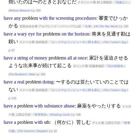
焼いたのは〜のときとおなじだ
クランシー著 村上博基訳 『
容赦なく
』
(
Without Remorse
) p. 439
have
any
problem
with
the
screening
procedures
: 審査でひっか
かる
宮部みゆき著 アルフレッド・バーンバウム訳 『
火車
』(
All She Was Worth
) p. 183
have
a
wary
eye
for
problem
s
on
the
horizon
: 将来を見通す勘は
鋭い
ストール著 池央耿訳 『
カッコウはコンピュータに卵を産む
』(
The Cuckoo's Egg
)
p. 67
have
a
string
of
money
problem
s
all
at
once
: 家計を逼迫させる
ような出来事が続けて起こる
ダニング著 宮脇孝雄訳 『
幻の特装本
』
(
The Bookman's Wake
) p. 582
have
a
real
problem
doing
: 〜するのは並たいていのことでは
ない
ストール著 池央耿訳 『
カッコウはコンピュータに卵を産む
』(
The Cuckoo's Egg
)
p. 142
have
a
problem
with
substance
abuse
: 麻薬をやったりする
トゥロ
ー著 上田公子訳 『
有罪答弁
』(
Pleading Guilty
) p. 198
have
a
problem
with
sth: （何かに）苦しむ
デミル著 上田公子訳 『
将軍
の娘
』(
The General's Daughter
) p. 62