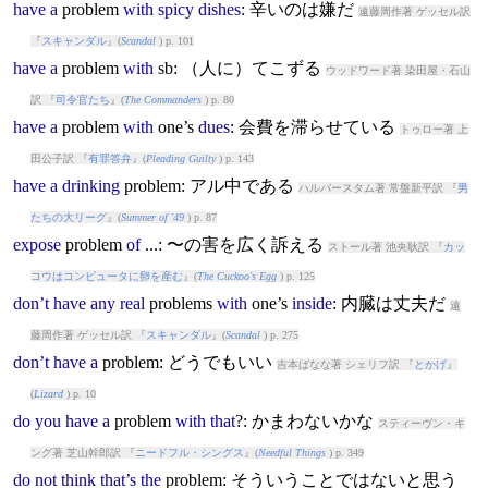
have
a
problem
with
spicy
dishes
: 辛いのは嫌だ
遠藤周作著 ゲッセル訳
『
スキャンダル
』(
Scandal
) p. 101
have
a
problem
with
sb: （人に）てこずる
ウッドワード著 染田屋・石山
訳 『
司令官たち
』(
The Commanders
) p. 80
have
a
problem
with
one’s
dues
: 会費を滞らせている
トゥロー著 上
田公子訳 『
有罪答弁
』(
Pleading Guilty
) p. 143
have
a
drinking
problem
: アル中である
ハルバースタム著 常盤新平訳 『
男
たちの大リーグ
』(
Summer of '49
) p. 87
expose
problem
of
...: 〜の害を広く訴える
ストール著 池央耿訳 『
カッ
コウはコンピュータに卵を産む
』(
The Cuckoo's Egg
) p. 125
don’t
have
any
real
problem
s
with
one’s
inside
: 内臓は丈夫だ
遠
藤周作著 ゲッセル訳 『
スキャンダル
』(
Scandal
) p. 275
don’t
have
a
problem
: どうでもいい
吉本ばなな著 シェリフ訳 『
とかげ
』
(
Lizard
) p. 10
do
you
have
a
problem
with
that
?: かまわないかな
スティーヴン・キ
ング著 芝山幹郎訳 『
ニードフル・シングス
』(
Needful Things
) p. 349
do
not
think
that’s
the
problem
: そういうことではないと思う