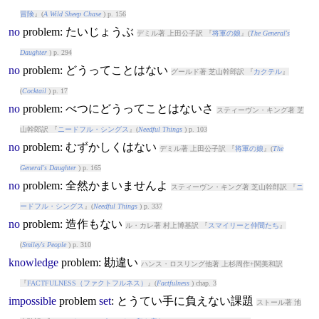
冒険
』(
A Wild Sheep Chase
) p. 156
no
problem
: たいじょうぶ
デミル著 上田公子訳 『
将軍の娘
』(
The General's
Daughter
) p. 294
no
problem
: どうってことはない
グールド著 芝山幹郎訳 『
カクテル
』
(
Cocktail
) p. 17
no
problem
: べつにどうってことはないさ
スティーヴン・キング著 芝
山幹郎訳 『
ニードフル・シングス
』(
Needful Things
) p. 103
no
problem
: むずかしくはない
デミル著 上田公子訳 『
将軍の娘
』(
The
General's Daughter
) p. 165
no
problem
: 全然かまいませんよ
スティーヴン・キング著 芝山幹郎訳 『
ニ
ードフル・シングス
』(
Needful Things
) p. 337
no
problem
: 造作もない
ル・カレ著 村上博基訳 『
スマイリーと仲間たち
』
(
Smiley's People
) p. 310
knowledge
problem
: 勘違い
ハンス・ロスリング他著 上杉周作+関美和訳
『
FACTFULNESS（ファクトフルネス）
』(
Factfulness
) chap. 3
impossible
problem
set
: とうてい手に負えない課題
ストール著 池