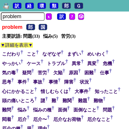
訳
経
環
類
郎
Ｇ
x
訳
?
🎲
problem
郎
国
主要訳語: 問題(33) 悩み(5) 苦労(3)
▼詳細を表示▼
†
†
†
†
†
こだわり
こと
なぞなぞ
まずい
めいわく
†
†
†
†
†
†
やっかい
ケース
トラブル
異常
異変
危機
†
†
†
†
†
†
†
気の毒
疑問
苦労
欠陥
原因
困難
仕事
†
†
†
†
†
†
思考
事件
事故
事情
障害
状況
†
†
†
†
心にかかること
惜しむらくは
大事件
知ったこと
†
†
†
†
†
†
頭の痛いところ
謎
難
難関
難題
難物
†
†
†
†
†
†
難問
悩み
悩みの種
面倒
面倒なこと
問題
†
†
†
†
†
悶着
厄介
厄介〜
厄介なお荷物
厄介なこと
†
†
†
厄介の種
用
理由