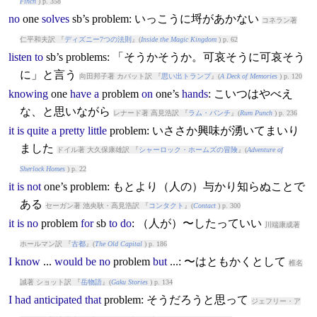
Finch
) p. 358
no
one
solves
sb’s
problem
: いっこうに埒があかない
コネラン著
仁平和夫訳 『
ディズニー7つの法則
』(
Inside the Magic Kingdom
) p. 62
listen
to
sb’s
problem
s: 「そうかそうか。可哀そうに可哀そう
に」と言う
向田邦子著 カバット訳 『
思い出トランプ
』(
A Deck of Memories
) p. 120
knowing
one
have
a
problem
on
one’s
hands
: こいつはやべえ
な、と思いながら
レナード著 高見浩訳 『
ラム・パンチ
』(
Rum Punch
) p. 236
it
is
quite
a
pretty
little
problem
: いささか興味が湧いてまいり
ました
ドイル著 大久保康雄訳 『
シャーロック・ホームズの冒険
』(
Adventure of
Sherlock Homes
) p. 22
it
is
not
one’s
problem
: もとより（人の）与かり知らぬことで
ある
セーガン著 池央耿・高見浩訳 『
コンタクト
』(
Contact
) p. 300
it
is
no
problem
for
sb
to
do
: （人が）〜したっていい
川端康成著
ホールマン訳 『
古都
』(
The Old Capital
) p. 186
I
know
...
would
be
no
problem
but
...: 〜はともかくとして
椎名
誠著 ショット訳 『
岳物語
』(
Gaku Stories
) p. 134
I
had
anticipated
that
problem
: そうだろうと思って
ジェフリー・ア