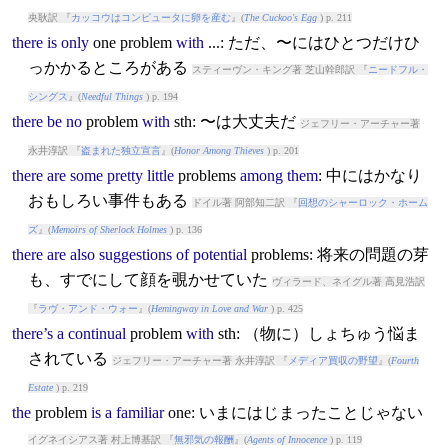
央耿訳 『
カッコウはコンピュータに卵を産む
』(
The Cuckoo's Egg
) p. 211
there
is
only
one
problem
with
...: ただ、〜にはひとつだけひ
っかかるところがある
スティーヴン・キング著 芝山幹郎訳 『
ニードフル・
シングス
』(
Needful Things
) p. 194
there
be
no
problem
with
sth: 〜は大丈夫だ
ジェフリー・アーチャー著
永井淳訳 『
盗まれた独立宣言
』(
Honor Among Thieves
) p. 201
there
are
some
pretty
little
problem
s
among
them
: 中にはかなり
おもしろい事件もある
ドイル著 阿部知二訳 『
回想のシャーロック・ホーム
ズ
』(
Memoirs of Sherlock Holmes
) p. 136
there
are
also
suggestions
of
potential
problem
s: 将来の問題の芽
も、すでにして顔を覗かせていた
ヴィラード、ネイグル著 高見浩訳
『
ラヴ・アンド・ウォー
』(
Hemingway in Love and War
) p. 425
there’s
a
continual
problem
with
sth: （物に）しょちゅう悩ま
されている
ジェフリー・アーチャー著 永井淳訳 『
メディア買収の野望
』(
Fourth
Estate
) p. 219
the
problem
is
a
familiar
one: いまにはじまったことじゃない
イグネイシアス著 村上博基訳 『
無邪気の報酬
』(
Agents of Innocence
) p. 119