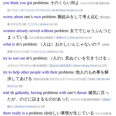
you
think
you
got
problem
s: そのくらい何よ
ミルハウザー著 柴田元幸
訳 『
イン・ザ・ペニー・アーケード
』(
In the Penny Arcade
) p. 146
worry
about
one’s
own
problem
: 腕組みをして考え込む
夏目漱石
著 マクレラン訳 『
こころ
』(
Kokoro
) p. 144
women
already
served
without
problem
: 女ででじゅうぶんつと
まっている
コイル著 村上博基訳 『
軍事介入
』(
Trial by Fire
) p. 19
what
is
sb’s
problem
: （人は）おかしいんじゃないの？
山田詠
美著 ジョンソン訳 『
トラッシュ
』(
Trash
) p. 151
try
to
sort
out
sb’s
problem
: （人の）尻ぬぐいを引きうける
ジ
ェフリー・アーチャー著 永井淳訳 『
盗まれた独立宣言
』(
Honor Among Thieves
) p. 270
try
to
help
other
people
with
their
problem
s: 他人のもめ事を解
決してあげる
宮部みゆき著 アルフレッド・バーンバウム訳 『
火車
』(
All She Was
Worth
) p. 180
told
sb
gallantly
,
having
problem
s
with
one’s
throat
: 健気に言っ
たが、のどに詰まるものがあった
デイヴィス著 酒井邦秀訳 『
青銅の
翳り
』(
Shadows in Bronze
) p. 220
there
really
is
a
problem
: ゆゆしい事態が生じている
ストール著 池