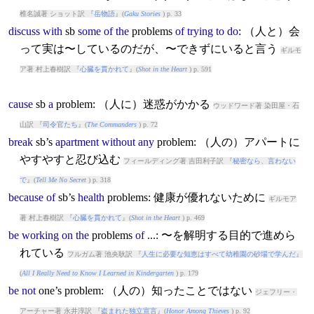
椎名誠著 ショット訳 『
岳物語
』(
Gaku Stories
) p. 33
discuss
with
sb
some
of
the
problem
s
of
trying
to
do
: （人と）会
って実は〜しているのだが、〜できずにいると言う
ギルモ
ア著 村上春樹訳 『
心臓を貫かれて
』(
Shot in the Heart
) p. 591
cause
sb
a
problem
: （人に）迷惑がかかる
ウッドワード著 染田屋・石
山訳 『
司令官たち
』(
The Commanders
) p. 72
break
sb’s
apartment
without
any
problem
: （人の）アパートに
やすやすと忍び込む
フィールディング著 吉田利子訳 『
秘密なら、言わない
で
』(
Tell Me No Secret
) p. 318
because
of
sb’s
health
problem
s: 健康が優れないために
ギルモア
著 村上春樹訳 『
心臓を貫かれて
』(
Shot in the Heart
) p. 469
be
working
on
the
problem
s
of
...: 〜を解明する目的で進めら
れている
フルガム著 池央耿訳 『
人生に必要な知恵はすべて幼稚園の砂場で学んだ
』
(
All I Really Need to Know I Learned in Kindergarten
) p. 179
be
not
one’s
problem
: （人の）知ったことではない
ジェフリー・
アーチャー著 永井淳訳 『
盗まれた独立宣言
』(
Honor Among Thieves
) p. 92