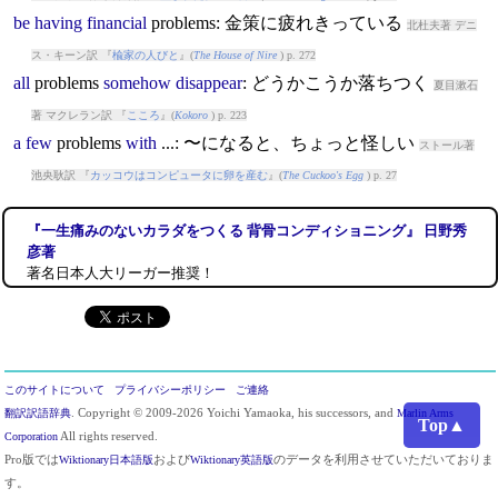
be
having
financial
problem
s: 金策に疲れきっている
北杜夫著 デニ
ス・キーン訳 『
楡家の人びと
』(
The House of Nire
) p. 272
all
problem
s
somehow
disappear
: どうかこうか落ちつく
夏目漱石
著 マクレラン訳 『
こころ
』(
Kokoro
) p. 223
a
few
problem
s
with
...: 〜になると、ちょっと怪しい
ストール著
池央耿訳 『
カッコウはコンピュータに卵を産む
』(
The Cuckoo's Egg
) p. 27
『一生痛みのないカラダをつくる 背骨コンディショニング』 日野秀
彦著
著名日本人大リーガー推奨！
このサイトについて
プライバシーポリシー
ご連絡
翻訳訳語辞典
. Copyright © 2009-2026 Yoichi Yamaoka, his successors, and
Marlin Arms
Top▲
Corporation
All rights reserved.
Pro版では
Wiktionary日本語版
および
Wiktionary英語版
のデータを利用させていただいておりま
す。