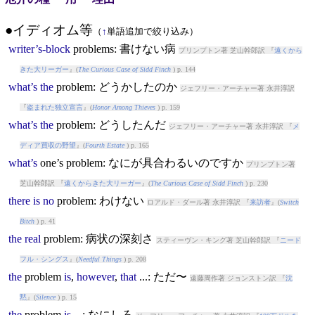
●イディオム等
（
↑
単語追加で絞り込み）
writer’s-block
problem
s: 書けない病
プリンプトン著 芝山幹郎訳 『
遠くから
きた大リーガー
』(
The Curious Case of Sidd Finch
) p. 144
what’s
the
problem
: どうかしたのか
ジェフリー・アーチャー著 永井淳訳
『
盗まれた独立宣言
』(
Honor Among Thieves
) p. 159
what’s
the
problem
: どうしたんだ
ジェフリー・アーチャー著 永井淳訳 『
メ
ディア買収の野望
』(
Fourth Estate
) p. 165
what’s
one’s
problem
: なにが具合わるいのですか
プリンプトン著
芝山幹郎訳 『
遠くからきた大リーガー
』(
The Curious Case of Sidd Finch
) p. 230
there
is
no
problem
: わけない
ロアルド・ダール著 永井淳訳 『
来訪者
』(
Switch
Bitch
) p. 41
the
real
problem
: 病状の深刻さ
スティーヴン・キング著 芝山幹郎訳 『
ニード
フル・シングス
』(
Needful Things
) p. 208
the
problem
is
,
however
,
that
...: ただ〜
遠藤周作著 ジョンストン訳 『
沈
黙
』(
Silence
) p. 15
the
problem
is
...: なにしろ