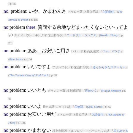
) p. 85
no
,
problem
: いや、かまわんさ
トゥロー著 上田公子訳 『
立証責任
』(
The
Burden of Proof
) p. 189
no
problem
there
: 質問する余地などまったくないといってよ
い
スティーヴン・キング著 芝山幹郎訳 『
ニードフル・シングス
』(
Needful Things
) p.
281
no
problem
: ああ、お安いご用さ
レナード著 高見浩訳 『
ラム・パンチ
』
(
Rum Punch
) p. 64
no
problem
: いいですよ
プリンプトン著 芝山幹郎訳 『
遠くからきた大リーガー
』
(
The Curious Case of Sidd Finch
) p. 57
no
problem
: いいとも
クランシー著 村上博基訳 『
容赦なく
』(
Without Remorse
) p.
45
no
problem
: いいよ
椎名誠著 ショット訳 『
岳物語
』(
Gaku Stories
) p. 60
no
problem
: お安いご用だ
トゥロー著 上田公子訳 『
立証責任
』(
The Burden of
Proof
) p. 136
no
problem
: かまわない
村上春樹著 アルフレッド・バーンバウム訳 『
羊をめぐる