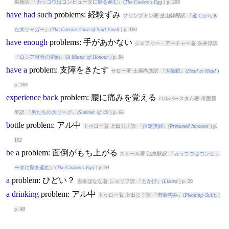
央耿訳 『
カッコウはコンピュータに卵を産む
』(
The Cuckoo's Egg
) p. 208
have
had
such
problem
s: 経験ずみ
プリンプトン著 芝山幹郎訳 『
遠くからき
た大リーガー
』(
The Curious Case of Sidd Finch
) p. 160
have
enough
problem
s: 手があかない
ジェフリー・アーチャー著 永井淳訳
『
ロシア皇帝の密約
』(
A Matter of Honour
) p. 84
have
a
problem
: 支障をきたす
サロー著 土屋尚彦訳 『
大接戦
』(
Head to Head
)
p. 163
experience
back
problem
: 腰に痛みを覚える
ハルバースタム著 常盤新
平訳 『
男たちの大リーグ
』(
Summer of '49
) p. 66
bottle
problem
: アル中
トゥロー著 上田公子訳 『
推定無罪
』(
Presumed Innocent
) p.
162
be
a
problem
: 面倒がもち上がる
ストール著 池央耿訳 『
カッコウはコンピュ
ータに卵を産む
』(
The Cuckoo's Egg
) p. 94
a
problem
: ひどい？
吉本ばなな著 シェリフ訳 『
とかげ
』(
Lizard
) p. 29
a
drinking
problem
: アル中
トゥロー著 上田公子訳 『
有罪答弁
』(
Pleading Guilty
)
p. 48