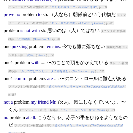
ハルバースタム著 常盤新平訳 『
男たちの大リーグ
』(
Summer of '49
) p. 199
prove
no
problem
to
sb: （人なら）朝飯前という代物だ
ジェフ
リー・アーチャー著 永井淳訳 『
ロシア皇帝の密約
』(
A Matter of Honour
) p. 441
problem
is
not
with
sb: 悪いのは（人）ではない
ダニング著 宮脇孝
雄訳 『
死の蔵書
』(
Booked to Die
) p. 20
one
puzzling
problem
remains
: 今でも腑に落ちない
遠藤周作著 ジョ
ンストン訳 『
沈黙
』(
Silence
) p. 58
one’s
problem
with
...: 〜のことで頭をかかえている
ストール著 池
央耿訳 『
カッコウはコンピュータに卵を産む
』(
The Cuckoo's Egg
) p. 131
one’s
control
problem
s
are
...: 〜のコントロールに難点がある
プリンプトン著 芝山幹郎訳 『
遠くからきた大リーガー
』(
The Curious Case of Sidd Finch
)
p. 187
not
a
problem
my
friend
Mr
. sb: あ、気にしなくていいよ、〜
くん
タランティーノ著 芝山幹郎訳 『
フォー・ルームス
』(
Four Rooms
) p. 221
no
problem
at
all
: こうなりゃ、赤子の手をひねるようなもの
だ
プリンプトン著 芝山幹郎訳 『
遠くからきた大リーガー
』(
The Curious Case of Sidd