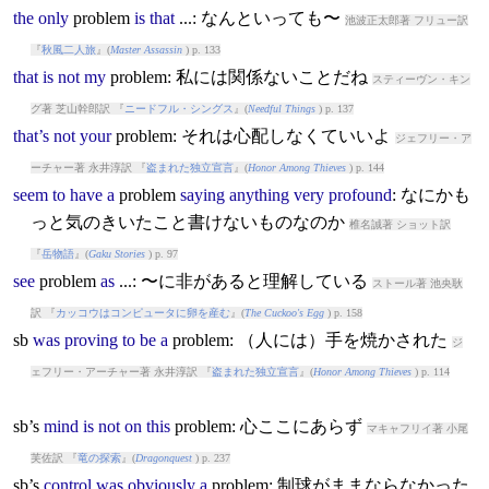
the
only
problem
is
that
...: なんといっても〜
池波正太郎著 フリュー訳
『
秋風二人旅
』(
Master Assassin
) p. 133
that
is
not
my
problem
: 私には関係ないことだね
スティーヴン・キン
グ著 芝山幹郎訳 『
ニードフル・シングス
』(
Needful Things
) p. 137
that’s
not
your
problem
: それは心配しなくていいよ
ジェフリー・ア
ーチャー著 永井淳訳 『
盗まれた独立宣言
』(
Honor Among Thieves
) p. 144
seem
to
have
a
problem
saying
anything
very
profound
: なにかも
っと気のきいたこと書けないものなのか
椎名誠著 ショット訳
『
岳物語
』(
Gaku Stories
) p. 97
see
problem
as
...: 〜に非があると理解している
ストール著 池央耿
訳 『
カッコウはコンピュータに卵を産む
』(
The Cuckoo's Egg
) p. 158
sb
was
proving
to
be
a
problem
: （人には）手を焼かされた
ジ
ェフリー・アーチャー著 永井淳訳 『
盗まれた独立宣言
』(
Honor Among Thieves
) p. 114
sb’s
mind
is
not
on
this
problem
: 心ここにあらず
マキャフリイ著 小尾
芙佐訳 『
竜の探索
』(
Dragonquest
) p. 237
sb’s
control
was
obviously
a
problem
: 制球がままならなかった