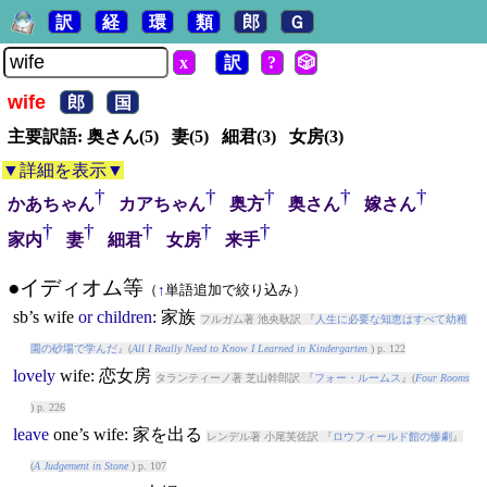
訳
経
環
類
郎
Ｇ
x
訳
?
🎲
wife
郎
国
主要訳語: 奥さん(5) 妻(5) 細君(3) 女房(3)
▼詳細を表示▼
†
†
†
†
†
かあちゃん
カアちゃん
奥方
奥さん
嫁さん
†
†
†
†
†
家内
妻
細君
女房
来手
●イディオム等
（
↑
単語追加で絞り込み）
sb’s
wife
or
children
: 家族
フルガム著 池央耿訳 『
人生に必要な知恵はすべて幼稚
園の砂場で学んだ
』(
All I Really Need to Know I Learned in Kindergarten
) p. 122
lovely
wife
: 恋女房
タランティーノ著 芝山幹郎訳 『
フォー・ルームス
』(
Four Rooms
) p. 226
leave
one’s
wife
: 家を出る
レンデル著 小尾芙佐訳 『
ロウフィールド館の惨劇
』
(
A Judgement in Stone
) p. 107