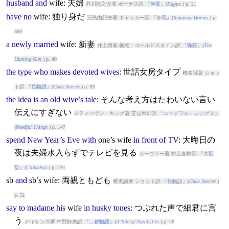
husband
and
wife
: 夫婦
芥川龍之介著 ボーナス訳 『
河童
』(
Kappa
) p. 21
have
no
wife
: 独り身だ
三島由紀夫著 ギャラガー訳 『
奔馬
』(
Runaway Horses
) p.
389
a
newly
married
wife
: 新妻
井上靖著 横尾・ゴールドスタイン訳 『
猟銃
』(
The
Hunting Gun
) p. 40
the
type
who
makes
devoted
wives
: 世話女房タイプ
椎名誠著 ショッ
ト訳 『
岳物語
』(
Gaku Stories
) p. 93
the
idea
is
an
old
wive’s
tale
: そんな考え方はたわいない言い
伝えにすぎない
スティーヴン・キング著 芝山幹郎訳 『
ニードフル・シングス
』
(
Needful Things
) p. 147
spend
New
Year’s
Eve
with
one’s
wife
in
front
of
TV
: 大晦日の
夜は夫婦水入らずでテレビを見る
カーヴァー著 村上春樹訳 『
大聖
堂
』(
Cathedral
) p. 234
sb
and
sb’s
wife
: 両親ともども
椎名誠著 ショット訳 『
岳物語
』(
Gaku Stories
)
p. 51
say
to
madame
his
wife
in
husky
tones
: つぶれた声で細君に言
う
ディケンズ著 中野好夫訳 『
二都物語
』(
A Tale of Two Cities
) p. 78