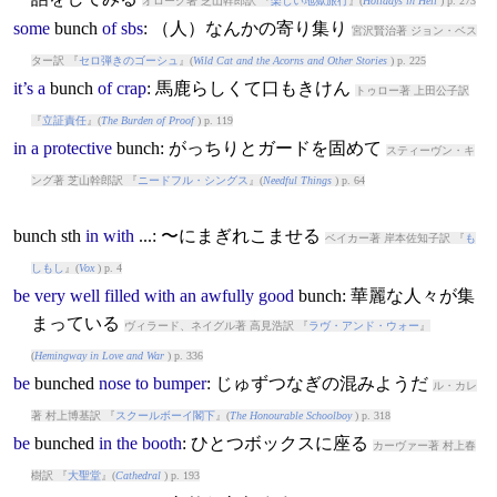
オローク著 芝山幹郎訳 『
楽しい地獄旅行
』(
Holidays in Hell
) p. 273
some
bunch
of
sbs
: （人）なんかの寄り集り
宮沢賢治著 ジョン・ベス
ター訳 『
セロ弾きのゴーシュ
』(
Wild Cat and the Acorns and Other Stories
) p. 225
it’s
a
bunch
of
crap
: 馬鹿らしくて口もきけん
トゥロー著 上田公子訳
『
立証責任
』(
The Burden of Proof
) p. 119
in
a
protective
bunch
: がっちりとガードを固めて
スティーヴン・キ
ング著 芝山幹郎訳 『
ニードフル・シングス
』(
Needful Things
) p. 64
bunch
sth
in
with
...: 〜にまぎれこませる
ベイカー著 岸本佐知子訳 『
も
しもし
』(
Vox
) p. 4
be
very
well
filled
with
an
awfully
good
bunch
: 華麗な人々が集
まっている
ヴィラード、ネイグル著 高見浩訳 『
ラヴ・アンド・ウォー
』
(
Hemingway in Love and War
) p. 336
be
bunch
ed
nose
to
bumper
: じゅずつなぎの混みようだ
ル・カレ
著 村上博基訳 『
スクールボーイ閣下
』(
The Honourable Schoolboy
) p. 318
be
bunch
ed
in
the
booth
: ひとつボックスに座る
カーヴァー著 村上春
樹訳 『
大聖堂
』(
Cathedral
) p. 193