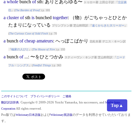
a
whole
bunch
of
sth: ありとあらゆる〜
トゥロー著 上田公子訳 『
立証責
任
』(
The Burden of Proof
) p. 181
a
cluster
of
sth
is
bunch
ed
together
: （物）がごちゃっとひとか
たまりになっている
プリンプトン著 芝山幹郎訳 『
遠くからきた大リーガー
』
(
The Curious Case of Sidd Finch
) p. 70
a
bunch
of
cheap
amateurs
: へっぽこばかり
北杜夫著 デニス・キーン訳
『
楡家の人びと
』(
The House of Nire
) p. 193
a
bunch
of
...: 〜をひとつかみ
スティーヴン・キング著 芝山幹郎訳 『
ニード
フル・シングス
』(
Needful Things
) p. 363
このサイトについて
プライバシーポリシー
ご連絡
翻訳訳語辞典
. Copyright © 2009-2026 Yoichi Yamaoka, his successors, and
Marlin Arms
Top▲
Corporation
All rights reserved.
Pro版では
Wiktionary日本語版
および
Wiktionary英語版
のデータを利用させていただいておりま
す。