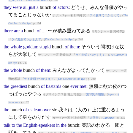
they
were
all
just
a
bunch
of
actors
: どうせ、みんな俳優がやっ
てることじゃないか
サリンジャー著 野崎孝訳 『
ライ麦畑でつかまえて
』(
The
Catcher in the Rye
) p. 194
there
are
a
bunch
of
...: 〜が積み重ねてある
サリンジャー著 野崎孝訳
『
ライ麦畑でつかまえて
』(
The Catcher in the Rye
) p. 248
the
whole
goddam
stupid
bunch
of
them
: そういう間抜けな奴
らが大挙して
サリンジャー著 野崎孝訳 『
ライ麦畑でつかまえて
』(
The Catcher in
the Rye
) p. 240
the
whole
bunch
of
them
: みんながよってたかって
サリンジャー著
野崎孝訳 『
ライ麦畑でつかまえて
』(
The Catcher in the Rye
) p. 240
the
greediest
bunch
of
bastards
one
ever
met
: 無類に欲の皮のつ
っぱったやつら
イグネイシアス著 村上博基訳 『
無邪気の報酬
』(
Agents of
Innocence
) p. 32
the
bunch
of
us
lean
over
sb: 我々は（人の）上に重なるよう
にして身をのりだす
カーヴァー著 村上春樹訳 『
大聖堂
』(
Cathedral
) p. 235
talk
to
the
English-speakers
in
the
bunch
: 英語のわかる一団と
話をしてみる