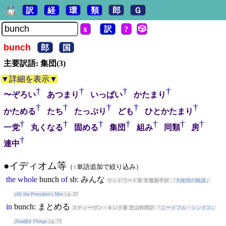
訳
経
環
類
郎
Ｇ
x
訳
?
🎲
bunch
郎
国
主要訳語: 集団(3)
▼詳細を表示▼
†
†
†
†
〜ぞろい
あつまり
いっぱい
かたまり
†
†
†
†
†
かためる
たち
たっぷり
ども
ひとかたまり
†
†
†
†
†
†
†
一党
丸くなる
固める
集団
組み
同類
房
†
連中
●イディオム等
（
↑
単語追加で絞り込み）
the
whole
bunch
of
sb: みんな
ウッドワード著 常盤新平訳 『
大統領の陰謀
』
(
All the President's Men
) p. 37
in
bunch
: まとめる
スティーヴン・キング著 芝山幹郎訳 『
ニードフル・シングス
』
(
Needful Things
) p. 72