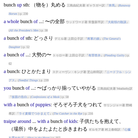
bunch
up
sth: （物を）丸める
三島由紀夫著 ギャラガー訳 『
奔馬
』(
Runaway
Horses
) p. 230
a
whole
bunch
of
...: 〜の全部
ウッドワード著 常盤新平訳 『
大統領の陰謀
』
(
All the President's Men
) p. 38
a
bunch
of
sth: どっさり
デミル著 上田公子訳 『
将軍の娘
』(
The General's
Daughter
) p. 52
a
bunch
of
...: 大勢の〜
トゥロー著 上田公子訳 『
有罪答弁
』(
Pleading Guilty
) p.
62
a
bunch
: ひとかたまり
スティーヴン・キング著 芝山幹郎訳 『
ニードフル・シン
グス
』(
Needful Things
) p. 239
you
bunch
of
...: 〜ばっかり揃っていやがる
三島由紀夫著 Weatherby訳
『
仮面の告白
』(
Confessions of a Mask
) p. 58
with
a
bunch
of
puppies
: ぞろぞろ子犬をつれて
サリンジャー著 野崎
孝訳 『
ライ麦畑でつかまえて
』(
The Catcher in the Rye
) p. 216
traipse
around
...
with
a
bunch
of
kids
: 子供たちを抱えて、
（場所）中をよたよたと歩きまわる
ギルモア著 村上春樹訳 『
心臓
を貫かれて
』(
Shot in the Heart
) p. 357