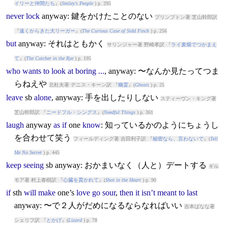
イリーと仲間たち
』(
Smiley's People
) p. 295
never
lock
anyway
: 鍵をかけたことのない
プリンプトン著 芝山幹郎訳
『
遠くからきた大リーガー
』(
The Curious Case of Sidd Finch
) p. 256
but
anyway
: それはともかく
サリンジャー著 野崎孝訳 『
ライ麦畑でつかまえ
て
』(
The Catcher in the Rye
) p. 195
who
wants
to
look
at
boring
...
,
anyway
: 〜なんか見たってつま
らねえや
北杜夫著 デニス・キーン訳 『
幽霊
』(
Ghosts
) p. 25
leave
sb
alone
,
anyway
: 手を出したりしない
スティーヴン・キング著
芝山幹郎訳 『
ニードフル・シングス
』(
Needful Things
) p. 361
laugh
anyway
as
if
one
know
: 知っているかのようにちょうし
を合わせて笑う
フィールディング著 吉田利子訳 『
秘密なら、言わないで
』(
Tell
Me No Secret
) p. 445
keep
seeing
sb
anyway
: おかまいなく（人と）デートする
ギル
モア著 村上春樹訳 『
心臓を貫かれて
』(
Shot in the Heart
) p. 90
if
sth
will
make
one’s
love
go
sour
,
then
it
isn’t
meant
to
last
anyway
: 〜で２人がだめになるならなればいい
吉本ばなな著
シェリフ訳 『
とかげ
』(
Lizard
) p. 78