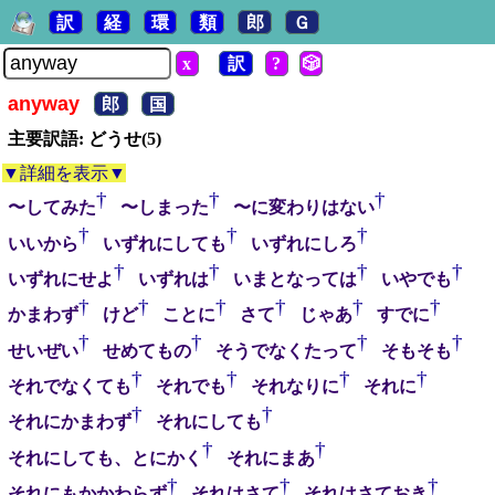
訳
経
環
類
郎
Ｇ
x
訳
?
🎲
anyway
郎
国
主要訳語: どうせ(5)
▼詳細を表示▼
†
†
†
〜してみた
〜しまった
〜に変わりはない
†
†
†
いいから
いずれにしても
いずれにしろ
†
†
†
†
いずれにせよ
いずれは
いまとなっては
いやでも
†
†
†
†
†
†
かまわず
けど
ことに
さて
じゃあ
すでに
†
†
†
†
せいぜい
せめてもの
そうでなくたって
そもそも
†
†
†
†
それでなくても
それでも
それなりに
それに
†
†
それにかまわず
それにしても
†
†
それにしても、とにかく
それにまあ
†
†
†
それにもかかわらず
それはさて
それはさておき