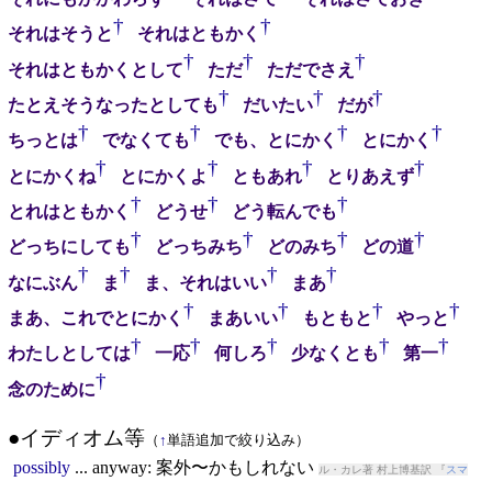
†
†
それはそうと
それはともかく
†
†
†
それはともかくとして
ただ
ただでさえ
†
†
†
たとえそうなったとしても
だいたい
だが
†
†
†
†
ちっとは
でなくても
でも、とにかく
とにかく
†
†
†
†
とにかくね
とにかくよ
ともあれ
とりあえず
†
†
†
とれはともかく
どうせ
どう転んでも
†
†
†
†
どっちにしても
どっちみち
どのみち
どの道
†
†
†
†
なにぶん
ま
ま、それはいい
まあ
†
†
†
†
まあ、これでとにかく
まあいい
もともと
やっと
†
†
†
†
†
わたしとしては
一応
何しろ
少なくとも
第一
†
念のために
●イディオム等
（
↑
単語追加で絞り込み）
possibly
...
anyway
: 案外〜かもしれない
ル・カレ著 村上博基訳 『
スマ