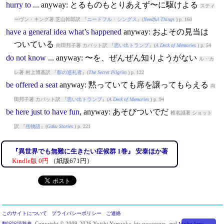
hurry
to
...
anyway
: とるものもとりあえず〜に駆けよる
スティ
ーヴン・キング著 芝山幹郎訳 『
ニードフル・シングス
』(
Needful Things
) p. 160
have
a
general
idea
what’s
happened
anyway
: およその見当は
ついている
向田邦子著 カバット訳 『
思い出トランプ
』(
A Deck of Memories
) p. 54
do
not
know
...
anyway
: 〜を、ぜんぜん知りようがない
ル・カ
レ著 村上博基訳 『
影の巡礼者
』(
The Secret Pilgrim
) p. 122
be
offered
a
seat
anyway
: 黙っていても席を譲ってもらえる
向
田邦子著 カバット訳 『
思い出トランプ
』(
A Deck of Memories
) p. 94
be
here
just
to
have
fun
,
anyway
: あそびついでだ
椎名誠著 ショット
訳 『
岳物語
』(
Gaku Stories
) p. 221
『異世界でも無難に生きたい症候群 1巻』 安泰ほか著
Kindle版 0円
（紙版671円）
このサイトについて
プライバシーポリシー
ご連絡
翻訳訳語辞典
. Copyright © 2009-2026 Yoichi Yamaoka, his successors, and
Marlin Arms