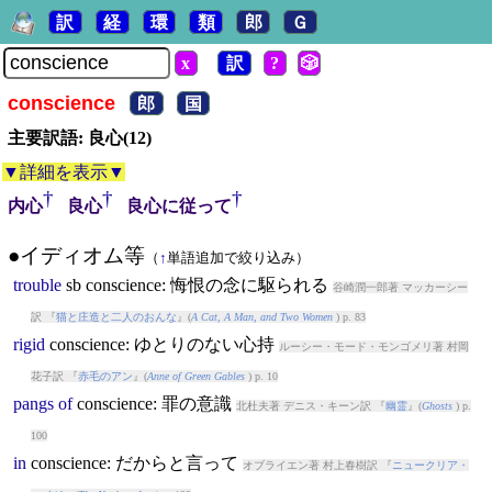
訳
経
環
類
郎
Ｇ
x
訳
?
🎲
conscience
郎
国
主要訳語: 良心(12)
▼詳細を表示▼
†
†
†
内心
良心
良心に従って
●イディオム等
（
↑
単語追加で絞り込み）
trouble
sb
conscience
: 悔恨の念に駆られる
谷崎潤一郎著 マッカーシー
訳 『
猫と庄造と二人のおんな
』(
A Cat, A Man, and Two Women
) p. 83
rigid
conscience
: ゆとりのない心持
ルーシー・モード・モンゴメリ著 村岡
花子訳 『
赤毛のアン
』(
Anne of Green Gables
) p. 10
pangs
of
conscience
: 罪の意識
北杜夫著 デニス・キーン訳 『
幽霊
』(
Ghosts
) p.
100
in
conscience
: だからと言って
オブライエン著 村上春樹訳 『
ニュークリア・