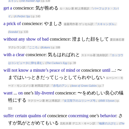
エイジ
』(
The Nuclear Age
) p. 139
get
a
conscience
: 気が咎める
ル・カレ著 村上博基訳 『
パーフェクト・スパ
イ
』(
A Perfect Spy
) p. 143
a
prick
of
conscience
: やましさ
遠藤周作著 ゲッセル訳 『
スキャンダル
』
(
Scandal
) p. 133
without
any
show
of
bad
conscience
: 澄ました顔をして
夏目漱石著
マクレラン訳 『
こころ
』(
Kokoro
) p. 188
with
a
clear
conscience
: 気もはればれと
ストール著 池央耿訳 『
カッコウ
はコンピュータに卵を産む
』(
The Cuckoo's Egg
) p. 39
will
not
know
a
minute’s
peace
of
mind
or
conscience
until
...: 〜
まではいっときだってじっとしてられやしない
ルーシー・モ
ード・モンゴメリ著 村岡花子訳 『
赤毛のアン
』(
Anne of Green Gables
) p. 7
want
...
on
one’s
lily-livered
conscience
: 〜をめめしい良心の犠
牲にする
マクリーン著 村上博基訳 『
女王陛下のユリシーズ号
』(
HMS Ulysses
) p.
321
suffer
certain
qualms
of
conscience
concerning
one’s
behavior
: さ
すが気がとがめてもいる
北杜夫著 デニス・キーン訳 『
楡家の人びと
』(
The