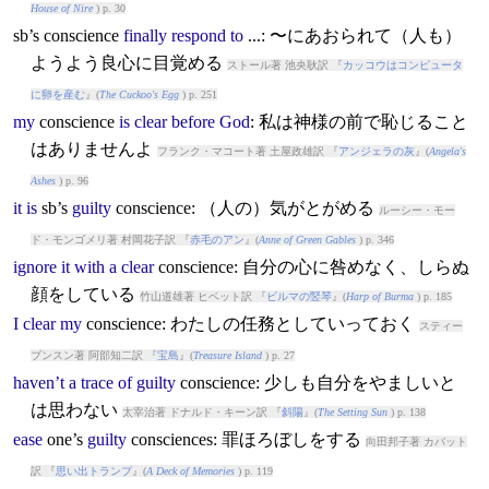
House of Nire
) p. 30
sb’s
conscience
finally
respond
to
...: 〜にあおられて（人も）
ようよう良心に目覚める
ストール著 池央耿訳 『
カッコウはコンピュータ
に卵を産む
』(
The Cuckoo's Egg
) p. 251
my
conscience
is
clear
before
God
: 私は神様の前で恥じること
はありませんよ
フランク・マコート著 土屋政雄訳 『
アンジェラの灰
』(
Angela's
Ashes
) p. 96
it
is
sb’s
guilty
conscience
: （人の）気がとがめる
ルーシー・モー
ド・モンゴメリ著 村岡花子訳 『
赤毛のアン
』(
Anne of Green Gables
) p. 346
ignore
it
with
a
clear
conscience
: 自分の心に咎めなく、しらぬ
顔をしている
竹山道雄著 ヒベット訳 『
ビルマの竪琴
』(
Harp of Burma
) p. 185
I
clear
my
conscience
: わたしの任務としていっておく
スティー
ブンスン著 阿部知二訳 『
宝島
』(
Treasure Island
) p. 27
haven’t
a
trace
of
guilty
conscience
: 少しも自分をやましいと
は思わない
太宰治著 ドナルド・キーン訳 『
斜陽
』(
The Setting Sun
) p. 138
ease
one’s
guilty
conscience
s: 罪ほろぼしをする
向田邦子著 カバット
訳 『
思い出トランプ
』(
A Deck of Memories
) p. 119