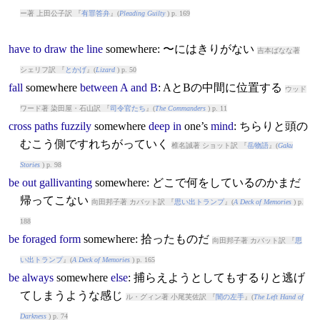
ー著 上田公子訳 『
有罪答弁
』(
Pleading Guilty
) p. 169
have
to
draw
the
line
somewhere
: 〜にはきりがない
吉本ばなな著
シェリフ訳 『
とかげ
』(
Lizard
) p. 50
fall
somewhere
between
A
and
B
: AとBの中間に位置する
ウッド
ワード著 染田屋・石山訳 『
司令官たち
』(
The Commanders
) p. 11
cross
paths
fuzzily
somewhere
deep
in
one’s
mind
: ちらりと頭の
むこう側ですれちがっていく
椎名誠著 ショット訳 『
岳物語
』(
Gaku
Stories
) p. 98
be
out
gallivanting
somewhere
: どこで何をしているのかまだ
帰ってこない
向田邦子著 カバット訳 『
思い出トランプ
』(
A Deck of Memories
) p.
188
be
foraged
form
somewhere
: 拾ったものだ
向田邦子著 カバット訳 『
思
い出トランプ
』(
A Deck of Memories
) p. 165
be
always
somewhere
else
: 捕らえようとしてもするりと逃げ
てしまうような感じ
ル・グィン著 小尾芙佐訳 『
闇の左手
』(
The Left Hand of
Darkness
) p. 74