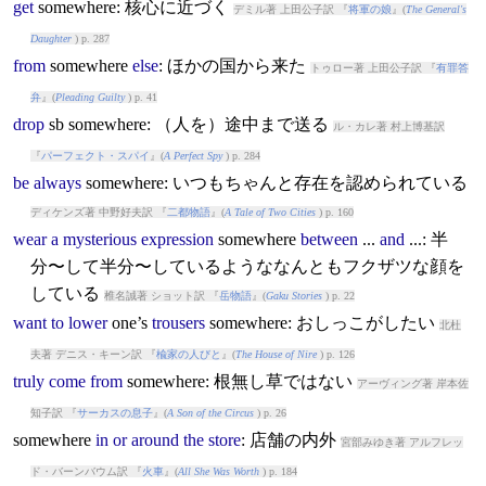
get
somewhere
: 核心に近づく
デミル著 上田公子訳 『
将軍の娘
』(
The General's
Daughter
) p. 287
from
somewhere
else
: ほかの国から来た
トゥロー著 上田公子訳 『
有罪答
弁
』(
Pleading Guilty
) p. 41
drop
sb
somewhere
: （人を）途中まで送る
ル・カレ著 村上博基訳
『
パーフェクト・スパイ
』(
A Perfect Spy
) p. 284
be
always
somewhere
: いつもちゃんと存在を認められている
ディケンズ著 中野好夫訳 『
二都物語
』(
A Tale of Two Cities
) p. 160
wear
a
mysterious
expression
somewhere
between
...
and
...: 半
分〜して半分〜しているようななんともフクザツな顔を
している
椎名誠著 ショット訳 『
岳物語
』(
Gaku Stories
) p. 22
want
to
lower
one’s
trousers
somewhere
: おしっこがしたい
北杜
夫著 デニス・キーン訳 『
楡家の人びと
』(
The House of Nire
) p. 126
truly
come
from
somewhere
: 根無し草ではない
アーヴィング著 岸本佐
知子訳 『
サーカスの息子
』(
A Son of the Circus
) p. 26
somewhere
in
or
around
the
store
: 店舗の内外
宮部みゆき著 アルフレッ
ド・バーンバウム訳 『
火車
』(
All She Was Worth
) p. 184