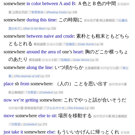
somewhere
in
color
between
A
and
B
: Ａ色とＢ色の中間
トゥロー
著 上田公子訳 『
有罪答弁
』(
Pleading Guilty
) p. 140
somewhere
during
this
time
: この時期に
ギルモア著 村上春樹訳 『
心臓を
貫かれて
』(
Shot in the Heart
) p. 520
somewhere
between
naive
and
crude
: 素朴とも粗末ともどちら
ともとれる
椎名誠著 ショット訳 『
岳物語
』(
Gaku Stories
) p. 95
somewhere
around
the
area
of
one’s
heart
: 胸のどこか横っちょ
のあたり
椎名誠著 ショット訳 『
岳物語
』(
Gaku Stories
) p. 25
somewhere
along
the
line
: いつ頃からか
土居健郎著 ハービソン訳 『
表と
裏
』(
The anatomy of self
) p. 175
place
sb
from
somewhere
: （人の）ことを思い出す
カーヴァー著
村上春樹訳 『
大聖堂
』(
Cathedral
) p. 191
now
we’re
getting
somewhere
: これでやっと話が合いそうだ
べーカー著 岸本佐知子訳 『
フェルマータ
』(
The Fermata
) p. 182
move
somewhere
else
to
sit
: 場所を移動する
カーヴァー著 村上春樹訳
『
大聖堂
』(
Cathedral
) p. 271
just
take
it
somewhere
else
: もういいかげんに帰っとくれ
トゥロ