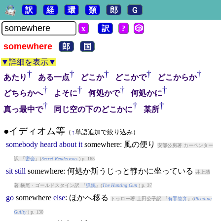
訳
経
環
類
郎
Ｇ
x
訳
?
🎲
somewhere
郎
国
▼詳細を表示▼
†
†
†
†
†
あたり
ある一点
どこか
どこかで
どこからか
†
†
†
†
どちらかへ
よそに
何処かで
何処かに
†
†
†
真っ最中で
同じ空の下のどこかに
某所
●イディオム等
（
↑
単語追加で絞り込み）
somebody
heard
about
it
somewhere
: 風の便り
安部公房著 カーペンター
訳 『
密会
』(
Secret Rendezvous
) p. 165
sit
still
somewhere
: 何処か斯うじっと静かに坐っている
井上靖
著 横尾・ゴールドスタイン訳 『
猟銃
』(
The Hunting Gun
) p. 37
go
somewhere
else
: ほかへ移る
トゥロー著 上田公子訳 『
有罪答弁
』(
Pleading
Guilty
) p. 130