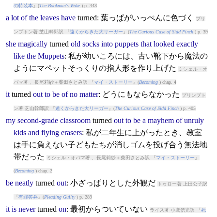
の特装本
』(
The Bookman's Wake
) p. 348
a
lot
of
the
leaves
have
turned
: 葉っぱがいっぺんに色づく
プリ
ンプトン著 芝山幹郎訳 『
遠くからきた大リーガー
』(
The Curious Case of Sidd Finch
) p. 39
she
magically
turned
old
socks
into
puppets
that
looked
exactly
like
the
Muppets
: 私が幼いころには、古い靴下から魔法の
ようにマペットそっくりの指人形を作り上げた
ミシェル・オ
バマ著 、長尾莉紗＋柴田さとみ訳 『
マイ・ストーリー
』(
Becoming
) chap. 4
it
turned
out
to
be
of
no
matter
: どうにもならなかった
プリンプト
ン著 芝山幹郎訳 『
遠くからきた大リーガー
』(
The Curious Case of Sidd Finch
) p. 405
my
second-grade
classroom
turned
out
to
be
a
mayhem
of
unruly
kids
and
flying
erasers
: 私が二年生に上がったとき、教室
は手に負えない子どもたちが消しゴムを投げ合う無法地
帯だった
ミシェル・オバマ著 、長尾莉紗＋柴田さとみ訳 『
マイ・ストーリー
』
(
Becoming
) chap. 2
be
neatly
turned
out
: 小ざっぱりとした外観だ
トゥロー著 上田公子訳
『
有罪答弁
』(
Pleading Guilty
) p. 289
it
is
never
turned
on
: 最初からついていない
ライス著 小鷹信光訳 『
死