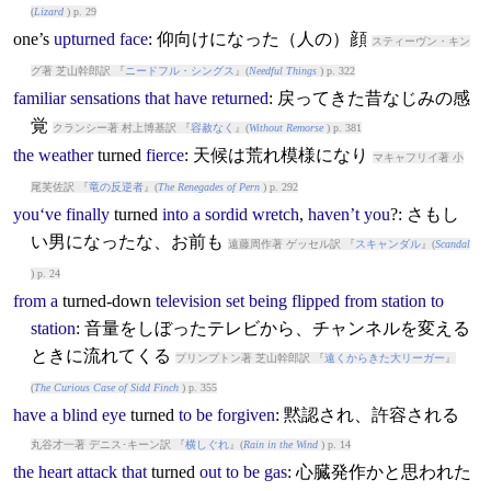
(
Lizard
) p. 29
one’s
upturned
face
: 仰向けになった（人の）顔
スティーヴン・キン
グ著 芝山幹郎訳 『
ニードフル・シングス
』(
Needful Things
) p. 322
familiar
sensations
that
have
returned
: 戻ってきた昔なじみの感
覚
クランシー著 村上博基訳 『
容赦なく
』(
Without Remorse
) p. 381
the
weather
turned
fierce
: 天候は荒れ模様になり
マキャフリイ著 小
尾芙佐訳 『
竜の反逆者
』(
The Renegades of Pern
) p. 292
you‘ve
finally
turned
into
a
sordid
wretch
,
haven’t
you
?: さもし
い男になったな、お前も
遠藤周作著 ゲッセル訳 『
スキャンダル
』(
Scandal
) p. 24
from
a
turned
-down
television
set
being
flipped
from
station
to
station
: 音量をしぼったテレビから、チャンネルを変える
ときに流れてくる
プリンプトン著 芝山幹郎訳 『
遠くからきた大リーガー
』
(
The Curious Case of Sidd Finch
) p. 355
have
a
blind
eye
turned
to
be
forgiven
: 黙認され、許容される
丸谷才一著 デニス･キーン訳 『
横しぐれ
』(
Rain in the Wind
) p. 14
the
heart
attack
that
turned
out
to
be
gas
: 心臓発作かと思われた