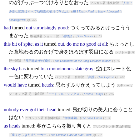
のがげっぷ一つでけろりとなおった
フルガム著 池央耿訳 『
人生に
必要な知恵はすべて幼稚園の砂場で学んだ
』(
All I Really Need to Know I Learned in
Kindergarten
) p. 255
had
turned
out
surprisingly
good
: つくってみるとけっこうう
まかった
椎名誠著 ショット訳 『
岳物語
』(
Gaku Stories
) p. 12
this
bit
of
spite
,
as
it
turned
out
,
do
me
no
good
at
all
: ちょっとし
た意地わるのおかげで身をほろぼす羽目になる
シリトー著 河
野一郎訳 『
長距離走者の孤独
』(
The Loneliness of the Long-Distance Runner
) p. 47
the
sky
has
turned
to
a
monotonous
slate
gray
: 空はスレート色
一色に変わっていた
バッファ著 二宮磬訳 『
弁護
』(
The Defense
) p. 432
would
have
turned
heads
: 思わずふりかえってしまう
スティーヴ
ン・キング著 芝山幹郎訳 『
ニードフル・シングス
』(
Needful Things
) p. 235
nobody
ever
got
their
head
turned
: 飛び切りの美人に会うこと
はない
ニコルソン著 宮脇孝雄訳 『
食物連鎖
』(
The Food Chain
) p. 36
as
heads
turned
: 客がこちらを振り向くと
プリンプトン著 芝山幹郎訳
『
遠くからきた大リーガー
』(
The Curious Case of Sidd Finch
) p. 214