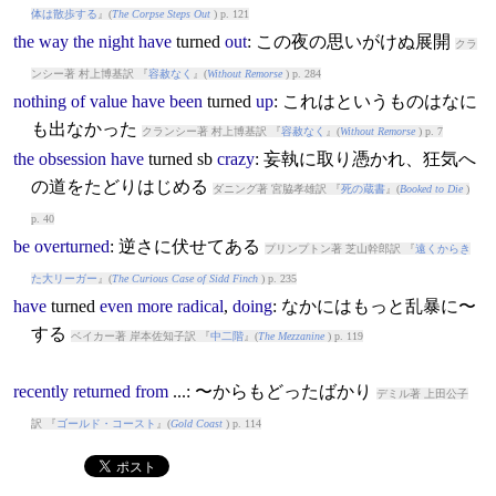
体は散歩する
』(
The Corpse Steps Out
) p. 121
the
way
the
night
have
turned
out
: この夜の思いがけぬ展開
クラ
ンシー著 村上博基訳 『
容赦なく
』(
Without Remorse
) p. 284
nothing
of
value
have
been
turned
up
: これはというものはなに
も出なかった
クランシー著 村上博基訳 『
容赦なく
』(
Without Remorse
) p. 7
the
obsession
have
turned
sb
crazy
: 妄執に取り憑かれ、狂気へ
の道をたどりはじめる
ダニング著 宮脇孝雄訳 『
死の蔵書
』(
Booked to Die
)
p. 40
be
overturned
: 逆さに伏せてある
プリンプトン著 芝山幹郎訳 『
遠くからき
た大リーガー
』(
The Curious Case of Sidd Finch
) p. 235
have
turned
even
more
radical
,
doing
: なかにはもっと乱暴に〜
する
ベイカー著 岸本佐知子訳 『
中二階
』(
The Mezzanine
) p. 119
recently
returned
from
...: 〜からもどったばかり
デミル著 上田公子
訳 『
ゴールド・コースト
』(
Gold Coast
) p. 114