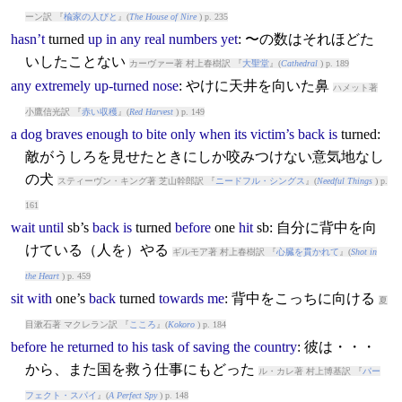
ーン訳 『
楡家の人びと
』(
The House of Nire
) p. 235
hasn’t
turned
up
in
any
real
numbers
yet
: 〜の数はそれほどた
いしたことない
カーヴァー著 村上春樹訳 『
大聖堂
』(
Cathedral
) p. 189
any
extremely
up-turned
nose
: やけに天井を向いた鼻
ハメット著
小鷹信光訳 『
赤い収穫
』(
Red Harvest
) p. 149
a
dog
braves
enough
to
bite
only
when
its
victim’s
back
is
turned
:
敵がうしろを見せたときにしか咬みつけない意気地なし
の犬
スティーヴン・キング著 芝山幹郎訳 『
ニードフル・シングス
』(
Needful Things
) p.
161
wait
until
sb’s
back
is
turned
before
one
hit
sb: 自分に背中を向
けている（人を）やる
ギルモア著 村上春樹訳 『
心臓を貫かれて
』(
Shot in
the Heart
) p. 459
sit
with
one’s
back
turned
towards
me
: 背中をこっちに向ける
夏
目漱石著 マクレラン訳 『
こころ
』(
Kokoro
) p. 184
before
he
returned
to
his
task
of
saving
the
country
: 彼は・・・
から、また国を救う仕事にもどった
ル・カレ著 村上博基訳 『
パー
フェクト・スパイ
』(
A Perfect Spy
) p. 148