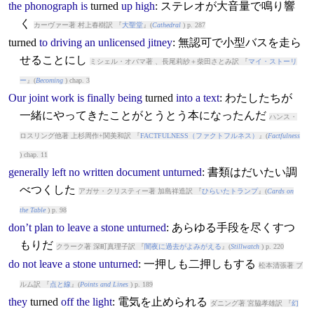
the
phonograph
is
turned
up
high
: ステレオが大音量で鳴り響
く
カーヴァー著 村上春樹訳 『
大聖堂
』(
Cathedral
) p. 287
turned
to
driving
an
unlicensed
jitney
: 無認可で小型バスを走ら
せることにし
ミシェル・オバマ著 、長尾莉紗＋柴田さとみ訳 『
マイ・ストーリ
ー
』(
Becoming
) chap. 3
Our
joint
work
is
finally
being
turned
into
a
text
: わたしたちが
一緒にやってきたことがとうとう本になったんだ
ハンス・
ロスリング他著 上杉周作+関美和訳 『
FACTFULNESS（ファクトフルネス）
』(
Factfulness
) chap. 11
generally
left
no
written
document
unturned
: 書類はだいたい調
べつくした
アガサ・クリスティー著 加島祥造訳 『
ひらいたトランプ
』(
Cards on
the Table
) p. 98
don’t
plan
to
leave
a
stone
unturned
: あらゆる手段を尽くすつ
もりだ
クラーク著 深町真理子訳 『
闇夜に過去がよみがえる
』(
Stillwatch
) p. 220
do
not
leave
a
stone
unturned
: 一押しも二押しもする
松本清張著 ブ
ルム訳 『
点と線
』(
Points and Lines
) p. 189
they
turned
off
the
light
: 電気を止められる
ダニング著 宮脇孝雄訳 『
幻