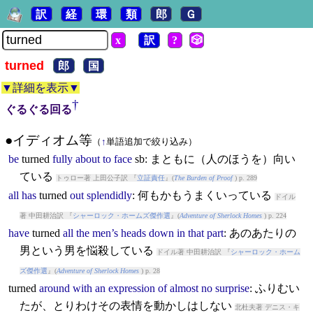
訳
経
環
類
郎
Ｇ
x
訳
?
🎲
turned
郎
国
▼詳細を表示▼
†
ぐるぐる回る
●イディオム等
（
↑
単語追加で絞り込み）
be
turned
fully
about
to
face
sb: まともに（人のほうを）向い
ている
トゥロー著 上田公子訳 『
立証責任
』(
The Burden of Proof
) p. 289
all
has
turned
out
splendidly
: 何もかもうまくいっている
ドイル
著 中田耕治訳 『
シャーロック・ホームズ傑作選
』(
Adventure of Sherlock Homes
) p. 224
have
turned
all
the
men’s
heads
down
in
that
part
: あのあたりの
男という男を悩殺している
ドイル著 中田耕治訳 『
シャーロック・ホーム
ズ傑作選
』(
Adventure of Sherlock Homes
) p. 28
turned
around
with
an
expression
of
almost
no
surprise
: ふりむい
たが、とりわけその表情を動かしはしない
北杜夫著 デニス・キ