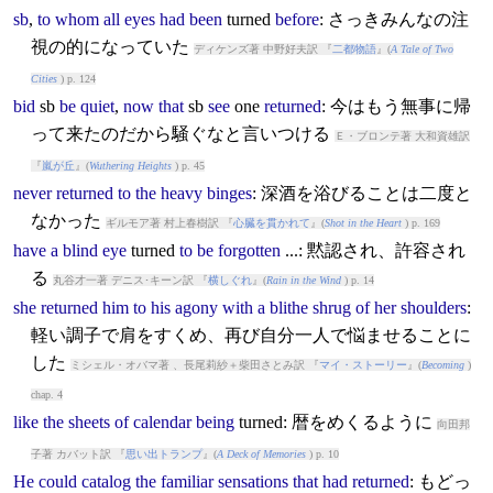
sb
,
to
whom
all
eyes
had
been
turned
before
: さっきみんなの注
視の的になっていた
ディケンズ著 中野好夫訳 『
二都物語
』(
A Tale of Two
Cities
) p. 124
bid
sb
be
quiet
,
now
that
sb
see
one
returned
: 今はもう無事に帰
って来たのだから騒ぐなと言いつける
Ｅ・ブロンテ著 大和資雄訳
『
嵐が丘
』(
Wuthering Heights
) p. 45
never
returned
to
the
heavy
binges
: 深酒を浴びることは二度と
なかった
ギルモア著 村上春樹訳 『
心臓を貫かれて
』(
Shot in the Heart
) p. 169
have
a
blind
eye
turned
to
be
forgotten
...: 黙認され、許容され
る
丸谷才一著 デニス･キーン訳 『
横しぐれ
』(
Rain in the Wind
) p. 14
she
returned
him
to
his
agony
with
a
blithe
shrug
of
her
shoulders
:
軽い調子で肩をすくめ、再び自分一人で悩ませることに
した
ミシェル・オバマ著 、長尾莉紗＋柴田さとみ訳 『
マイ・ストーリー
』(
Becoming
)
chap. 4
like
the
sheets
of
calendar
being
turned
: 暦をめくるように
向田邦
子著 カバット訳 『
思い出トランプ
』(
A Deck of Memories
) p. 10
He
could
catalog
the
familiar
sensations
that
had
returned
: もどっ