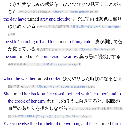
てきた昔なじみの感覚を、ひとつひとつ見直すことがで
きた
クランシー著 村上博基訳 『
容赦なく
』(
Without Remorse
) p. 381
the
day
have
turned
gray
and
cloudy
: すでに室内は灰色に翳り
はじめている
クラーク著 深町真理子訳 『
闇夜に過去がよみがえる
』(
Stillwatch
)
p. 329
the
skin’s
coming
off
and
it’s
turned
a
funny
color
: 皮が剥けて色
が変っている
井伏鱒二著 ジョン・ベスター訳 『
黒い雨
』(
Black Rain
) p. 43
the
sun
turned
one’s
complexion
swarthy
: 真っ黒に陽焼けする
小松左京著 ギャラガー訳 『
日本沈没
』(
Japan Sinks
) p. 45
when
the
weather
turned
cooler
: ひんやりした時候になると
向
田邦子著 カバット訳 『
思い出トランプ
』(
A Deck of Memories
) p. 166
She
turned
her
back
on
the
crowd
,
pointed
with
her
other
hand
to
the
crook
of
her
arm
: わたしのほうに向き直ると、関節の
血管のあたりを指さしながら
ハンス・ロスリング他著 上杉周作+関美和
訳 『
FACTFULNESS（ファクトフルネス）
』(
Factfulness
) chap. 11
Everyone
else
lined
up
behind
the
woman
,
and
faces
turned
from