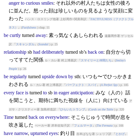
anger
to
curious
smiles
: それ以外の村人たちは女性の後ろ
に並んだ。怒った顔は珍しいものを見るような笑顔に変
わった
ハンス・ロスリング他著 上杉周作+関美和訳 『
FACTFULNESS（ファクトフル
ネス）
』(
Factfulness
) chap. 11
be
curtly
turned
away
: 素っ気なくあしらわれる
遠藤周作著 ゲッセル
訳 『
スキャンダル
』(
Scandal
) p. 25
relationship
sb
had
deliberately
turned
sb’s
back
on
: 自分から切
ってすてた関係
ル・カレ著 村上博基訳 『
スマイリーと仲間たち
』(
Smiley's
People
) p. 26
be
regularly
turned
upside
down
by
sth: いつも〜でひっかきま
わされる
ル・カレ著 村上博基訳 『
パーフェクト・スパイ
』(
A Perfect Spy
) p. 185
every
face
is
turned
to
sb
in
eager
anticipation
: みな（人の）話
を聞こうと、期待に満ちた視線を（人に）向けている
ア
ガサ・クリスティー著 加島祥造訳 『
ひらいたトランプ
』(
Cards on the Table
) p. 320
Time
turned
back
on
everywhere
: そこらじゅうで時間が息を
吹き返した
べーカー著 岸本佐知子訳 『
フェルマータ
』(
The Fermata
) p. 166
have
narrow
,
upturned
eyes
: 釣り目
吉本ばなな著 シェリフ訳 『
とかげ
』