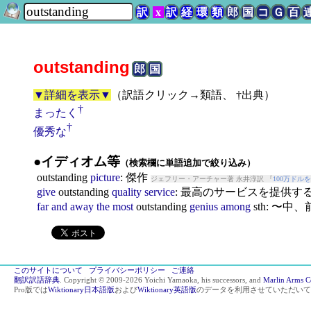
訳
x
訳
経
環
類
郎
国
コ
Ｇ
百
outstanding
郎
国
▼詳細を表示▼
（
訳語クリック→類語、 †出典
）
†
まったく
†
優秀な
●イディオム等
（検索欄に単語追加で絞り込み）
outstanding
picture
: 傑作
ジェフリー・アーチャー著 永井淳訳 『
100万ドル
give
outstanding
quality
service
: 最高のサービスを提供す
far
and
away
the
most
outstanding
genius
among
sth: 〜
このサイトについて
プライバシーポリシー
ご連絡
翻訳訳語辞典
. Copyright © 2009-2026 Yoichi Yamaoka, his successors, and
Marlin Arms C
Pro版では
Wiktionary日本語版
および
Wiktionary英語版
のデータを利用させていただいて