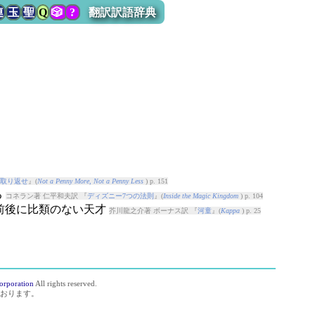
連
玉
聖
Q
🎲
?
翻訳訳語辞典
を取り返せ
』(
Not a Penny More, Not a Penny Less
) p. 151
る
コネラン著 仁平和夫訳 『
ディズニー7つの法則
』(
Inside the Magic Kingdom
) p. 104
中、前後に比類のない天才
芥川龍之介著 ボーナス訳 『
河童
』(
Kappa
) p. 25
orporation
All rights reserved.
おります。